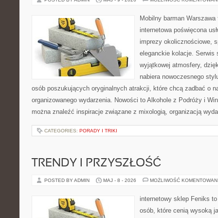
Mobilny barman Warszawa t
internetowa poświęcona u
imprezy okolicznościowe, s
eleganckie kolacje. Serwis 
wyjątkowej atmosfery, dzię
nabiera nowoczesnego stylu
osób poszukujących oryginalnych atrakcji, które chcą zadbać o 
organizowanego wydarzenia. Nowości to Alkohole z Podróży i Wina
można znaleźć inspiracje związane z mixologią, organizacją wyd
CATEGORIES:
PORADY I TRIKI
TRENDY I PRZYSZŁOŚĆ
POSTED BY ADMIN
MAJ - 8 - 2026
MOŻLIWOŚĆ KOMENTOWAN
internetowy sklep Feniks t
osób, które cenią wysoką j