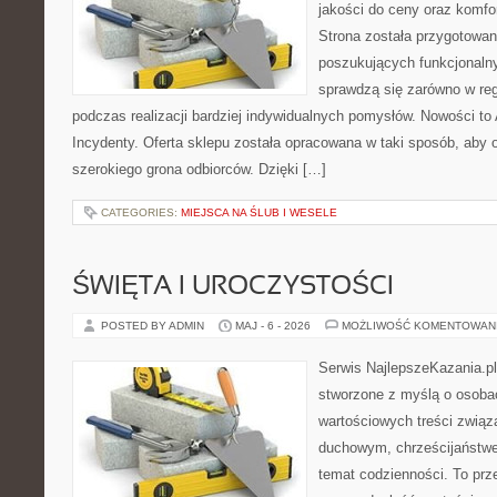
jakości do ceny oraz komfor
Strona została przygotowa
poszukujących funkcjonalny
sprawdzą się zarówno w reg
podczas realizacji bardziej indywidualnych pomysłów. Nowości to A
Incydenty. Oferta sklepu została opracowana w taki sposób, aby
szerokiego grona odbiorców. Dzięki […]
CATEGORIES:
MIEJSCA NA ŚLUB I WESELE
ŚWIĘTA I UROCZYSTOŚCI
POSTED BY ADMIN
MAJ - 6 - 2026
MOŻLIWOŚĆ KOMENTOWAN
Serwis NajlepszeKazania.p
stworzone z myślą o osobac
wartościowych treści zwią
duchowym, chrześcijaństw
temat codzienności. To prze