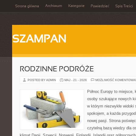
Archiwum
Kategorie
Strona główna
Powiedzieć
Spis Treści
SZAMPAN
RODZINNE PODRÓŻE
POSTED BY ADMIN
MAJ - 21 - 2026
MOŻLIWOŚĆ KOMENTOWA
Północ Europy to miejsce, k
osoby szukające nowych kie
w którym niezwykłe widoki
spokojem, a każda przygod
nowej pasji. Strona poświęc
czytelną bazą wiedzy dla o
klimat Danii, Szwecji, Norwegii, Finlandii, Islandii oraz północnyc