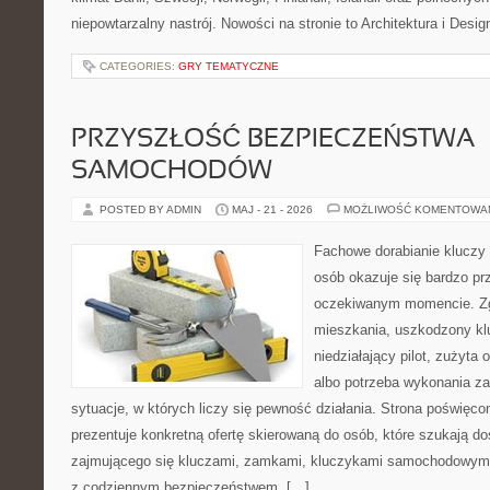
niepowtarzalny nastrój. Nowości na stronie to Architektura i Design
CATEGORIES:
GRY TEMATYCZNE
PRZYSZŁOŚĆ BEZPIECZEŃSTWA
SAMOCHODÓW
POSTED BY ADMIN
MAJ - 21 - 2026
MOŻLIWOŚĆ KOMENTOWA
Fachowe dorabianie kluczy t
osób okazuje się bardzo pr
oczekiwanym momencie. Zg
mieszkania, uszkodzony k
niedziałający pilot, zużyt
albo potrzeba wykonania z
sytuacje, w których liczy się pewność działania. Strona poświęco
prezentuje konkretną ofertę skierowaną do osób, które szukają 
zajmującego się kluczami, zamkami, kluczykami samochodowymi
z codziennym bezpieczeństwem. […]