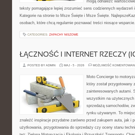
mogą odnaleźć wartościowe
teksty pomagające lepiej zrozumieć sens codziennych wydarzeń
Kategorie na stronie to Msze Święte i Msze Święte. NajlepszeKaz
osobach, które chcą regularnie poznawać treści niosące wsparci
CATEGORIES:
ZAPACHY NISZOWE
ŁĄCZNOŚĆ I INTERNET RZECZY (I
POSTED BY ADMIN
MAJ - 5 - 2026
MOŻLIWOŚĆ KOMENTOWAN
Moto Concierge to motoryza
który został przygotowany 
zainteresowanych autami. S
wszystkim na użytecznych 
sprzedażą samochodów, zw
rynku używanym. To miejsc
znaleźć inspiracje przydatne zarówno przed zakupem auta, jak i
użytkowania, przygotowania do sprzedaży czy oceny stanu techn
też: Zielona Motoryzacja i Ekologia i Przyszłość Transportu. Char