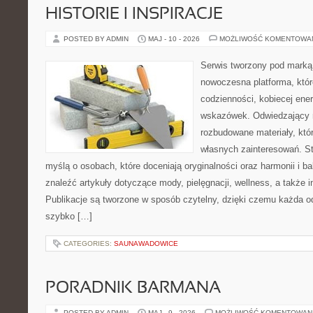
HISTORIE I INSPIRACJE
POSTED BY ADMIN
MAJ - 10 - 2026
MOŻLIWOŚĆ KOMENTOWA
Serwis tworzony pod marką
nowoczesna platforma, któr
codzienności, kobiecej ener
wskazówek. Odwiedzający m
rozbudowane materiały, któr
własnych zainteresowań. St
myślą o osobach, które doceniają oryginalności oraz harmonii i b
znaleźć artykuły dotyczące mody, pielęgnacji, wellness, a także in
Publikacje są tworzone w sposób czytelny, dzięki czemu każda 
szybko […]
CATEGORIES:
SAUNAWADOWICE
PORADNIK BARMANA
POSTED BY ADMIN
MAJ - 9 - 2026
MOŻLIWOŚĆ KOMENTOWAN