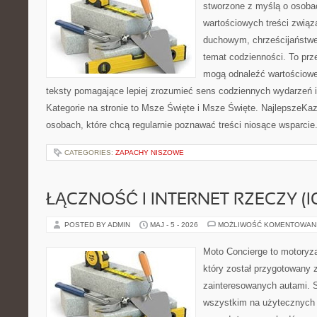
stworzone z myślą o osobac
wartościowych treści zwią
duchowym, chrześcijaństw
temat codzienności. To prze
mogą odnaleźć wartościowe
teksty pomagające lepiej zrozumieć sens codziennych wydarzeń
Kategorie na stronie to Msze Święte i Msze Święte. NajlepszeKaz
osobach, które chcą regularnie poznawać treści niosące wsparci
CATEGORIES:
ZAPACHY NISZOWE
ŁĄCZNOŚĆ I INTERNET RZECZY (I
POSTED BY ADMIN
MAJ - 5 - 2026
MOŻLIWOŚĆ KOMENTOWAN
Moto Concierge to motoryza
który został przygotowany 
zainteresowanych autami. S
wszystkim na użytecznych 