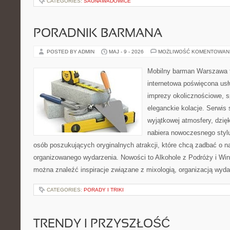
CATEGORIES:
SAUNAWADOWICE
PORADNIK BARMANA
POSTED BY ADMIN
MAJ - 9 - 2026
MOŻLIWOŚĆ KOMENTOWAN
Mobilny barman Warszawa t
internetowa poświęcona u
imprezy okolicznościowe, s
eleganckie kolacje. Serwis 
wyjątkowej atmosfery, dzię
nabiera nowoczesnego stylu
osób poszukujących oryginalnych atrakcji, które chcą zadbać o 
organizowanego wydarzenia. Nowości to Alkohole z Podróży i Wina
można znaleźć inspiracje związane z mixologią, organizacją wyd
CATEGORIES:
PORADY I TRIKI
TRENDY I PRZYSZŁOŚĆ