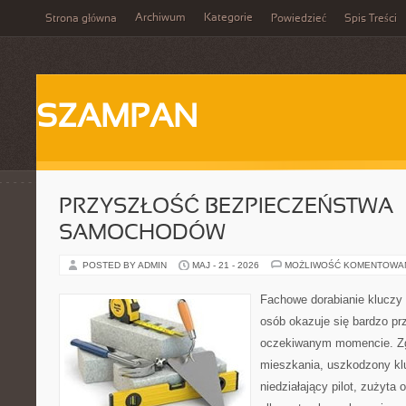
Archiwum
Kategorie
Strona główna
Powiedzieć
Spis Treści
SZAMPAN
PRZYSZŁOŚĆ BEZPIECZEŃSTWA
SAMOCHODÓW
POSTED BY ADMIN
MAJ - 21 - 2026
MOŻLIWOŚĆ KOMENTOWA
Fachowe dorabianie kluczy t
osób okazuje się bardzo pr
oczekiwanym momencie. Zg
mieszkania, uszkodzony k
niedziałający pilot, zużyt