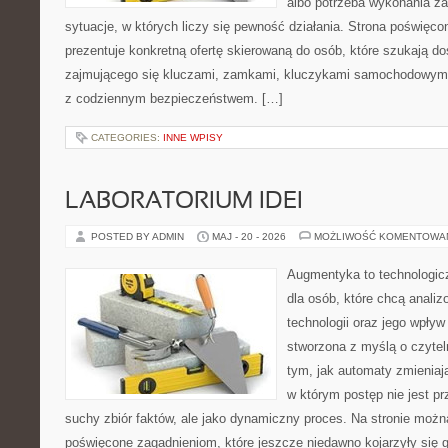
albo potrzeba wykonania z
sytuacje, w których liczy się pewność działania. Strona poświęco
prezentuje konkretną ofertę skierowaną do osób, które szukają 
zajmującego się kluczami, zamkami, kluczykami samochodowymi
z codziennym bezpieczeństwem. […]
CATEGORIES:
INNE WPISY
LABORATORIUM IDEI
POSTED BY ADMIN
MAJ - 20 - 2026
MOŻLIWOŚĆ KOMENTOWA
Augmentyka to technologicz
dla osób, które chcą anali
technologii oraz jego wpływ
stworzona z myślą o czyteln
tym, jak automaty zmieniaj
w którym postęp nie jest pr
suchy zbiór faktów, ale jako dynamiczny proces. Na stronie możn
poświęcone zagadnieniom, które jeszcze niedawno kojarzyły się