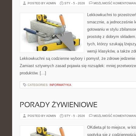
POSTED BY ADMIN
STY - 5 - 2026
MOŻLIWOŚĆ KOMENTOWAN
Lekkowkuchni to przestrzeń
smacznie, a jednocześnie le
gotowaniu w stylu zbilanso
prostotę z dobrym składem.
tych, którzy szukają lżejs
wersji klasyków, a także z
Lekkowkuchni są codzienne wybory i pomysł, że zdrowe jedzenie
Zamiast sztywnych zasad pojawia się rozsądek: mniej przetworzen
produktów. […]
CATEGORIES:
INFORMATYKA
PORADY ŻYWIENIOWE
POSTED BY ADMIN
STY - 5 - 2026
MOŻLIWOŚĆ KOMENTOWAN
OKdieta.pl to miejsce, w 
spotyka się z codziennością