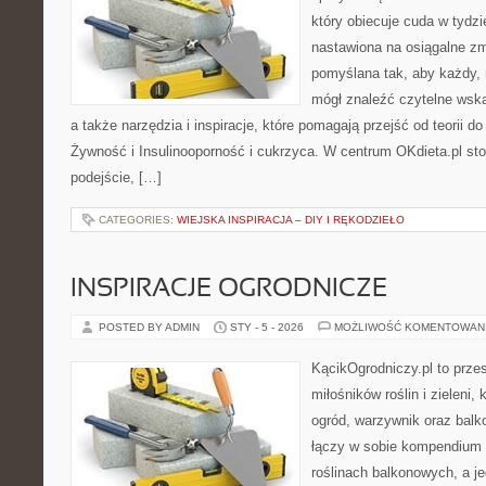
który obiecuje cuda w tydzi
nastawiona na osiągalne zm
pomyślana tak, aby każdy, n
mógł znaleźć czytelne wska
a także narzędzia i inspiracje, które pomagają przejść od teorii 
Żywność i Insulinooporność i cukrzyca. W centrum OKdieta.pl sto
podejście, […]
CATEGORIES:
WIEJSKA INSPIRACJA – DIY I RĘKODZIEŁO
INSPIRACJE OGRODNICZE
POSTED BY ADMIN
STY - 5 - 2026
MOŻLIWOŚĆ KOMENTOWAN
KącikOgrodniczy.pl to prze
miłośników roślin i zieleni,
ogród, warzywnik oraz balk
łączy w sobie kompendium 
roślinach balkonowych, a je