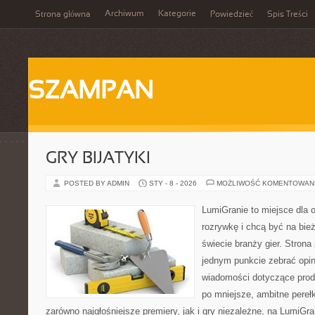
Archiwum
Kategorie
Strona główna
Powiedzieć
Spis Treści
SZAMPAN
GRY BIJATYKI
POSTED BY ADMIN
STY - 8 - 2026
MOŻLIWOŚĆ KOMENTOWAN
LumiGranie to miejsce dla 
rozrywkę i chcą być na bież
świecie branży gier. Strona
jednym punkcie zebrać opin
wiadomości dotyczące produ
po mniejsze, ambitne perełki
zarówno najgłośniejsze premiery, jak i gry niezależne, na LumiGra