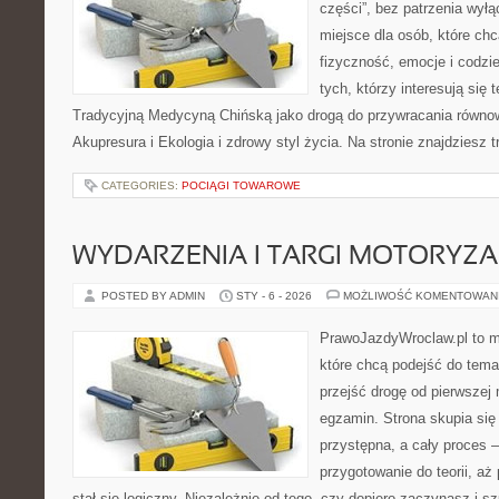
części”, bez patrzenia wyłą
miejsce dla osób, które chc
fizyczność, emocje i codzi
tych, którzy interesują się 
Tradycyjną Medycyną Chińską jako drogą do przywracania równowa
Akupresura i Ekologia i zdrowy styl życia. Na stronie znajdziesz t
CATEGORIES:
POCIĄGI TOWAROWE
WYDARZENIA I TARGI MOTORYZA
POSTED BY ADMIN
STY - 6 - 2026
MOŻLIWOŚĆ KOMENTOWAN
PrawoJazdyWroclaw.pl to m
które chcą podejść do tema
przejść drogę od pierwszej 
egzamin. Strona skupia się
przystępna, a cały proces 
przygotowanie do teorii, a
stał się logiczny. Niezależnie od tego, czy dopiero zaczynasz i s