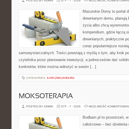
POSTED BY ADMIN
STY - 7 - 2026
MOŻLIWOŚĆ KOMENTOWAN
Mazurskie Domy to portal d
drewnianym domu, planują 
życia albo chcą wyremontow
kompendium, gdzie łączą si
drewnianych, praktyczne po
coraz popularniejsze rozwi
samowystarczalnych. Treści powstają z myślą o tym, aby krok p
czytelnika przez planowanie inwestycji, a jednocześnie dać solidn
konkretów, które można wdrożyć w swoim […]
CATEGORIES:
KARCZMAJANDURA
MOKSOTERAPIA
POSTED BY ADMIN
STY - 7 - 2026
MOŻLIWOŚĆ KOMENTOWAN
Bodbam.pl to przestrzeń, w 
całościowo – bez dzielenia 