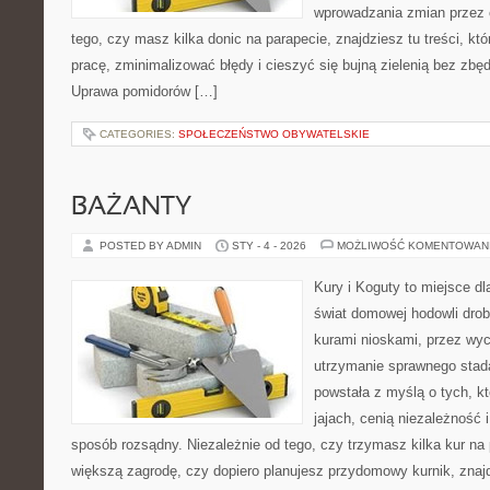
wprowadzania zmian przez c
tego, czy masz kilka donic na parapecie, znajdziesz tu treści, k
pracę, zminimalizować błędy i cieszyć się bujną zielenią bez zb
Uprawa pomidorów […]
CATEGORIES:
SPOŁECZEŃSTWO OBYWATELSKIE
BAŻANTY
POSTED BY ADMIN
STY - 4 - 2026
MOŻLIWOŚĆ KOMENTOWAN
Kury i Koguty to miejsce d
świat domowej hodowli drob
kurami nioskami, przez wyc
utrzymanie sprawnego stada
powstała z myślą o tych, k
jajach, cenią niezależność
sposób rozsądny. Niezależnie od tego, czy trzymasz kilka kur na
większą zagrodę, czy dopiero planujesz przydomowy kurnik, znaj