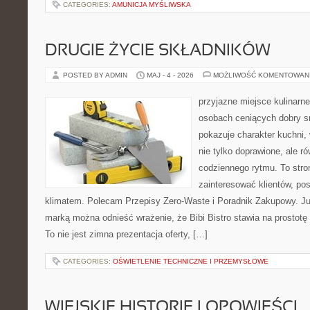
CATEGORIES:
AMUNICJA MYŚLIWSKA
DRUGIE ŻYCIE SKŁADNIKÓW
POSTED BY ADMIN
MAJ - 4 - 2026
MOŻLIWOŚĆ KOMENTOWAN
przyjazne miejsce kulinarne
osobach ceniących dobry s
pokazuje charakter kuchni,
nie tylko doprawione, ale 
codziennego rytmu. To stro
zainteresować klientów, po
klimatem. Polecam Przepisy Zero-Waste i Poradnik Zakupowy. Ju
marką można odnieść wrażenie, że Bibi Bistro stawia na prostotę
To nie jest zimna prezentacja oferty, […]
CATEGORIES:
OŚWIETLENIE TECHNICZNE I PRZEMYSŁOWE
WIEJSKIE HISTORIE I OPOWIEŚCI