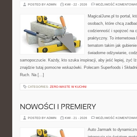
POSTED BY ADMIN
KWI - 22 - 2026
MOŻLIWOŚĆ KOMENTOWA
MagicalJune.pl to portal, k
osobach, które chcą zadbać
codzienność i spojrzeć na 
praktyczny. To internetowa
tematom takim jak gubieni
świadome odżywianie, codzi
samopoczucie. Każdy, kto szuka inspiracji, aby jeść lepiej, żyć lże
znajdzie tutaj pomocne wskazówki. Polecam Superfoods i Składni
Ruch. Na […]
CATEGORIES:
ZERO-WASTE W KUCHNI
NOWOŚCI I PREMIERY
POSTED BY ADMIN
KWI - 21 - 2026
MOŻLIWOŚĆ KOMENTOWA
Auto Jarmark to dynamiczna
interesują się światem moto