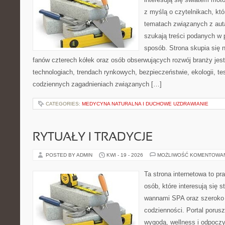
z myślą o czytelnikach, kt
tematach związanych z aut
szukają treści podanych w 
sposób. Strona skupia się 
fanów czterech kółek oraz osób obserwujących rozwój branży jes
technologiach, trendach rynkowych, bezpieczeństwie, ekologii, t
codziennych zagadnieniach związanych […]
CATEGORIES:
MEDYCYNA NATURALNA I DUCHOWE UZDRAWIANIE
RYTUAŁY I TRADYCJE
POSTED BY ADMIN
KWI - 19 - 2026
MOŻLIWOŚĆ KOMENTOWA
Ta strona internetowa to pra
osób, które interesują się s
wannami SPA oraz szeroko
codzienności. Portal porus
wygodą, wellness i odpocz