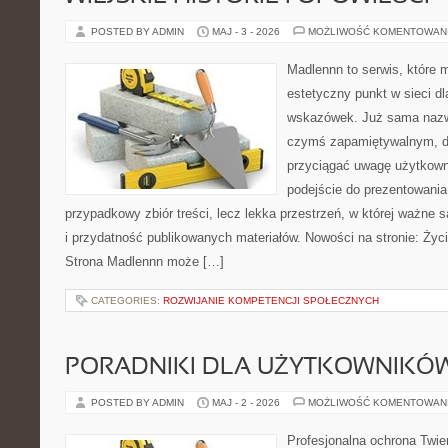
POSTED BY ADMIN
MAJ - 3 - 2026
MOŻLIWOŚĆ KOMENTOWAN
Madlennn to serwis, które 
estetyczny punkt w sieci d
wskazówek. Już sama nazwa
czymś zapamiętywalnym, d
przyciągać uwagę użytkowni
podejście do prezentowania 
przypadkowy zbiór treści, lecz lekka przestrzeń, w której ważne s
i przydatność publikowanych materiałów. Nowości na stronie: Życie
Strona Madlennn może […]
CATEGORIES:
ROZWIJANIE KOMPETENCJI SPOŁECZNYCH
PORADNIKI DLA UŻYTKOWNIKÓ
POSTED BY ADMIN
MAJ - 2 - 2026
MOŻLIWOŚĆ KOMENTOWAN
Profesjonalna ochrona Twier