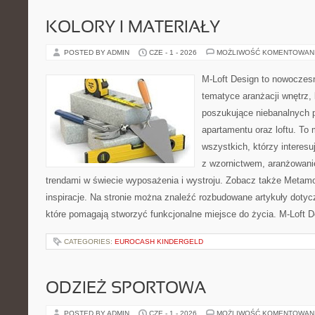
KOLORY I MATERIAŁY
POSTED BY ADMIN
CZE - 1 - 2026
MOŻLIWOŚĆ KOMENTOWAN
M-Loft Design to nowoczes
tematyce aranżacji wnętrz, 
poszukujące niebanalnych 
apartamentu oraz loftu. To 
wszystkich, którzy interes
z wzornictwem, aranżowani
trendami w świecie wyposażenia i wystroju. Zobacz także Metamor
inspiracje. Na stronie można znaleźć rozbudowane artykuły doty
które pomagają stworzyć funkcjonalne miejsce do życia. M-Loft D
CATEGORIES:
EUROCASH KINDERGELD
ODZIEŻ SPORTOWA
POSTED BY ADMIN
CZE - 1 - 2026
MOŻLIWOŚĆ KOMENTOWAN