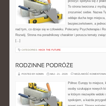
przeżyć spotyka się z pra
To strona tworzona z myślą 
zrozumieć siebie. Nazwa T
oddaje ducha tego miejsca,
bezpieczeństwem, a jednocz
nad tym, co dzieje się w człowieku. Polecamy Psychoterapia i Ro
Rozwój. Strona ma poradnikowy charakter i porusza tematy zwią
[…]
CATEGORIES:
HACK THE FUTURE
RODZINNE PODRÓŻE
POSTED BY ADMIN
MAJ - 21 - 2026
MOŻLIWOŚĆ KOMENTOWA
Północ Europy to miejsce, k
osoby szukające nowych kie
w którym niezwykłe widoki
spokojem, a każda przygod
nowej pasji. Strona poświęc