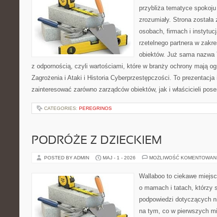
przybliża tematyce spokoju
zrozumiały. Strona została
osobach, firmach i instytuc
rzetelnego partnera w zakr
obiektów. Już sama nazwa 
z odpornością, czyli wartościami, które w branży ochrony mają 
Zagrożenia i Ataki i Historia Cyberprzestępczości. To prezentacja
zainteresować zarówno zarządców obiektów, jak i właścicieli poses
CATEGORIES:
PEREGRINOS
PODRÓŻE Z DZIECKIEM
POSTED BY ADMIN
MAJ - 1 - 2026
MOŻLIWOŚĆ KOMENTOWAN
Wallaboo to ciekawe miejsc
o mamach i tatach, którzy 
podpowiedzi dotyczących ni
na tym, co w pierwszych mi