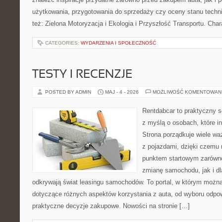
użytkowania, przygotowania do sprzedaży czy oceny stanu techn
też: Zielona Motoryzacja i Ekologia i Przyszłość Transportu. Char
CATEGORIES:
WYDARZENIA I SPOŁECZNOŚĆ
TESTY I RECENZJE
POSTED BY ADMIN
MAJ - 4 - 2026
MOŻLIWOŚĆ KOMENTOWAN
Rentdabcar to praktyczny s
z myślą o osobach, które i
Strona porządkuje wiele w
z pojazdami, dzięki czem
punktem startowym zarówno
zmianę samochodu, jak i dla
odkrywają świat leasingu samochodów. To portal, w którym możn
dotyczące różnych aspektów korzystania z auta, od wyboru odpo
praktyczne decyzje zakupowe. Nowości na stronie […]