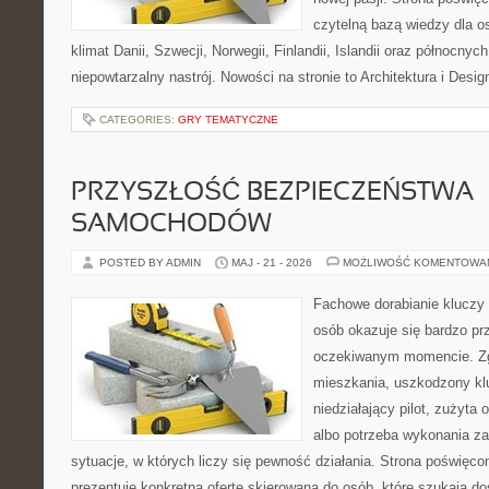
czytelną bazą wiedzy dla o
klimat Danii, Szwecji, Norwegii, Finlandii, Islandii oraz północnyc
niepowtarzalny nastrój. Nowości na stronie to Architektura i Design
CATEGORIES:
GRY TEMATYCZNE
PRZYSZŁOŚĆ BEZPIECZEŃSTWA
SAMOCHODÓW
POSTED BY ADMIN
MAJ - 21 - 2026
MOŻLIWOŚĆ KOMENTOWA
Fachowe dorabianie kluczy t
osób okazuje się bardzo pr
oczekiwanym momencie. Zg
mieszkania, uszkodzony k
niedziałający pilot, zużyt
albo potrzeba wykonania z
sytuacje, w których liczy się pewność działania. Strona poświęco
prezentuje konkretną ofertę skierowaną do osób, które szukają 