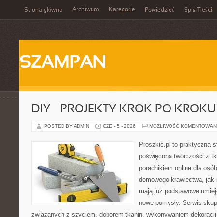
Archiwum
Kategorie
Strona główna
Powiedzieć
Spis Treści
SZAMPAN
DIY – PROJEKTY KROK PO KROKU
POSTED BY ADMIN
CZE - 5 - 2026
MOŻLIWOŚĆ KOMENTOWAN
Proszkic.pl to praktyczna s
poświęcona twórczości z tk
poradnikiem online dla osó
domowego krawiectwa, jak r
mają już podstawowe umiej
nowe pomysły. Serwis skupi
związanych z szyciem, doborem tkanin, wykonywaniem dekoracji,