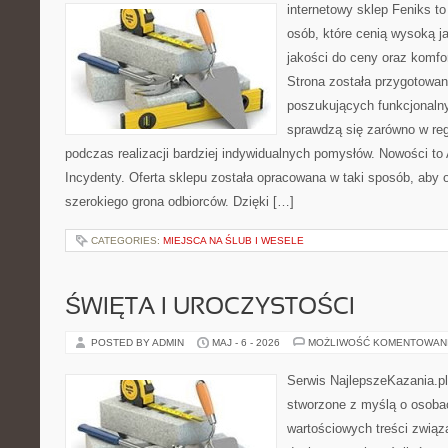
internetowy sklep Feniks t
osób, które cenią wysoką j
jakości do ceny oraz komfor
Strona została przygotowa
poszukujących funkcjonalny
sprawdzą się zarówno w reg
podczas realizacji bardziej indywidualnych pomysłów. Nowości to A
Incydenty. Oferta sklepu została opracowana w taki sposób, aby
szerokiego grona odbiorców. Dzięki […]
CATEGORIES:
MIEJSCA NA ŚLUB I WESELE
ŚWIĘTA I UROCZYSTOŚCI
POSTED BY ADMIN
MAJ - 6 - 2026
MOŻLIWOŚĆ KOMENTOWAN
Serwis NajlepszeKazania.p
stworzone z myślą o osobac
wartościowych treści zwią