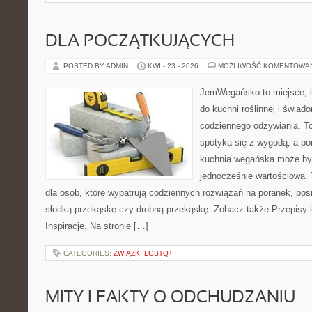
DLA POCZĄTKUJĄCYCH
POSTED BY ADMIN
KWI - 23 - 2026
MOŻLIWOŚĆ KOMENTOWA
JemWegańsko to miejsce, kt
do kuchni roślinnej i świad
codziennego odżywiania. To 
spotyka się z wygodą, a po
kuchnia wegańska może być
jednocześnie wartościowa
dla osób, które wypatrują codziennych rozwiązań na poranek, posił
słodką przekąskę czy drobną przekąskę. Zobacz także Przepisy 
Inspiracje. Na stronie […]
CATEGORIES:
ZWIĄZKI LGBTQ+
MITY I FAKTY O ODCHUDZANIU