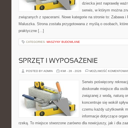
dziecka jest naprawdę ważn
serwis, w którym można zn
związanych z spacerami. Nowe kategorie na stronie to: Zabawa i
Maluszka. Strona została przygotowana z myślą o osobach, któ
praktyczne […]
CATEGORIES:
MASZYNY BUDOWLANE
SPRZĘT I WYPOSAŻENIE
POSTED BY ADMIN
KWI - 28 - 2026
MOŻLIWOŚĆ KOMENTOWA
Serwis poświęcony rekreacj
doskonałe miejsce dla osób
związanej z wodą, naturą o
koncentruje się wokół spły
czemu każdy użytkownik m
informacje dotyczące organ
rzeką. To miejsce stworzone zarówno dla nowicjuszy, jak i dla z