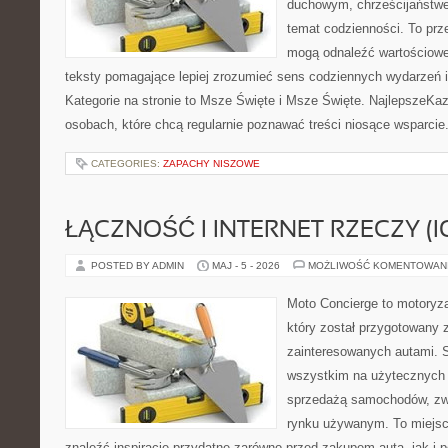
duchowym, chrześcijaństw
temat codzienności. To prze
mogą odnaleźć wartościowe
teksty pomagające lepiej zrozumieć sens codziennych wydarzeń
Kategorie na stronie to Msze Święte i Msze Święte. NajlepszeKaz
osobach, które chcą regularnie poznawać treści niosące wsparci
CATEGORIES:
ZAPACHY NISZOWE
ŁĄCZNOŚĆ I INTERNET RZECZY (I
POSTED BY ADMIN
MAJ - 5 - 2026
MOŻLIWOŚĆ KOMENTOWAN
Moto Concierge to motoryza
który został przygotowany 
zainteresowanych autami. S
wszystkim na użytecznych 
sprzedażą samochodów, zw
rynku używanym. To miejsc
znaleźć inspiracje przydatne zarówno przed zakupem auta, jak i