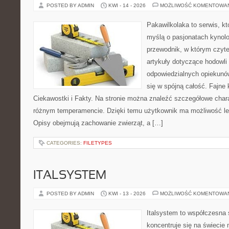
POSTED BY ADMIN
KWI - 14 - 2026
MOŻLIWOŚĆ KOMENTOWA
Pakawilkolaka to serwis, kt
myślą o pasjonatach kynolo
przewodnik, w którym czyte
artykuły dotyczące hodowli
odpowiedzialnych opiekunów
się w spójną całość. Fajne 
Ciekawostki i Fakty. Na stronie można znaleźć szczegółowe chara
różnym temperamencie. Dzięki temu użytkownik ma możliwość lep
Opisy obejmują zachowanie zwierząt, a […]
CATEGORIES:
FILETYPES
ITALSYSTEM
POSTED BY ADMIN
KWI - 13 - 2026
MOŻLIWOŚĆ KOMENTOWA
Italsystem to współczesna s
koncentruje się na świecie