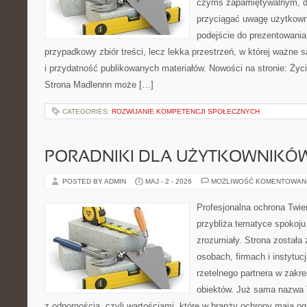
czymś zapamiętywalnym, d
przyciągać uwagę użytkowni
podejście do prezentowania 
przypadkowy zbiór treści, lecz lekka przestrzeń, w której ważne s
i przydatność publikowanych materiałów. Nowości na stronie: Życie
Strona Madlennn może […]
CATEGORIES:
ROZWIJANIE KOMPETENCJI SPOŁECZNYCH
PORADNIKI DLA UŻYTKOWNIKÓ
POSTED BY ADMIN
MAJ - 2 - 2026
MOŻLIWOŚĆ KOMENTOWAN
Profesjonalna ochrona Twier
przybliża tematyce spokoju
zrozumiały. Strona została
osobach, firmach i instytuc
rzetelnego partnera w zakr
obiektów. Już sama nazwa 
z odpornością, czyli wartościami, które w branży ochrony mają 