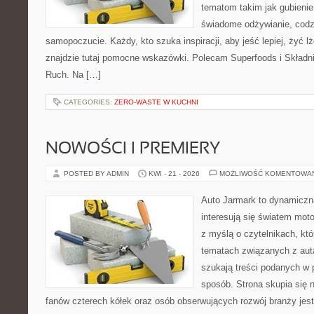
tematom takim jak gubieni
świadome odżywianie, codzi
samopoczucie. Każdy, kto szuka inspiracji, aby jeść lepiej, żyć lże
znajdzie tutaj pomocne wskazówki. Polecam Superfoods i Składni
Ruch. Na […]
CATEGORIES:
ZERO-WASTE W KUCHNI
NOWOŚCI I PREMIERY
POSTED BY ADMIN
KWI - 21 - 2026
MOŻLIWOŚĆ KOMENTOWA
Auto Jarmark to dynamiczna
interesują się światem moto
z myślą o czytelnikach, kt
tematach związanych z aut
szukają treści podanych w 
sposób. Strona skupia się 
fanów czterech kółek oraz osób obserwujących rozwój branży jes