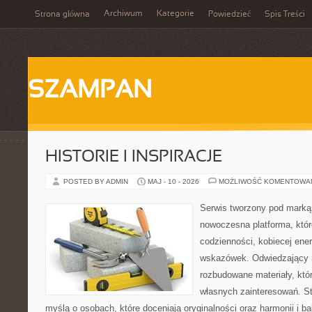
Archiwum
Kategorie
Strona główna
Powiedzieć
Spis Treści
SZAMPAN
HISTORIE I INSPIRACJE
POSTED BY ADMIN
MAJ - 10 - 2026
MOŻLIWOŚĆ KOMENTOWA
Serwis tworzony pod marką
nowoczesna platforma, któr
codzienności, kobiecej ener
wskazówek. Odwiedzający m
rozbudowane materiały, któr
własnych zainteresowań. St
myślą o osobach, które doceniają oryginalności oraz harmonii i b