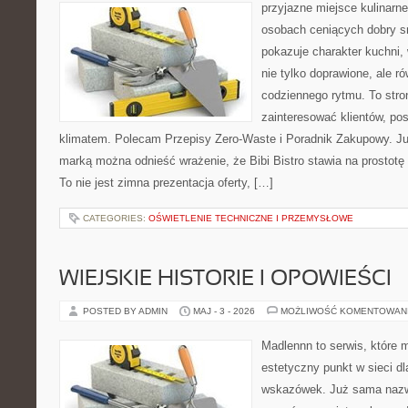
przyjazne miejsce kulinarne
osobach ceniących dobry s
pokazuje charakter kuchni,
nie tylko doprawione, ale 
codziennego rytmu. To stro
zainteresować klientów, po
klimatem. Polecam Przepisy Zero-Waste i Poradnik Zakupowy. Ju
marką można odnieść wrażenie, że Bibi Bistro stawia na prostotę
To nie jest zimna prezentacja oferty, […]
CATEGORIES:
OŚWIETLENIE TECHNICZNE I PRZEMYSŁOWE
WIEJSKIE HISTORIE I OPOWIEŚCI
POSTED BY ADMIN
MAJ - 3 - 2026
MOŻLIWOŚĆ KOMENTOWAN
Madlennn to serwis, które 
estetyczny punkt w sieci d
wskazówek. Już sama nazwa