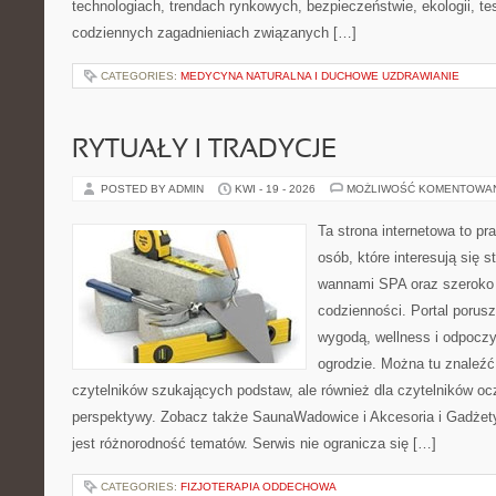
technologiach, trendach rynkowych, bezpieczeństwie, ekologii, t
codziennych zagadnieniach związanych […]
CATEGORIES:
MEDYCYNA NATURALNA I DUCHOWE UZDRAWIANIE
RYTUAŁY I TRADYCJE
POSTED BY ADMIN
KWI - 19 - 2026
MOŻLIWOŚĆ KOMENTOWA
Ta strona internetowa to pra
osób, które interesują się s
wannami SPA oraz szeroko
codzienności. Portal porus
wygodą, wellness i odpocz
ogrodzie. Można tu znaleźć 
czytelników szukających podstaw, ale również dla czytelników o
perspektywy. Zobacz także SaunaWadowice i Akcesoria i Gadżety.
jest różnorodność tematów. Serwis nie ogranicza się […]
CATEGORIES:
FIZJOTERAPIA ODDECHOWA