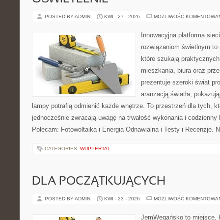
POSTED BY ADMIN
KWI - 27 - 2026
MOŻLIWOŚĆ KOMENTOWA
Innowacyjna platforma sie
rozwiązaniom świetlnym to 
które szukają praktycznych 
mieszkania, biura oraz prz
prezentuje szeroki świat p
aranżacją światła, pokazuj
lampy potrafią odmienić każde wnętrze. To przestrzeń dla tych, kt
jednocześnie zwracają uwagę na trwałość wykonania i codzienny 
Polecam: Fotowoltaika i Energia Odnawialna i Testy i Recenzje. 
CATEGORIES:
WUPPERTAL
DLA POCZĄTKUJĄCYCH
POSTED BY ADMIN
KWI - 23 - 2026
MOŻLIWOŚĆ KOMENTOWA
JemWegańsko to miejsce, kt