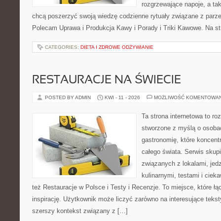
rozgrzewające napoje, a tak
chcą poszerzyć swoją wiedzę codzienne rytuały związane z parz
Polecam Uprawa i Produkcja Kawy i Porady i Triki Kawowe. Na st
CATEGORIES:
DIETA I ZDROWE ODŻYWIANIE
RESTAURACJE NA ŚWIECIE
POSTED BY ADMIN
KWI - 11 - 2026
MOŻLIWOŚĆ KOMENTOWA
Ta strona internetowa to r
stworzone z myślą o osoba
gastronomię, które koncentr
całego świata. Serwis skup
związanych z lokalami, jed
kulinarnymi, testami i cie
też Restauracje w Polsce i Testy i Recenzje. To miejsce, które ł
inspirację. Użytkownik może liczyć zarówno na interesujące teksty
szerszy kontekst związany z […]