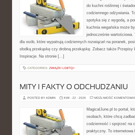
do kuchni roślinnej i świad
codziennego odżywiania. To 
spotyka się z wygodą, a po
kuchnia wegańska może być
jednocześnie wartościowa
dla osób, które wypatrują codziennych rozwiązań na poranek, posił
słodką przekąskę czy drobną przekąskę. Zobacz także Przepisy 
Inspiracje. Na stronie […]
CATEGORIES:
ZWIĄZKI LGBTQ+
MITY I FAKTY O ODCHUDZANIU
POSTED BY ADMIN
KWI - 22 - 2026
MOŻLIWOŚĆ KOMENTOWA
MagicalJune.pl to portal, k
osobach, które chcą zadbać
codzienność i spojrzeć na 
praktyczny. To internetowa