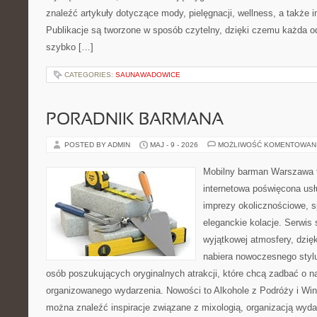
znaleźć artykuły dotyczące mody, pielęgnacji, wellness, a także in
Publikacje są tworzone w sposób czytelny, dzięki czemu każda 
szybko […]
CATEGORIES:
SAUNAWADOWICE
PORADNIK BARMANA
POSTED BY ADMIN
MAJ - 9 - 2026
MOŻLIWOŚĆ KOMENTOWAN
Mobilny barman Warszawa t
internetowa poświęcona u
imprezy okolicznościowe, s
eleganckie kolacje. Serwis 
wyjątkowej atmosfery, dzię
nabiera nowoczesnego stylu
osób poszukujących oryginalnych atrakcji, które chcą zadbać o 
organizowanego wydarzenia. Nowości to Alkohole z Podróży i Wina
można znaleźć inspiracje związane z mixologią, organizacją wyd