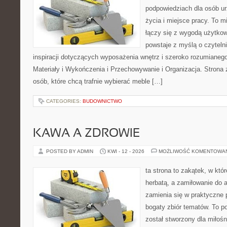
podpowiedziach dla osób u
życia i miejsce pracy. To m
łączy się z wygodą użytkow
powstaje z myślą o czyteln
inspiracji dotyczących wyposażenia wnętrz i szeroko rozumianeg
Materiały i Wykończenia i Przechowywanie i Organizacja. Strona 
osób, które chcą trafnie wybierać meble […]
CATEGORIES:
BUDOWNICTWO
KAWA A ZDROWIE
POSTED BY ADMIN
KWI - 12 - 2026
MOŻLIWOŚĆ KOMENTOWA
ta strona to zakątek, w któ
herbatą, a zamiłowanie do
zamienia się w praktyczne p
bogaty zbiór tematów. To po
został stworzony dla miłoś