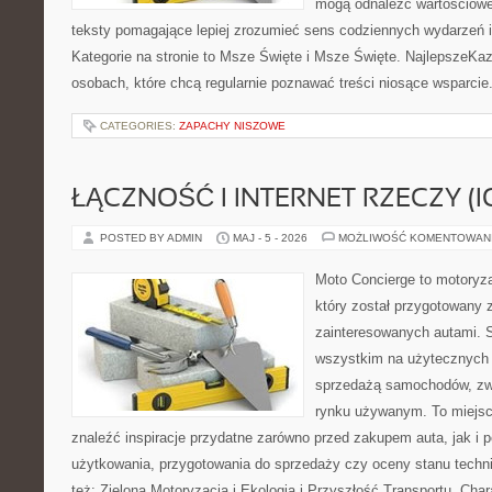
mogą odnaleźć wartościowe
teksty pomagające lepiej zrozumieć sens codziennych wydarzeń
Kategorie na stronie to Msze Święte i Msze Święte. NajlepszeKaz
osobach, które chcą regularnie poznawać treści niosące wsparci
CATEGORIES:
ZAPACHY NISZOWE
ŁĄCZNOŚĆ I INTERNET RZECZY (I
POSTED BY ADMIN
MAJ - 5 - 2026
MOŻLIWOŚĆ KOMENTOWAN
Moto Concierge to motoryza
który został przygotowany 
zainteresowanych autami. S
wszystkim na użytecznych 
sprzedażą samochodów, zw
rynku używanym. To miejsc
znaleźć inspiracje przydatne zarówno przed zakupem auta, jak i
użytkowania, przygotowania do sprzedaży czy oceny stanu techn
też: Zielona Motoryzacja i Ekologia i Przyszłość Transportu. Char