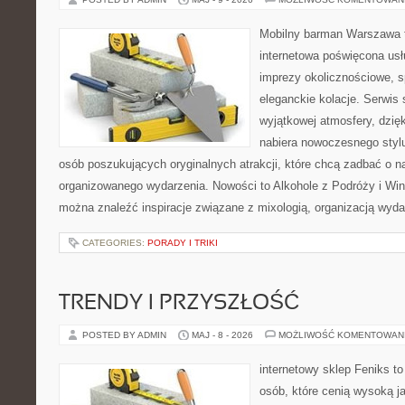
Mobilny barman Warszawa t
internetowa poświęcona u
imprezy okolicznościowe, s
eleganckie kolacje. Serwis 
wyjątkowej atmosfery, dzię
nabiera nowoczesnego stylu
osób poszukujących oryginalnych atrakcji, które chcą zadbać o 
organizowanego wydarzenia. Nowości to Alkohole z Podróży i Wina
można znaleźć inspiracje związane z mixologią, organizacją wyd
CATEGORIES:
PORADY I TRIKI
TRENDY I PRZYSZŁOŚĆ
POSTED BY ADMIN
MAJ - 8 - 2026
MOŻLIWOŚĆ KOMENTOWAN
internetowy sklep Feniks t
osób, które cenią wysoką j