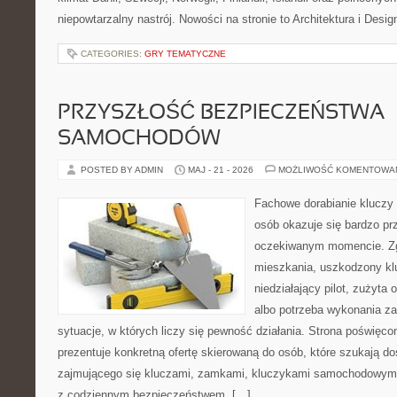
niepowtarzalny nastrój. Nowości na stronie to Architektura i Design
CATEGORIES:
GRY TEMATYCZNE
PRZYSZŁOŚĆ BEZPIECZEŃSTWA
SAMOCHODÓW
POSTED BY ADMIN
MAJ - 21 - 2026
MOŻLIWOŚĆ KOMENTOWA
Fachowe dorabianie kluczy t
osób okazuje się bardzo pr
oczekiwanym momencie. Zg
mieszkania, uszkodzony k
niedziałający pilot, zużyt
albo potrzeba wykonania z
sytuacje, w których liczy się pewność działania. Strona poświęco
prezentuje konkretną ofertę skierowaną do osób, które szukają 
zajmującego się kluczami, zamkami, kluczykami samochodowymi
z codziennym bezpieczeństwem. […]