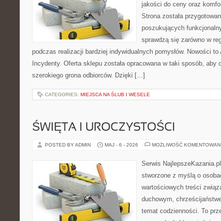
jakości do ceny oraz komfor
Strona została przygotowa
poszukujących funkcjonalny
sprawdzą się zarówno w reg
podczas realizacji bardziej indywidualnych pomysłów. Nowości to A
Incydenty. Oferta sklepu została opracowana w taki sposób, aby
szerokiego grona odbiorców. Dzięki […]
CATEGORIES:
MIEJSCA NA ŚLUB I WESELE
ŚWIĘTA I UROCZYSTOŚCI
POSTED BY ADMIN
MAJ - 6 - 2026
MOŻLIWOŚĆ KOMENTOWAN
Serwis NajlepszeKazania.p
stworzone z myślą o osobac
wartościowych treści zwią
duchowym, chrześcijaństw
temat codzienności. To prze