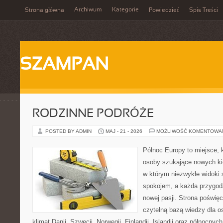
Archiwum
Kategorie
Strona główna
Powiedzieć
Spis Treści
SZAMPAN
RODZINNE PODRÓŻE
POSTED BY ADMIN
MAJ - 21 - 2026
MOŻLIWOŚĆ KOMENTOWA
Północ Europy to miejsce, k
osoby szukające nowych kie
w którym niezwykłe widoki
spokojem, a każda przygod
nowej pasji. Strona poświęc
czytelną bazą wiedzy dla o
klimat Danii, Szwecji, Norwegii, Finlandii, Islandii oraz północnyc