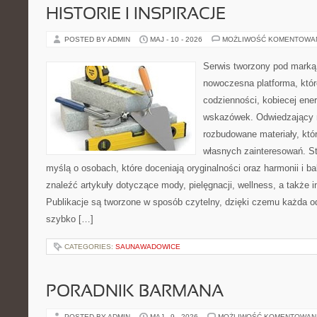
HISTORIE I INSPIRACJE
POSTED BY ADMIN
MAJ - 10 - 2026
MOŻLIWOŚĆ KOMENTOWA
Serwis tworzony pod marką
nowoczesna platforma, któr
codzienności, kobiecej ener
wskazówek. Odwiedzający m
rozbudowane materiały, któr
własnych zainteresowań. St
myślą o osobach, które doceniają oryginalności oraz harmonii i b
znaleźć artykuły dotyczące mody, pielęgnacji, wellness, a także in
Publikacje są tworzone w sposób czytelny, dzięki czemu każda 
szybko […]
CATEGORIES:
SAUNAWADOWICE
PORADNIK BARMANA
POSTED BY ADMIN
MAJ - 9 - 2026
MOŻLIWOŚĆ KOMENTOWAN