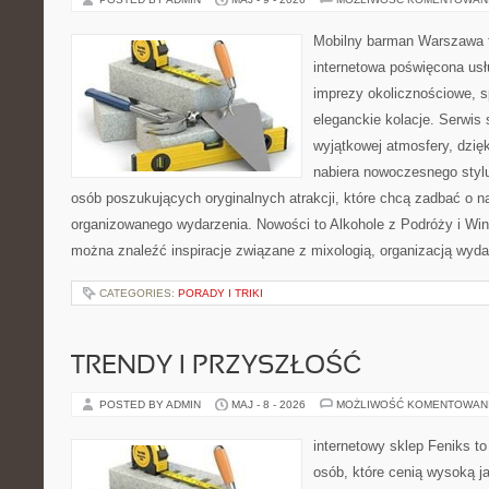
Mobilny barman Warszawa t
internetowa poświęcona u
imprezy okolicznościowe, s
eleganckie kolacje. Serwis 
wyjątkowej atmosfery, dzię
nabiera nowoczesnego stylu
osób poszukujących oryginalnych atrakcji, które chcą zadbać o 
organizowanego wydarzenia. Nowości to Alkohole z Podróży i Wina
można znaleźć inspiracje związane z mixologią, organizacją wyd
CATEGORIES:
PORADY I TRIKI
TRENDY I PRZYSZŁOŚĆ
POSTED BY ADMIN
MAJ - 8 - 2026
MOŻLIWOŚĆ KOMENTOWAN
internetowy sklep Feniks t
osób, które cenią wysoką j