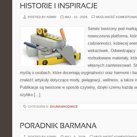
HISTORIE I INSPIRACJE
POSTED BY ADMIN
MAJ - 10 - 2026
MOŻLIWOŚĆ KOMENTOWA
Serwis tworzony pod marką
nowoczesna platforma, któr
codzienności, kobiecej ener
wskazówek. Odwiedzający m
rozbudowane materiały, któr
własnych zainteresowań. St
myślą o osobach, które doceniają oryginalności oraz harmonii i b
znaleźć artykuły dotyczące mody, pielęgnacji, wellness, a także in
Publikacje są tworzone w sposób czytelny, dzięki czemu każda 
szybko […]
CATEGORIES:
SAUNAWADOWICE
PORADNIK BARMANA
POSTED BY ADMIN
MAJ - 9 - 2026
MOŻLIWOŚĆ KOMENTOWAN