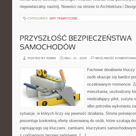
niepowtarzalny nastrój. Nowości na stronie to Architektura i Design
CATEGORIES:
GRY TEMATYCZNE
PRZYSZŁOŚĆ BEZPIECZEŃSTWA
SAMOCHODÓW
POSTED BY ADMIN
MAJ - 21 - 2026
MOŻLIWOŚĆ KOMENTOWA
Fachowe dorabianie kluczy t
osób okazuje się bardzo pr
oczekiwanym momencie. Zg
mieszkania, uszkodzony k
niedziałający pilot, zużyt
albo potrzeba wykonania z
sytuacje, w których liczy się pewność działania. Strona poświęco
prezentuje konkretną ofertę skierowaną do osób, które szukają 
zajmującego się kluczami, zamkami, kluczykami samochodowymi
z codziennym bezpieczeństwem. […]