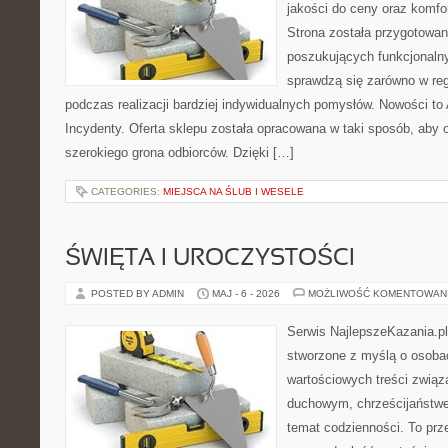
jakości do ceny oraz komfor
Strona została przygotowa
poszukujących funkcjonalny
sprawdzą się zarówno w reg
podczas realizacji bardziej indywidualnych pomysłów. Nowości to A
Incydenty. Oferta sklepu została opracowana w taki sposób, aby
szerokiego grona odbiorców. Dzięki […]
CATEGORIES:
MIEJSCA NA ŚLUB I WESELE
ŚWIĘTA I UROCZYSTOŚCI
POSTED BY ADMIN
MAJ - 6 - 2026
MOŻLIWOŚĆ KOMENTOWAN
Serwis NajlepszeKazania.p
stworzone z myślą o osobac
wartościowych treści zwią
duchowym, chrześcijaństw
temat codzienności. To prze