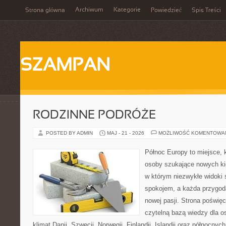
Archiwum
Kategorie
Strona główna
Powiedzieć
Spis Treści
SZAMPAN
RODZINNE PODRÓŻE
POSTED BY ADMIN
MAJ - 21 - 2026
MOŻLIWOŚĆ KOMENTOWA
Północ Europy to miejsce, k
osoby szukające nowych kie
w którym niezwykłe widoki
spokojem, a każda przygod
nowej pasji. Strona poświęc
czytelną bazą wiedzy dla o
klimat Danii, Szwecji, Norwegii, Finlandii, Islandii oraz północnyc