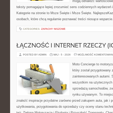
mogą odnaleźć wartościowe
teksty pomagające lepiej zrozumieć sens codziennych wydarzeń
Kategorie na stronie to Msze Święte i Msze Święte. NajlepszeKaz
osobach, które chcą regularnie poznawać treści niosące wsparci
CATEGORIES:
ZAPACHY NISZOWE
ŁĄCZNOŚĆ I INTERNET RZECZY (I
POSTED BY ADMIN
MAJ - 5 - 2026
MOŻLIWOŚĆ KOMENTOWAN
Moto Concierge to motoryza
który został przygotowany 
zainteresowanych autami. S
wszystkim na użytecznych 
sprzedażą samochodów, zw
rynku używanym. To miejsc
znaleźć inspiracje przydatne zarówno przed zakupem auta, jak i
użytkowania, przygotowania do sprzedaży czy oceny stanu techn
też: Zielona Motoryzacja i Ekologia i Przyszłość Transportu. Char