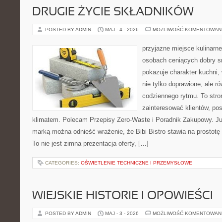
DRUGIE ŻYCIE SKŁADNIKÓW
POSTED BY ADMIN
MAJ - 4 - 2026
MOŻLIWOŚĆ KOMENTOWAN
przyjazne miejsce kulinarne
osobach ceniących dobry s
pokazuje charakter kuchni,
nie tylko doprawione, ale 
codziennego rytmu. To stro
zainteresować klientów, po
klimatem. Polecam Przepisy Zero-Waste i Poradnik Zakupowy. Ju
marką można odnieść wrażenie, że Bibi Bistro stawia na prostotę
To nie jest zimna prezentacja oferty, […]
CATEGORIES:
OŚWIETLENIE TECHNICZNE I PRZEMYSŁOWE
WIEJSKIE HISTORIE I OPOWIEŚCI
POSTED BY ADMIN
MAJ - 3 - 2026
MOŻLIWOŚĆ KOMENTOWAN