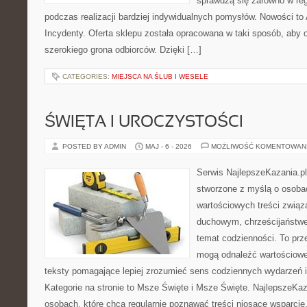
sprawdzą się zarówno w reg
podczas realizacji bardziej indywidualnych pomysłów. Nowości to A
Incydenty. Oferta sklepu została opracowana w taki sposób, aby
szerokiego grona odbiorców. Dzięki […]
CATEGORIES:
MIEJSCA NA ŚLUB I WESELE
ŚWIĘTA I UROCZYSTOŚCI
POSTED BY ADMIN
MAJ - 6 - 2026
MOŻLIWOŚĆ KOMENTOWAN
Serwis NajlepszeKazania.p
stworzone z myślą o osobac
wartościowych treści zwią
duchowym, chrześcijaństw
temat codzienności. To prze
mogą odnaleźć wartościowe
teksty pomagające lepiej zrozumieć sens codziennych wydarzeń
Kategorie na stronie to Msze Święte i Msze Święte. NajlepszeKaz
osobach, które chcą regularnie poznawać treści niosące wsparci