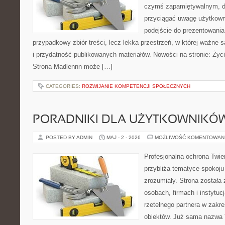
czymś zapamiętywalnym, d
przyciągać uwagę użytkowni
podejście do prezentowania 
przypadkowy zbiór treści, lecz lekka przestrzeń, w której ważne s
i przydatność publikowanych materiałów. Nowości na stronie: Życie
Strona Madlennn może […]
CATEGORIES:
ROZWIJANIE KOMPETENCJI SPOŁECZNYCH
PORADNIKI DLA UŻYTKOWNIKÓ
POSTED BY ADMIN
MAJ - 2 - 2026
MOŻLIWOŚĆ KOMENTOWAN
Profesjonalna ochrona Twier
przybliża tematyce spokoju
zrozumiały. Strona została
osobach, firmach i instytuc
rzetelnego partnera w zakr
obiektów. Już sama nazwa 