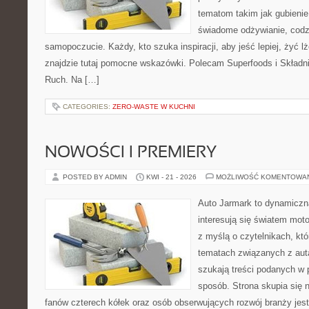
tematom takim jak gubieni
świadome odżywianie, codzi
samopoczucie. Każdy, kto szuka inspiracji, aby jeść lepiej, żyć lże
znajdzie tutaj pomocne wskazówki. Polecam Superfoods i Składni
Ruch. Na […]
CATEGORIES:
ZERO-WASTE W KUCHNI
NOWOŚCI I PREMIERY
POSTED BY ADMIN
KWI - 21 - 2026
MOŻLIWOŚĆ KOMENTOWA
Auto Jarmark to dynamiczna
interesują się światem moto
z myślą o czytelnikach, kt
tematach związanych z aut
szukają treści podanych w 
sposób. Strona skupia się 
fanów czterech kółek oraz osób obserwujących rozwój branży jes