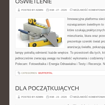
OŚWIETLENIE
POSTED BY ADMIN
KWI - 27 - 2026
MOŻLIWOŚĆ KOMENTOWA
Innowacyjna platforma sie
rozwiązaniom świetlnym to 
które szukają praktycznych 
mieszkania, biura oraz prz
prezentuje szeroki świat p
aranżacją światła, pokazuj
lampy potrafią odmienić każde wnętrze. To przestrzeń dla tych, kt
jednocześnie zwracają uwagę na trwałość wykonania i codzienny 
Polecam: Fotowoltaika i Energia Odnawialna i Testy i Recenzje. 
CATEGORIES:
WUPPERTAL
DLA POCZĄTKUJĄCYCH
POSTED BY ADMIN
KWI - 23 - 2026
MOŻLIWOŚĆ KOMENTOWA