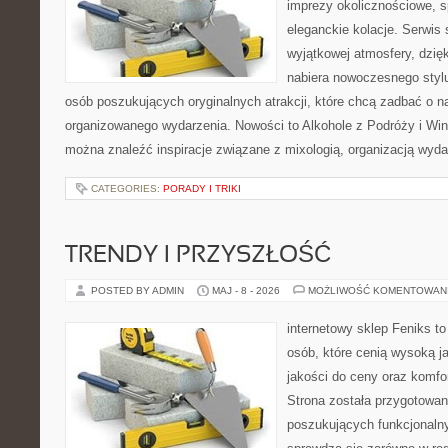
imprezy okolicznościowe, s
eleganckie kolacje. Serwis 
wyjątkowej atmosfery, dzię
nabiera nowoczesnego stylu
osób poszukujących oryginalnych atrakcji, które chcą zadbać o 
organizowanego wydarzenia. Nowości to Alkohole z Podróży i Wina
można znaleźć inspiracje związane z mixologią, organizacją wyd
CATEGORIES:
PORADY I TRIKI
TRENDY I PRZYSZŁOŚĆ
POSTED BY ADMIN
MAJ - 8 - 2026
MOŻLIWOŚĆ KOMENTOWAN
internetowy sklep Feniks t
osób, które cenią wysoką j
jakości do ceny oraz komfor
Strona została przygotowa
poszukujących funkcjonalny