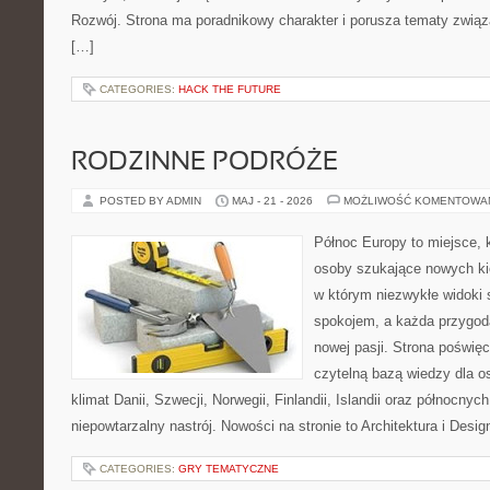
Rozwój. Strona ma poradnikowy charakter i porusza tematy zwią
[…]
CATEGORIES:
HACK THE FUTURE
RODZINNE PODRÓŻE
POSTED BY ADMIN
MAJ - 21 - 2026
MOŻLIWOŚĆ KOMENTOWA
Północ Europy to miejsce, k
osoby szukające nowych kie
w którym niezwykłe widoki
spokojem, a każda przygod
nowej pasji. Strona poświęc
czytelną bazą wiedzy dla o
klimat Danii, Szwecji, Norwegii, Finlandii, Islandii oraz północnyc
niepowtarzalny nastrój. Nowości na stronie to Architektura i Design
CATEGORIES:
GRY TEMATYCZNE