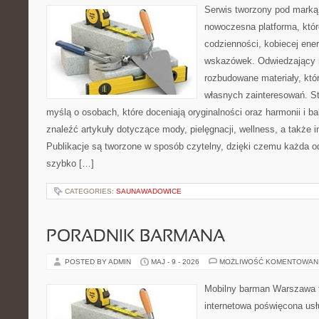
Serwis tworzony pod marką
nowoczesna platforma, któr
codzienności, kobiecej ener
wskazówek. Odwiedzający m
rozbudowane materiały, któr
własnych zainteresowań. St
myślą o osobach, które doceniają oryginalności oraz harmonii i b
znaleźć artykuły dotyczące mody, pielęgnacji, wellness, a także in
Publikacje są tworzone w sposób czytelny, dzięki czemu każda 
szybko […]
CATEGORIES:
SAUNAWADOWICE
PORADNIK BARMANA
POSTED BY ADMIN
MAJ - 9 - 2026
MOŻLIWOŚĆ KOMENTOWAN
Mobilny barman Warszawa t
internetowa poświęcona u