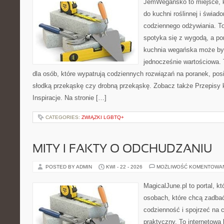
JemWegańsko to miejsce, kt
do kuchni roślinnej i świad
codziennego odżywiania. To 
spotyka się z wygodą, a po
kuchnia wegańska może być
jednocześnie wartościowa
dla osób, które wypatrują codziennych rozwiązań na poranek, posił
słodką przekąskę czy drobną przekąskę. Zobacz także Przepisy 
Inspiracje. Na stronie […]
CATEGORIES:
ZWIĄZKI LGBTQ+
MITY I FAKTY O ODCHUDZANIU
POSTED BY ADMIN
KWI - 22 - 2026
MOŻLIWOŚĆ KOMENTOWA
MagicalJune.pl to portal, k
osobach, które chcą zadbać
codzienność i spojrzeć na 
praktyczny. To internetowa