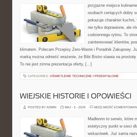
przyjazne miejsce kulinarne
osobach ceniących dobry s
pokazuje charakter kuchni,
nie tylko doprawione, ale 
codziennego rytmu. To stro
zainteresować klientów, po
klimatem. Polecam Przepisy Zero-Waste i Poradnik Zakupowy. Ju
marką można odnieść wrażenie, że Bibi Bistro stawia na prostotę
To nie jest zimna prezentacja oferty, […]
CATEGORIES:
OŚWIETLENIE TECHNICZNE I PRZEMYSŁOWE
WIEJSKIE HISTORIE I OPOWIEŚCI
POSTED BY ADMIN
MAJ - 3 - 2026
MOŻLIWOŚĆ KOMENTOWAN
Madlennn to serwis, które 
estetyczny punkt w sieci d
wskazówek. Już sama nazwa