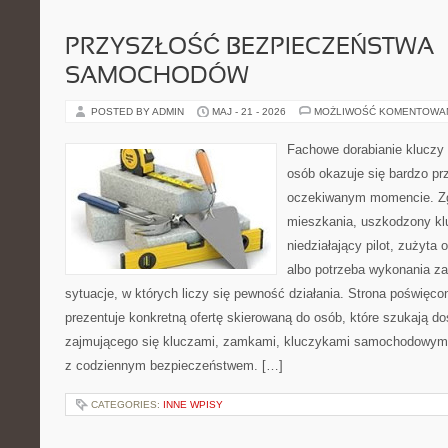
PRZYSZŁOŚĆ BEZPIECZEŃSTWA
SAMOCHODÓW
POSTED BY ADMIN
MAJ - 21 - 2026
MOŻLIWOŚĆ KOMENTOWA
Fachowe dorabianie kluczy t
osób okazuje się bardzo pr
oczekiwanym momencie. Zg
mieszkania, uszkodzony k
niedziałający pilot, zużyt
albo potrzeba wykonania z
sytuacje, w których liczy się pewność działania. Strona poświęco
prezentuje konkretną ofertę skierowaną do osób, które szukają 
zajmującego się kluczami, zamkami, kluczykami samochodowymi
z codziennym bezpieczeństwem. […]
CATEGORIES:
INNE WPISY