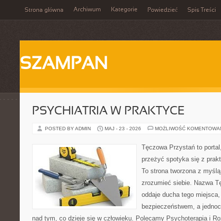
Archiwum
Kategorie
Strona główna
Powiedzieć
Spis Treści
SZAMPAN
PSYCHIATRIA W PRAKTYCE
POSTED BY ADMIN
MAJ - 23 - 2026
MOŻLIWOŚĆ KOMENTOWA
Tęczowa Przystań to portal
przeżyć spotyka się z pra
To strona tworzona z myślą 
zrozumieć siebie. Nazwa T
oddaje ducha tego miejsca,
bezpieczeństwem, a jednocz
nad tym, co dzieje się w człowieku. Polecamy Psychoterapia i Ro