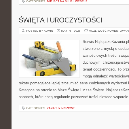
CATEGORIES:
MIEJSCA NA ŚLUB I WESELE
ŚWIĘTA I UROCZYSTOŚCI
POSTED BY ADMIN
MAJ - 6 - 2026
MOŻLIWOŚĆ KOMENTOWAN
Serwis NajlepszeKazania.p
stworzone z myślą o osobac
wartościowych treści zwią
duchowym, chrześcijaństw
temat codzienności. To prze
mogą odnaleźć wartościowe
teksty pomagające lepiej zrozumieć sens codziennych wydarzeń
Kategorie na stronie to Msze Święte i Msze Święte. NajlepszeKaz
osobach, które chcą regularnie poznawać treści niosące wsparci
CATEGORIES:
ZAPACHY NISZOWE