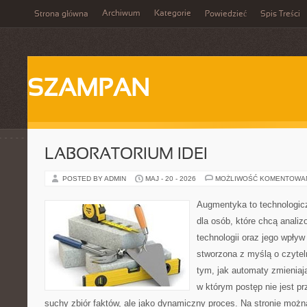
Archiwum
Kategorie
Strona główna
Powiedzieć
Spis Treści
SZAMPAN
LABORATORIUM IDEI
POSTED BY ADMIN
MAJ - 20 - 2026
MOŻLIWOŚĆ KOMENTOWA
Augmentyka to technologicz
dla osób, które chcą anali
technologii oraz jego wpływ
stworzona z myślą o czyteln
tym, jak automaty zmieniaj
w którym postęp nie jest pr
suchy zbiór faktów, ale jako dynamiczny proces. Na stronie możn