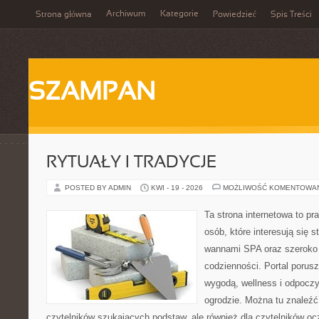
Archiwum
Kategorie
Strona główna
Powiedzieć
Spis Treści
SZAMPAN
RYTUAŁY I TRADYCJE
POSTED BY ADMIN
KWI - 19 - 2026
MOŻLIWOŚĆ KOMENTOWA
Ta strona internetowa to pra
osób, które interesują się s
wannami SPA oraz szeroko
codzienności. Portal porus
wygodą, wellness i odpocz
ogrodzie. Można tu znaleźć 
czytelników szukających podstaw, ale również dla czytelników o