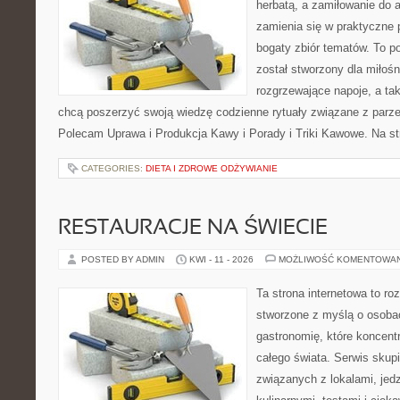
herbatą, a zamiłowanie do
zamienia się w praktyczne p
bogaty zbiór tematów. To po
został stworzony dla miłoś
rozgrzewające napoje, a tak
chcą poszerzyć swoją wiedzę codzienne rytuały związane z parz
Polecam Uprawa i Produkcja Kawy i Porady i Triki Kawowe. Na st
CATEGORIES:
DIETA I ZDROWE ODŻYWIANIE
RESTAURACJE NA ŚWIECIE
POSTED BY ADMIN
KWI - 11 - 2026
MOŻLIWOŚĆ KOMENTOWA
Ta strona internetowa to r
stworzone z myślą o osoba
gastronomię, które koncentr
całego świata. Serwis skup
związanych z lokalami, jed