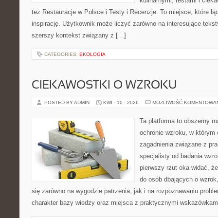
kulinarnymi, testami i cie
też Restauracje w Polsce i Testy i Recenzje. To miejsce, które ł
inspirację. Użytkownik może liczyć zarówno na interesujące teksty
szerszy kontekst związany z […]
CATEGORIES:
EKOLOGIA
CIEKAWOSTKI O WZROKU
POSTED BY ADMIN
KWI - 10 - 2026
MOŻLIWOŚĆ KOMENTOWA
Ta platforma to obszerny 
ochronie wzroku, w którym 
zagadnienia związane z prac
specjalisty od badania wzr
pierwszy rzut oka widać, że
do osób dbających o wzrok,
się zarówno na wygodzie patrzenia, jak i na rozpoznawaniu probl
charakter bazy wiedzy oraz miejsca z praktycznymi wskazówkami,