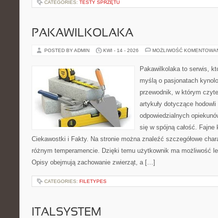
CATEGORIES:
TESTY SPRZĘTU
PAKAWILKOLAKA
POSTED BY ADMIN
KWI - 14 - 2026
MOŻLIWOŚĆ KOMENTOWA
Pakawilkolaka to serwis, kt
myślą o pasjonatach kynolo
przewodnik, w którym czyte
artykuły dotyczące hodowli
odpowiedzialnych opiekunów
się w spójną całość. Fajne 
Ciekawostki i Fakty. Na stronie można znaleźć szczegółowe chara
różnym temperamencie. Dzięki temu użytkownik ma możliwość lep
Opisy obejmują zachowanie zwierząt, a […]
CATEGORIES:
FILETYPES
ITALSYSTEM