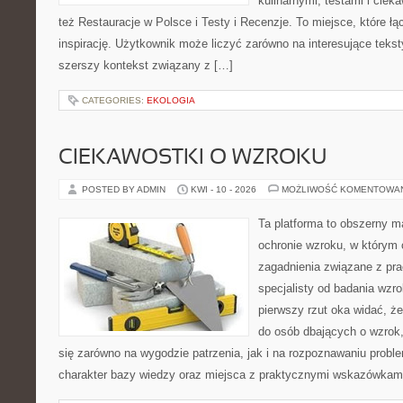
kulinarnymi, testami i cie
też Restauracje w Polsce i Testy i Recenzje. To miejsce, które ł
inspirację. Użytkownik może liczyć zarówno na interesujące teksty
szerszy kontekst związany z […]
CATEGORIES:
EKOLOGIA
CIEKAWOSTKI O WZROKU
POSTED BY ADMIN
KWI - 10 - 2026
MOŻLIWOŚĆ KOMENTOWA
Ta platforma to obszerny 
ochronie wzroku, w którym 
zagadnienia związane z prac
specjalisty od badania wzr
pierwszy rzut oka widać, że
do osób dbających o wzrok,
się zarówno na wygodzie patrzenia, jak i na rozpoznawaniu probl
charakter bazy wiedzy oraz miejsca z praktycznymi wskazówkami,