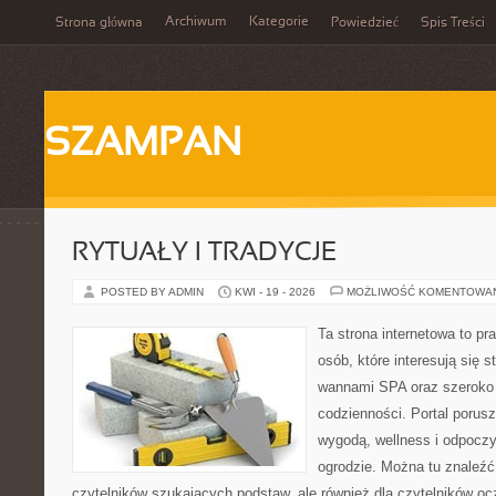
Archiwum
Kategorie
Strona główna
Powiedzieć
Spis Treści
SZAMPAN
RYTUAŁY I TRADYCJE
POSTED BY ADMIN
KWI - 19 - 2026
MOŻLIWOŚĆ KOMENTOWA
Ta strona internetowa to pra
osób, które interesują się s
wannami SPA oraz szeroko
codzienności. Portal porus
wygodą, wellness i odpocz
ogrodzie. Można tu znaleźć 
czytelników szukających podstaw, ale również dla czytelników o