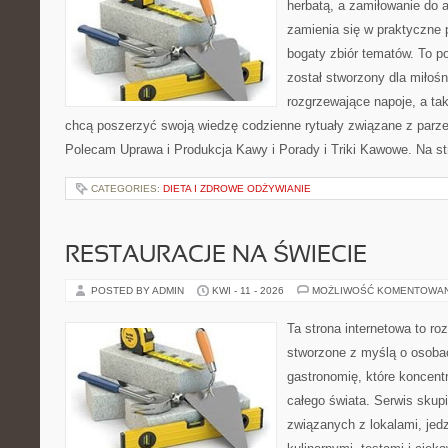
herbatą, a zamiłowanie do
zamienia się w praktyczne p
bogaty zbiór tematów. To po
został stworzony dla miłoś
rozgrzewające napoje, a tak
chcą poszerzyć swoją wiedzę codzienne rytuały związane z parz
Polecam Uprawa i Produkcja Kawy i Porady i Triki Kawowe. Na st
CATEGORIES:
DIETA I ZDROWE ODŻYWIANIE
RESTAURACJE NA ŚWIECIE
POSTED BY ADMIN
KWI - 11 - 2026
MOŻLIWOŚĆ KOMENTOWA
Ta strona internetowa to r
stworzone z myślą o osoba
gastronomię, które koncentr
całego świata. Serwis skup
związanych z lokalami, jed