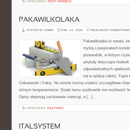
CATEGORIES:
TESTY SPRZĘTU
PAKAWILKOLAKA
POSTED BY ADMIN
KWI - 14 - 2026
MOŻLIWOŚĆ KOMENTOWA
Pakawilkolaka to serwis, kt
myślą o pasjonatach kynolo
przewodnik, w którym czyte
artykuły dotyczące hodowli
odpowiedzialnych opiekunów
się w spójną całość. Fajne 
Ciekawostki i Fakty. Na stronie można znaleźć szczegółowe chara
różnym temperamencie. Dzięki temu użytkownik ma możliwość lep
Opisy obejmują zachowanie zwierząt, a […]
CATEGORIES:
FILETYPES
ITALSYSTEM