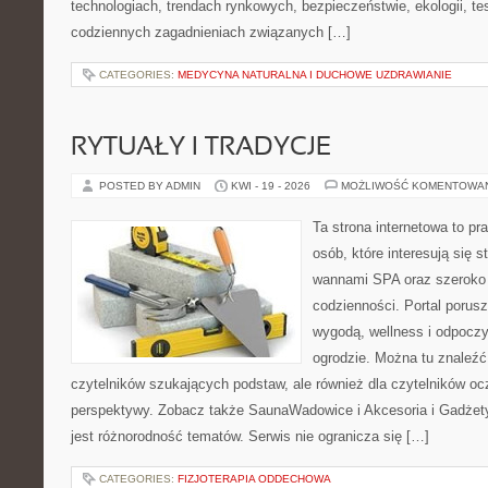
technologiach, trendach rynkowych, bezpieczeństwie, ekologii, t
codziennych zagadnieniach związanych […]
CATEGORIES:
MEDYCYNA NATURALNA I DUCHOWE UZDRAWIANIE
RYTUAŁY I TRADYCJE
POSTED BY ADMIN
KWI - 19 - 2026
MOŻLIWOŚĆ KOMENTOWA
Ta strona internetowa to pra
osób, które interesują się s
wannami SPA oraz szeroko
codzienności. Portal porus
wygodą, wellness i odpocz
ogrodzie. Można tu znaleźć 
czytelników szukających podstaw, ale również dla czytelników o
perspektywy. Zobacz także SaunaWadowice i Akcesoria i Gadżety.
jest różnorodność tematów. Serwis nie ogranicza się […]
CATEGORIES:
FIZJOTERAPIA ODDECHOWA