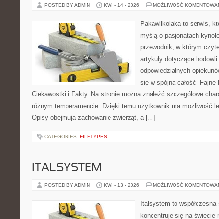
POSTED BY ADMIN
KWI - 14 - 2026
MOŻLIWOŚĆ KOMENTOWA
Pakawilkolaka to serwis, kt
myślą o pasjonatach kynolo
przewodnik, w którym czyte
artykuły dotyczące hodowli
odpowiedzialnych opiekunów
się w spójną całość. Fajne 
Ciekawostki i Fakty. Na stronie można znaleźć szczegółowe chara
różnym temperamencie. Dzięki temu użytkownik ma możliwość lep
Opisy obejmują zachowanie zwierząt, a […]
CATEGORIES:
FILETYPES
ITALSYSTEM
POSTED BY ADMIN
KWI - 13 - 2026
MOŻLIWOŚĆ KOMENTOWA
Italsystem to współczesna s
koncentruje się na świecie