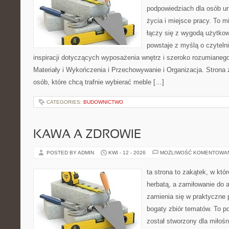
podpowiedziach dla osób u
życia i miejsce pracy. To m
łączy się z wygodą użytkow
powstaje z myślą o czyteln
inspiracji dotyczących wyposażenia wnętrz i szeroko rozumianeg
Materiały i Wykończenia i Przechowywanie i Organizacja. Strona 
osób, które chcą trafnie wybierać meble […]
CATEGORIES:
BUDOWNICTWO
KAWA A ZDROWIE
POSTED BY ADMIN
KWI - 12 - 2026
MOŻLIWOŚĆ KOMENTOWA
ta strona to zakątek, w któ
herbatą, a zamiłowanie do
zamienia się w praktyczne p
bogaty zbiór tematów. To po
został stworzony dla miłoś