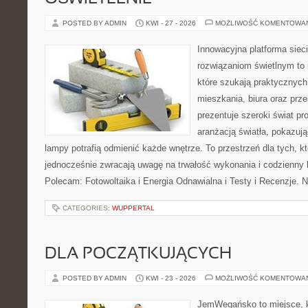
POSTED BY ADMIN
KWI - 27 - 2026
MOŻLIWOŚĆ KOMENTOWA
Innowacyjna platforma sie
rozwiązaniom świetlnym to 
które szukają praktycznych 
mieszkania, biura oraz prz
prezentuje szeroki świat p
aranżacją światła, pokazuj
lampy potrafią odmienić każde wnętrze. To przestrzeń dla tych, kt
jednocześnie zwracają uwagę na trwałość wykonania i codzienny 
Polecam: Fotowoltaika i Energia Odnawialna i Testy i Recenzje. 
CATEGORIES:
WUPPERTAL
DLA POCZĄTKUJĄCYCH
POSTED BY ADMIN
KWI - 23 - 2026
MOŻLIWOŚĆ KOMENTOWA
JemWegańsko to miejsce, kt