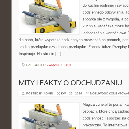
do kuchni roślinnej i świad
codziennego odżywiania. To 
spotyka się z wygodą, a po
kuchnia wegańska może być
jednocześnie wartościowa
dla osób, które wypatrują codziennych rozwiązań na poranek, posił
słodką przekąskę czy drobną przekąskę. Zobacz także Przepisy 
Inspiracje. Na stronie […]
CATEGORIES:
ZWIĄZKI LGBTQ+
MITY I FAKTY O ODCHUDZANIU
POSTED BY ADMIN
KWI - 22 - 2026
MOŻLIWOŚĆ KOMENTOWA
MagicalJune.pl to portal, k
osobach, które chcą zadbać
codzienność i spojrzeć na 
praktyczny. To internetowa