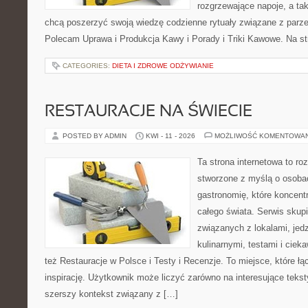
rozgrzewające napoje, a tak
chcą poszerzyć swoją wiedzę codzienne rytuały związane z parz
Polecam Uprawa i Produkcja Kawy i Porady i Triki Kawowe. Na st
CATEGORIES:
DIETA I ZDROWE ODŻYWIANIE
RESTAURACJE NA ŚWIECIE
POSTED BY ADMIN
KWI - 11 - 2026
MOŻLIWOŚĆ KOMENTOWA
Ta strona internetowa to r
stworzone z myślą o osoba
gastronomię, które koncentr
całego świata. Serwis skup
związanych z lokalami, jed
kulinarnymi, testami i cie
też Restauracje w Polsce i Testy i Recenzje. To miejsce, które ł
inspirację. Użytkownik może liczyć zarówno na interesujące teksty
szerszy kontekst związany z […]