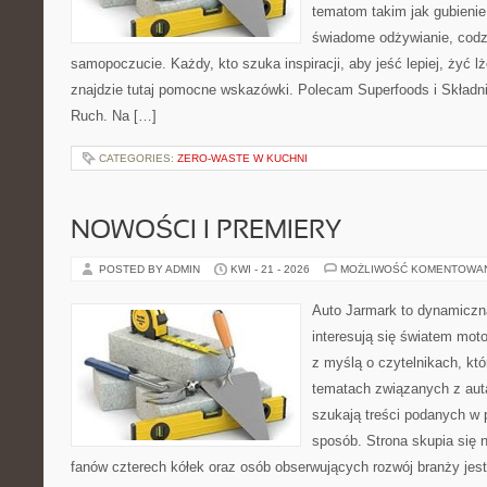
tematom takim jak gubieni
świadome odżywianie, codzi
samopoczucie. Każdy, kto szuka inspiracji, aby jeść lepiej, żyć lże
znajdzie tutaj pomocne wskazówki. Polecam Superfoods i Składni
Ruch. Na […]
CATEGORIES:
ZERO-WASTE W KUCHNI
NOWOŚCI I PREMIERY
POSTED BY ADMIN
KWI - 21 - 2026
MOŻLIWOŚĆ KOMENTOWA
Auto Jarmark to dynamiczna
interesują się światem moto
z myślą o czytelnikach, kt
tematach związanych z aut
szukają treści podanych w 
sposób. Strona skupia się 
fanów czterech kółek oraz osób obserwujących rozwój branży jes