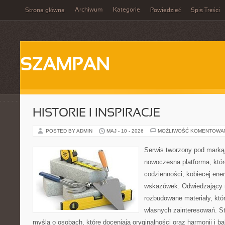
Archiwum
Kategorie
Strona główna
Powiedzieć
Spis Treści
SZAMPAN
HISTORIE I INSPIRACJE
POSTED BY ADMIN
MAJ - 10 - 2026
MOŻLIWOŚĆ KOMENTOWA
Serwis tworzony pod marką
nowoczesna platforma, któr
codzienności, kobiecej ener
wskazówek. Odwiedzający m
rozbudowane materiały, któr
własnych zainteresowań. St
myślą o osobach, które doceniają oryginalności oraz harmonii i b