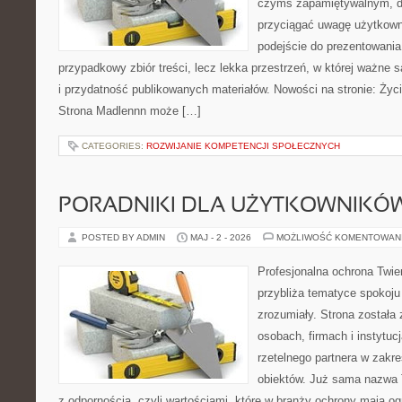
czymś zapamiętywalnym, d
przyciągać uwagę użytkowni
podejście do prezentowania 
przypadkowy zbiór treści, lecz lekka przestrzeń, w której ważne s
i przydatność publikowanych materiałów. Nowości na stronie: Życie
Strona Madlennn może […]
CATEGORIES:
ROZWIJANIE KOMPETENCJI SPOŁECZNYCH
PORADNIKI DLA UŻYTKOWNIKÓ
POSTED BY ADMIN
MAJ - 2 - 2026
MOŻLIWOŚĆ KOMENTOWAN
Profesjonalna ochrona Twier
przybliża tematyce spokoju
zrozumiały. Strona została
osobach, firmach i instytuc
rzetelnego partnera w zakr
obiektów. Już sama nazwa 
z odpornością, czyli wartościami, które w branży ochrony mają 