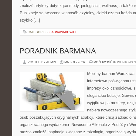
znaleźć artykuły dotyczące mody, pielęgnacji, wellness, a także in
Publikacje są tworzone w sposób czytelny, dzięki czemu każda 
szybko […]
CATEGORIES:
SAUNAWADOWICE
PORADNIK BARMANA
POSTED BY ADMIN
MAJ - 9 - 2026
MOŻLIWOŚĆ KOMENTOWAN
Mobilny barman Warszawa t
internetowa poświęcona u
imprezy okolicznościowe, s
eleganckie kolacje. Serwis 
wyjątkowej atmosfery, dzię
nabiera nowoczesnego stylu
osób poszukujących oryginalnych atrakcji, które chcą zadbać o 
organizowanego wydarzenia. Nowości to Alkohole z Podróży i Wina
można znaleźć inspiracje związane z mixologią, organizacją wyd