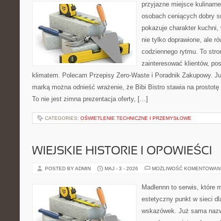
przyjazne miejsce kulinarne
osobach ceniących dobry s
pokazuje charakter kuchni,
nie tylko doprawione, ale 
codziennego rytmu. To stro
zainteresować klientów, po
klimatem. Polecam Przepisy Zero-Waste i Poradnik Zakupowy. Ju
marką można odnieść wrażenie, że Bibi Bistro stawia na prostotę
To nie jest zimna prezentacja oferty, […]
CATEGORIES:
OŚWIETLENIE TECHNICZNE I PRZEMYSŁOWE
WIEJSKIE HISTORIE I OPOWIEŚCI
POSTED BY ADMIN
MAJ - 3 - 2026
MOŻLIWOŚĆ KOMENTOWAN
Madlennn to serwis, które 
estetyczny punkt w sieci d
wskazówek. Już sama nazwa