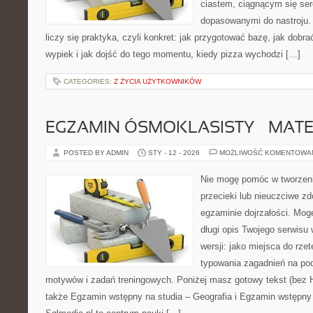
ciastem, ciągnącym się se
dopasowanymi do nastroju. 
liczy się praktyka, czyli konkret: jak przygotować bazę, jak dobra
wypiek i jak dojść do tego momentu, kiedy pizza wychodzi […]
CATEGORIES:
Z ŻYCIA UŻYTKOWNIKÓW
EGZAMIN ÓSMOKLASISTY – MAT
POSTED BY ADMIN
STY - 12 - 2026
MOŻLIWOŚĆ KOMENTOWA
Nie mogę pomóc w tworzeniu
przecieki lub nieuczciwe z
egzaminie dojrzałości. Mog
długi opis Twojego serwisu 
wersji: jako miejsca do rze
typowania zagadnień na po
motywów i zadań treningowych. Poniżej masz gotowy tekst (bez 
także Egzamin wstępny na studia – Geografia i Egzamin wstępny 