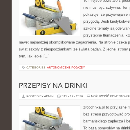
To miejsce powstało z pros
nie musi być sztywna. Ten 
pokazuje, że przyswajanie 
przygodą. Jeśli kiedykolwie
szkolne tematy są oderwane
przystępne tłumaczenia, k
nawet najbardziej skomplikowane zagadnienia. Na stronie czeka po
świat szkoły z niespodziankami ze świata badań. Z jednej strony p
tym, jak lepiej […]
CATEGORIES:
AUTONOMICZNE POJAZDY
PRZEPISY NA DRINKI
POSTED BY ADMIN
STY - 17 - 2026
MOŻLIWOŚĆ KOMENTOWA
zrobdrinka.pl to przyjazne 
bez stresu przygotować pro
barmańskiego zaplecza i b
To baza pomysłów na drinki,