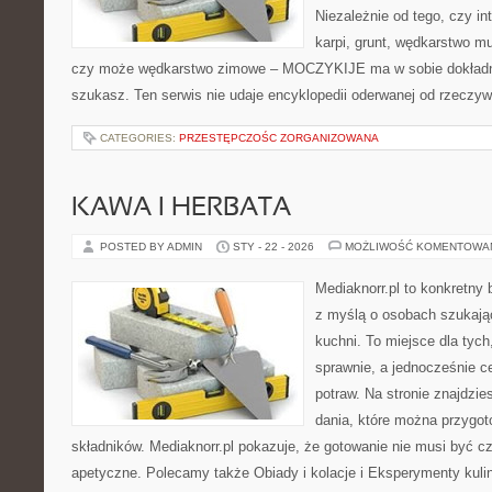
Niezależnie od tego, czy int
karpi, grunt, wędkarstwo 
czy może wędkarstwo zimowe – MOCZYKIJE ma w sobie dokładnie
szukasz. Ten serwis nie udaje encyklopedii oderwanej od rzeczywi
CATEGORIES:
PRZESTĘPCZOŚC ZORGANIZOWANA
KAWA I HERBATA
POSTED BY ADMIN
STY - 22 - 2026
MOŻLIWOŚĆ KOMENTOWA
Mediaknorr.pl to konkretny b
z myślą o osobach szukają
kuchni. To miejsce dla tyc
sprawnie, a jednocześnie 
potraw. Na stronie znajdzie
dania, które można przygo
składników. Mediaknorr.pl pokazuje, że gotowanie nie musi być c
apetyczne. Polecamy także Obiady i kolacje i Eksperymenty kulina