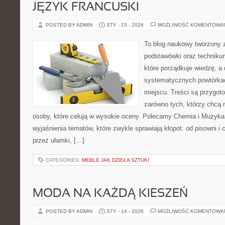
JĘZYK FRANCUSKI
POSTED BY ADMIN
STY - 15 - 2026
MOŻLIWOŚĆ KOMENTOWA
To blog naukowy tworzony 
podstawówki oraz technikum
które porządkuje wiedzę, a
systematycznych powtórkac
miejscu. Treści są przygot
zarówno tych, którzy chcą n
osoby, które celują w wysokie oceny. Polecamy Chemia i Muzyka.
wyjaśnienia tematów, które zwykle sprawiają kłopot: od pisowni i
przez ułamki, […]
CATEGORIES:
MEBLE JAK DZIEŁA SZTUKI
MODA NA KAŻDĄ KIESZEŃ
POSTED BY ADMIN
STY - 14 - 2026
MOŻLIWOŚĆ KOMENTOWA