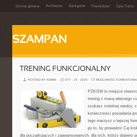
Archiwum
Kategorie
Strona główna
Powiedzieć
Spis Treści
SZAMPAN
TRENING FUNKCJONALNY
POSTED BY ADMIN
STY - 25 - 2026
MOŻLIWOŚĆ KOMENTOWA
PZKiSW to miejsce stworzo
trening z masą własnego ciał
szukasz rzetelnej wiedzy,
konieczności posiadania pro
tego marzysz o lepszej form
po to, by prowadzić Cię kr
dla początkujących i zaawansowanych, dla tych, którzy dopiero uc