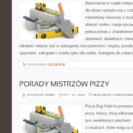
Mammamia to ciepłe miejsc
dla dzieci spotyka się z co
internetowy tworzony z myś
ubierać siebie i swoje poci
jednocześnie z charakterem.
ubraniach, dodatkach i tren
odnaleźć własny styl w zabieganej rzeczywistości: między przeds
spacerem, zakupami i chwilą tylko dla siebie. Kategorie do zobac
CATEGORIES:
SZCZĘŚCIE
PORADY MISTRZÓW PIZZY
POSTED BY ADMIN
STY - 13 - 2026
MOŻLIWOŚĆ KOMENTOWA
Pizza Dog Field to przestr
pizzy, którzy chcą odkrywa
tym uwielbianym plackiem. T
o smakach, które stoją za