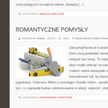
osób polujących na wejście siłowe, dźwignię […]
CATEGORIES:
MODA DLA MALUCHA
ROMANTYCZNE POMYSŁY
POSTED BY ADMIN
STY - 24 - 2026
MOŻLIWOŚĆ KOMENTOWA
ZatrzymajFaceta.pl to prakt
które chcą poukładać temat
związek bez presji. To mie
abyś mogła zerknąć na swo
znaleźć realne wskazówki 
komunikować tak, by bliskoś
tygodniach. Polecamy Miłość a astrologia i Randki online – poradn
tym, co naprawdę buduje zainteresowanie w relacji: spójność, sta
CATEGORIES:
ZAPROSZENIA I PAPETERIA