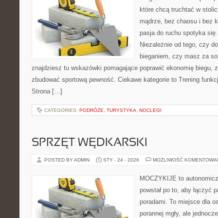
które chcą truchtać w stoli
mądrze, bez chaosu i bez ko
pasja do ruchu spotyka si
Niezależnie od tego, czy d
bieganiem, czy masz za sob
znajdziesz tu wskazówki pomagające poprawić ekonomię biegu, 
zbudować sportową pewność. Ciekawe kategorie to Trening funkcjo
Strona […]
CATEGORIES:
PODRÓŻE, TURYSTYKA, NOCLEGI
SPRZĘT WĘDKARSKI
POSTED BY ADMIN
STY - 24 - 2026
MOŻLIWOŚĆ KOMENTOWA
MOCZYKIJE to autonomiczny
powstał po to, aby łączyć 
poradami. To miejsce dla o
porannej mgły, ale jednocze