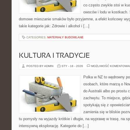
co często zwykle stoi w ku
owoców i lodu w kostkach. 
domowe mieszanie smaków było przyjemne, a efekt końcowy wyg
takie kategorie jak: Zdrowie i alkohol i […]
CATEGORIES:
MATERIAŁY BUDOWLANE
KULTURA I TRADYCJE
POSTED BY ADMIN
STY - 16 - 2026
MOŻLIWOŚĆ KOMENTOWA
Polka w NZ to wędrowny por
osobach, które marzą o Now
do Australii albo po prostu
zachwytu. To miejsce, gdz
spotykają się z opowieściam
zamienia się w bliskie pozn
tu pomysły na wyjazdy krótkie i długie, na wyprawę w trasę, na sp
intensywną eksplorację. Kategorie do […]