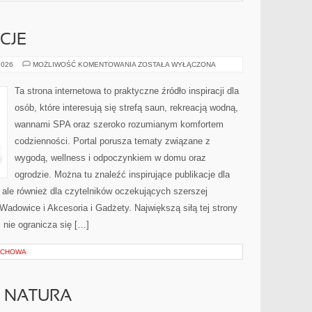
CJE
RYTUAŁY
2026
MOŻLIWOŚĆ KOMENTOWANIA
ZOSTAŁA WYŁĄCZONA
I
TRADYCJE
Ta strona internetowa to praktyczne źródło inspiracji dla
osób, które interesują się strefą saun, rekreacją wodną,
wannami SPA oraz szeroko rozumianym komfortem
codzienności. Portal porusza tematy związane z
wygodą, wellness i odpoczynkiem w domu oraz
ogrodzie. Można tu znaleźć inspirujące publikacje dla
ale również dla czytelników oczekujących szerszej
dowice i Akcesoria i Gadżety. Największą siłą tej strony
 nie ogranicza się […]
ECHOWA
A NATURA