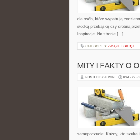
dla osób, które wypatrują codzienn
słodką przekąskę czy drobną prze
Inspiracje. Na stronie […]
CATEGORIES:
ZWIĄZKI LGBTQ+
MITY I FAKTY O
POSTED BY ADMIN
KWI - 22 - 
samopoczucie. Każdy, kto szuka insp