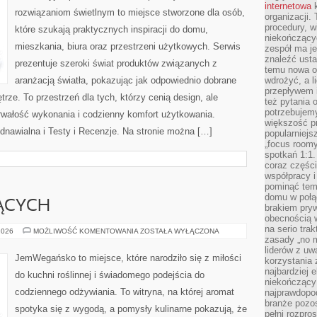
internetowa
k
rozwiązaniom świetlnym to miejsce stworzone dla osób,
organizacji
procedury, wi
które szukają praktycznych inspiracji do domu,
niekończący
mieszkania, biura oraz przestrzeni użytkowych. Serwis
zespół ma je
znaleźć ustal
prezentuje szeroki świat produktów związanych z
temu nowa o
aranżacją światła, pokazując jak odpowiednio dobrane
wdrożyć, a l
przepływem 
rze. To przestrzeń dla tych, którzy cenią design, ale
też pytania 
potrzebujemy
rwałość wykonania i codzienny komfort użytkowania.
większość p
dnawialna i Testy i Recenzje. Na stronie można […]
popularniejs
„focus roomy
spotkań 1:1.
coraz części
współpracy i
pominąć tem
domu w połą
ĄCYCH
brakiem pryw
obecnością w
na serio tra
DLA
2026
MOŻLIWOŚĆ KOMENTOWANIA
ZOSTAŁA WYŁĄCZONA
POCZĄTKUJĄCYCH
zasady „no m
liderów z uw
JemWegańsko to miejsce, które narodziło się z miłości
korzystania 
najbardziej 
do kuchni roślinnej i świadomego podejścia do
niekończący 
codziennego odżywiania. To witryna, na której aromat
najprawdopod
branże pozos
spotyka się z wygodą, a pomysły kulinarne pokazują, że
pełni rozpr