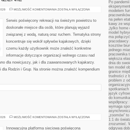
Po pandemii 
eksperyment
SPRZĘT
2026
MOŻLIWOŚĆ KOMENTOWANIA
ZOSTAŁA WYŁĄCZONA
modelem fun
I
pracowników 
WYPOSAŻENIE
na pełen eta
Serwis poświęcony rekreacji na świeżym powietrzu to
kawy ze wsp
doskonałe miejsce dla osób, które planują wyjazd
„tylko home o
model hybryd
związanej z wodą, naturą oraz ruchem. Tematyka strony
ma połączyć 
pracodawcy 
koncentruje się wokół spływów kajakowych, dzięki
kosztów biu
czemu każdy użytkownik może znaleźć konkretne
jednego mias
pracownika 
informacje dotyczące organizacji wolnego czasu nad
większa ela
no dla nowicjuszy, jak i dla zaawansowanych kajakarzy.
dnia do swoi
ten model o
ki dla Rodzin i Grup. Na stronie można znaleźć kompendium
granice mię
trudności z 
problem z od
organizacyjn
spotkaniach
język cyfrow
do komunikac
współpracy:
wymaga spotk
asynchronic
„zoomów” to 
OŚWIETLENIE
2026
MOŻLIWOŚĆ KOMENTOWANIA
ZOSTAŁA WYŁĄCZONA
1:1 do świat
zrozumieć. 
Innowacyjna platforma sieciowa poświęcona
odgrywa dob