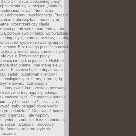
 Biuro z miejsca „codziennej pracy”
ej zamienia się w miejsce „spotkań,
 budowania relacji”. Nie można
atu dobrostanu psychicznego. Praca z
czeniu z obowiązkami rodzinnymi,
atnej przestrzeni czy ciągłą
 sieci potrafi wyczerpać. Firmy, które
ktują zdrowie swoich ludzi, wprowadzają
eeting days”, promują przerwy, szkolą
ażności na wypalenie i zachęcają do
z urlopów. Bez takiego podejścia nawet
elastyczny model pracy zamieni się w
się dyżur. Przyszłość pracy
obniej nie będzie jednolita. Niektóre
taną stacjonarne, inne staną się w
oszone. Kluczowe będzie dopasowanie:
zaju zadań, oczekiwań klientów i
echnologicznych. Firmy, które będą
erymentować, rozmawiać z
i i korygować kurs, zyskają przewagę
óre sztywno trzymają się jednego
ak zawsze było”. Ostatecznie pytanie
Biuro czy home office?”, lecz: „Jak
ować, żeby osiągać dobre wyniki i
e żyć po ludzku?”. Odpowiedź będzie
nych organizacji, ale wspólny
st jeden – zaufanie. Bez zaufania do
najlepsze narzędzia i procedury
lko fasadą, za którą kryje się
 zmęczenie.