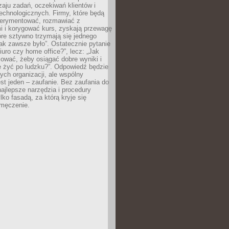
zaju zadań, oczekiwań klientów i
echnologicznych. Firmy, które będą
erymentować, rozmawiać z
i i korygować kurs, zyskają przewagę
óre sztywno trzymają się jednego
ak zawsze było”. Ostatecznie pytanie
Biuro czy home office?”, lecz: „Jak
ować, żeby osiągać dobre wyniki i
e żyć po ludzku?”. Odpowiedź będzie
nych organizacji, ale wspólny
st jeden – zaufanie. Bez zaufania do
najlepsze narzędzia i procedury
lko fasadą, za którą kryje się
 zmęczenie.