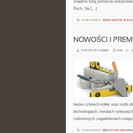
znajdzie tutaj pomocne wskazówki
Ruch. Na […]
CATEGORIES:
ZERO-WASTE W KUC
NOWOŚCI I PREM
POSTED BY ADMIN
KWI - 21 - 
fanów czterech kółek oraz osób o
technologiach, trendach rynkowych
codziennych zagadnieniach związ
CATEGORIES:
MEDYCYNA NATURAL