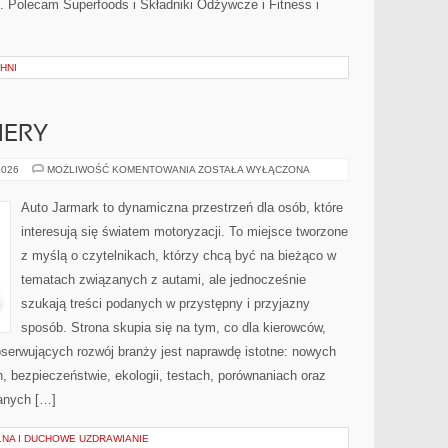
. Polecam Superfoods i Składniki Odżywcze i Fitness i
HNI
IERY
NOWOŚCI
2026
MOŻLIWOŚĆ KOMENTOWANIA
ZOSTAŁA WYŁĄCZONA
I
PREMIERY
Auto Jarmark to dynamiczna przestrzeń dla osób, które
interesują się światem motoryzacji. To miejsce tworzone
z myślą o czytelnikach, którzy chcą być na bieżąco w
tematach związanych z autami, ale jednocześnie
szukają treści podanych w przystępny i przyjazny
sposób. Strona skupia się na tym, co dla kierowców,
bserwujących rozwój branży jest naprawdę istotne: nowych
, bezpieczeństwie, ekologii, testach, porównaniach oraz
anych […]
NA I DUCHOWE UZDRAWIANIE