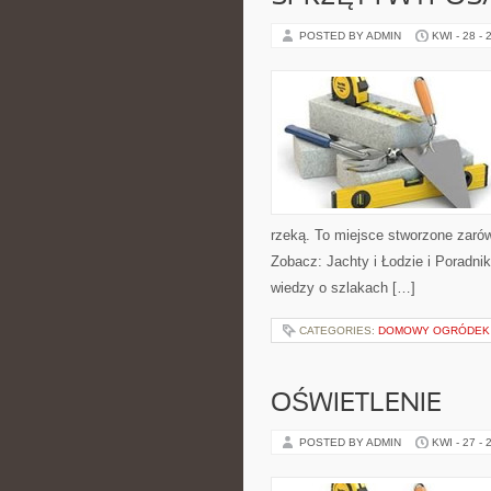
POSTED BY ADMIN
KWI - 28 - 
rzeką. To miejsce stworzone zarów
Zobacz: Jachty i Łodzie i Poradni
wiedzy o szlakach […]
CATEGORIES:
DOMOWY OGRÓDEK
OŚWIETLENIE
POSTED BY ADMIN
KWI - 27 - 