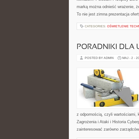
marką można odnieść wrażenie, że 
To nie jest zimna prezentacja ofert
CATEGORIES:
OŚWIETLENIE TECH
PORADNIKI DLA
POSTED BY ADMIN
MAJ - 2 - 2
z odpornością, czyli wartościami
Zagrożenia i Ataki i Historia Cybe
zainteresować zarówno zarządców ob