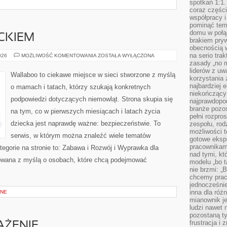
spotkań 1:1.
coraz części
współpracy i
pominąć tem
domu w połą
CKIEM
brakiem pryw
obecnością w
na serio tra
PODRÓŻE
026
MOŻLIWOŚĆ KOMENTOWANIA
ZOSTAŁA WYŁĄCZONA
Z
zasady „no m
DZIECKIEM
liderów z uw
Wallaboo to ciekawe miejsce w sieci stworzone z myślą
korzystania 
najbardziej 
o mamach i tatach, którzy szukają konkretnych
niekończący 
podpowiedzi dotyczących niemowląt. Strona skupia się
najprawdopod
branże pozos
na tym, co w pierwszych miesiącach i latach życia
pełni rozpr
dziecka jest naprawdę ważne: bezpieczeństwie. To
zespołu, rod
możliwości t
serwis, w którym można znaleźć wiele tematów
gotowe eksp
pracownikam
egorie na stronie to: Zabawa i Rozwój i Wyprawka dla
nad tymi, kt
towana z myślą o osobach, które chcą podejmować
modelu „bo t
nie brzmi: „
chcemy prac
jednocześni
inna dla róż
ANE
mianownik je
ludzi nawet 
pozostaną ty
frustracja i
AŻENIE