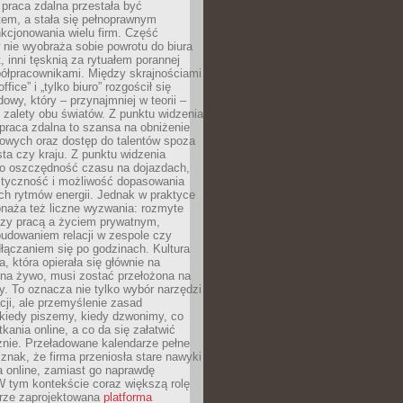
praca zdalna przestała być
em, a stała się pełnoprawnym
kcjonowania wielu firm. Część
nie wyobraża sobie powrotu do biura
t, inni tęsknią za rytuałem porannej
ółpracownikami. Między skrajnościami
ffice” i „tylko biuro” rozgościł się
owy, który – przynajmniej w teorii –
zalety obu światów. Z punktu widzenia
praca zdalna to szansa na obniżenie
rowych oraz dostęp do talentów spoza
ta czy kraju. Z punktu widzenia
to oszczędność czasu na dojazdach,
styczność i możliwość dopasowania
ch rytmów energii. Jednak w praktyce
bnaża też liczne wyzwania: rozmyte
dzy pracą a życiem prywatnym,
budowaniem relacji w zespole czy
łączaniem się po godzinach. Kultura
a, która opierała się głównie na
 na żywo, musi zostać przełożona na
y. To oznacza nie tylko wybór narzędzi
ji, ale przemyślenie zasad
 kiedy piszemy, kiedy dzwonimy, co
ania online, a co da się załatwić
znie. Przeładowane kalendarze pełne
znak, że firma przeniosła stare nawyki
a online, zamiast go naprawdę
W tym kontekście coraz większą rolę
rze zaprojektowana
platforma