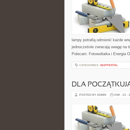
lampy potrafią odmienić każde wnęt
jednocześnie zwracają uwagę na t
Polecam: Fotowoltaika i Energia O
CATEGORIES:
WUPPERTAL
DLA POCZĄTKUJ
POSTED BY ADMIN
KWI - 23 - 