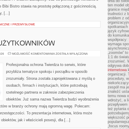
dnia do swoi
ten model o
Bibi Bistro stawia na prostotę połączoną z gościnnością.
granice mię
y, […]
trudności z 
problem z od
organizacyjn
NICZNE I PRZEMYSŁOWE
spotkaniach
język cyfrow
do komunikac
współpracy:
 UŻYTKOWNIKÓW
wymaga spotk
asynchronic
„zoomów” to 
PORADNIKI
026
MOŻLIWOŚĆ KOMENTOWANIA
ZOSTAŁA WYŁĄCZONA
1:1 do świat
DLA
UŻYTKOWNIKÓW
zrozumieć. 
Profesjonalna ochrona Twierdza to serwis, które
odgrywa dob
internetowa
k
przybliża tematyce spokoju i porządku w sposób
organizacji
zrozumiały. Strona została zaprojektowana z myślą o
procedury, wi
niekończący
osobach, firmach i instytucjach, które potrzebują
zespół ma je
znaleźć ustal
rzetelnego partnera w zakresie zabezpieczenia
temu nowa o
obiektów. Już sama nazwa Twierdza budzi wyobrażenia
wdrożyć, a l
przepływem 
, które w branży ochrony mają ogromną wagę. Polecam:
też pytania 
rprzestępczości. To prezentacja internetowa, która może
potrzebujemy
większość p
iektów, jak i właścicieli posesji, dla […]
popularniejs
„focus roomy