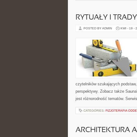
RYTUAŁY I TRADY
POSTED BY ADMIN
KWI - 19 - 
czytelników szukających podstaw, 
perspektywy. Zobacz także SaunaWa
jest różnorodność tematów. Serwis
CATEGORIES:
FIZJOTERAPIA ODD
ARCHITEKTURA 