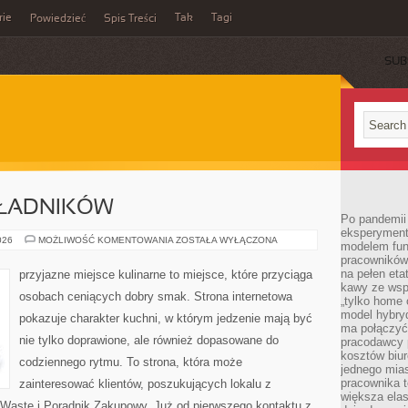
rie
Tak
Tagi
Powiedzieć
Spis Treści
SUB
KŁADNIKÓW
Po pandemii 
eksperyment
DRUGIE
026
MOŻLIWOŚĆ KOMENTOWANIA
ZOSTAŁA WYŁĄCZONA
modelem fun
ŻYCIE
pracowników 
SKŁADNIKÓW
na pełen eta
przyjazne miejsce kulinarne to miejsce, które przyciąga
kawy ze wsp
osobach ceniących dobry smak. Strona internetowa
„tylko home o
model hybryd
pokazuje charakter kuchni, w którym jedzenie mają być
ma połączyć 
nie tylko doprawione, ale również dopasowane do
pracodawcy 
kosztów biu
codziennego rytmu. To strona, która może
jednego mias
pracownika 
zainteresować klientów, poszukujących lokalu z
większa ela
Waste i Poradnik Zakupowy. Już od pierwszego kontaktu z