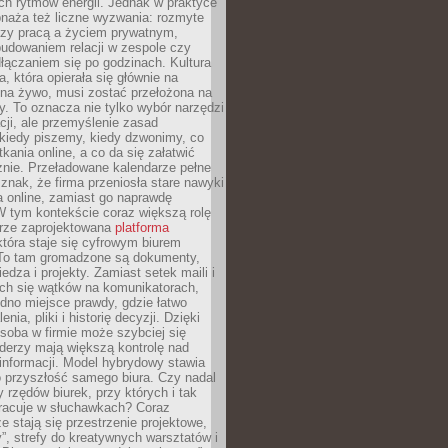
ch rytmów energii. Jednak w praktyce
bnaża też liczne wyzwania: rozmyte
dzy pracą a życiem prywatnym,
budowaniem relacji w zespole czy
łączaniem się po godzinach. Kultura
a, która opierała się głównie na
 na żywo, musi zostać przełożona na
y. To oznacza nie tylko wybór narzędzi
ji, ale przemyślenie zasad
 kiedy piszemy, kiedy dzwonimy, co
ania online, a co da się załatwić
znie. Przeładowane kalendarze pełne
znak, że firma przeniosła stare nawyki
a online, zamiast go naprawdę
W tym kontekście coraz większą rolę
rze zaprojektowana
platforma
tóra staje się cyfrowym biurem
. To tam gromadzone są dokumenty,
edza i projekty. Zamiast setek maili i
ch się wątków na komunikatorach,
dno miejsce prawdy, gdzie łatwo
enia, pliki i historię decyzji. Dzięki
soba w firmie może szybciej się
iderzy mają większą kontrolę nad
informacji. Model hybrydowy stawia
o przyszłość samego biura. Czy nadal
 rzędów biurek, przy których i tak
racuje w słuchawkach? Coraz
ze stają się przestrzenie projektowe,
”, strefy do kreatywnych warsztatów i