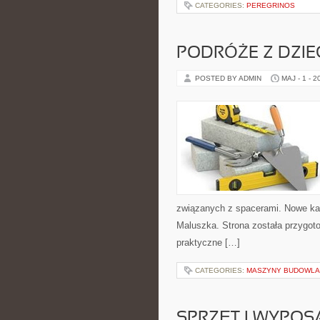
CATEGORIES:
PEREGRINOS
PODRÓŻE Z DZIE
POSTED BY ADMIN
MAJ - 1 - 2
związanych z spacerami. Nowe kat
Maluszka. Strona została przygo
praktyczne […]
CATEGORIES:
MASZYNY BUDOWL
SPRZĘT I WYPOS