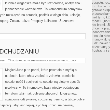
zespołu, rod
kuchnia wegańska może być różnorodna, apetyczna i
możliwości t
jednocześnie wartościowa. To kompendium pomysłów
gotowe eksp
pracownikam
ych rozwiązań na poranek, posiłek w ciągu dnia, kolację,
nad tymi, kt
kąskę. Zobacz także Przepisy kulinarne i Sezonowe
modelu „bo t
nie brzmi: „
chcemy prac
jednocześni
inna dla róż
mianownik je
ludzi nawet 
pozostaną ty
frustracja i
 ODCHUDZANIU
MITY
2026
MOŻLIWOŚĆ KOMENTOWANIA
ZOSTAŁA WYŁĄCZONA
I
FAKTY
O
MagicalJune.pl to portal, które powstało z myślą o
ODCHUDZANIU
osobach, które chcą zadbać o zdrowie, odmienić
codzienność i spojrzeć na codzienną dietę w sposób
praktyczny. To internetowa baza wiedzy poświęcony
tematom takim jak gubienie zbędnych kilogramów,
świadome odżywianie, codzienny trening, a także dobre
iracji, aby jeść lepiej, żyć lżej i czuć się pewniej,