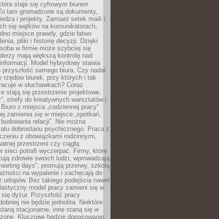
tóra staje się cyfrowym biurem
. To tam gromadzone są dokumenty,
edza i projekty. Zamiast setek maili i
ch się wątków na komunikatorach,
dno miejsce prawdy, gdzie łatwo
enia, pliki i historię decyzji. Dzięki
soba w firmie może szybciej się
iderzy mają większą kontrolę nad
informacji. Model hybrydowy stawia
o przyszłość samego biura. Czy nadal
 rzędów biurek, przy których i tak
racuje w słuchawkach? Coraz
ze stają się przestrzenie projektowe,
”, strefy do kreatywnych warsztatów i
 Biuro z miejsca „codziennej pracy”
ej zamienia się w miejsce „spotkań,
 budowania relacji”. Nie można
atu dobrostanu psychicznego. Praca z
czeniu z obowiązkami rodzinnymi,
atnej przestrzeni czy ciągłą
 sieci potrafi wyczerpać. Firmy, które
ktują zdrowie swoich ludzi, wprowadzają
eeting days”, promują przerwy, szkolą
ażności na wypalenie i zachęcają do
z urlopów. Bez takiego podejścia nawet
elastyczny model pracy zamieni się w
się dyżur. Przyszłość pracy
obniej nie będzie jednolita. Niektóre
taną stacjonarne, inne staną się w
oszone. Kluczowe będzie dopasowanie: