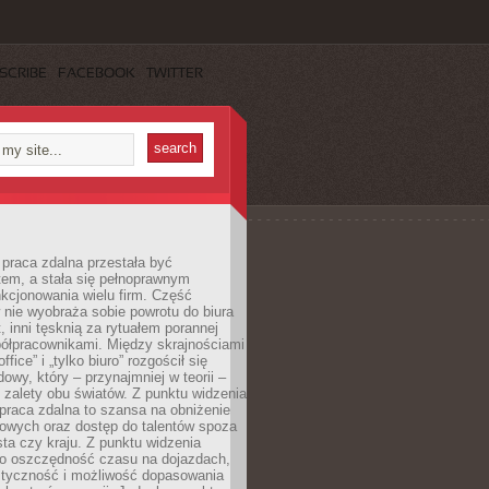
SCRIBE
FACEBOOK
TWITTER
praca zdalna przestała być
em, a stała się pełnoprawnym
kcjonowania wielu firm. Część
nie wyobraża sobie powrotu do biura
t, inni tęsknią za rytuałem porannej
ółpracownikami. Między skrajnościami
ffice” i „tylko biuro” rozgościł się
owy, który – przynajmniej w teorii –
zalety obu światów. Z punktu widzenia
praca zdalna to szansa na obniżenie
rowych oraz dostęp do talentów spoza
ta czy kraju. Z punktu widzenia
to oszczędność czasu na dojazdach,
styczność i możliwość dopasowania