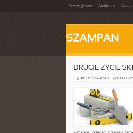
Archiwum
Katego
Strona główna
SZAMPAN
DRUGIE ŻYCIE S
POSTED BY ADMIN
MAJ - 4 - 2
klimatem. Polecam Przepisy Zero-