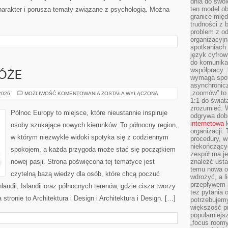
dnia do swoi
ten model o
arakter i porusza tematy związane z psychologią. Można
granice mię
trudności z 
problem z od
organizacyjn
spotkaniach
język cyfrow
do komunikac
współpracy:
ÓŻE
wymaga spotk
asynchronic
„zoomów” to 
RODZINNE
 2026
MOŻLIWOŚĆ KOMENTOWANIA
ZOSTAŁA WYŁĄCZONA
PODRÓŻE
1:1 do świat
zrozumieć. 
Północ Europy to miejsce, które nieustannie inspiruje
odgrywa dob
internetowa
k
osoby szukające nowych kierunków. To północny region,
organizacji
w którym niezwykłe widoki spotyka się z codziennym
procedury, wi
niekończący
spokojem, a każda przygoda może stać się początkiem
zespół ma je
nowej pasji. Strona poświęcona tej tematyce jest
znaleźć ustal
temu nowa o
czytelną bazą wiedzy dla osób, które chcą poczuć
wdrożyć, a l
przepływem 
nlandii, Islandii oraz północnych terenów, gdzie cisza tworzy
też pytania 
stronie to Architektura i Design i Architektura i Design. […]
potrzebujemy
większość p
popularniejs
„focus roomy