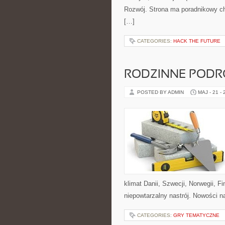
Rozwój. Strona ma poradnikowy ch
[…]
CATEGORIES:
HACK THE FUTURE
RODZINNE PODR
POSTED BY ADMIN
MAJ - 21 -
klimat Danii, Szwecji, Norwegii, Fi
niepowtarzalny nastrój. Nowości na 
CATEGORIES:
GRY TEMATYCZNE