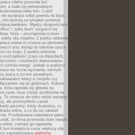
praca zdalna przestała być
em, a stała się pełnoprawnym
kcjonowania wielu firm. Część
nie wyobraża sobie powrotu do biura
t, inni tęsknią za rytuałem porannej
ółpracownikami. Między skrajnościami
ffice” i „tylko biuro” rozgościł się
owy, który – przynajmniej w teorii –
zalety obu światów. Z punktu widzenia
praca zdalna to szansa na obniżenie
rowych oraz dostęp do talentów spoza
ta czy kraju. Z punktu widzenia
to oszczędność czasu na dojazdach,
styczność i możliwość dopasowania
ch rytmów energii. Jednak w praktyce
bnaża też liczne wyzwania: rozmyte
dzy pracą a życiem prywatnym,
budowaniem relacji w zespole czy
łączaniem się po godzinach. Kultura
a, która opierała się głównie na
 na żywo, musi zostać przełożona na
y. To oznacza nie tylko wybór narzędzi
ji, ale przemyślenie zasad
 kiedy piszemy, kiedy dzwonimy, co
ania online, a co da się załatwić
znie. Przeładowane kalendarze pełne
znak, że firma przeniosła stare nawyki
a online, zamiast go naprawdę
W tym kontekście coraz większą rolę
rze zaprojektowana
platforma