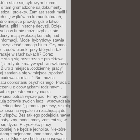
tóra staje się cyfrowym biurem
. To tam gromadzone są dokumenty,
edza i projekty. Zamiast setek maili i
ch się wątków na komunikatorach,
dno miejsce prawdy, gdzie łatwo
enia, pliki i historię decyzji. Dzięki
soba w firmie może szybciej się
iderzy mają większą kontrolę nad
informacji. Model hybrydowy stawia
o przyszłość samego biura. Czy nadal
 rzędów biurek, przy których i tak
racuje w słuchawkach? Coraz
ze stają się przestrzenie projektowe,
”, strefy do kreatywnych warsztatów i
 Biuro z miejsca „codziennej pracy”
ej zamienia się w miejsce „spotkań,
 budowania relacji”. Nie można
atu dobrostanu psychicznego. Praca z
czeniu z obowiązkami rodzinnymi,
atnej przestrzeni czy ciągłą
 sieci potrafi wyczerpać. Firmy, które
ktują zdrowie swoich ludzi, wprowadzają
eeting days”, promują przerwy, szkolą
ażności na wypalenie i zachęcają do
z urlopów. Bez takiego podejścia nawet
elastyczny model pracy zamieni się w
się dyżur. Przyszłość pracy
obniej nie będzie jednolita. Niektóre
taną stacjonarne, inne staną się w
oszone. Kluczowe będzie dopasowanie: