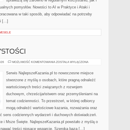
sprawdzą się zarówno w regularnym korzystaniu, jak i
dualnych pomysłów. Nowości to AI w Praktyce i Ataki i
 opracowana w taki sposób, aby odpowiadać na potrzeby
i […]
 WESELE
YSTOŚCI
ŚWIĘTA
026
MOŻLIWOŚĆ KOMENTOWANIA
ZOSTAŁA WYŁĄCZONA
I
UROCZYSTOŚCI
Serwis NajlepszeKazania.pl to nowoczesne miejsce
stworzone z myślą o osobach, które pragną odnaleźć
wartościowych treści związanych z rozwojem
duchowym, chrześcijaństwem oraz przemyśleniami na
temat codzienności. To przestrzeń, w której odbiorcy
mogą odnaleźć wartościowe kazania, rozważania oraz
ieć sens codziennych wydarzeń i duchowych doświadczeń.
te i Msze Święte. NajlepszeKazania.pl powstało z myślą o
znawać treści niosące wsparcie. Szeroka baza […]