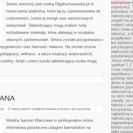
internetowa
k
Serwis tworzony pod marką OlgaKomorowska.pl to
organizacji
nowoczesna platforma, które łączy zainteresowanie do
procedury, wi
niekończący
codzienności, kobiecej energii oraz wartościowych
zespół ma je
znaleźć ustal
wskazówek. Odwiedzający mogą znaleźć tutaj
temu nowa o
rozbudowane materiały, które ułatwiają w rozwijaniu
wdrożyć, a l
przepływem 
własnych zainteresowań. Strona została przygotowana z
też pytania 
oryginalności oraz harmonii i balansu. Na stronie można
potrzebujemy
większość p
ielęgnacji, wellness, a także inspiracji wnętrzarskich.
popularniejs
„focus roomy
czytelny, dzięki czemu każda odwiedzająca osoba mogą
spotkań 1:1.
coraz części
współpracy i
pominąć tem
domu w połą
brakiem pryw
obecnością w
na serio tra
MANA
zasady „no m
liderów z uw
PORADNIK
korzystania 
026
MOŻLIWOŚĆ KOMENTOWANIA
ZOSTAŁA WYŁĄCZONA
BARMANA
najbardziej 
niekończący 
Mobilny barman Warszawa to profesjonalna strona
najprawdopod
branże pozos
internetowa poświęcona usługom barmańskim na
pełni rozpr