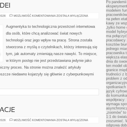
Po pandemii 
DEI
eksperyment
modelem fun
pracowników 
LABORATORIUM
 2026
MOŻLIWOŚĆ KOMENTOWANIA
ZOSTAŁA WYŁĄCZONA
na pełen eta
IDEI
kawy ze wsp
Augmentyka to technologiczna przestrzeń internetowa
„tylko home o
model hybryd
dla osób, które chcą analizować świat nowych
ma połączyć 
technologii oraz jego wpływ na pracę. Strona została
pracodawcy 
kosztów biu
stworzona z myślą o czytelnikach, którzy interesują się
jednego mias
pracownika 
tym, jak automaty zmieniają nasze nawyki. To miejsce,
większa ela
w którym postęp nie jest przedstawiana jedynie jako
dnia do swoi
ten model o
miczny proces. Na stronie można znaleźć artykuły
granice mię
eszcze niedawno kojarzyły się głównie z cyberpunkowymi
trudności z 
problem z od
organizacyjn
spotkaniach
język cyfrow
do komunikac
współpracy:
wymaga spotk
asynchronic
RACJE
„zoomów” to 
1:1 do świat
HISTORIE
 2026
MOŻLIWOŚĆ KOMENTOWANIA
ZOSTAŁA WYŁĄCZONA
zrozumieć. 
I
odgrywa dob
INSPIRACJE