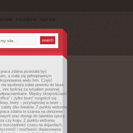
SCRIBE
FACEBOOK
TWITTER
praca zdalna przestała być
em, a stała się pełnoprawnym
kcjonowania wielu firm. Część
nie wyobraża sobie powrotu do biura
t, inni tęsknią za rytuałem porannej
ółpracownikami. Między skrajnościami
ffice” i „tylko biuro” rozgościł się
owy, który – przynajmniej w teorii –
zalety obu światów. Z punktu widzenia
praca zdalna to szansa na obniżenie
rowych oraz dostęp do talentów spoza
ta czy kraju. Z punktu widzenia
to oszczędność czasu na dojazdach,
styczność i możliwość dopasowania