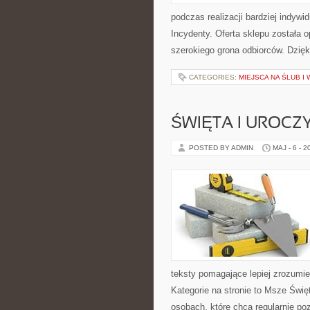
podczas realizacji bardziej indywi
Incydenty. Oferta sklepu została
szerokiego grona odbiorców. Dzięk
CATEGORIES:
MIEJSCA NA ŚLUB I
ŚWIĘTA I UROCZ
POSTED BY ADMIN
MAJ - 6 - 2
teksty pomagające lepiej zrozum
Kategorie na stronie to Msze Świę
osobach, które chcą regularnie po