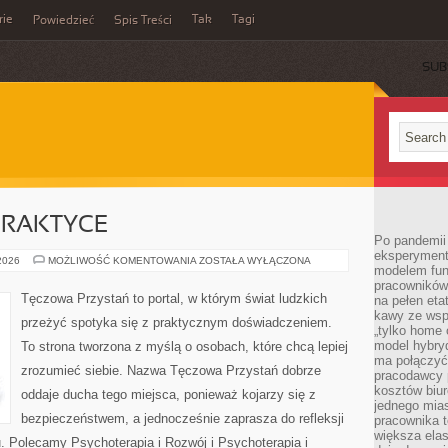
rie
Tak
Tagi
Powiedzieć
Spis Treści
SUB
PRAKTYCE
Po pandemii 
eksperyment
PSYCHIATRIA
 2026
MOŻLIWOŚĆ KOMENTOWANIA
ZOSTAŁA WYŁĄCZONA
modelem fun
W
PRAKTYCE
pracowników 
Tęczowa Przystań to portal, w którym świat ludzkich
na pełen eta
kawy ze wsp
przeżyć spotyka się z praktycznym doświadczeniem.
„tylko home o
model hybryd
To strona tworzona z myślą o osobach, które chcą lepiej
ma połączyć 
zrozumieć siebie. Nazwa Tęczowa Przystań dobrze
pracodawcy 
kosztów biu
oddaje ducha tego miejsca, ponieważ kojarzy się z
jednego mias
bezpieczeństwem, a jednocześnie zaprasza do refleksji
pracownika 
większa ela
u. Polecamy Psychoterapia i Rozwój i Psychoterapia i