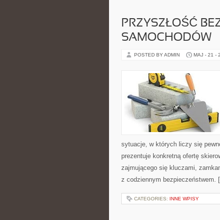
PRZYSZŁOŚĆ BE
SAMOCHODÓW
POSTED BY ADMIN
MAJ - 21 -
sytuacje, w których liczy się pew
prezentuje konkretną ofertę skie
zajmującego się kluczami, zamka
z codziennym bezpieczeństwem. 
CATEGORIES:
INNE WPISY