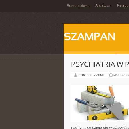
Archiwum
Katego
Strona główna
SZAMPAN
PSYCHIATRIA W 
POSTED BY ADMIN
MAJ - 23 -
nad tym, co dzieje się w człowiek