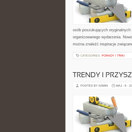
osób poszukujących oryginalnych 
organizowanego wydarzenia. Nowośc
można znaleźć inspiracje związan
CATEGORIES:
PORADY I TRIKI
TRENDY I PRZYS
POSTED BY ADMIN
MAJ - 8 - 2