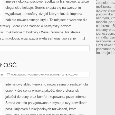
imprezy okolicznościowe, spotkania biznesowe, a także
zespołu, rod
możliwości t
eleganckie kolacje. Serwis skupia się na tworzeniu
gotowe eksp
wyjątkowej atmosfery, dzięki którym każda impreza
pracownikam
nad tymi, kt
nabiera nowoczesnego stylu. To miejsce stworzone dla
modelu „bo t
nie brzmi: „
atrakcji, które chcą zadbać o najwyższy poziom
chcemy prac
i to Alkohole z Podróży i Wina i Winnice. Na stronie
jednocześni
inna dla róż
e z mixologią, organizacją wydarzeń oraz tworzeniem […]
mianownik je
ludzi nawet 
pozostaną ty
frustracja i
ZŁOŚĆ
TRENDY
026
MOŻLIWOŚĆ KOMENTOWANIA
ZOSTAŁA WYŁĄCZONA
I
PRZYSZŁOŚĆ
internetowy sklep Feniks to nowoczesna przestrzeń dla
osób, które cenią wysoką jakość, dobry stosunek
jakości do ceny oraz komfort kupowania przez internet.
Strona została przygotowana z myślą o użytkownikach
poszukujących funkcjonalnych rozwiązań, które