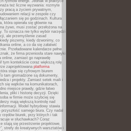
ch rytmów energii. Jednak w praktyce
bnaża też liczne wyzwania: rozmyte
dzy pracą a życiem prywatnym,
budowaniem relacji w zespole czy
łączaniem się po godzinach. Kultura
a, która opierała się głównie na
 na żywo, musi zostać przełożona na
y. To oznacza nie tylko wybór narzędzi
ji, ale przemyślenie zasad
 kiedy piszemy, kiedy dzwonimy, co
ania online, a co da się załatwić
znie. Przeładowane kalendarze pełne
znak, że firma przeniosła stare nawyki
a online, zamiast go naprawdę
W tym kontekście coraz większą rolę
rze zaprojektowana
platforma
tóra staje się cyfrowym biurem
. To tam gromadzone są dokumenty,
edza i projekty. Zamiast setek maili i
ch się wątków na komunikatorach,
dno miejsce prawdy, gdzie łatwo
enia, pliki i historię decyzji. Dzięki
soba w firmie może szybciej się
iderzy mają większą kontrolę nad
informacji. Model hybrydowy stawia
o przyszłość samego biura. Czy nadal
 rzędów biurek, przy których i tak
racuje w słuchawkach? Coraz
ze stają się przestrzenie projektowe,
”, strefy do kreatywnych warsztatów i