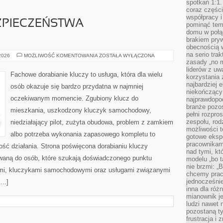
spotkań 1:1.
coraz części
współpracy i
ZPIECZEŃSTWA
pominąć tem
domu w połą
brakiem pryw
obecnością w
na serio tra
PRZYSZŁOŚĆ
 2026
MOŻLIWOŚĆ KOMENTOWANIA
ZOSTAŁA WYŁĄCZONA
BEZPIECZEŃSTWA
zasady „no m
SAMOCHODÓW
liderów z uw
Fachowe dorabianie kluczy to usługa, która dla wielu
korzystania 
najbardziej 
osób okazuje się bardzo przydatna w najmniej
niekończący 
oczekiwanym momencie. Zgubiony klucz do
najprawdopod
branże pozos
mieszkania, uszkodzony kluczyk samochodowy,
pełni rozpr
zespołu, rod
niedziałający pilot, zużyta obudowa, problem z zamkiem
możliwości t
albo potrzeba wykonania zapasowego kompletu to
gotowe eksp
pracownikam
ność działania. Strona poświęcona dorabianiu kluczy
nad tymi, kt
rowaną do osób, które szukają doświadczonego punktu
modelu „bo t
nie brzmi: „
mi, kluczykami samochodowymi oraz usługami związanymi
chcemy prac
jednocześni
[…]
inna dla róż
mianownik je
ludzi nawet 
pozostaną ty
frustracja i