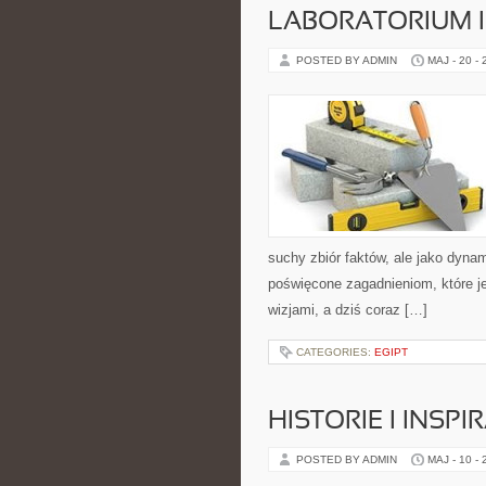
LABORATORIUM I
POSTED BY ADMIN
MAJ - 20 -
suchy zbiór faktów, ale jako dyna
poświęcone zagadnieniom, które j
wizjami, a dziś coraz […]
CATEGORIES:
EGIPT
HISTORIE I INSPI
POSTED BY ADMIN
MAJ - 10 -