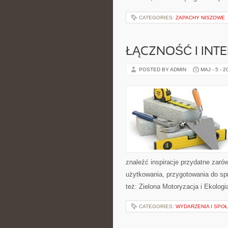
CATEGORIES:
ZAPACHY NISZOWE
ŁĄCZNOŚĆ I INTE
POSTED BY ADMIN
MAJ - 5 - 2
znaleźć inspiracje przydatne zaró
użytkowania, przygotowania do sp
też: Zielona Motoryzacja i Ekologi
CATEGORIES:
WYDARZENIA I SPO