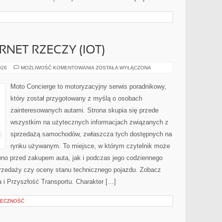
RNET RZECZY (IOT)
ŁĄCZNOŚĆ
026
MOŻLIWOŚĆ KOMENTOWANIA
ZOSTAŁA WYŁĄCZONA
I
INTERNET
RZECZY
Moto Concierge to motoryzacyjny serwis poradnikowy,
(IOT)
który został przygotowany z myślą o osobach
zainteresowanych autami. Strona skupia się przede
wszystkim na użytecznych informacjach związanych z
sprzedażą samochodów, zwłaszcza tych dostępnych na
rynku używanym. To miejsce, w którym czytelnik może
wno przed zakupem auta, jak i podczas jego codziennego
rzedaży czy oceny stanu technicznego pojazdu. Zobacz
a i Przyszłość Transportu. Charakter […]
ŁECZNOŚĆ