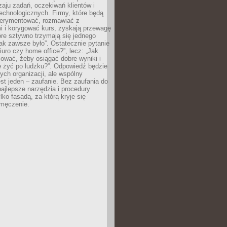
zaju zadań, oczekiwań klientów i
echnologicznych. Firmy, które będą
erymentować, rozmawiać z
i i korygować kurs, zyskają przewagę
óre sztywno trzymają się jednego
ak zawsze było”. Ostatecznie pytanie
Biuro czy home office?”, lecz: „Jak
ować, żeby osiągać dobre wyniki i
e żyć po ludzku?”. Odpowiedź będzie
nych organizacji, ale wspólny
st jeden – zaufanie. Bez zaufania do
najlepsze narzędzia i procedury
lko fasadą, za którą kryje się
 zmęczenie.