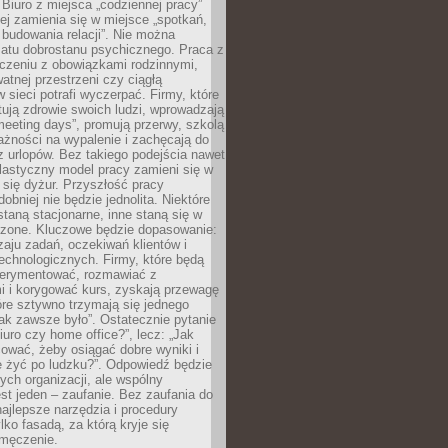
 Biuro z miejsca „codziennej pracy”
ej zamienia się w miejsce „spotkań,
 budowania relacji”. Nie można
atu dobrostanu psychicznego. Praca z
czeniu z obowiązkami rodzinnymi,
atnej przestrzeni czy ciągłą
 sieci potrafi wyczerpać. Firmy, które
ktują zdrowie swoich ludzi, wprowadzają
eeting days”, promują przerwy, szkolą
ażności na wypalenie i zachęcają do
z urlopów. Bez takiego podejścia nawet
elastyczny model pracy zamieni się w
się dyżur. Przyszłość pracy
obniej nie będzie jednolita. Niektóre
taną stacjonarne, inne staną się w
oszone. Kluczowe będzie dopasowanie:
zaju zadań, oczekiwań klientów i
echnologicznych. Firmy, które będą
erymentować, rozmawiać z
i i korygować kurs, zyskają przewagę
óre sztywno trzymają się jednego
ak zawsze było”. Ostatecznie pytanie
Biuro czy home office?”, lecz: „Jak
ować, żeby osiągać dobre wyniki i
e żyć po ludzku?”. Odpowiedź będzie
nych organizacji, ale wspólny
st jeden – zaufanie. Bez zaufania do
najlepsze narzędzia i procedury
lko fasadą, za którą kryje się
 zmęczenie.