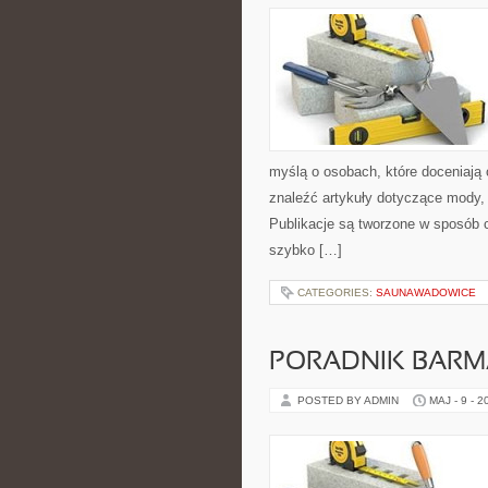
myślą o osobach, które doceniają 
znaleźć artykuły dotyczące mody, p
Publikacje są tworzone w sposób 
szybko […]
CATEGORIES:
SAUNAWADOWICE
PORADNIK BAR
POSTED BY ADMIN
MAJ - 9 - 2