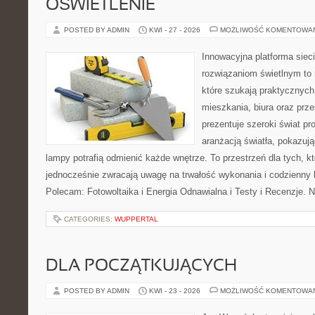
OŚWIETLENIE
POSTED BY ADMIN
KWI - 27 - 2026
MOŻLIWOŚĆ KOMENTOWA
Innowacyjna platforma sie
rozwiązaniom świetlnym to 
które szukają praktycznych 
mieszkania, biura oraz prz
prezentuje szeroki świat p
aranżacją światła, pokazuj
lampy potrafią odmienić każde wnętrze. To przestrzeń dla tych, kt
jednocześnie zwracają uwagę na trwałość wykonania i codzienny 
Polecam: Fotowoltaika i Energia Odnawialna i Testy i Recenzje. 
CATEGORIES:
WUPPERTAL
DLA POCZĄTKUJĄCYCH
POSTED BY ADMIN
KWI - 23 - 2026
MOŻLIWOŚĆ KOMENTOWA