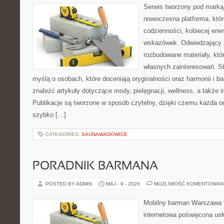
Serwis tworzony pod marką
nowoczesna platforma, któr
codzienności, kobiecej ener
wskazówek. Odwiedzający m
rozbudowane materiały, któr
własnych zainteresowań. St
myślą o osobach, które doceniają oryginalności oraz harmonii i b
znaleźć artykuły dotyczące mody, pielęgnacji, wellness, a także in
Publikacje są tworzone w sposób czytelny, dzięki czemu każda 
szybko […]
CATEGORIES:
SAUNAWADOWICE
PORADNIK BARMANA
POSTED BY ADMIN
MAJ - 9 - 2026
MOŻLIWOŚĆ KOMENTOWAN
Mobilny barman Warszawa t
internetowa poświęcona u