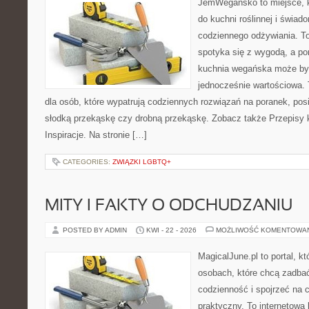
JemWegańsko to miejsce, kt
do kuchni roślinnej i świad
codziennego odżywiania. To 
spotyka się z wygodą, a po
kuchnia wegańska może być
jednocześnie wartościowa
dla osób, które wypatrują codziennych rozwiązań na poranek, posił
słodką przekąskę czy drobną przekąskę. Zobacz także Przepisy 
Inspiracje. Na stronie […]
CATEGORIES:
ZWIĄZKI LGBTQ+
MITY I FAKTY O ODCHUDZANIU
POSTED BY ADMIN
KWI - 22 - 2026
MOŻLIWOŚĆ KOMENTOWA
MagicalJune.pl to portal, k
osobach, które chcą zadbać
codzienność i spojrzeć na 
praktyczny. To internetowa