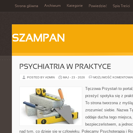
Archiwum
Kategorie
Strona główna
Powiedzieć
Spis Treści
SZAMPAN
PSYCHIATRIA W PRAKTYCE
POSTED BY ADMIN
MAJ - 23 - 2026
MOŻLIWOŚĆ KOMENTOWA
Tęczowa Przystań to portal
przeżyć spotyka się z pra
To strona tworzona z myślą 
zrozumieć siebie. Nazwa T
oddaje ducha tego miejsca,
bezpieczeństwem, a jednocz
nad tym, co dzieje się w człowieku. Polecamy Psychoterapia i Ro