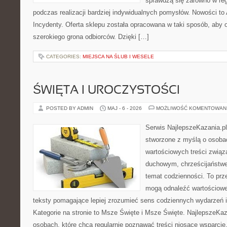
sprawdzą się zarówno w reg
podczas realizacji bardziej indywidualnych pomysłów. Nowości to A
Incydenty. Oferta sklepu została opracowana w taki sposób, aby
szerokiego grona odbiorców. Dzięki […]
CATEGORIES:
MIEJSCA NA ŚLUB I WESELE
ŚWIĘTA I UROCZYSTOŚCI
POSTED BY ADMIN
MAJ - 6 - 2026
MOŻLIWOŚĆ KOMENTOWAN
Serwis NajlepszeKazania.p
stworzone z myślą o osobac
wartościowych treści zwią
duchowym, chrześcijaństw
temat codzienności. To prze
mogą odnaleźć wartościowe
teksty pomagające lepiej zrozumieć sens codziennych wydarzeń
Kategorie na stronie to Msze Święte i Msze Święte. NajlepszeKaz
osobach, które chcą regularnie poznawać treści niosące wsparci