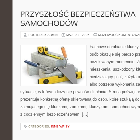
PRZYSZŁOŚĆ BEZPIECZEŃSTWA
SAMOCHODÓW
POSTED BY ADMIN
MAJ - 21 - 2026
MOŻLIWOŚĆ KOMENTOWA
Fachowe dorabianie kluczy t
osób okazuje się bardzo pr
oczekiwanym momencie. Zg
mieszkania, uszkodzony k
niedziałający pilot, zużyt
albo potrzeba wykonania z
sytuacje, w których liczy się pewność działania. Strona poświęco
prezentuje konkretną ofertę skierowaną do osób, które szukają 
zajmującego się kluczami, zamkami, kluczykami samochodowymi
z codziennym bezpieczeństwem. […]
CATEGORIES:
INNE WPISY