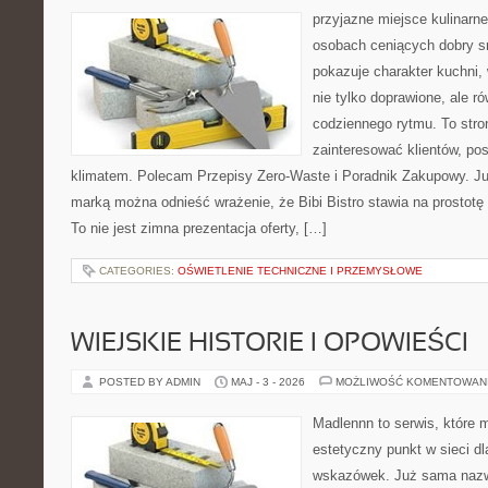
przyjazne miejsce kulinarne
osobach ceniących dobry s
pokazuje charakter kuchni,
nie tylko doprawione, ale 
codziennego rytmu. To stro
zainteresować klientów, po
klimatem. Polecam Przepisy Zero-Waste i Poradnik Zakupowy. Ju
marką można odnieść wrażenie, że Bibi Bistro stawia na prostotę
To nie jest zimna prezentacja oferty, […]
CATEGORIES:
OŚWIETLENIE TECHNICZNE I PRZEMYSŁOWE
WIEJSKIE HISTORIE I OPOWIEŚCI
POSTED BY ADMIN
MAJ - 3 - 2026
MOŻLIWOŚĆ KOMENTOWAN
Madlennn to serwis, które 
estetyczny punkt w sieci d
wskazówek. Już sama nazwa