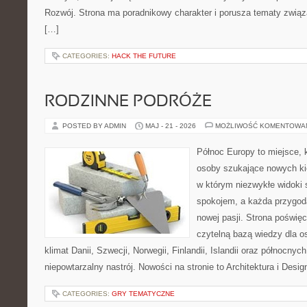
Rozwój. Strona ma poradnikowy charakter i porusza tematy zwią
[…]
CATEGORIES:
HACK THE FUTURE
RODZINNE PODRÓŻE
POSTED BY ADMIN
MAJ - 21 - 2026
MOŻLIWOŚĆ KOMENTOWA
Północ Europy to miejsce, k
osoby szukające nowych kie
w którym niezwykłe widoki
spokojem, a każda przygod
nowej pasji. Strona poświęc
czytelną bazą wiedzy dla o
klimat Danii, Szwecji, Norwegii, Finlandii, Islandii oraz północnyc
niepowtarzalny nastrój. Nowości na stronie to Architektura i Design
CATEGORIES:
GRY TEMATYCZNE