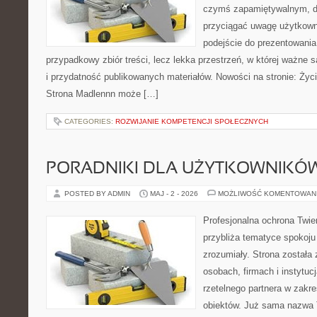
czymś zapamiętywalnym, d
przyciągać uwagę użytkowni
podejście do prezentowania 
przypadkowy zbiór treści, lecz lekka przestrzeń, w której ważne s
i przydatność publikowanych materiałów. Nowości na stronie: Życie
Strona Madlennn może […]
CATEGORIES:
ROZWIJANIE KOMPETENCJI SPOŁECZNYCH
PORADNIKI DLA UŻYTKOWNIKÓ
POSTED BY ADMIN
MAJ - 2 - 2026
MOŻLIWOŚĆ KOMENTOWAN
Profesjonalna ochrona Twier
przybliża tematyce spokoju
zrozumiały. Strona została
osobach, firmach i instytuc
rzetelnego partnera w zakr
obiektów. Już sama nazwa 