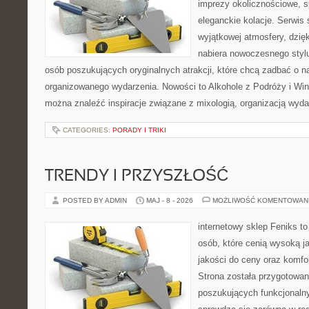
imprezy okolicznościowe, s
eleganckie kolacje. Serwis 
wyjątkowej atmosfery, dzię
nabiera nowoczesnego stylu
osób poszukujących oryginalnych atrakcji, które chcą zadbać o 
organizowanego wydarzenia. Nowości to Alkohole z Podróży i Wina
można znaleźć inspiracje związane z mixologią, organizacją wyd
CATEGORIES:
PORADY I TRIKI
TRENDY I PRZYSZŁOŚĆ
POSTED BY ADMIN
MAJ - 8 - 2026
MOŻLIWOŚĆ KOMENTOWAN
internetowy sklep Feniks t
osób, które cenią wysoką j
jakości do ceny oraz komfor
Strona została przygotowa
poszukujących funkcjonalny