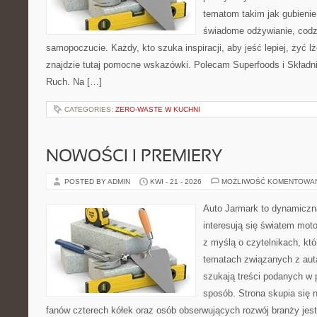
tematom takim jak gubieni
świadome odżywianie, codzi
samopoczucie. Każdy, kto szuka inspiracji, aby jeść lepiej, żyć lże
znajdzie tutaj pomocne wskazówki. Polecam Superfoods i Składni
Ruch. Na […]
CATEGORIES:
ZERO-WASTE W KUCHNI
NOWOŚCI I PREMIERY
POSTED BY ADMIN
KWI - 21 - 2026
MOŻLIWOŚĆ KOMENTOWA
Auto Jarmark to dynamiczna
interesują się światem moto
z myślą o czytelnikach, kt
tematach związanych z aut
szukają treści podanych w 
sposób. Strona skupia się 
fanów czterech kółek oraz osób obserwujących rozwój branży jes