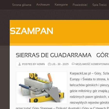
Archiwum
Kategorie
Strona główna
Powiedzieć
Spis Treści
SZAMPAN
SIERRAS DE GUADARRAMA – GÓRY
POSTED BY ADMIN
LIS - 30 - 2025
MOŻLIWOŚĆ KOMENTOWAN
KarpackiLas.pl – Góry, Szl
Europy i Świata to strona, 
łańcuchów górskich i piesz
gdzie miłośnicy gór znajdą
rodzimych pasm górskich, 
niezwykłych rejonów górski
przeczytać Góry Stanowe – Dzikość Australii i Góry w Czterech 