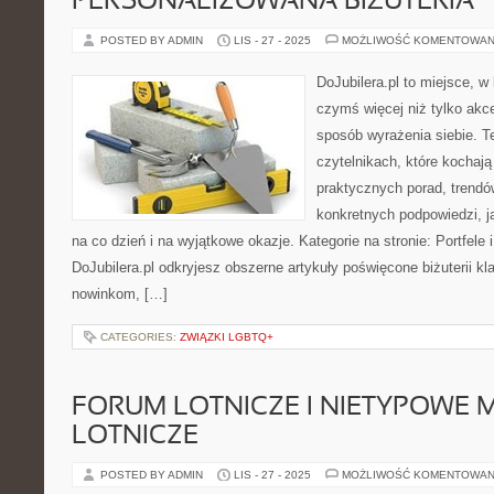
PERSONALIZOWANA BIŻUTERIA
POSTED BY ADMIN
LIS - 27 - 2025
MOŻLIWOŚĆ KOMENTOWAN
DoJubilera.pl to miejsce, w 
czymś więcej niż tylko akc
sposób wyrażenia siebie. Te
czytelnikach, które kochają 
praktycznych porad, trend
konkretnych podpowiedzi, j
na co dzień i na wyjątkowe okazje. Kategorie na stronie: Portfele i 
DoJubilera.pl odkryjesz obszerne artykuły poświęcone biżuterii 
nowinkom, […]
CATEGORIES:
ZWIĄZKI LGBTQ+
FORUM LOTNICZE I NIETYPOWE
LOTNICZE
POSTED BY ADMIN
LIS - 27 - 2025
MOŻLIWOŚĆ KOMENTOWAN