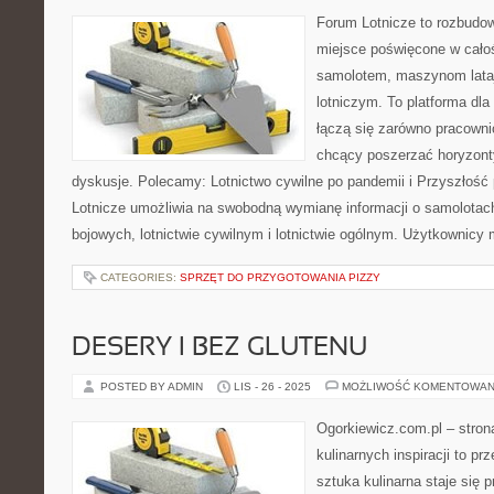
Forum Lotnicze to rozbudo
miejsce poświęcone w całoś
samolotem, maszynom lata
lotniczym. To platforma dla
łączą się zarówno pracownic
chcący poszerzać horyzonty
dyskusje. Polecamy: Lotnictwo cywilne po pandemii i Przyszłość
Lotnicze umożliwia na swobodną wymianę informacji o samolota
bojowych, lotnictwie cywilnym i lotnictwie ogólnym. Użytkownicy
CATEGORIES:
SPRZĘT DO PRZYGOTOWANIA PIZZY
DESERY I BEZ GLUTENU
POSTED BY ADMIN
LIS - 26 - 2025
MOŻLIWOŚĆ KOMENTOWAN
Ogorkiewicz.com.pl – stron
kulinarnych inspiracji to pr
sztuka kulinarna staje się 