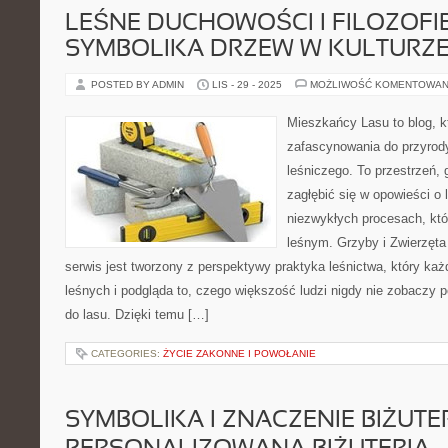
LEŚNE DUCHOWOŚCI I FILOZOFIE
SYMBOLIKA DRZEW W KULTURZ
POSTED BY ADMIN
LIS - 29 - 2025
MOŻLIWOŚĆ KOMENTOWAN
Mieszkańcy Lasu to blog, k
zafascynowania do przyrody
leśniczego. To przestrzeń, 
zagłębić się w opowieści o l
niezwykłych procesach, kt
leśnym. Grzyby i Zwierzęta
serwis jest tworzony z perspektywy praktyka leśnictwa, który ka
leśnych i podgląda to, czego większość ludzi nigdy nie zobaczy 
do lasu. Dzięki temu […]
CATEGORIES:
ŻYCIE ZAKONNE I POWOŁANIE
SYMBOLIKA I ZNACZENIE BIŻUTERI