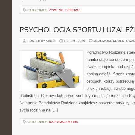
CATEGORIES:
ŻYWIENIE I ZDROWIE
PSYCHOLOGIA SPORTU I UZALEŻ
POSTED BY ADMIN
LIS - 29 - 2025
MOŻLIWOŚĆ KOMENTOWAN
Poradnictwo Rodzinne stano
familia staje się sercem p
związek i opieka nad dziećm
spójną całość. Strona zost
osobach, którzy potrzebuj
bliskich relacji, świadomeg
osobistego. Ciekawe kategorie: Konflikty i mediacje rodzinne i Ps
Na stronie Poradnictwo Rodzinne znajdziesz obszerne artykuły, któ
życie rodzinne na […]
CATEGORIES:
KARCZMAJANDURA