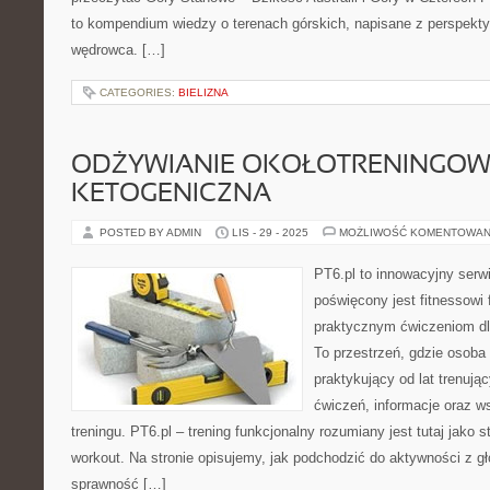
to kompendium wiedzy o terenach górskich, napisane z perspekt
wędrowca. […]
CATEGORIES:
BIELIZNA
ODŻYWIANIE OKOŁOTRENINGOWE
KETOGENICZNA
POSTED BY ADMIN
LIS - 29 - 2025
MOŻLIWOŚĆ KOMENTOWAN
PT6.pl to innowacyjny serwi
poświęcony jest fitnessowi
praktycznym ćwiczeniom dl
To przestrzeń, gdzie osoba 
praktykujący od lat trenuj
ćwiczeń, informacje oraz w
treningu. PT6.pl – trening funkcjonalny rozumiany jest tutaj jako s
workout. Na stronie opisujemy, jak podchodzić do aktywności z 
sprawność […]