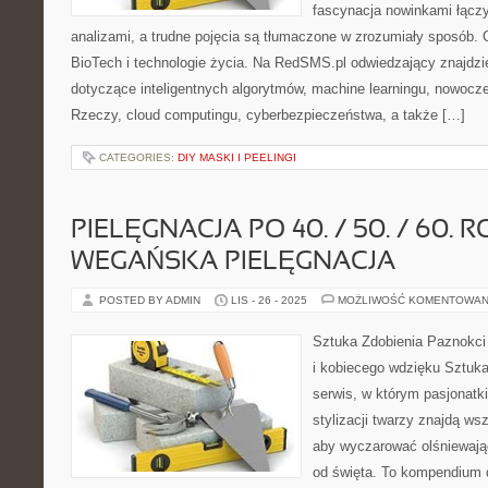
fascynacja nowinkami łącz
analizami, a trudne pojęcia są tłumaczone w zrozumiały sposób. 
BioTech i technologie życia. Na RedSMS.pl odwiedzający znajdzi
dotyczące inteligentnych algorytmów, machine learningu, nowocze
Rzeczy, cloud computingu, cyberbezpieczeństwa, a także […]
CATEGORIES:
DIY MASKI I PEELINGI
PIELĘGNACJA PO 40. / 50. / 60. R
WEGAŃSKA PIELĘGNACJA
POSTED BY ADMIN
LIS - 26 - 2025
MOŻLIWOŚĆ KOMENTOWAN
Sztuka Zdobienia Paznokci 
i kobiecego wdzięku Sztuka
serwis, w którym pasjonatki
stylizacji twarzy znajdą ws
aby wyczarować olśniewając
od święta. To kompendium d