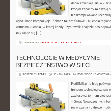
dania zmieniają się w kulin
którym zapachy mieszają si
nieskomplikowane receptur
wyszukane kompozycje. Zobacz także: Surówki i Kuchnia regiona
wirtualna kuchnia, w której każdy użytkownik znajdzie coś odpow
czy ucisz się […]
CATEGORIES:
DEGUSTACJE I TESTY ALKOHOLI
TECHNOLOGIE W MEDYCYNIE I
BEZPIECZEŃSTWO W SIECI
POSTED BY ADMIN
LIS - 26 - 2025
MOŻLIWOŚĆ KOMENTOWAN
RedSMS.pl to blog poświę
trendom technologicznym o
zastosowaniom umiejętnośc
– Świat Nowoczesnych Tech
rozwiązania i cyfrowe mody