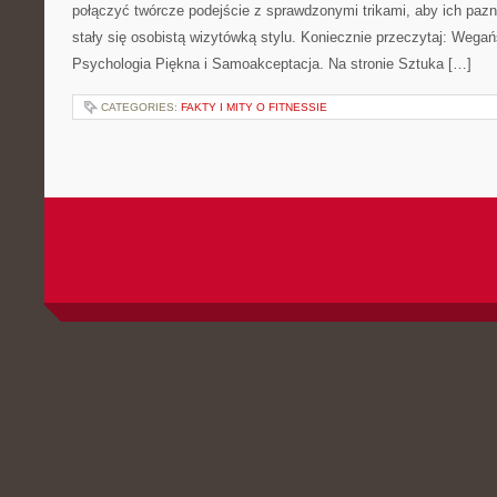
połączyć twórcze podejście z sprawdzonymi trikami, aby ich pazn
stały się osobistą wizytówką stylu. Koniecznie przeczytaj: Wega
Psychologia Piękna i Samoakceptacja. Na stronie Sztuka […]
CATEGORIES:
FAKTY I MITY O FITNESSIE