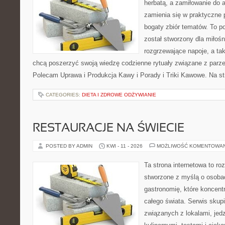
herbatą, a zamiłowanie do
zamienia się w praktyczne p
bogaty zbiór tematów. To po
został stworzony dla miłoś
rozgrzewające napoje, a tak
chcą poszerzyć swoją wiedzę codzienne rytuały związane z parz
Polecam Uprawa i Produkcja Kawy i Porady i Triki Kawowe. Na st
CATEGORIES:
DIETA I ZDROWE ODŻYWIANIE
RESTAURACJE NA ŚWIECIE
POSTED BY ADMIN
KWI - 11 - 2026
MOŻLIWOŚĆ KOMENTOWA
Ta strona internetowa to r
stworzone z myślą o osoba
gastronomię, które koncentr
całego świata. Serwis skup
związanych z lokalami, jed