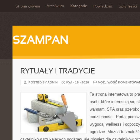
Archiwum
Kategorie
Strona główna
Powiedzieć
Spis Treści
SZAMPAN
RYTUAŁY I TRADYCJE
POSTED BY ADMIN
KWI - 19 - 2026
MOŻLIWOŚĆ KOMENTOWA
Ta strona internetowa to pra
osób, które interesują się s
wannami SPA oraz szeroko
codzienności. Portal porus
wygodą, wellness i odpocz
ogrodzie. Można tu znaleźć 
czytelników szukających podstaw, ale również dla czytelników o