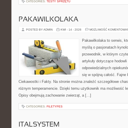
CATEGORIES:
TESTY SPRZĘTU
PAKAWILKOLAKA
POSTED BY ADMIN
KWI - 14 - 2026
MOŻLIWOŚĆ KOMENTOWA
Pakawilkolaka to serwis, kt
myślą o pasjonatach kynolo
przewodnik, w którym czyte
artykuły dotyczące hodowli
odpowiedzialnych opiekunów
się w spójną całość. Fajne 
Ciekawostki i Fakty. Na stronie można znaleźć szczegółowe chara
różnym temperamencie. Dzięki temu użytkownik ma możliwość lep
Opisy obejmują zachowanie zwierząt, a […]
CATEGORIES:
FILETYPES
ITALSYSTEM