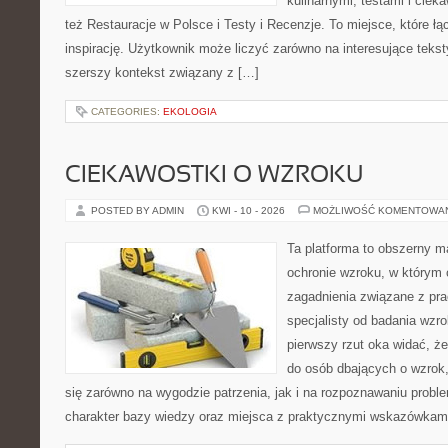
kulinarnymi, testami i cie
też Restauracje w Polsce i Testy i Recenzje. To miejsce, które ł
inspirację. Użytkownik może liczyć zarówno na interesujące teksty
szerszy kontekst związany z […]
CATEGORIES:
EKOLOGIA
CIEKAWOSTKI O WZROKU
POSTED BY ADMIN
KWI - 10 - 2026
MOŻLIWOŚĆ KOMENTOWA
Ta platforma to obszerny 
ochronie wzroku, w którym 
zagadnienia związane z prac
specjalisty od badania wzr
pierwszy rzut oka widać, że
do osób dbających o wzrok,
się zarówno na wygodzie patrzenia, jak i na rozpoznawaniu probl
charakter bazy wiedzy oraz miejsca z praktycznymi wskazówkami,