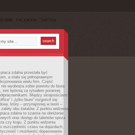
SCRIBE
FACEBOOK
TWITTER
praca zdalna przestała być
em, a stała się pełnoprawnym
kcjonowania wielu firm. Część
nie wyobraża sobie powrotu do biura
t, inni tęsknią za rytuałem porannej
ółpracownikami. Między skrajnościami
ffice” i „tylko biuro” rozgościł się
owy, który – przynajmniej w teorii –
zalety obu światów. Z punktu widzenia
praca zdalna to szansa na obniżenie
rowych oraz dostęp do talentów spoza
ta czy kraju. Z punktu widzenia
to oszczędność czasu na dojazdach,
styczność i możliwość dopasowania