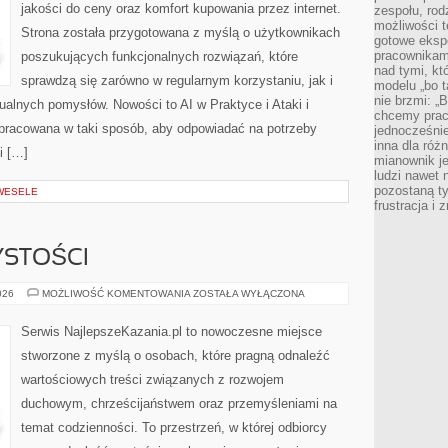
jakości do ceny oraz komfort kupowania przez internet.
zespołu, rod
możliwości t
Strona została przygotowana z myślą o użytkownikach
gotowe eksp
pracownikam
poszukujących funkcjonalnych rozwiązań, które
nad tymi, kt
sprawdzą się zarówno w regularnym korzystaniu, jak i
modelu „bo t
nie brzmi: „
dualnych pomysłów. Nowości to AI w Praktyce i Ataki i
chcemy prac
 opracowana w taki sposób, aby odpowiadać na potrzeby
jednocześni
inna dla róż
i […]
mianownik je
ludzi nawet 
pozostaną ty
 WESELE
frustracja i
YSTOŚCI
ŚWIĘTA
026
MOŻLIWOŚĆ KOMENTOWANIA
ZOSTAŁA WYŁĄCZONA
I
UROCZYSTOŚCI
Serwis NajlepszeKazania.pl to nowoczesne miejsce
stworzone z myślą o osobach, które pragną odnaleźć
wartościowych treści związanych z rozwojem
duchowym, chrześcijaństwem oraz przemyśleniami na
temat codzienności. To przestrzeń, w której odbiorcy