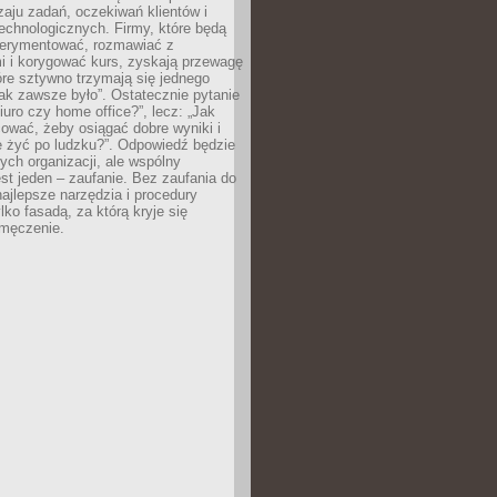
zaju zadań, oczekiwań klientów i
echnologicznych. Firmy, które będą
erymentować, rozmawiać z
i i korygować kurs, zyskają przewagę
óre sztywno trzymają się jednego
ak zawsze było”. Ostatecznie pytanie
Biuro czy home office?”, lecz: „Jak
ować, żeby osiągać dobre wyniki i
e żyć po ludzku?”. Odpowiedź będzie
nych organizacji, ale wspólny
st jeden – zaufanie. Bez zaufania do
najlepsze narzędzia i procedury
lko fasadą, za którą kryje się
 zmęczenie.