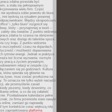
praca zdalna przestała być
em, a stała się pełnoprawnym
kcjonowania wielu firm. Część
nie wyobraża sobie powrotu do biura
t, inni tęsknią za rytuałem porannej
ółpracownikami. Między skrajnościami
ffice” i „tylko biuro” rozgościł się
owy, który – przynajmniej w teorii –
zalety obu światów. Z punktu widzenia
praca zdalna to szansa na obniżenie
rowych oraz dostęp do talentów spoza
ta czy kraju. Z punktu widzenia
to oszczędność czasu na dojazdach,
styczność i możliwość dopasowania
ch rytmów energii. Jednak w praktyce
bnaża też liczne wyzwania: rozmyte
dzy pracą a życiem prywatnym,
budowaniem relacji w zespole czy
łączaniem się po godzinach. Kultura
a, która opierała się głównie na
 na żywo, musi zostać przełożona na
y. To oznacza nie tylko wybór narzędzi
ji, ale przemyślenie zasad
 kiedy piszemy, kiedy dzwonimy, co
ania online, a co da się załatwić
znie. Przeładowane kalendarze pełne
znak, że firma przeniosła stare nawyki
a online, zamiast go naprawdę
W tym kontekście coraz większą rolę
rze zaprojektowana
platforma