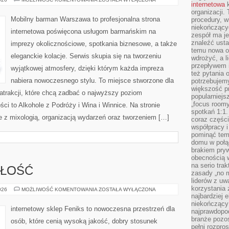
internetowa
k
BARMANA
organizacji
Mobilny barman Warszawa to profesjonalna strona
procedury, wi
niekończący
internetowa poświęcona usługom barmańskim na
zespół ma je
znaleźć ustal
imprezy okolicznościowe, spotkania biznesowe, a także
temu nowa o
eleganckie kolacje. Serwis skupia się na tworzeniu
wdrożyć, a l
przepływem 
wyjątkowej atmosfery, dzięki którym każda impreza
też pytania 
nabiera nowoczesnego stylu. To miejsce stworzone dla
potrzebujemy
większość p
atrakcji, które chcą zadbać o najwyższy poziom
popularniejs
„focus roomy
i to Alkohole z Podróży i Wina i Winnice. Na stronie
spotkań 1:1.
e z mixologią, organizacją wydarzeń oraz tworzeniem […]
coraz części
współpracy i
pominąć tem
domu w połą
brakiem pryw
obecnością w
na serio tra
ZŁOŚĆ
zasady „no m
liderów z uw
korzystania 
TRENDY
026
MOŻLIWOŚĆ KOMENTOWANIA
ZOSTAŁA WYŁĄCZONA
I
najbardziej 
PRZYSZŁOŚĆ
niekończący 
internetowy sklep Feniks to nowoczesna przestrzeń dla
najprawdopod
branże pozos
osób, które cenią wysoką jakość, dobry stosunek
pełni rozpr