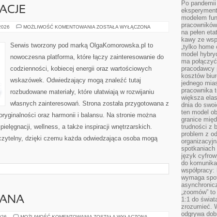
Po pandemii 
RACJE
eksperyment
modelem fun
pracowników 
HISTORIE
 2026
MOŻLIWOŚĆ KOMENTOWANIA
ZOSTAŁA WYŁĄCZONA
na pełen eta
I
INSPIRACJE
kawy ze wsp
Serwis tworzony pod marką OlgaKomorowska.pl to
„tylko home o
model hybryd
nowoczesna platforma, które łączy zainteresowanie do
ma połączyć 
codzienności, kobiecej energii oraz wartościowych
pracodawcy 
kosztów biu
wskazówek. Odwiedzający mogą znaleźć tutaj
jednego mias
pracownika 
rozbudowane materiały, które ułatwiają w rozwijaniu
większa ela
własnych zainteresowań. Strona została przygotowana z
dnia do swoi
ten model o
oryginalności oraz harmonii i balansu. Na stronie można
granice mię
ielęgnacji, wellness, a także inspiracji wnętrzarskich.
trudności z 
problem z od
czytelny, dzięki czemu każda odwiedzająca osoba mogą
organizacyjn
spotkaniach
język cyfrow
do komunikac
współpracy:
wymaga spotk
asynchronic
„zoomów” to 
MANA
1:1 do świat
zrozumieć. 
odgrywa dob
PORADNIK
026
MOŻLIWOŚĆ KOMENTOWANIA
ZOSTAŁA WYŁĄCZONA