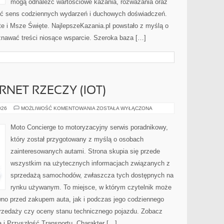
mogą odnaleźć wartościowe kazania, rozważania oraz
ieć sens codziennych wydarzeń i duchowych doświadczeń.
te i Msze Święte. NajlepszeKazania.pl powstało z myślą o
znawać treści niosące wsparcie. Szeroka baza […]
RNET RZECZY (IOT)
ŁĄCZNOŚĆ
026
MOŻLIWOŚĆ KOMENTOWANIA
ZOSTAŁA WYŁĄCZONA
I
INTERNET
RZECZY
Moto Concierge to motoryzacyjny serwis poradnikowy,
(IOT)
który został przygotowany z myślą o osobach
zainteresowanych autami. Strona skupia się przede
wszystkim na użytecznych informacjach związanych z
sprzedażą samochodów, zwłaszcza tych dostępnych na
rynku używanym. To miejsce, w którym czytelnik może
wno przed zakupem auta, jak i podczas jego codziennego
rzedaży czy oceny stanu technicznego pojazdu. Zobacz
a i Przyszłość Transportu. Charakter […]