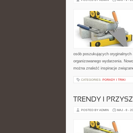
osób poszukujących oryginalnych 
organizowanego wydarzenia. Nowośc
można znaleźć inspiracje związan
CATEGORIES:
PORADY I TRIKI
TRENDY I PRZYS
POSTED BY ADMIN
MAJ - 8 - 2