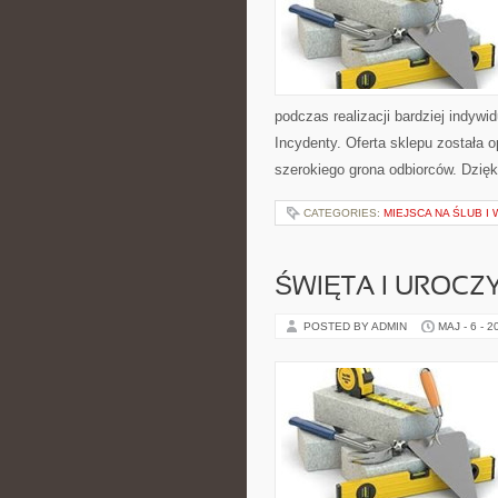
podczas realizacji bardziej indywi
Incydenty. Oferta sklepu została
szerokiego grona odbiorców. Dzięk
CATEGORIES:
MIEJSCA NA ŚLUB I
ŚWIĘTA I UROCZ
POSTED BY ADMIN
MAJ - 6 - 2