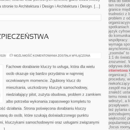
dnia do swoi
ten model o
stronie to Architektura i Design i Architektura i Design. […]
granice mię
trudności z 
problem z od
organizacyjn
spotkaniach
język cyfrow
do komunikac
ZPIECZEŃSTWA
współpracy:
wymaga spotk
asynchronic
„zoomów” to 
PRZYSZŁOŚĆ
 2026
MOŻLIWOŚĆ KOMENTOWANIA
ZOSTAŁA WYŁĄCZONA
1:1 do świat
BEZPIECZEŃSTWA
zrozumieć. 
SAMOCHODÓW
odgrywa dob
Fachowe dorabianie kluczy to usługa, która dla wielu
internetowa
k
osób okazuje się bardzo przydatna w najmniej
organizacji
procedury, wi
oczekiwanym momencie. Zgubiony klucz do
niekończący
mieszkania, uszkodzony kluczyk samochodowy,
zespół ma je
znaleźć ustal
niedziałający pilot, zużyta obudowa, problem z zamkiem
temu nowa o
wdrożyć, a l
albo potrzeba wykonania zapasowego kompletu to
przepływem 
ność działania. Strona poświęcona dorabianiu kluczy
też pytania 
potrzebujemy
rowaną do osób, które szukają doświadczonego punktu
większość p
mi, kluczykami samochodowymi oraz usługami związanymi
popularniejs
„focus roomy
[…]