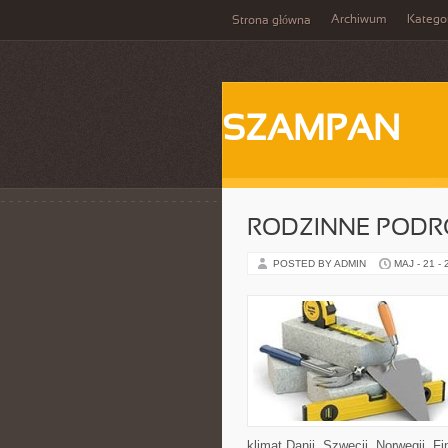
Archiwum
Katego
Strona główna
SZAMPAN
RODZINNE PODR
POSTED BY ADMIN
MAJ - 21 -
klimat Danii, Szwecji, Norwegii, Fi