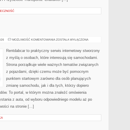
ŁECZNOŚĆ
E
TESTY
026
MOŻLIWOŚĆ KOMENTOWANIA
ZOSTAŁA WYŁĄCZONA
I
RECENZJE
Rentdabcar to praktyczny serwis internetowy stworzony
z myślą o osobach, które interesują się samochodami.
Strona porządkuje wiele ważnych tematów związanych
z pojazdami, dzięki czemu może być pomocnym
punktem startowym zarówno dla osób planujących
zmianę samochodu, jak i dla tych, którzy dopiero
dów. To portal, w którym można znaleźć omówienia
stania z auta, od wyboru odpowiedniego modelu aż po
ości na stronie […]
KA