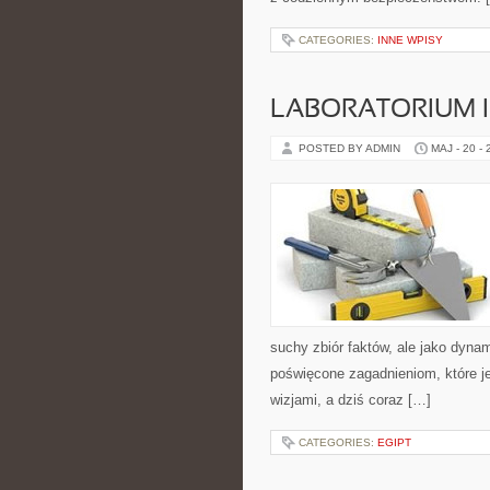
CATEGORIES:
INNE WPISY
LABORATORIUM I
POSTED BY ADMIN
MAJ - 20 -
suchy zbiór faktów, ale jako dyna
poświęcone zagadnieniom, które j
wizjami, a dziś coraz […]
CATEGORIES:
EGIPT