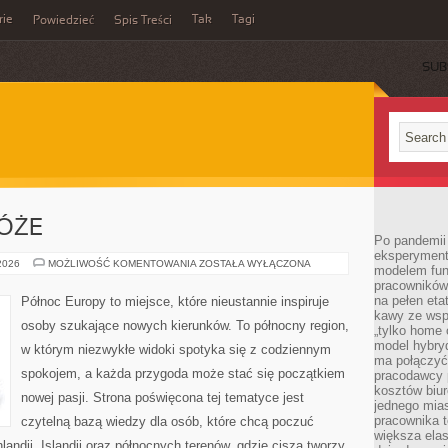
rie
Tak
Tagi
Powiedzieć
Spis Treści
SUB
ÓŻE
Po pandemii 
eksperyment
RODZINNE
 2026
MOŻLIWOŚĆ KOMENTOWANIA
ZOSTAŁA WYŁĄCZONA
modelem fun
PODRÓŻE
pracowników 
na pełen eta
Północ Europy to miejsce, które nieustannie inspiruje
kawy ze wsp
osoby szukające nowych kierunków. To północny region,
„tylko home o
model hybryd
w którym niezwykłe widoki spotyka się z codziennym
ma połączyć 
spokojem, a każda przygoda może stać się początkiem
pracodawcy 
kosztów biu
nowej pasji. Strona poświęcona tej tematyce jest
jednego mias
pracownika 
czytelną bazą wiedzy dla osób, które chcą poczuć
większa ela
nlandii, Islandii oraz północnych terenów, gdzie cisza tworzy