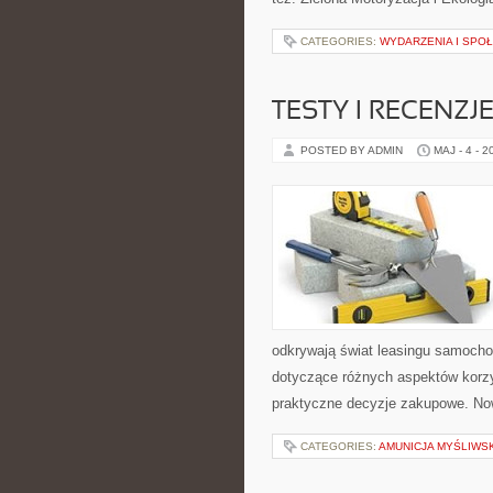
CATEGORIES:
WYDARZENIA I SPO
TESTY I RECENZJ
POSTED BY ADMIN
MAJ - 4 - 2
odkrywają świat leasingu samocho
dotyczące różnych aspektów korzy
praktyczne decyzje zakupowe. Now
CATEGORIES:
AMUNICJA MYŚLIWS