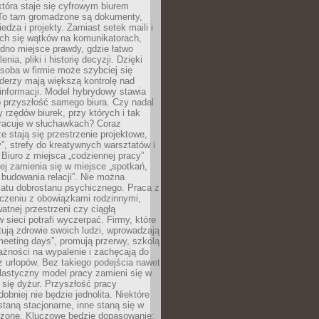
tóra staje się cyfrowym biurem
. To tam gromadzone są dokumenty,
edza i projekty. Zamiast setek maili i
ch się wątków na komunikatorach,
dno miejsce prawdy, gdzie łatwo
enia, pliki i historię decyzji. Dzięki
soba w firmie może szybciej się
iderzy mają większą kontrolę nad
informacji. Model hybrydowy stawia
o przyszłość samego biura. Czy nadal
 rzędów biurek, przy których i tak
racuje w słuchawkach? Coraz
ze stają się przestrzenie projektowe,
”, strefy do kreatywnych warsztatów i
 Biuro z miejsca „codziennej pracy”
ej zamienia się w miejsce „spotkań,
 budowania relacji”. Nie można
atu dobrostanu psychicznego. Praca z
czeniu z obowiązkami rodzinnymi,
atnej przestrzeni czy ciągłą
 sieci potrafi wyczerpać. Firmy, które
ktują zdrowie swoich ludzi, wprowadzają
eeting days”, promują przerwy, szkolą
ażności na wypalenie i zachęcają do
z urlopów. Bez takiego podejścia nawet
elastyczny model pracy zamieni się w
się dyżur. Przyszłość pracy
obniej nie będzie jednolita. Niektóre
taną stacjonarne, inne staną się w
oszone. Kluczowe będzie dopasowanie: