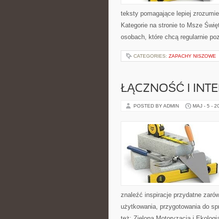
teksty pomagające lepiej zrozum
Kategorie na stronie to Msze Świę
osobach, które chcą regularnie po
CATEGORIES:
ZAPACHY NISZOWE
ŁĄCZNOŚĆ I INTE
POSTED BY ADMIN
MAJ - 5 - 2
znaleźć inspiracje przydatne zaró
użytkowania, przygotowania do sp
też: Zielona Motoryzacja i Ekologi