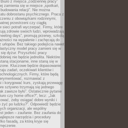
 Biuro z miejsca „codziennej pracy”
ej zamienia się w miejsce „spotkań,
 budowania relacji”. Nie można
atu dobrostanu psychicznego. Praca z
czeniu z obowiązkami rodzinnymi,
atnej przestrzeni czy ciągłą
 sieci potrafi wyczerpać. Firmy, które
ktują zdrowie swoich ludzi, wprowadzają
eeting days”, promują przerwy, szkolą
ażności na wypalenie i zachęcają do
z urlopów. Bez takiego podejścia nawet
elastyczny model pracy zamieni się w
się dyżur. Przyszłość pracy
obniej nie będzie jednolita. Niektóre
taną stacjonarne, inne staną się w
oszone. Kluczowe będzie dopasowanie:
zaju zadań, oczekiwań klientów i
echnologicznych. Firmy, które będą
erymentować, rozmawiać z
i i korygować kurs, zyskają przewagę
óre sztywno trzymają się jednego
ak zawsze było”. Ostatecznie pytanie
Biuro czy home office?”, lecz: „Jak
ować, żeby osiągać dobre wyniki i
e żyć po ludzku?”. Odpowiedź będzie
nych organizacji, ale wspólny
st jeden – zaufanie. Bez zaufania do
najlepsze narzędzia i procedury
lko fasadą, za którą kryje się
 zmęczenie.