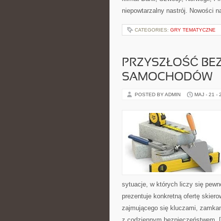
niepowtarzalny nastrój. Nowości na 
CATEGORIES:
GRY TEMATYCZNE
PRZYSZŁOŚĆ BE
SAMOCHODÓW
POSTED BY ADMIN
MAJ - 21 -
sytuacje, w których liczy się pew
prezentuje konkretną ofertę skie
zajmującego się kluczami, zamka
z codziennym bezpieczeństwem. 