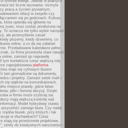
ch rytmów energii. Jednak w praktyce
bnaża też liczne wyzwania: rozmyte
dzy pracą a życiem prywatnym,
budowaniem relacji w zespole czy
łączaniem się po godzinach. Kultura
a, która opierała się głównie na
 na żywo, musi zostać przełożona na
y. To oznacza nie tylko wybór narzędzi
ji, ale przemyślenie zasad
 kiedy piszemy, kiedy dzwonimy, co
ania online, a co da się załatwić
znie. Przeładowane kalendarze pełne
znak, że firma przeniosła stare nawyki
a online, zamiast go naprawdę
W tym kontekście coraz większą rolę
rze zaprojektowana
platforma
tóra staje się cyfrowym biurem
. To tam gromadzone są dokumenty,
edza i projekty. Zamiast setek maili i
ch się wątków na komunikatorach,
dno miejsce prawdy, gdzie łatwo
enia, pliki i historię decyzji. Dzięki
soba w firmie może szybciej się
iderzy mają większą kontrolę nad
informacji. Model hybrydowy stawia
o przyszłość samego biura. Czy nadal
 rzędów biurek, przy których i tak
racuje w słuchawkach? Coraz
ze stają się przestrzenie projektowe,
”, strefy do kreatywnych warsztatów i