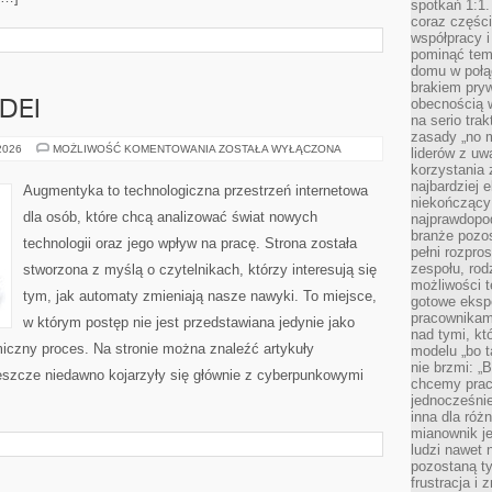
spotkań 1:1.
coraz części
współpracy i
pominąć tem
domu w połą
brakiem pryw
obecnością w
DEI
na serio tra
zasady „no m
LABORATORIUM
 2026
MOŻLIWOŚĆ KOMENTOWANIA
ZOSTAŁA WYŁĄCZONA
liderów z uw
IDEI
korzystania 
najbardziej 
Augmentyka to technologiczna przestrzeń internetowa
niekończący 
dla osób, które chcą analizować świat nowych
najprawdopod
branże pozos
technologii oraz jego wpływ na pracę. Strona została
pełni rozpr
zespołu, rod
stworzona z myślą o czytelnikach, którzy interesują się
możliwości t
tym, jak automaty zmieniają nasze nawyki. To miejsce,
gotowe eksp
pracownikam
w którym postęp nie jest przedstawiana jedynie jako
nad tymi, kt
miczny proces. Na stronie można znaleźć artykuły
modelu „bo t
nie brzmi: „
eszcze niedawno kojarzyły się głównie z cyberpunkowymi
chcemy prac
jednocześni
inna dla róż
mianownik je
ludzi nawet 
pozostaną ty
frustracja i