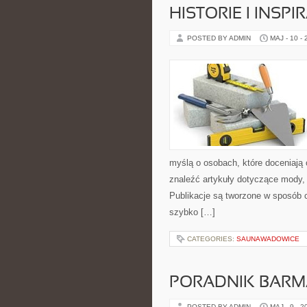
HISTORIE I INSPI
POSTED BY ADMIN
MAJ - 10 -
myślą o osobach, które doceniają 
znaleźć artykuły dotyczące mody, p
Publikacje są tworzone w sposób 
szybko […]
CATEGORIES:
SAUNAWADOWICE
PORADNIK BAR
POSTED BY ADMIN
MAJ - 9 - 2