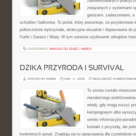
zainteresowanych praktycz
związanych z systemami o
garażami, zadaszeniami, a
schodów i balkonów. To portal, który prezentuje, że przydomowa i
jednocześnie wytrzymała, atrakcyjna wizualnie i dopasowana do 
Furtki i Garaże i Wiaty. W tym serwisie użytkownik odnajdzie treśc
CATEGORIES:
MAKIJAŻ DO ZDJĘĆ I WIDEO
DZIKA PRZYRODA I SURVIVAL
POSTED BY ADMIN
KWI - 4 - 2026
MOŻLIWOŚĆ KOMENTOWAN
To strona zostało stworzon
niezależnego podróżowania,
wtedy, gdy mogą ruszyć prz
kempingowym albo wyruszy
serwis informacyjno-poradni
kontakt z przyrodą, ale jed
konkretnych porad. Znajdują się tu opracowania dla czytelników 