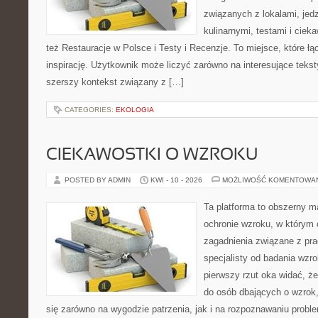
związanych z lokalami, jed
kulinarnymi, testami i cie
też Restauracje w Polsce i Testy i Recenzje. To miejsce, które ł
inspirację. Użytkownik może liczyć zarówno na interesujące teksty
szerszy kontekst związany z […]
CATEGORIES:
EKOLOGIA
CIEKAWOSTKI O WZROKU
POSTED BY ADMIN
KWI - 10 - 2026
MOŻLIWOŚĆ KOMENTOWA
Ta platforma to obszerny 
ochronie wzroku, w którym 
zagadnienia związane z prac
specjalisty od badania wzr
pierwszy rzut oka widać, że
do osób dbających o wzrok,
się zarówno na wygodzie patrzenia, jak i na rozpoznawaniu probl