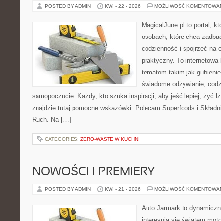
POSTED BY ADMIN
KWI - 22 - 2026
MOŻLIWOŚĆ KOMENTOWA
MagicalJune.pl to portal, k
osobach, które chcą zadbać
codzienność i spojrzeć na 
praktyczny. To internetowa
tematom takim jak gubieni
świadome odżywianie, codzi
samopoczucie. Każdy, kto szuka inspiracji, aby jeść lepiej, żyć lże
znajdzie tutaj pomocne wskazówki. Polecam Superfoods i Składni
Ruch. Na […]
CATEGORIES:
ZERO-WASTE W KUCHNI
NOWOŚCI I PREMIERY
POSTED BY ADMIN
KWI - 21 - 2026
MOŻLIWOŚĆ KOMENTOWA
Auto Jarmark to dynamiczna
interesują się światem moto