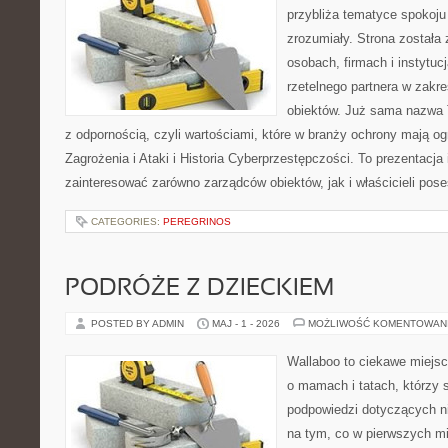
przybliża tematyce spokoju
zrozumiały. Strona została
osobach, firmach i instytuc
rzetelnego partnera w zakr
obiektów. Już sama nazwa 
z odpornością, czyli wartościami, które w branży ochrony mają 
Zagrożenia i Ataki i Historia Cyberprzestępczości. To prezentacja
zainteresować zarówno zarządców obiektów, jak i właścicieli poses
CATEGORIES:
PEREGRINOS
PODRÓŻE Z DZIECKIEM
POSTED BY ADMIN
MAJ - 1 - 2026
MOŻLIWOŚĆ KOMENTOWAN
Wallaboo to ciekawe miejsc
o mamach i tatach, którzy 
podpowiedzi dotyczących ni
na tym, co w pierwszych mi