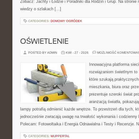
Zobacz: Jachty i Łodzie i Poradniki dla Rodzin i Grup. Na stron
wiedzy o szlakach […]
CATEGORIES:
DOMOWY OGRÓDEK
OŚWIETLENIE
POSTED BY ADMIN
KWI - 27 - 2026
MOŻLIWOŚĆ KOMENTOWA
Innowacyjna platforma sie
rozwiązaniom świetlnym to 
które szukają praktycznych 
mieszkania, biura oraz prz
prezentuje szeroki świat p
aranżacją światła, pokazuj
lampy potrafią odmienić każde wnętrze. To przestrzeń dla tych, kt
jednocześnie zwracają uwagę na trwałość wykonania i codzienny 
Polecam: Fotowoltaika i Energia Odnawialna i Testy i Recenzje. 
CATEGORIES:
WUPPERTAL