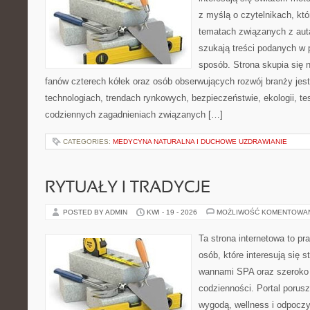
z myślą o czytelnikach, kt
tematach związanych z aut
szukają treści podanych w 
sposób. Strona skupia się 
fanów czterech kółek oraz osób obserwujących rozwój branży jes
technologiach, trendach rynkowych, bezpieczeństwie, ekologii, t
codziennych zagadnieniach związanych […]
CATEGORIES:
MEDYCYNA NATURALNA I DUCHOWE UZDRAWIANIE
RYTUAŁY I TRADYCJE
POSTED BY ADMIN
KWI - 19 - 2026
MOŻLIWOŚĆ KOMENTOWA
Ta strona internetowa to pra
osób, które interesują się s
wannami SPA oraz szeroko
codzienności. Portal porus
wygodą, wellness i odpocz