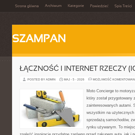
Archiwum
Kategorie
Strona główna
Powiedzieć
Spis Treści
SZAMPAN
ŁĄCZNOŚĆ I INTERNET RZECZY (I
POSTED BY ADMIN
MAJ - 5 - 2026
MOŻLIWOŚĆ KOMENTOWAN
Moto Concierge to motoryza
który został przygotowany 
zainteresowanych autami. S
wszystkim na użytecznych 
sprzedażą samochodów, zw
rynku używanym. To miejsc
znaleźć inspiracje przydatne zarówno przed zakupem auta, jak i