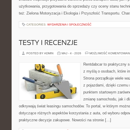
użytkowania, przygotowania do sprzedaży czy oceny stanu techn
też: Zielona Motoryzacja i Ekologia i Przyszłość Transportu. Char
CATEGORIES:
WYDARZENIA I SPOŁECZNOŚĆ
TESTY I RECENZJE
POSTED BY ADMIN
MAJ - 4 - 2026
MOŻLIWOŚĆ KOMENTOWAN
Rentdabcar to praktyczny s
z myślą o osobach, które i
Strona porządkuje wiele w
z pojazdami, dzięki czem
punktem startowym zarówno
zmianę samochodu, jak i dla
odkrywają świat leasingu samochodów. To portal, w którym możn
dotyczące różnych aspektów korzystania z auta, od wyboru odpo
praktyczne decyzje zakupowe. Nowości na stronie […]