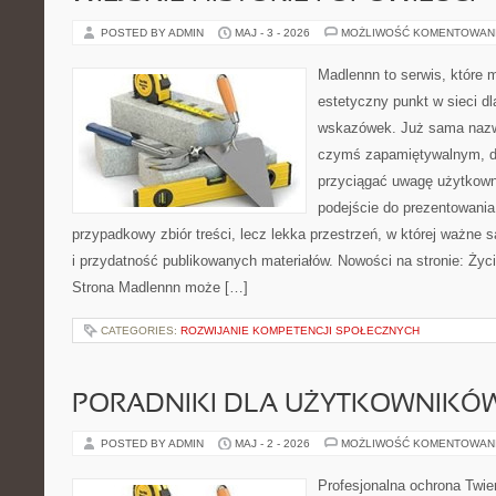
POSTED BY ADMIN
MAJ - 3 - 2026
MOŻLIWOŚĆ KOMENTOWAN
Madlennn to serwis, które 
estetyczny punkt w sieci d
wskazówek. Już sama nazwa
czymś zapamiętywalnym, d
przyciągać uwagę użytkowni
podejście do prezentowania 
przypadkowy zbiór treści, lecz lekka przestrzeń, w której ważne s
i przydatność publikowanych materiałów. Nowości na stronie: Życie
Strona Madlennn może […]
CATEGORIES:
ROZWIJANIE KOMPETENCJI SPOŁECZNYCH
PORADNIKI DLA UŻYTKOWNIKÓ
POSTED BY ADMIN
MAJ - 2 - 2026
MOŻLIWOŚĆ KOMENTOWAN
Profesjonalna ochrona Twier