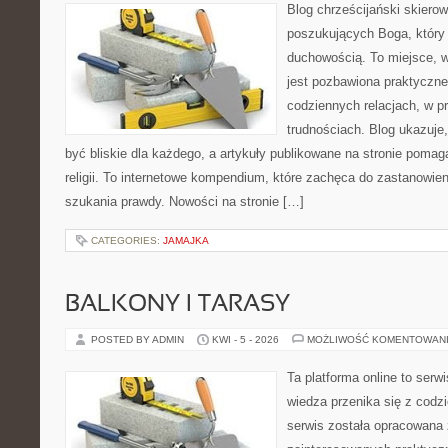
Blog chrześcijański skiero
poszukujących Boga, który
duchowością. To miejsce, w
jest pozbawiona praktyczn
codziennych relacjach, w pr
trudnościach. Blog ukazuje
być bliskie dla każdego, a artykuły publikowane na stronie poma
religii. To internetowe kompendium, które zachęca do zastanowi
szukania prawdy. Nowości na stronie […]
CATEGORIES:
JAMAJKA
BALKONY I TARASY
POSTED BY ADMIN
KWI - 5 - 2026
MOŻLIWOŚĆ KOMENTOWAN
Ta platforma online to serw
wiedza przenika się z cod
serwis została opracowana