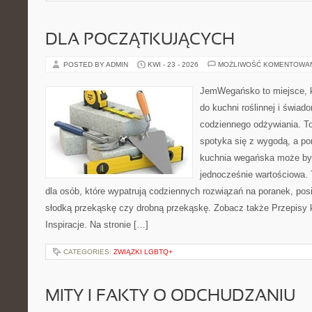
DLA POCZĄTKUJĄCYCH
POSTED BY ADMIN
KWI - 23 - 2026
MOŻLIWOŚĆ KOMENTOWA
JemWegańsko to miejsce, kt
do kuchni roślinnej i świad
codziennego odżywiania. To 
spotyka się z wygodą, a po
kuchnia wegańska może być
jednocześnie wartościowa
dla osób, które wypatrują codziennych rozwiązań na poranek, posił
słodką przekąskę czy drobną przekąskę. Zobacz także Przepisy 
Inspiracje. Na stronie […]
CATEGORIES:
ZWIĄZKI LGBTQ+
MITY I FAKTY O ODCHUDZANIU