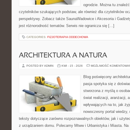
ogrodzie. Można tu znaleźć 
czytelników szukających podstaw, ale również dla czytelników o
perspektywy. Zobacz także SaunaWadowice i Akcesoria i Gadżety.
jest różnorodność tematów. Serwis nie ogranicza się […]
CATEGORIES:
FIZJOTERAPIA ODDECHOWA
ARCHITEKTURA A NATURA
POSTED BY ADMIN
KWI - 15 - 2026
MOŻLIWOŚĆ KOMENTOWA
Blog poświęcony architektu
pasja spotyka się z doświa
stworzona z myślą o osoba
świat realizacji, aranżacji, 
wpływających na to, jak ży
nowoczesny portal wiedzy,
teksty dotyczące zarówno rozpoznawalnych obiektów, jak i użytec
z urządzaniem domu. Polecamy Mtww i Urbanistyka i Miasta. Na st