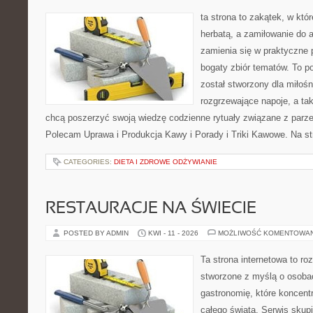
ta strona to zakątek, w któ
herbatą, a zamiłowanie do
zamienia się w praktyczne p
bogaty zbiór tematów. To po
został stworzony dla miłoś
rozgrzewające napoje, a tak
chcą poszerzyć swoją wiedzę codzienne rytuały związane z parz
Polecam Uprawa i Produkcja Kawy i Porady i Triki Kawowe. Na st
CATEGORIES:
DIETA I ZDROWE ODŻYWIANIE
RESTAURACJE NA ŚWIECIE
POSTED BY ADMIN
KWI - 11 - 2026
MOŻLIWOŚĆ KOMENTOWA
Ta strona internetowa to r
stworzone z myślą o osoba
gastronomię, które koncentr
całego świata. Serwis skup