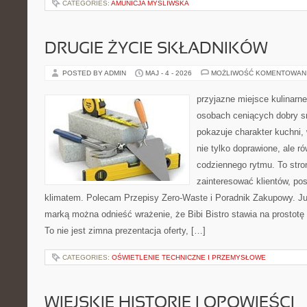
CATEGORIES:
AMUNICJA MYŚLIWSKA
DRUGIE ŻYCIE SKŁADNIKÓW
POSTED BY ADMIN
MAJ - 4 - 2026
MOŻLIWOŚĆ KOMENTOWAN
przyjazne miejsce kulinarne
osobach ceniących dobry s
pokazuje charakter kuchni,
nie tylko doprawione, ale 
codziennego rytmu. To stro
zainteresować klientów, po
klimatem. Polecam Przepisy Zero-Waste i Poradnik Zakupowy. Ju
marką można odnieść wrażenie, że Bibi Bistro stawia na prostotę
To nie jest zimna prezentacja oferty, […]
CATEGORIES:
OŚWIETLENIE TECHNICZNE I PRZEMYSŁOWE
WIEJSKIE HISTORIE I OPOWIEŚCI