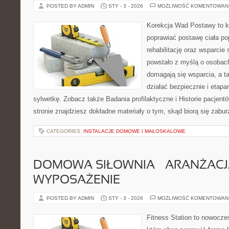
POSTED BY ADMIN
STY - 3 - 2026
MOŻLIWOŚĆ KOMENTOWAN
Korekcja Wad Postawy to ko
poprawiać postawę ciała po
rehabilitację oraz wsparcie
powstało z myślą o osobach,
domagają się wsparcia, a t
działać bezpiecznie i etapa
sylwetkę. Zobacz także Badania profilaktyczne i Historie pacjent
stronie znajdziesz dokładne materiały o tym, skąd biorą się zabur
CATEGORIES:
INSTALACJE DOMOWE I MAŁOSKALOWE
DOMOWA SIŁOWNIA – ARANŻACJA
WYPOSAŻENIE
POSTED BY ADMIN
STY - 3 - 2026
MOŻLIWOŚĆ KOMENTOWAN
Fitness Station to nowocze