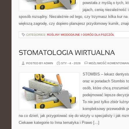
powstała z myślą o tych, k
jajach, cenią niezależność
sposób rozsądny. Niezależnie od tego, czy trzymasz kilka kur na
większą zagrodę, czy dopiero planujesz przydomowy kurnik, znaj
CATEGORIES:
ROŚLINY MIODODAJNE I OGRÓD DLA PSZCZÓŁ
STOMATOLOGIA WIRTUALNA
POSTED BY ADMIN
STY - 4 - 2026
MOŻLIWOŚĆ KOMENTOWAN
STOMBIS – lekarz dentysta
oraz w poradach Stombis to
osób, które chcą zrozumieć
podejmować lepsze decyzje
To nie jest tylko zbiór luź
kompleksowy przewodnik po
na co dzień, jak przygotować się do wizyty u specjalisty i jak roz
Ciekawe kategorie to Inna tematyka i Prawo […]