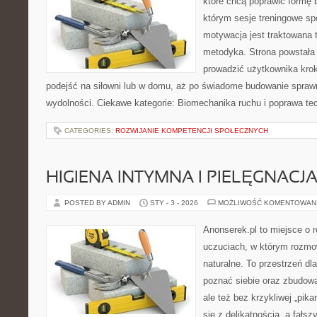
które chcą poprawić formę 
którym sesje treningowe spo
motywacja jest traktowana 
metodyka. Strona powstała
prowadzić użytkownika krok
podejść na siłowni lub w domu, aż po świadome budowanie spraw
wydolności. Ciekawe kategorie: Biomechanika ruchu i poprawa tec
CATEGORIES:
ROZWIJANIE KOMPETENCJI SPOŁECZNYCH
HIGIENA INTYMNA I PIELĘGNACJA
POSTED BY ADMIN
STY - 3 - 2026
MOŻLIWOŚĆ KOMENTOWAN
Anonserek.pl to miejsce o r
uczuciach, w którym rozmow
naturalne. To przestrzeń dla
poznać siebie oraz zbudow
ale też bez krzykliwej „pika
się z delikatnością, a fałs