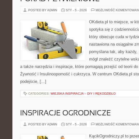
POSTED BY ADMIN
STY - 5 - 2026
MOŻLIWOŚĆ KOMENTOWAN
OKdieta.pl to miejsce, w 
spotyka się z codziennością
który obiecuje cuda w tydzi
nastawiona na osiągalne zm
pomyślana tak, aby każdy, n
mógł znaleźć czytelne wska
a także narzędzia i inspiracje, które pomagają przejść od teorii 
Żywność i Insulinooporność i cukrzyca. W centrum OKdieta.pl sto
podejście, […]
CATEGORIES:
WIEJSKA INSPIRACJA – DIY I RĘKODZIEŁO
INSPIRACJE OGRODNICZE
POSTED BY ADMIN
STY - 5 - 2026
MOŻLIWOŚĆ KOMENTOWAN
KącikOgrodniczy.pl to prze