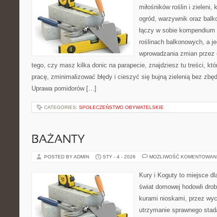
miłośników roślin i zieleni,
ogród, warzywnik oraz balk
łączy w sobie kompendium 
roślinach balkonowych, a je
wprowadzania zmian przez c
tego, czy masz kilka donic na parapecie, znajdziesz tu treści, k
pracę, zminimalizować błędy i cieszyć się bujną zielenią bez zb
Uprawa pomidorów […]
CATEGORIES:
SPOŁECZEŃSTWO OBYWATELSKIE
BAŻANTY
POSTED BY ADMIN
STY - 4 - 2026
MOŻLIWOŚĆ KOMENTOWAN
Kury i Koguty to miejsce d
świat domowej hodowli drob
kurami nioskami, przez wyc
utrzymanie sprawnego stada