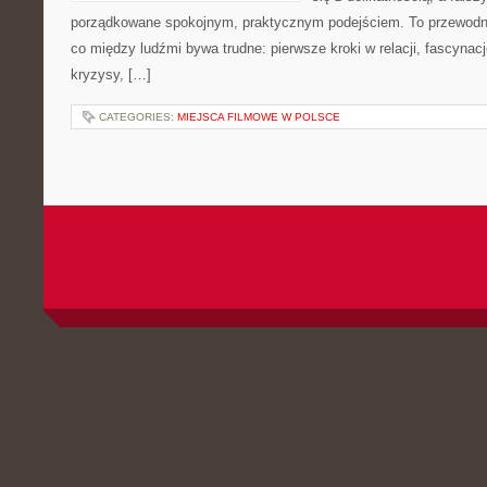
porządkowane spokojnym, praktycznym podejściem. To przewodni
co między ludźmi bywa trudne: pierwsze kroki w relacji, fascynacj
kryzysy, […]
CATEGORIES:
MIEJSCA FILMOWE W POLSCE