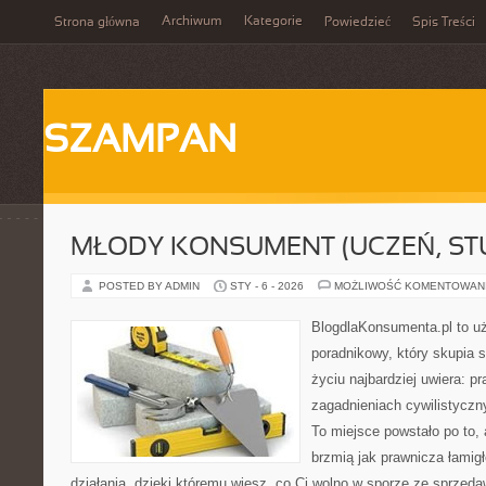
Archiwum
Kategorie
Strona główna
Powiedzieć
Spis Treści
SZAMPAN
MŁODY KONSUMENT (UCZEŃ, ST
POSTED BY ADMIN
STY - 6 - 2026
MOŻLIWOŚĆ KOMENTOWAN
BlogdlaKonsumenta.pl to u
poradnikowy, który skupia 
życiu najbardziej uwiera: 
zagadnieniach cywilistycz
To miejsce powstało po to, 
brzmią jak prawnicza łami
działania, dzięki któremu wiesz, co Ci wolno w sporze ze sprzeda