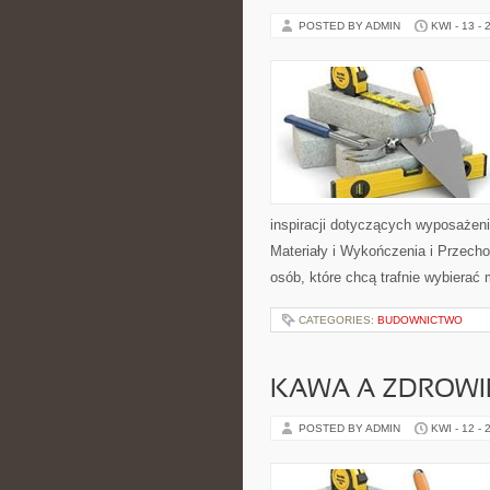
POSTED BY ADMIN
KWI - 13 - 
inspiracji dotyczących wyposażen
Materiały i Wykończenia i Przecho
osób, które chcą trafnie wybierać
CATEGORIES:
BUDOWNICTWO
KAWA A ZDROWI
POSTED BY ADMIN
KWI - 12 - 