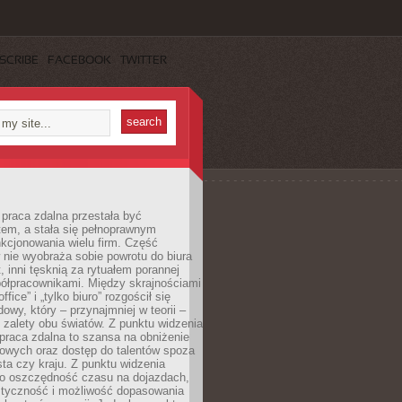
SCRIBE
FACEBOOK
TWITTER
praca zdalna przestała być
em, a stała się pełnoprawnym
kcjonowania wielu firm. Część
nie wyobraża sobie powrotu do biura
t, inni tęsknią za rytuałem porannej
ółpracownikami. Między skrajnościami
ffice” i „tylko biuro” rozgościł się
owy, który – przynajmniej w teorii –
zalety obu światów. Z punktu widzenia
praca zdalna to szansa na obniżenie
rowych oraz dostęp do talentów spoza
ta czy kraju. Z punktu widzenia
to oszczędność czasu na dojazdach,
styczność i możliwość dopasowania