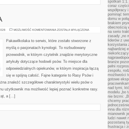
spotkań 1:1.
coraz części
współpracy i
pominąć tem
domu w połą
A
brakiem pryw
obecnością w
PAKAWILKOLAKA
2026
MOŻLIWOŚĆ KOMENTOWANIA
ZOSTAŁA WYŁĄCZONA
na serio tra
zasady „no m
liderów z uw
Pakawilkolaka to serwis, które zostało stworzone z
korzystania 
myślą o pasjonatach kynologii. To rozbudowany
najbardziej 
niekończący 
przewodnik, w którym czytelnik znajdzie merytoryczne
najprawdopod
artykuły dotyczące hodowli psów. To miejsce dla
branże pozos
pełni rozpr
odpowiedzialnych opiekunów, w którym inspiracja łączą
zespołu, rod
możliwości t
się w spójną całość. Fajne kategorie to Rasy Psów i
gotowe eksp
ożna znaleźć szczegółowe charakterystyki wielu psów o
pracownikam
nad tymi, kt
u użytkownik ma możliwość lepiej poznać konkretne rasy.
modelu „bo t
ąt, a […]
nie brzmi: „
chcemy prac
jednocześni
inna dla róż
mianownik je
ludzi nawet 
pozostaną ty
frustracja i