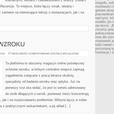
kulinarnymi, testami i ciekawostkami z branży. Zobacz
zespołu, rod
 Recenzje. To miejsce, które łączy smak, wiedzę i
możliwości t
gotowe eksp
 zarówno na interesujące teksty o restauracjach, jak i na
pracownikam
nad tymi, kt
modelu „bo t
nie brzmi: „
chcemy prac
jednocześni
inna dla róż
mianownik je
 WZROKU
ludzi nawet 
pozostaną ty
frustracja i
CIEKAWOSTKI
2026
MOŻLIWOŚĆ KOMENTOWANIA
ZOSTAŁA WYŁĄCZONA
O
WZROKU
Ta platforma to obszerny magazyn online poświęcony
ochronie wzroku, w którym centralne miejsce zajmują
zagadnienia związane z pracą lekarza okulisty,
specjalisty od badania wzroku oraz optyka. Już na
pierwszy rzut oka widać, że jest to serwis adresowany
do osób dbających o wzrok, ponieważ treści koncentrują
, jak i na rozpoznawaniu problemów. Witryna łączy w sobie
ca z praktycznymi wskazówkami, a jej układ […]