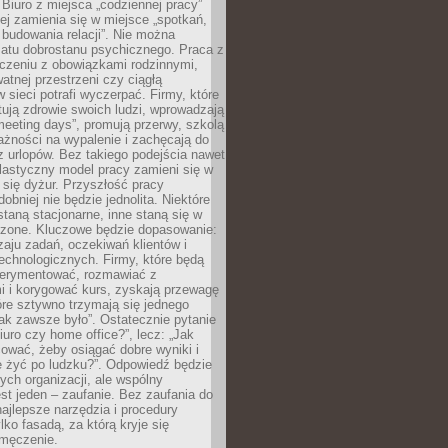
 Biuro z miejsca „codziennej pracy”
ej zamienia się w miejsce „spotkań,
 budowania relacji”. Nie można
atu dobrostanu psychicznego. Praca z
czeniu z obowiązkami rodzinnymi,
atnej przestrzeni czy ciągłą
 sieci potrafi wyczerpać. Firmy, które
ktują zdrowie swoich ludzi, wprowadzają
eeting days”, promują przerwy, szkolą
ażności na wypalenie i zachęcają do
z urlopów. Bez takiego podejścia nawet
elastyczny model pracy zamieni się w
się dyżur. Przyszłość pracy
obniej nie będzie jednolita. Niektóre
taną stacjonarne, inne staną się w
oszone. Kluczowe będzie dopasowanie:
zaju zadań, oczekiwań klientów i
echnologicznych. Firmy, które będą
erymentować, rozmawiać z
i i korygować kurs, zyskają przewagę
óre sztywno trzymają się jednego
ak zawsze było”. Ostatecznie pytanie
Biuro czy home office?”, lecz: „Jak
ować, żeby osiągać dobre wyniki i
e żyć po ludzku?”. Odpowiedź będzie
nych organizacji, ale wspólny
st jeden – zaufanie. Bez zaufania do
najlepsze narzędzia i procedury
lko fasadą, za którą kryje się
 zmęczenie.