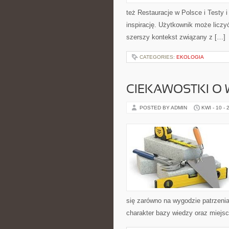
też Restauracje w Polsce i Testy i
inspirację. Użytkownik może liczyć
szerszy kontekst związany z […]
CATEGORIES:
EKOLOGIA
CIEKAWOSTKI O
POSTED BY ADMIN
KWI - 10 - 
się zarówno na wygodzie patrzenia
charakter bazy wiedzy oraz miejs