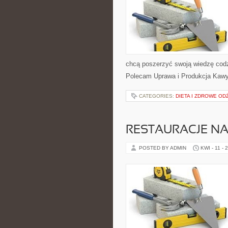
chcą poszerzyć swoją wiedzę codz
Polecam Uprawa i Produkcja Kawy 
CATEGORIES:
DIETA I ZDROWE OD
RESTAURACJE NA
POSTED BY ADMIN
KWI - 11 - 