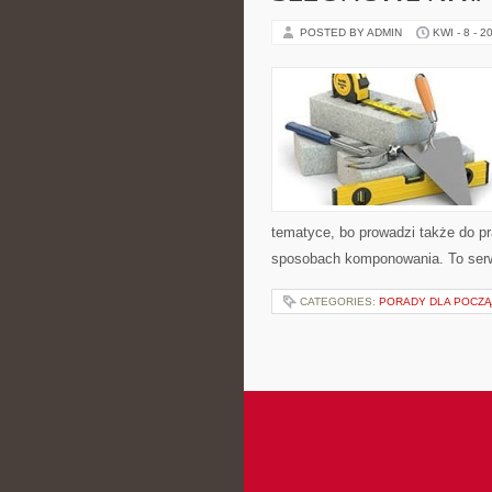
POSTED BY ADMIN
KWI - 8 - 2
tematyce, bo prowadzi także do pr
sposobach komponowania. To serwi
CATEGORIES:
PORADY DLA POCZ