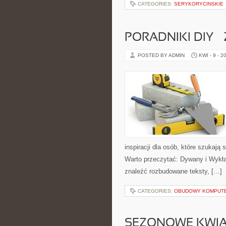
CATEGORIES:
SERYKORYCINSKIE
PORADNIKI DIY –
POSTED BY ADMIN
KWI - 9 - 2
inspiracji dla osób, które szukaj
Warto przeczytać: Dywany i Wykła
znaleźć rozbudowane teksty, […]
CATEGORIES:
OBUDOWY KOMPUT
SEZONOWE KWIA