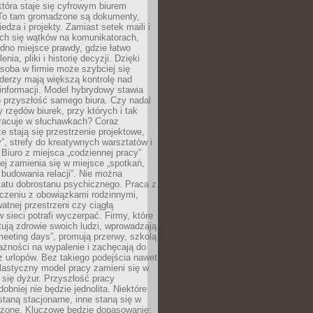
tóra staje się cyfrowym biurem
. To tam gromadzone są dokumenty,
edza i projekty. Zamiast setek maili i
ch się wątków na komunikatorach,
dno miejsce prawdy, gdzie łatwo
enia, pliki i historię decyzji. Dzięki
soba w firmie może szybciej się
iderzy mają większą kontrolę nad
informacji. Model hybrydowy stawia
o przyszłość samego biura. Czy nadal
 rzędów biurek, przy których i tak
racuje w słuchawkach? Coraz
ze stają się przestrzenie projektowe,
”, strefy do kreatywnych warsztatów i
 Biuro z miejsca „codziennej pracy”
ej zamienia się w miejsce „spotkań,
 budowania relacji”. Nie można
atu dobrostanu psychicznego. Praca z
czeniu z obowiązkami rodzinnymi,
atnej przestrzeni czy ciągłą
 sieci potrafi wyczerpać. Firmy, które
ktują zdrowie swoich ludzi, wprowadzają
eeting days”, promują przerwy, szkolą
ażności na wypalenie i zachęcają do
z urlopów. Bez takiego podejścia nawet
elastyczny model pracy zamieni się w
się dyżur. Przyszłość pracy
obniej nie będzie jednolita. Niektóre
taną stacjonarne, inne staną się w
oszone. Kluczowe będzie dopasowanie: