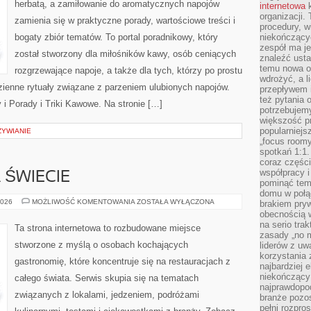
herbatą, a zamiłowanie do aromatycznych napojów
internetowa
k
organizacji
zamienia się w praktyczne porady, wartościowe treści i
procedury, wi
bogaty zbiór tematów. To portal poradnikowy, który
niekończący
zespół ma je
został stworzony dla miłośników kawy, osób ceniących
znaleźć ustal
temu nowa o
rozgrzewające napoje, a także dla tych, którzy po prostu
wdrożyć, a l
ienne rytuały związane z parzeniem ulubionych napojów.
przepływem 
też pytania 
i Porady i Triki Kawowe. Na stronie […]
potrzebujemy
większość p
popularniejs
ŻYWIANIE
„focus roomy
spotkań 1:1.
coraz części
współpracy i
 ŚWIECIE
pominąć tem
domu w połą
RESTAURACJE
2026
MOŻLIWOŚĆ KOMENTOWANIA
ZOSTAŁA WYŁĄCZONA
brakiem pryw
NA
obecnością w
ŚWIECIE
na serio tra
Ta strona internetowa to rozbudowane miejsce
zasady „no m
stworzone z myślą o osobach kochających
liderów z uw
korzystania 
gastronomię, które koncentruje się na restauracjach z
najbardziej 
niekończący 
całego świata. Serwis skupia się na tematach
najprawdopod
związanych z lokalami, jedzeniem, podróżami
branże pozos
pełni rozpr