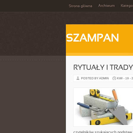
Archiwum
Katego
Strona główna
SZAMPAN
RYTUAŁY I TRADY
POSTED BY ADMIN
KWI - 19 - 
czytelników szukających podstaw, 