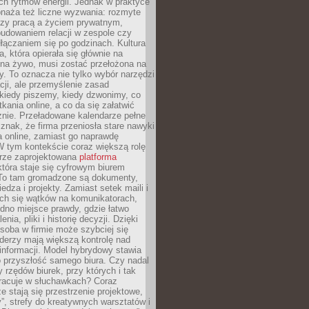
ch rytmów energii. Jednak w praktyce
bnaża też liczne wyzwania: rozmyte
dzy pracą a życiem prywatnym,
budowaniem relacji w zespole czy
łączaniem się po godzinach. Kultura
a, która opierała się głównie na
 na żywo, musi zostać przełożona na
y. To oznacza nie tylko wybór narzędzi
ji, ale przemyślenie zasad
 kiedy piszemy, kiedy dzwonimy, co
ania online, a co da się załatwić
znie. Przeładowane kalendarze pełne
znak, że firma przeniosła stare nawyki
a online, zamiast go naprawdę
W tym kontekście coraz większą rolę
rze zaprojektowana
platforma
tóra staje się cyfrowym biurem
. To tam gromadzone są dokumenty,
edza i projekty. Zamiast setek maili i
ch się wątków na komunikatorach,
dno miejsce prawdy, gdzie łatwo
enia, pliki i historię decyzji. Dzięki
soba w firmie może szybciej się
iderzy mają większą kontrolę nad
informacji. Model hybrydowy stawia
o przyszłość samego biura. Czy nadal
 rzędów biurek, przy których i tak
racuje w słuchawkach? Coraz
ze stają się przestrzenie projektowe,
”, strefy do kreatywnych warsztatów i