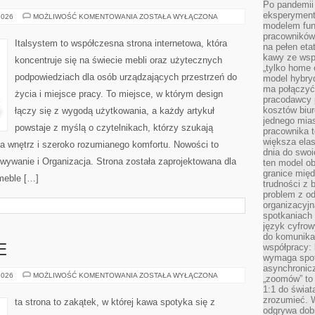
Po pandemii 
eksperyment
ITALSYSTEM
2026
MOŻLIWOŚĆ KOMENTOWANIA
ZOSTAŁA WYŁĄCZONA
modelem fun
pracowników 
Italsystem to współczesna strona internetowa, która
na pełen eta
kawy ze wsp
koncentruje się na świecie mebli oraz użytecznych
„tylko home o
podpowiedziach dla osób urządzających przestrzeń do
model hybryd
ma połączyć 
życia i miejsce pracy. To miejsce, w którym design
pracodawcy 
kosztów biu
łączy się z wygodą użytkowania, a każdy artykuł
jednego mias
powstaje z myślą o czytelnikach, którzy szukają
pracownika 
większa ela
ia wnętrz i szeroko rozumianego komfortu. Nowości to
dnia do swoi
wywanie i Organizacja. Strona została zaprojektowana dla
ten model o
granice mię
 meble […]
trudności z 
problem z od
organizacyjn
spotkaniach
język cyfrow
do komunikac
współpracy:
E
wymaga spotk
asynchronic
KAWA
2026
MOŻLIWOŚĆ KOMENTOWANIA
ZOSTAŁA WYŁĄCZONA
„zoomów” to 
A
1:1 do świat
ZDROWIE
zrozumieć. 
ta strona to zakątek, w której kawa spotyka się z
odgrywa dob