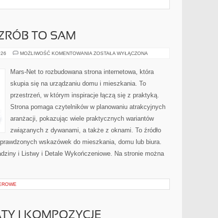
 ZRÓB TO SAM
PORADNIKI
026
MOŻLIWOŚĆ KOMENTOWANIA
ZOSTAŁA WYŁĄCZONA
DIY
–
ZRÓB
Mars-Net to rozbudowana strona internetowa, która
TO
SAM
skupia się na urządzaniu domu i mieszkania. To
przestrzeń, w którym inspiracje łączą się z praktyką.
Strona pomaga czytelników w planowaniu atrakcyjnych
aranżacji, pokazując wiele praktycznych wariantów
związanych z dywanami, a także z oknami. To źródło
ą sprawdzonych wskazówek do mieszkania, domu lub biura.
dziny i Listwy i Detale Wykończeniowe. Na stronie można
EROWE
TY I KOMPOZYCJE