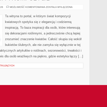
SEZONOWE
026
MOŻLIWOŚĆ KOMENTOWANIA
ZOSTAŁA WYŁĄCZONA
KWIATY
I
KOMPOZYCJE
Ta witryna to portal, w którym świat kompozycji
kwiatowych spotyka się z elegancją i codzienną
inspiracją. To baza inspiracji dla osób, które interesują
się dekoracjami roślinnymi, a jednocześnie chcą lepiej
zrozumieć znaczenie kwiatów. Całość skupia się wokół
bukietów ślubnych, ale nie zamyka się wyłącznie w tej
aktycznych artykułów o roślinach, sezonowości, trwałości i
s dla osób wrażliwych na piękno, gdzie estetyka łączy […]
ĄTKUJĄCYCH