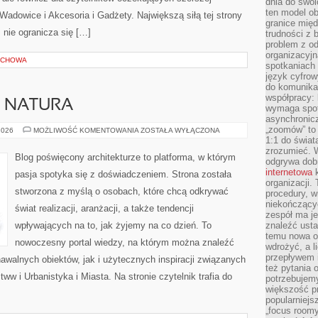
dnia do swoi
ten model o
dowice i Akcesoria i Gadżety. Największą siłą tej strony
granice mię
 nie ogranicza się […]
trudności z 
problem z od
organizacyjn
ECHOWA
spotkaniach
język cyfrow
do komunikac
współpracy:
A NATURA
wymaga spotk
asynchronic
„zoomów” to 
ARCHITEKTURA
2026
MOŻLIWOŚĆ KOMENTOWANIA
ZOSTAŁA WYŁĄCZONA
A
1:1 do świat
NATURA
zrozumieć. 
Blog poświęcony architekturze to platforma, w którym
odgrywa dob
internetowa
k
pasja spotyka się z doświadczeniem. Strona została
organizacji
stworzona z myślą o osobach, które chcą odkrywać
procedury, wi
niekończący
świat realizacji, aranżacji, a także tendencji
zespół ma je
wpływających na to, jak żyjemy na co dzień. To
znaleźć ustal
temu nowa o
nowoczesny portal wiedzy, na którym można znaleźć
wdrożyć, a l
przepływem 
walnych obiektów, jak i użytecznych inspiracji związanych
też pytania 
 i Urbanistyka i Miasta. Na stronie czytelnik trafia do
potrzebujemy
większość p
popularniejs
„focus roomy