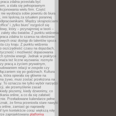
praca zdalna przestała być
em, a stała się pełnoprawnym
kcjonowania wielu firm. Część
nie wyobraża sobie powrotu do biura
t, inni tęsknią za rytuałem porannej
ółpracownikami. Między skrajnościami
ffice” i „tylko biuro” rozgościł się
owy, który – przynajmniej w teorii –
zalety obu światów. Z punktu widzenia
praca zdalna to szansa na obniżenie
rowych oraz dostęp do talentów spoza
ta czy kraju. Z punktu widzenia
to oszczędność czasu na dojazdach,
styczność i możliwość dopasowania
ch rytmów energii. Jednak w praktyce
bnaża też liczne wyzwania: rozmyte
dzy pracą a życiem prywatnym,
budowaniem relacji w zespole czy
łączaniem się po godzinach. Kultura
a, która opierała się głównie na
 na żywo, musi zostać przełożona na
y. To oznacza nie tylko wybór narzędzi
ji, ale przemyślenie zasad
 kiedy piszemy, kiedy dzwonimy, co
ania online, a co da się załatwić
znie. Przeładowane kalendarze pełne
znak, że firma przeniosła stare nawyki
a online, zamiast go naprawdę
W tym kontekście coraz większą rolę
rze zaprojektowana
platforma