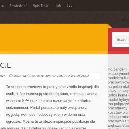
rie
Tak
Tagi
Powiedzieć
Spis Treści
SUB
CJE
Po pandemii 
eksperyment
RYTUAŁY
2026
MOŻLIWOŚĆ KOMENTOWANIA
ZOSTAŁA WYŁĄCZONA
modelem fun
I
pracowników 
TRADYCJE
na pełen eta
Ta strona internetowa to praktyczne źródło inspiracji dla
kawy ze wsp
osób, które interesują się strefą saun, rekreacją wodną,
„tylko home o
model hybryd
wannami SPA oraz szeroko rozumianym komfortem
ma połączyć 
codzienności. Portal porusza tematy związane z
pracodawcy 
kosztów biu
wygodą, wellness i odpoczynkiem w domu oraz
jednego mias
pracownika 
ogrodzie. Można tu znaleźć inspirujące publikacje dla
większa ela
ale również dla czytelników oczekujących szerszej