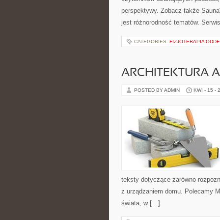
perspektywy. Zobacz także SaunaWa
jest różnorodność tematów. Serwis
CATEGORIES:
FIZJOTERAPIA ODD
ARCHITEKTURA 
POSTED BY ADMIN
KWI - 15 - 
teksty dotyczące zarówno rozpozna
z urządzaniem domu. Polecamy Mtww
świata, w […]