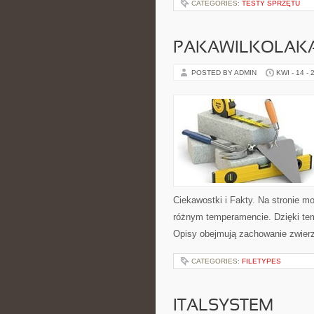
CATEGORIES:
TESTY SPRZĘTU
PAKAWILKOLAK
POSTED BY ADMIN
KWI - 14 - 
Ciekawostki i Fakty. Na stronie m
różnym temperamencie. Dzięki tem
Opisy obejmują zachowanie zwierz
CATEGORIES:
FILETYPES
ITALSYSTEM