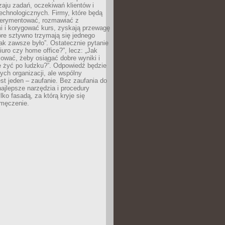
zaju zadań, oczekiwań klientów i
echnologicznych. Firmy, które będą
erymentować, rozmawiać z
i i korygować kurs, zyskają przewagę
óre sztywno trzymają się jednego
ak zawsze było”. Ostatecznie pytanie
Biuro czy home office?”, lecz: „Jak
ować, żeby osiągać dobre wyniki i
e żyć po ludzku?”. Odpowiedź będzie
nych organizacji, ale wspólny
st jeden – zaufanie. Bez zaufania do
najlepsze narzędzia i procedury
lko fasadą, za którą kryje się
 zmęczenie.