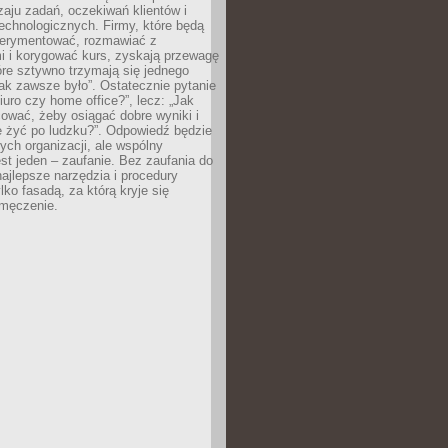
zaju zadań, oczekiwań klientów i
echnologicznych. Firmy, które będą
erymentować, rozmawiać z
i i korygować kurs, zyskają przewagę
óre sztywno trzymają się jednego
ak zawsze było”. Ostatecznie pytanie
Biuro czy home office?”, lecz: „Jak
ować, żeby osiągać dobre wyniki i
e żyć po ludzku?”. Odpowiedź będzie
nych organizacji, ale wspólny
st jeden – zaufanie. Bez zaufania do
najlepsze narzędzia i procedury
lko fasadą, za którą kryje się
 zmęczenie.