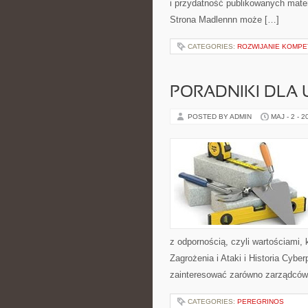
i przydatność publikowanych materi
Strona Madlennn może […]
CATEGORIES:
ROZWIJANIE KOMPE
PORADNIKI DLA
POSTED BY ADMIN
MAJ - 2 - 2
z odpornością, czyli wartościami
Zagrożenia i Ataki i Historia Cybe
zainteresować zarówno zarządców ob
CATEGORIES:
PEREGRINOS