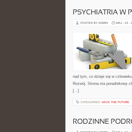
PSYCHIATRIA W 
POSTED BY ADMIN
MAJ - 23 -
nad tym, co dzieje się w człowiek
Rozwój. Strona ma poradnikowy ch
[…]
CATEGORIES:
HACK THE FUTURE
RODZINNE PODR