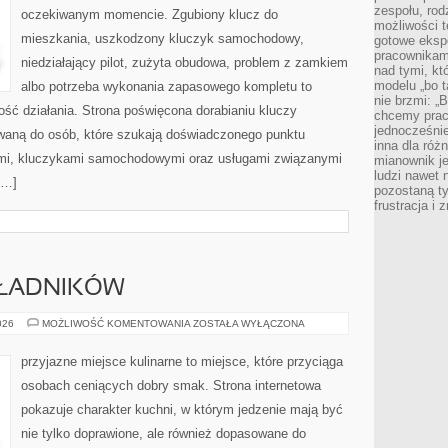
zespołu, rod
oczekiwanym momencie. Zgubiony klucz do
możliwości t
mieszkania, uszkodzony kluczyk samochodowy,
gotowe eksp
pracownikam
niedziałający pilot, zużyta obudowa, problem z zamkiem
nad tymi, kt
modelu „bo t
albo potrzeba wykonania zapasowego kompletu to
nie brzmi: „
ność działania. Strona poświęcona dorabianiu kluczy
chcemy prac
jednocześni
rowaną do osób, które szukają doświadczonego punktu
inna dla róż
mi, kluczykami samochodowymi oraz usługami związanymi
mianownik je
ludzi nawet 
[…]
pozostaną ty
frustracja i
KŁADNIKÓW
DRUGIE
026
MOŻLIWOŚĆ KOMENTOWANIA
ZOSTAŁA WYŁĄCZONA
ŻYCIE
SKŁADNIKÓW
przyjazne miejsce kulinarne to miejsce, które przyciąga
osobach ceniących dobry smak. Strona internetowa
pokazuje charakter kuchni, w którym jedzenie mają być
nie tylko doprawione, ale również dopasowane do