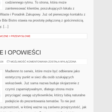
codziennego rytmu. To strona, która może
zainteresować klientów, poszukujących lokalu z
Waste i Poradnik Zakupowy. Już od pierwszego kontaktu z
Bibi Bistro stawia na prostotę połączoną z gościnnością.
y, […]
NICZNE I PRZEMYSŁOWE
IE I OPOWIEŚCI
WIEJSKIE
026
MOŻLIWOŚĆ KOMENTOWANIA
ZOSTAŁA WYŁĄCZONA
HISTORIE
I
OPOWIEŚCI
Madlennn to serwis, które może być odbierane jako
estetyczny punkt w sieci dla osób szukających
wskazówek. Już sama nazwa buduje skojarzenie z
czymś zapamiętywalnym, dlatego strona może
przyciągać uwagę użytkowników, którzy lubią naturalne
podejście do prezentowania tematów. To nie jest
ka przestrzeń, w której ważne są zarówno przejrzystość, jak