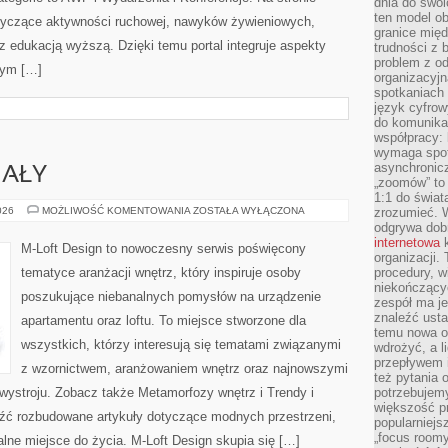
dnia do swoi
ten model o
otyczące aktywności ruchowej, nawyków żywieniowych,
granice mię
raz edukacją wyższą. Dzięki temu portal integruje aspekty
trudności z 
problem z od
wym […]
organizacyjn
spotkaniach
język cyfrow
do komunikac
współpracy:
wymaga spotk
asynchronic
IAŁY
„zoomów” to 
1:1 do świat
KOLORY
026
MOŻLIWOŚĆ KOMENTOWANIA
ZOSTAŁA WYŁĄCZONA
zrozumieć. 
I
odgrywa dob
MATERIAŁY
internetowa
k
M-Loft Design to nowoczesny serwis poświęcony
organizacji
tematyce aranżacji wnętrz, który inspiruje osoby
procedury, wi
niekończący
poszukujące niebanalnych pomysłów na urządzenie
zespół ma je
znaleźć ustal
apartamentu oraz loftu. To miejsce stworzone dla
temu nowa o
wszystkich, którzy interesują się tematami związanymi
wdrożyć, a l
przepływem 
z wzornictwem, aranżowaniem wnętrz oraz najnowszymi
też pytania 
wystroju. Zobacz także Metamorfozy wnętrz i Trendy i
potrzebujemy
większość p
leźć rozbudowane artykuły dotyczące modnych przestrzeni,
popularniejs
„focus roomy
lne miejsce do życia. M-Loft Design skupia się […]