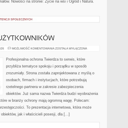
ałów. Nowości na stronie: Życie na wsi i Ogród i Natura.
TENCJI SPOŁECZNYCH
 UŻYTKOWNIKÓW
PORADNIKI
026
MOŻLIWOŚĆ KOMENTOWANIA
ZOSTAŁA WYŁĄCZONA
DLA
UŻYTKOWNIKÓW
Profesjonalna ochrona Twierdza to serwis, które
przybliża tematyce spokoju i porządku w sposób
zrozumiały. Strona została zaprojektowana z myślą o
osobach, firmach i instytucjach, które potrzebują
rzetelnego partnera w zakresie zabezpieczenia
obiektów. Już sama nazwa Twierdza budzi wyobrażenia
, które w branży ochrony mają ogromną wagę. Polecam:
rprzestępczości. To prezentacja internetowa, która może
iektów, jak i właścicieli posesji, dla […]