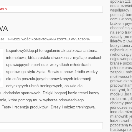
spotkań 1:1.
coraz części
GELD
współpracy i
pominąć tem
domu w połą
brakiem pryw
obecnością w
WA
na serio tra
zasady „no m
ODZIEŻ
026
MOŻLIWOŚĆ KOMENTOWANIA
ZOSTAŁA WYŁĄCZONA
liderów z uw
SPORTOWA
korzystania 
najbardziej 
EsportowySklep.pl to regularnie aktualizowana strona
niekończący 
internetowa, która została stworzona z myślą o osobach
najprawdopod
branże pozos
uprawiających sport oraz wszystkich miłośnikach
pełni rozpr
sportowego stylu życia. Serwis stanowi źródło wiedzy
zespołu, rod
możliwości t
dla osób poszukujących sprawdzonych informacji
gotowe eksp
pracownikam
dotyczących ubrań treningowych, obuwia dla
nad tymi, kt
u dodatków sportowych. Dzięki bogatej bazie treści każdy
modelu „bo t
nie brzmi: „
ania, które pomogą mu w wyborze odpowiedniego
chcemy prac
esty i recenzje produktów i Dresy i odzież treningowa.
jednocześni
inna dla róż
mianownik je
ludzi nawet 
pozostaną ty
frustracja i