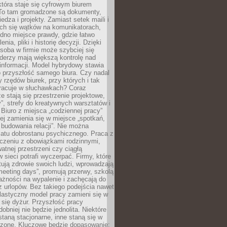
tóra staje się cyfrowym biurem
. To tam gromadzone są dokumenty,
edza i projekty. Zamiast setek maili i
ch się wątków na komunikatorach,
dno miejsce prawdy, gdzie łatwo
enia, pliki i historię decyzji. Dzięki
soba w firmie może szybciej się
iderzy mają większą kontrolę nad
informacji. Model hybrydowy stawia
o przyszłość samego biura. Czy nadal
 rzędów biurek, przy których i tak
racuje w słuchawkach? Coraz
ze stają się przestrzenie projektowe,
”, strefy do kreatywnych warsztatów i
 Biuro z miejsca „codziennej pracy”
ej zamienia się w miejsce „spotkań,
 budowania relacji”. Nie można
atu dobrostanu psychicznego. Praca z
czeniu z obowiązkami rodzinnymi,
atnej przestrzeni czy ciągłą
 sieci potrafi wyczerpać. Firmy, które
ktują zdrowie swoich ludzi, wprowadzają
eeting days”, promują przerwy, szkolą
ażności na wypalenie i zachęcają do
z urlopów. Bez takiego podejścia nawet
elastyczny model pracy zamieni się w
się dyżur. Przyszłość pracy
obniej nie będzie jednolita. Niektóre
taną stacjonarne, inne staną się w
oszone. Kluczowe będzie dopasowanie: