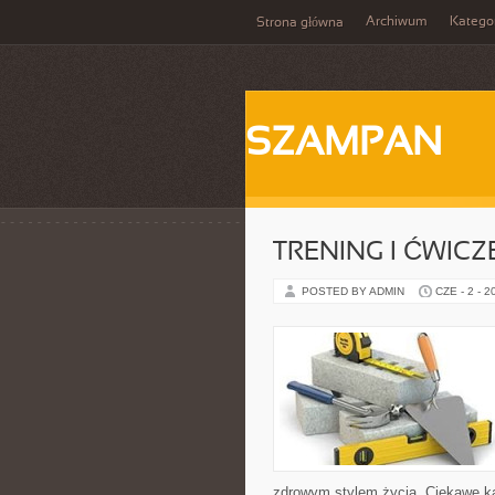
Archiwum
Katego
Strona główna
SZAMPAN
TRENING I ĆWICZ
POSTED BY ADMIN
CZE - 2 - 2
zdrowym stylem życia. Ciekawe kat