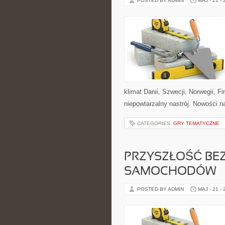
POSTED BY ADMIN
MAJ - 21 -
klimat Danii, Szwecji, Norwegii, Fi
niepowtarzalny nastrój. Nowości na 
CATEGORIES:
GRY TEMATYCZNE
PRZYSZŁOŚĆ BE
SAMOCHODÓW
POSTED BY ADMIN
MAJ - 21 -