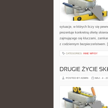
sytuacje, w których liczy się pew
prezentuje konkretną ofertę skie
zajmującego się kluczami, zamka
z codziennym bezpieczeństwem. 
CATEGORIES:
INNE WPISY
DRUGIE ŻYCIE S
POSTED BY ADMIN
MAJ - 4 - 2