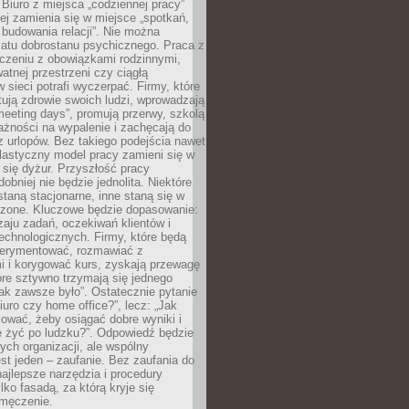
 Biuro z miejsca „codziennej pracy”
ej zamienia się w miejsce „spotkań,
 budowania relacji”. Nie można
atu dobrostanu psychicznego. Praca z
czeniu z obowiązkami rodzinnymi,
atnej przestrzeni czy ciągłą
 sieci potrafi wyczerpać. Firmy, które
ktują zdrowie swoich ludzi, wprowadzają
eeting days”, promują przerwy, szkolą
ażności na wypalenie i zachęcają do
z urlopów. Bez takiego podejścia nawet
elastyczny model pracy zamieni się w
się dyżur. Przyszłość pracy
obniej nie będzie jednolita. Niektóre
taną stacjonarne, inne staną się w
oszone. Kluczowe będzie dopasowanie:
zaju zadań, oczekiwań klientów i
echnologicznych. Firmy, które będą
erymentować, rozmawiać z
i i korygować kurs, zyskają przewagę
óre sztywno trzymają się jednego
ak zawsze było”. Ostatecznie pytanie
Biuro czy home office?”, lecz: „Jak
ować, żeby osiągać dobre wyniki i
e żyć po ludzku?”. Odpowiedź będzie
nych organizacji, ale wspólny
st jeden – zaufanie. Bez zaufania do
najlepsze narzędzia i procedury
lko fasadą, za którą kryje się
 zmęczenie.