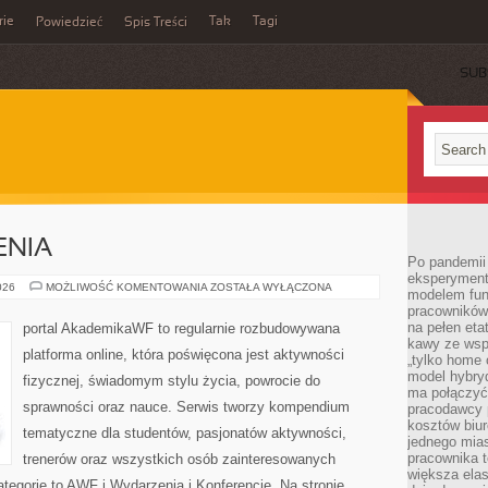
rie
Tak
Tagi
Powiedzieć
Spis Treści
SUB
ENIA
Po pandemii 
eksperyment
TRENING
026
MOŻLIWOŚĆ KOMENTOWANIA
ZOSTAŁA WYŁĄCZONA
modelem fun
I
pracowników 
ĆWICZENIA
na pełen eta
portal AkademikaWF to regularnie rozbudowywana
kawy ze wsp
platforma online, która poświęcona jest aktywności
„tylko home o
model hybryd
fizycznej, świadomym stylu życia, powrocie do
ma połączyć 
sprawności oraz nauce. Serwis tworzy kompendium
pracodawcy 
kosztów biu
tematyczne dla studentów, pasjonatów aktywności,
jednego mias
pracownika 
trenerów oraz wszystkich osób zainteresowanych
większa ela
egorie to AWF i Wydarzenia i Konferencje. Na stronie