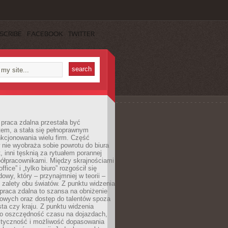
SCRIBE
FACEBOOK
TWITTER
praca zdalna przestała być
em, a stała się pełnoprawnym
kcjonowania wielu firm. Część
nie wyobraża sobie powrotu do biura
t, inni tęsknią za rytuałem porannej
ółpracownikami. Między skrajnościami
ffice” i „tylko biuro” rozgościł się
owy, który – przynajmniej w teorii –
zalety obu światów. Z punktu widzenia
praca zdalna to szansa na obniżenie
rowych oraz dostęp do talentów spoza
ta czy kraju. Z punktu widzenia
to oszczędność czasu na dojazdach,
styczność i możliwość dopasowania