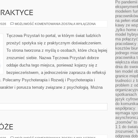
Po pandemii 
eksperyment
modelem fun
PRAKTYCE
pracowników 
na pełen eta
PSYCHIATRIA
 2026
MOŻLIWOŚĆ KOMENTOWANIA
ZOSTAŁA WYŁĄCZONA
kawy ze wsp
W
„tylko home o
PRAKTYCE
model hybryd
Tęczowa Przystań to portal, w którym świat ludzkich
ma połączyć 
przeżyć spotyka się z praktycznym doświadczeniem.
pracodawcy 
kosztów biu
To strona tworzona z myślą o osobach, które chcą lepiej
jednego mias
pracownika 
zrozumieć siebie. Nazwa Tęczowa Przystań dobrze
większa ela
oddaje ducha tego miejsca, ponieważ kojarzy się z
dnia do swoi
ten model o
bezpieczeństwem, a jednocześnie zaprasza do refleksji
granice mię
u. Polecamy Psychoterapia i Rozwój i Psychoterapia i
trudności z 
problem z od
arakter i porusza tematy związane z psychologią. Można
organizacyjn
spotkaniach
język cyfrow
do komunikac
współpracy:
wymaga spotk
asynchronic
„zoomów” to 
ÓŻE
1:1 do świat
zrozumieć. 
odgrywa dob
RODZINNE