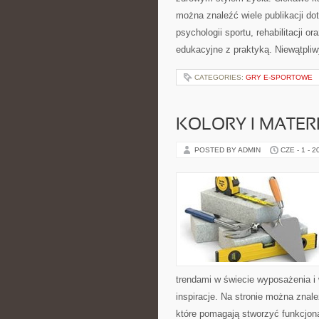
można znaleźć wiele publikacji d
psychologii sportu, rehabilitacji o
edukacyjne z praktyką. Niewątpli
CATEGORIES:
GRY E-SPORTOWE
KOLORY I MATER
POSTED BY ADMIN
CZE - 1 - 2
trendami w świecie wyposażenia i 
inspiracje. Na stronie można zna
które pomagają stworzyć funkcjona