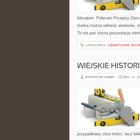
klimatem. Polecam Przepisy Zero-
marką można odnieść wrażenie, że 
To nie jest zimna prezentacja ofert
CATEGORIES:
OŚWIETLENIE TECH
WIEJSKIE HISTOR
POSTED BY ADMIN
MAJ - 3 - 2
przypadkowy zbiór treści, lecz lek