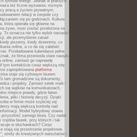
ch rytmów energii. Jednak w praktyce
bnaża też liczne wyzwania: rozmyte
dzy pracą a życiem prywatnym,
budowaniem relacji w zespole czy
łączaniem się po godzinach. Kultura
a, która opierała się głównie na
 na żywo, musi zostać przełożona na
y. To oznacza nie tylko wybór narzędzi
ji, ale przemyślenie zasad
 kiedy piszemy, kiedy dzwonimy, co
ania online, a co da się załatwić
znie. Przeładowane kalendarze pełne
znak, że firma przeniosła stare nawyki
a online, zamiast go naprawdę
W tym kontekście coraz większą rolę
rze zaprojektowana
platforma
tóra staje się cyfrowym biurem
. To tam gromadzone są dokumenty,
edza i projekty. Zamiast setek maili i
ch się wątków na komunikatorach,
dno miejsce prawdy, gdzie łatwo
enia, pliki i historię decyzji. Dzięki
soba w firmie może szybciej się
iderzy mają większą kontrolę nad
informacji. Model hybrydowy stawia
o przyszłość samego biura. Czy nadal
 rzędów biurek, przy których i tak
racuje w słuchawkach? Coraz
ze stają się przestrzenie projektowe,
”, strefy do kreatywnych warsztatów i