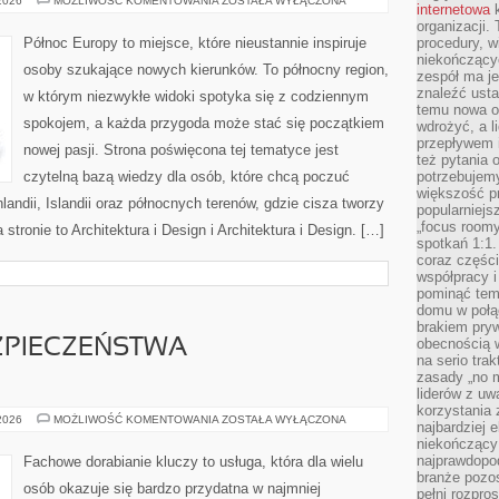
 2026
MOŻLIWOŚĆ KOMENTOWANIA
ZOSTAŁA WYŁĄCZONA
internetowa
k
PODRÓŻE
organizacji
Północ Europy to miejsce, które nieustannie inspiruje
procedury, wi
niekończący
osoby szukające nowych kierunków. To północny region,
zespół ma je
znaleźć ustal
w którym niezwykłe widoki spotyka się z codziennym
temu nowa o
spokojem, a każda przygoda może stać się początkiem
wdrożyć, a l
przepływem 
nowej pasji. Strona poświęcona tej tematyce jest
też pytania 
czytelną bazą wiedzy dla osób, które chcą poczuć
potrzebujemy
większość p
nlandii, Islandii oraz północnych terenów, gdzie cisza tworzy
popularniejs
„focus roomy
stronie to Architektura i Design i Architektura i Design. […]
spotkań 1:1.
coraz części
współpracy i
pominąć tem
domu w połą
brakiem pryw
obecnością w
ZPIECZEŃSTWA
na serio tra
zasady „no m
liderów z uw
korzystania 
PRZYSZŁOŚĆ
 2026
MOŻLIWOŚĆ KOMENTOWANIA
ZOSTAŁA WYŁĄCZONA
najbardziej 
BEZPIECZEŃSTWA
niekończący 
SAMOCHODÓW
najprawdopod
Fachowe dorabianie kluczy to usługa, która dla wielu
branże pozos
osób okazuje się bardzo przydatna w najmniej
pełni rozpr