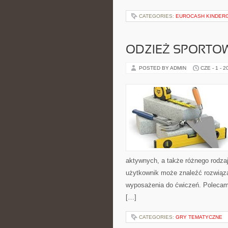
CATEGORIES:
EUROCASH KINDER
ODZIEŻ SPORTO
POSTED BY ADMIN
CZE - 1 - 2
aktywnych, a także różnego rodzaj
użytkownik może znaleźć rozwiąz
wyposażenia do ćwiczeń. Polecam T
[…]
CATEGORIES:
GRY TEMATYCZNE