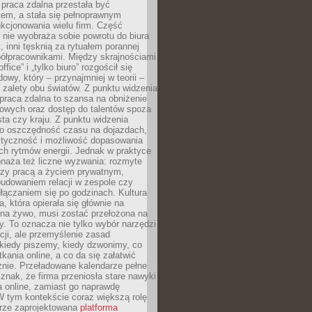
praca zdalna przestała być
em, a stała się pełnoprawnym
kcjonowania wielu firm. Część
nie wyobraża sobie powrotu do biura
t, inni tęsknią za rytuałem porannej
ółpracownikami. Między skrajnościami
ffice” i „tylko biuro” rozgościł się
owy, który – przynajmniej w teorii –
zalety obu światów. Z punktu widzenia
praca zdalna to szansa na obniżenie
rowych oraz dostęp do talentów spoza
ta czy kraju. Z punktu widzenia
to oszczędność czasu na dojazdach,
styczność i możliwość dopasowania
ch rytmów energii. Jednak w praktyce
bnaża też liczne wyzwania: rozmyte
dzy pracą a życiem prywatnym,
budowaniem relacji w zespole czy
łączaniem się po godzinach. Kultura
a, która opierała się głównie na
 na żywo, musi zostać przełożona na
y. To oznacza nie tylko wybór narzędzi
ji, ale przemyślenie zasad
 kiedy piszemy, kiedy dzwonimy, co
ania online, a co da się załatwić
znie. Przeładowane kalendarze pełne
znak, że firma przeniosła stare nawyki
a online, zamiast go naprawdę
W tym kontekście coraz większą rolę
rze zaprojektowana
platforma