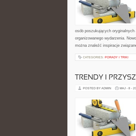
osób poszukujących oryginalnych 
organizowanego wydarzenia. Nowośc
można znaleźć inspiracje związan
CATEGORIES:
PORADY I TRIKI
TRENDY I PRZYS
POSTED BY ADMIN
MAJ - 8 - 2