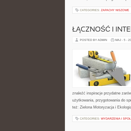
CATEGORIES:
ZAPACHY NISZOWE
ŁĄCZNOŚĆ I INTE
POSTED BY ADMIN
MAJ - 5 - 2
znaleźć inspiracje przydatne zaró
użytkowania, przygotowania do sp
też: Zielona Motoryzacja i Ekologi
CATEGORIES:
WYDARZENIA I SPO