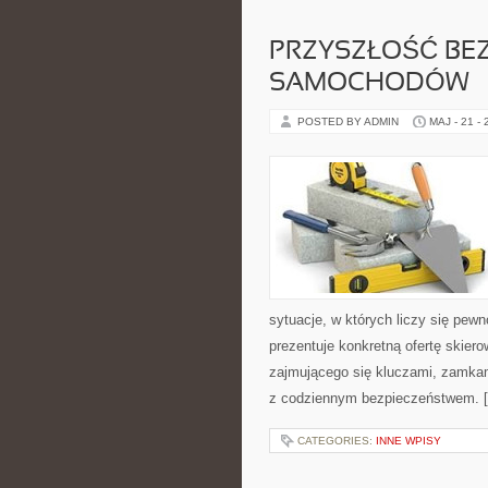
PRZYSZŁOŚĆ BE
SAMOCHODÓW
POSTED BY ADMIN
MAJ - 21 -
sytuacje, w których liczy się pew
prezentuje konkretną ofertę skie
zajmującego się kluczami, zamka
z codziennym bezpieczeństwem. 
CATEGORIES:
INNE WPISY