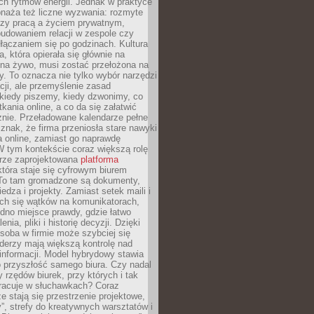
ch rytmów energii. Jednak w praktyce
bnaża też liczne wyzwania: rozmyte
dzy pracą a życiem prywatnym,
budowaniem relacji w zespole czy
łączaniem się po godzinach. Kultura
a, która opierała się głównie na
 na żywo, musi zostać przełożona na
y. To oznacza nie tylko wybór narzędzi
ji, ale przemyślenie zasad
 kiedy piszemy, kiedy dzwonimy, co
ania online, a co da się załatwić
znie. Przeładowane kalendarze pełne
znak, że firma przeniosła stare nawyki
a online, zamiast go naprawdę
W tym kontekście coraz większą rolę
rze zaprojektowana
platforma
tóra staje się cyfrowym biurem
. To tam gromadzone są dokumenty,
edza i projekty. Zamiast setek maili i
ch się wątków na komunikatorach,
dno miejsce prawdy, gdzie łatwo
enia, pliki i historię decyzji. Dzięki
soba w firmie może szybciej się
iderzy mają większą kontrolę nad
informacji. Model hybrydowy stawia
o przyszłość samego biura. Czy nadal
 rzędów biurek, przy których i tak
racuje w słuchawkach? Coraz
ze stają się przestrzenie projektowe,
”, strefy do kreatywnych warsztatów i