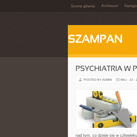
Archiwum
Katego
Strona główna
SZAMPAN
PSYCHIATRIA W 
POSTED BY ADMIN
MAJ - 23 -
nad tym, co dzieje się w człowiek