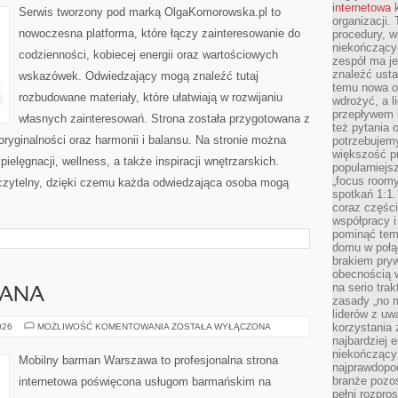
internetowa
k
Serwis tworzony pod marką OlgaKomorowska.pl to
organizacji
nowoczesna platforma, które łączy zainteresowanie do
procedury, wi
niekończący
codzienności, kobiecej energii oraz wartościowych
zespół ma je
znaleźć ustal
wskazówek. Odwiedzający mogą znaleźć tutaj
temu nowa o
rozbudowane materiały, które ułatwiają w rozwijaniu
wdrożyć, a l
przepływem 
własnych zainteresowań. Strona została przygotowana z
też pytania 
oryginalności oraz harmonii i balansu. Na stronie można
potrzebujemy
większość p
ielęgnacji, wellness, a także inspiracji wnętrzarskich.
popularniejs
„focus roomy
czytelny, dzięki czemu każda odwiedzająca osoba mogą
spotkań 1:1.
coraz części
współpracy i
pominąć tem
domu w połą
brakiem pryw
obecnością w
na serio tra
MANA
zasady „no m
liderów z uw
PORADNIK
korzystania 
026
MOŻLIWOŚĆ KOMENTOWANIA
ZOSTAŁA WYŁĄCZONA
BARMANA
najbardziej 
niekończący 
Mobilny barman Warszawa to profesjonalna strona
najprawdopod
branże pozos
internetowa poświęcona usługom barmańskim na
pełni rozpr