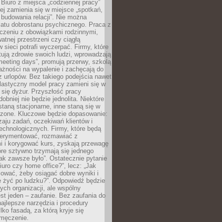
 Biuro z miejsca „codziennej pracy”
ej zamienia się w miejsce „spotkań,
 budowania relacji”. Nie można
atu dobrostanu psychicznego. Praca z
czeniu z obowiązkami rodzinnymi,
atnej przestrzeni czy ciągłą
 sieci potrafi wyczerpać. Firmy, które
ktują zdrowie swoich ludzi, wprowadzają
eeting days”, promują przerwy, szkolą
ażności na wypalenie i zachęcają do
z urlopów. Bez takiego podejścia nawet
elastyczny model pracy zamieni się w
się dyżur. Przyszłość pracy
obniej nie będzie jednolita. Niektóre
taną stacjonarne, inne staną się w
oszone. Kluczowe będzie dopasowanie:
zaju zadań, oczekiwań klientów i
echnologicznych. Firmy, które będą
erymentować, rozmawiać z
i i korygować kurs, zyskają przewagę
óre sztywno trzymają się jednego
ak zawsze było”. Ostatecznie pytanie
Biuro czy home office?”, lecz: „Jak
ować, żeby osiągać dobre wyniki i
e żyć po ludzku?”. Odpowiedź będzie
nych organizacji, ale wspólny
st jeden – zaufanie. Bez zaufania do
najlepsze narzędzia i procedury
lko fasadą, za którą kryje się
 zmęczenie.