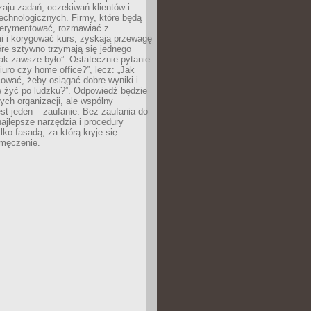
zaju zadań, oczekiwań klientów i
echnologicznych. Firmy, które będą
erymentować, rozmawiać z
i i korygować kurs, zyskają przewagę
óre sztywno trzymają się jednego
ak zawsze było”. Ostatecznie pytanie
Biuro czy home office?”, lecz: „Jak
ować, żeby osiągać dobre wyniki i
e żyć po ludzku?”. Odpowiedź będzie
nych organizacji, ale wspólny
st jeden – zaufanie. Bez zaufania do
najlepsze narzędzia i procedury
lko fasadą, za którą kryje się
 zmęczenie.