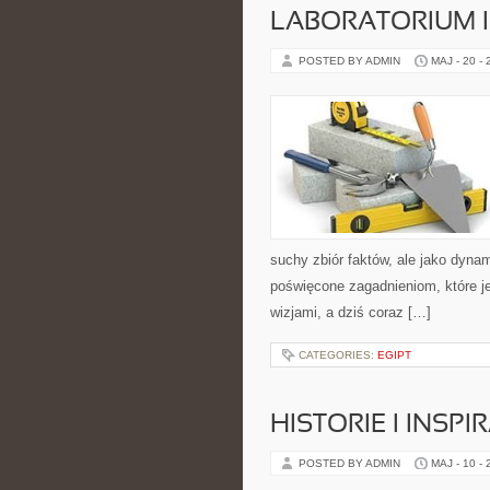
LABORATORIUM I
POSTED BY ADMIN
MAJ - 20 -
suchy zbiór faktów, ale jako dyna
poświęcone zagadnieniom, które j
wizjami, a dziś coraz […]
CATEGORIES:
EGIPT
HISTORIE I INSPI
POSTED BY ADMIN
MAJ - 10 -