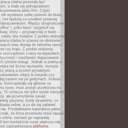
praca zdalna przestała być
em, a stała się pełnoprawnym
kcjonowania wielu firm. Część
nie wyobraża sobie powrotu do biura
t, inni tęsknią za rytuałem porannej
ółpracownikami. Między skrajnościami
ffice” i „tylko biuro” rozgościł się
owy, który – przynajmniej w teorii –
zalety obu światów. Z punktu widzenia
praca zdalna to szansa na obniżenie
rowych oraz dostęp do talentów spoza
ta czy kraju. Z punktu widzenia
to oszczędność czasu na dojazdach,
styczność i możliwość dopasowania
ch rytmów energii. Jednak w praktyce
bnaża też liczne wyzwania: rozmyte
dzy pracą a życiem prywatnym,
budowaniem relacji w zespole czy
łączaniem się po godzinach. Kultura
a, która opierała się głównie na
 na żywo, musi zostać przełożona na
y. To oznacza nie tylko wybór narzędzi
ji, ale przemyślenie zasad
 kiedy piszemy, kiedy dzwonimy, co
ania online, a co da się załatwić
znie. Przeładowane kalendarze pełne
znak, że firma przeniosła stare nawyki
a online, zamiast go naprawdę
W tym kontekście coraz większą rolę
rze zaprojektowana
platforma