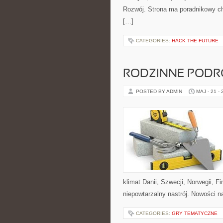
Rozwój. Strona ma poradnikowy ch
[…]
CATEGORIES:
HACK THE FUTURE
RODZINNE PODR
POSTED BY ADMIN
MAJ - 21 -
klimat Danii, Szwecji, Norwegii, Fi
niepowtarzalny nastrój. Nowości na 
CATEGORIES:
GRY TEMATYCZNE