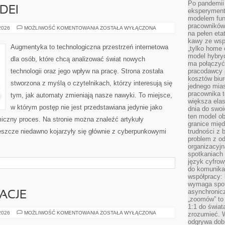
Po pandemii 
DEI
eksperyment
modelem fun
pracowników 
LABORATORIUM
 2026
MOŻLIWOŚĆ KOMENTOWANIA
ZOSTAŁA WYŁĄCZONA
na pełen eta
IDEI
kawy ze wsp
Augmentyka to technologiczna przestrzeń internetowa
„tylko home o
model hybryd
dla osób, które chcą analizować świat nowych
ma połączyć 
technologii oraz jego wpływ na pracę. Strona została
pracodawcy 
kosztów biu
stworzona z myślą o czytelnikach, którzy interesują się
jednego mias
pracownika 
tym, jak automaty zmieniają nasze nawyki. To miejsce,
większa ela
w którym postęp nie jest przedstawiana jedynie jako
dnia do swoi
ten model o
miczny proces. Na stronie można znaleźć artykuły
granice mię
eszcze niedawno kojarzyły się głównie z cyberpunkowymi
trudności z 
problem z od
organizacyjn
spotkaniach
język cyfrow
do komunikac
współpracy:
wymaga spotk
asynchronic
RACJE
„zoomów” to 
1:1 do świat
HISTORIE
 2026
MOŻLIWOŚĆ KOMENTOWANIA
ZOSTAŁA WYŁĄCZONA
zrozumieć. 
I
odgrywa dob
INSPIRACJE