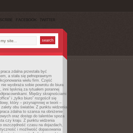
SCRIBE
FACEBOOK
TWITTER
praca zdalna przestała być
em, a stała się pełnoprawnym
kcjonowania wielu firm. Część
nie wyobraża sobie powrotu do biura
t, inni tęsknią za rytuałem porannej
ółpracownikami. Między skrajnościami
ffice” i „tylko biuro” rozgościł się
owy, który – przynajmniej w teorii –
zalety obu światów. Z punktu widzenia
praca zdalna to szansa na obniżenie
rowych oraz dostęp do talentów spoza
ta czy kraju. Z punktu widzenia
to oszczędność czasu na dojazdach,
styczność i możliwość dopasowania