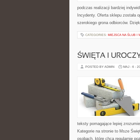
podczas realizacji bardziej indywi
Incydenty. Oferta sklepu została
szerokiego grona odbiorców. Dzięk
CATEGORIES:
MIEJSCA NA ŚLUB I
ŚWIĘTA I UROCZ
POSTED BY ADMIN
MAJ - 6 - 2
teksty pomagające lepiej zrozum
Kategorie na stronie to Msze Świę
osobach, które chcą regularnie po