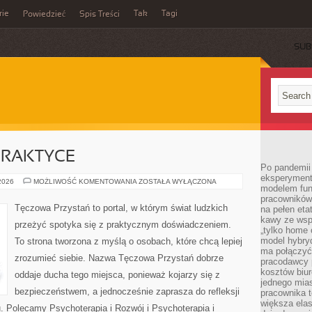
rie
Tak
Tagi
Powiedzieć
Spis Treści
SUB
PRAKTYCE
Po pandemii 
eksperyment
PSYCHIATRIA
 2026
MOŻLIWOŚĆ KOMENTOWANIA
ZOSTAŁA WYŁĄCZONA
modelem fun
W
PRAKTYCE
pracowników 
Tęczowa Przystań to portal, w którym świat ludzkich
na pełen eta
kawy ze wsp
przeżyć spotyka się z praktycznym doświadczeniem.
„tylko home o
model hybryd
To strona tworzona z myślą o osobach, które chcą lepiej
ma połączyć 
zrozumieć siebie. Nazwa Tęczowa Przystań dobrze
pracodawcy 
kosztów biu
oddaje ducha tego miejsca, ponieważ kojarzy się z
jednego mias
bezpieczeństwem, a jednocześnie zaprasza do refleksji
pracownika 
większa ela
u. Polecamy Psychoterapia i Rozwój i Psychoterapia i