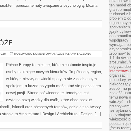
dnia do swoi
ten model o
arakter i porusza tematy związane z psychologią. Można
granice mię
trudności z 
problem z od
organizacyjn
spotkaniach
język cyfrow
do komunikac
współpracy:
ÓŻE
wymaga spotk
asynchronic
„zoomów” to 
RODZINNE
 2026
MOŻLIWOŚĆ KOMENTOWANIA
ZOSTAŁA WYŁĄCZONA
PODRÓŻE
1:1 do świat
zrozumieć. 
Północ Europy to miejsce, które nieustannie inspiruje
odgrywa dob
internetowa
k
osoby szukające nowych kierunków. To północny region,
organizacji
w którym niezwykłe widoki spotyka się z codziennym
procedury, wi
niekończący
spokojem, a każda przygoda może stać się początkiem
zespół ma je
nowej pasji. Strona poświęcona tej tematyce jest
znaleźć ustal
temu nowa o
czytelną bazą wiedzy dla osób, które chcą poczuć
wdrożyć, a l
przepływem 
nlandii, Islandii oraz północnych terenów, gdzie cisza tworzy
też pytania 
stronie to Architektura i Design i Architektura i Design. […]
potrzebujemy
większość p
popularniejs
„focus roomy