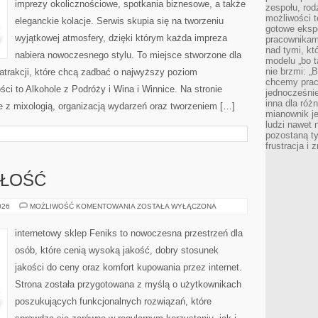
imprezy okolicznościowe, spotkania biznesowe, a także
zespołu, rod
możliwości t
eleganckie kolacje. Serwis skupia się na tworzeniu
gotowe eksp
wyjątkowej atmosfery, dzięki którym każda impreza
pracownikam
nad tymi, kt
nabiera nowoczesnego stylu. To miejsce stworzone dla
modelu „bo t
nie brzmi: „
atrakcji, które chcą zadbać o najwyższy poziom
chcemy prac
i to Alkohole z Podróży i Wina i Winnice. Na stronie
jednocześni
inna dla róż
e z mixologią, organizacją wydarzeń oraz tworzeniem […]
mianownik je
ludzi nawet 
pozostaną ty
frustracja i
ZŁOŚĆ
TRENDY
026
MOŻLIWOŚĆ KOMENTOWANIA
ZOSTAŁA WYŁĄCZONA
I
PRZYSZŁOŚĆ
internetowy sklep Feniks to nowoczesna przestrzeń dla
osób, które cenią wysoką jakość, dobry stosunek
jakości do ceny oraz komfort kupowania przez internet.
Strona została przygotowana z myślą o użytkownikach
poszukujących funkcjonalnych rozwiązań, które