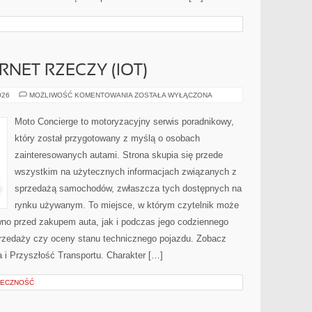
RNET RZECZY (IOT)
ŁĄCZNOŚĆ
026
MOŻLIWOŚĆ KOMENTOWANIA
ZOSTAŁA WYŁĄCZONA
I
INTERNET
RZECZY
Moto Concierge to motoryzacyjny serwis poradnikowy,
(IOT)
który został przygotowany z myślą o osobach
zainteresowanych autami. Strona skupia się przede
wszystkim na użytecznych informacjach związanych z
sprzedażą samochodów, zwłaszcza tych dostępnych na
rynku używanym. To miejsce, w którym czytelnik może
wno przed zakupem auta, jak i podczas jego codziennego
rzedaży czy oceny stanu technicznego pojazdu. Zobacz
a i Przyszłość Transportu. Charakter […]
ŁECZNOŚĆ