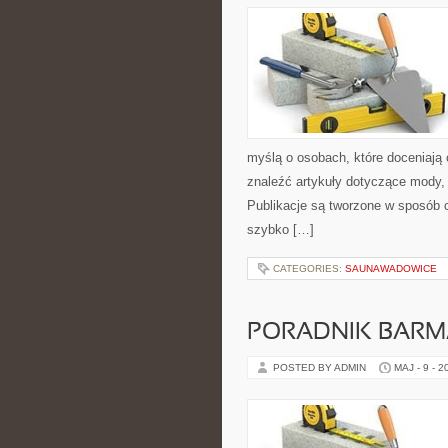
myślą o osobach, które doceniają 
znaleźć artykuły dotyczące mody, p
Publikacje są tworzone w sposób 
szybko […]
CATEGORIES:
SAUNAWADOWICE
PORADNIK BAR
POSTED BY ADMIN
MAJ - 9 - 2