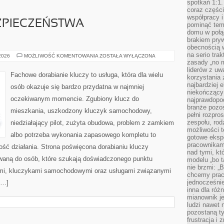
spotkań 1:1.
coraz części
współpracy i
ZPIECZEŃSTWA
pominąć tem
domu w połą
brakiem pryw
obecnością w
na serio tra
PRZYSZŁOŚĆ
 2026
MOŻLIWOŚĆ KOMENTOWANIA
ZOSTAŁA WYŁĄCZONA
BEZPIECZEŃSTWA
zasady „no m
SAMOCHODÓW
liderów z uw
Fachowe dorabianie kluczy to usługa, która dla wielu
korzystania 
najbardziej 
osób okazuje się bardzo przydatna w najmniej
niekończący 
oczekiwanym momencie. Zgubiony klucz do
najprawdopod
branże pozos
mieszkania, uszkodzony kluczyk samochodowy,
pełni rozpr
zespołu, rod
niedziałający pilot, zużyta obudowa, problem z zamkiem
możliwości t
albo potrzeba wykonania zapasowego kompletu to
gotowe eksp
pracownikam
ność działania. Strona poświęcona dorabianiu kluczy
nad tymi, kt
rowaną do osób, które szukają doświadczonego punktu
modelu „bo t
nie brzmi: „
mi, kluczykami samochodowymi oraz usługami związanymi
chcemy prac
jednocześni
[…]
inna dla róż
mianownik je
ludzi nawet 
pozostaną ty
frustracja i