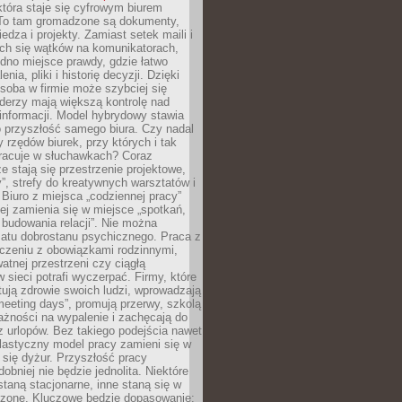
tóra staje się cyfrowym biurem
. To tam gromadzone są dokumenty,
edza i projekty. Zamiast setek maili i
ch się wątków na komunikatorach,
dno miejsce prawdy, gdzie łatwo
enia, pliki i historię decyzji. Dzięki
soba w firmie może szybciej się
iderzy mają większą kontrolę nad
informacji. Model hybrydowy stawia
o przyszłość samego biura. Czy nadal
 rzędów biurek, przy których i tak
racuje w słuchawkach? Coraz
ze stają się przestrzenie projektowe,
”, strefy do kreatywnych warsztatów i
 Biuro z miejsca „codziennej pracy”
ej zamienia się w miejsce „spotkań,
 budowania relacji”. Nie można
atu dobrostanu psychicznego. Praca z
czeniu z obowiązkami rodzinnymi,
atnej przestrzeni czy ciągłą
 sieci potrafi wyczerpać. Firmy, które
ktują zdrowie swoich ludzi, wprowadzają
eeting days”, promują przerwy, szkolą
ażności na wypalenie i zachęcają do
z urlopów. Bez takiego podejścia nawet
elastyczny model pracy zamieni się w
się dyżur. Przyszłość pracy
obniej nie będzie jednolita. Niektóre
taną stacjonarne, inne staną się w
oszone. Kluczowe będzie dopasowanie: