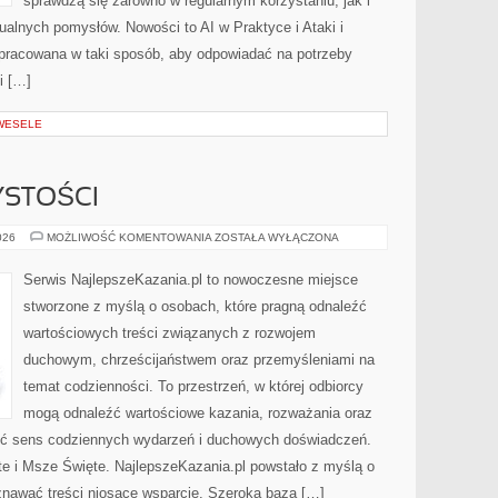
sprawdzą się zarówno w regularnym korzystaniu, jak i
dualnych pomysłów. Nowości to AI w Praktyce i Ataki i
 opracowana w taki sposób, aby odpowiadać na potrzeby
i […]
 WESELE
YSTOŚCI
ŚWIĘTA
026
MOŻLIWOŚĆ KOMENTOWANIA
ZOSTAŁA WYŁĄCZONA
I
UROCZYSTOŚCI
Serwis NajlepszeKazania.pl to nowoczesne miejsce
stworzone z myślą o osobach, które pragną odnaleźć
wartościowych treści związanych z rozwojem
duchowym, chrześcijaństwem oraz przemyśleniami na
temat codzienności. To przestrzeń, w której odbiorcy
mogą odnaleźć wartościowe kazania, rozważania oraz
ieć sens codziennych wydarzeń i duchowych doświadczeń.
te i Msze Święte. NajlepszeKazania.pl powstało z myślą o
znawać treści niosące wsparcie. Szeroka baza […]