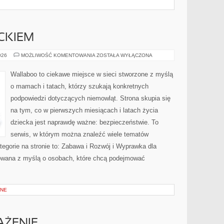
CKIEM
PODRÓŻE
026
MOŻLIWOŚĆ KOMENTOWANIA
ZOSTAŁA WYŁĄCZONA
Z
DZIECKIEM
Wallaboo to ciekawe miejsce w sieci stworzone z myślą
o mamach i tatach, którzy szukają konkretnych
podpowiedzi dotyczących niemowląt. Strona skupia się
na tym, co w pierwszych miesiącach i latach życia
dziecka jest naprawdę ważne: bezpieczeństwie. To
serwis, w którym można znaleźć wiele tematów
egorie na stronie to: Zabawa i Rozwój i Wyprawka dla
towana z myślą o osobach, które chcą podejmować
ANE
AŻENIE