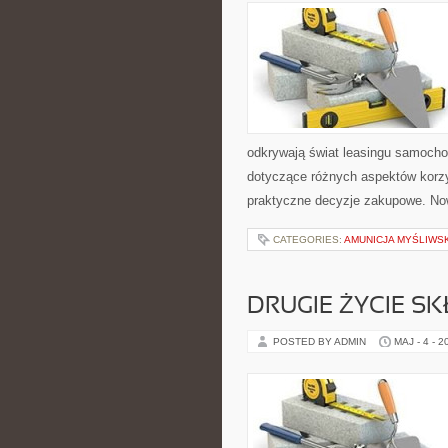
odkrywają świat leasingu samocho
dotyczące różnych aspektów korzy
praktyczne decyzje zakupowe. Now
CATEGORIES:
AMUNICJA MYŚLIWS
DRUGIE ŻYCIE S
POSTED BY ADMIN
MAJ - 4 - 2