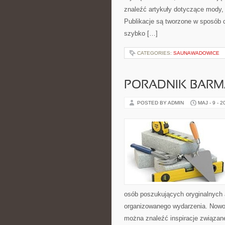
znaleźć artykuły dotyczące mody, p
Publikacje są tworzone w sposób 
szybko […]
CATEGORIES:
SAUNAWADOWICE
PORADNIK BAR
POSTED BY ADMIN
MAJ - 9 - 2
osób poszukujących oryginalnych 
organizowanego wydarzenia. Nowośc
można znaleźć inspiracje związan