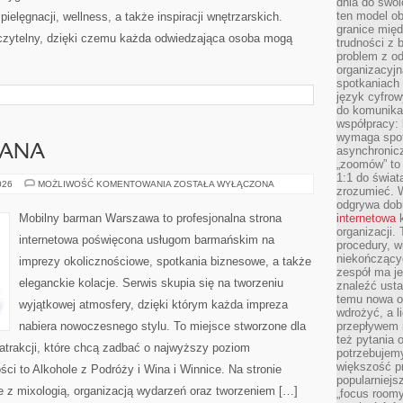
dnia do swoi
ten model o
ielęgnacji, wellness, a także inspiracji wnętrzarskich.
granice mię
czytelny, dzięki czemu każda odwiedzająca osoba mogą
trudności z 
problem z od
organizacyjn
spotkaniach
język cyfrow
do komunikac
współpracy:
wymaga spotk
MANA
asynchronic
„zoomów” to 
1:1 do świat
PORADNIK
026
MOŻLIWOŚĆ KOMENTOWANIA
ZOSTAŁA WYŁĄCZONA
zrozumieć. 
BARMANA
odgrywa dob
Mobilny barman Warszawa to profesjonalna strona
internetowa
k
organizacji
internetowa poświęcona usługom barmańskim na
procedury, wi
niekończący
imprezy okolicznościowe, spotkania biznesowe, a także
zespół ma je
eleganckie kolacje. Serwis skupia się na tworzeniu
znaleźć ustal
temu nowa o
wyjątkowej atmosfery, dzięki którym każda impreza
wdrożyć, a l
nabiera nowoczesnego stylu. To miejsce stworzone dla
przepływem 
też pytania 
atrakcji, które chcą zadbać o najwyższy poziom
potrzebujemy
większość p
i to Alkohole z Podróży i Wina i Winnice. Na stronie
popularniejs
e z mixologią, organizacją wydarzeń oraz tworzeniem […]
„focus roomy