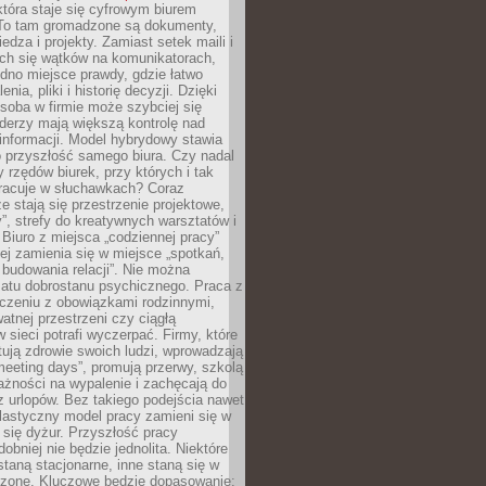
tóra staje się cyfrowym biurem
. To tam gromadzone są dokumenty,
edza i projekty. Zamiast setek maili i
ch się wątków na komunikatorach,
dno miejsce prawdy, gdzie łatwo
enia, pliki i historię decyzji. Dzięki
soba w firmie może szybciej się
iderzy mają większą kontrolę nad
informacji. Model hybrydowy stawia
o przyszłość samego biura. Czy nadal
 rzędów biurek, przy których i tak
racuje w słuchawkach? Coraz
ze stają się przestrzenie projektowe,
”, strefy do kreatywnych warsztatów i
 Biuro z miejsca „codziennej pracy”
ej zamienia się w miejsce „spotkań,
 budowania relacji”. Nie można
atu dobrostanu psychicznego. Praca z
czeniu z obowiązkami rodzinnymi,
atnej przestrzeni czy ciągłą
 sieci potrafi wyczerpać. Firmy, które
ktują zdrowie swoich ludzi, wprowadzają
eeting days”, promują przerwy, szkolą
ażności na wypalenie i zachęcają do
z urlopów. Bez takiego podejścia nawet
elastyczny model pracy zamieni się w
się dyżur. Przyszłość pracy
obniej nie będzie jednolita. Niektóre
taną stacjonarne, inne staną się w
oszone. Kluczowe będzie dopasowanie: