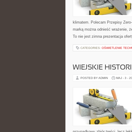
klimatem. Polecam Przepisy Zero-
marką można odnieść wrażenie, że 
To nie jest zimna prezentacja ofert
CATEGORIES:
OŚWIETLENIE TECH
WIEJSKIE HISTOR
POSTED BY ADMIN
MAJ - 3 - 2
przypadkowy zbiór treści, lecz lek