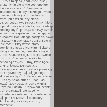
 Biuro z miejsca „codziennej pracy”
ej zamienia się w miejsce „spotkań,
 budowania relacji”. Nie można
atu dobrostanu psychicznego. Praca z
czeniu z obowiązkami rodzinnymi,
atnej przestrzeni czy ciągłą
 sieci potrafi wyczerpać. Firmy, które
ktują zdrowie swoich ludzi, wprowadzają
eeting days”, promują przerwy, szkolą
ażności na wypalenie i zachęcają do
z urlopów. Bez takiego podejścia nawet
elastyczny model pracy zamieni się w
się dyżur. Przyszłość pracy
obniej nie będzie jednolita. Niektóre
taną stacjonarne, inne staną się w
oszone. Kluczowe będzie dopasowanie:
zaju zadań, oczekiwań klientów i
echnologicznych. Firmy, które będą
erymentować, rozmawiać z
i i korygować kurs, zyskają przewagę
óre sztywno trzymają się jednego
ak zawsze było”. Ostatecznie pytanie
Biuro czy home office?”, lecz: „Jak
ować, żeby osiągać dobre wyniki i
e żyć po ludzku?”. Odpowiedź będzie
nych organizacji, ale wspólny
st jeden – zaufanie. Bez zaufania do
najlepsze narzędzia i procedury
lko fasadą, za którą kryje się
 zmęczenie.