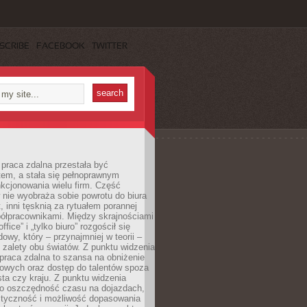
SCRIBE
FACEBOOK
TWITTER
praca zdalna przestała być
em, a stała się pełnoprawnym
kcjonowania wielu firm. Część
nie wyobraża sobie powrotu do biura
t, inni tęsknią za rytuałem porannej
ółpracownikami. Między skrajnościami
ffice” i „tylko biuro” rozgościł się
owy, który – przynajmniej w teorii –
zalety obu światów. Z punktu widzenia
praca zdalna to szansa na obniżenie
rowych oraz dostęp do talentów spoza
ta czy kraju. Z punktu widzenia
to oszczędność czasu na dojazdach,
styczność i możliwość dopasowania