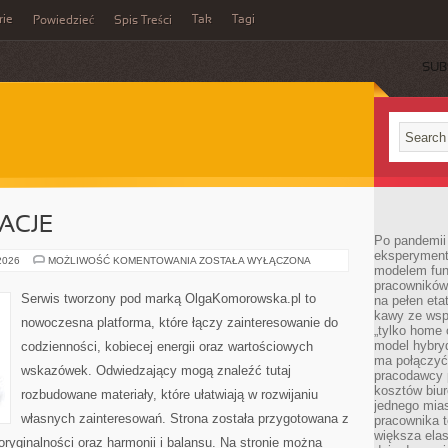
rie
Tak
Tagi
Powiedzieć
Spis Treści
SUB
RACJE
Po pandemii 
eksperyment
HISTORIE
 2026
MOŻLIWOŚĆ KOMENTOWANIA
ZOSTAŁA WYŁĄCZONA
modelem fun
I
INSPIRACJE
pracowników 
Serwis tworzony pod marką OlgaKomorowska.pl to
na pełen eta
kawy ze wsp
nowoczesna platforma, które łączy zainteresowanie do
„tylko home o
model hybryd
codzienności, kobiecej energii oraz wartościowych
ma połączyć 
wskazówek. Odwiedzający mogą znaleźć tutaj
pracodawcy 
kosztów biu
rozbudowane materiały, które ułatwiają w rozwijaniu
jednego mias
własnych zainteresowań. Strona została przygotowana z
pracownika 
większa ela
oryginalności oraz harmonii i balansu. Na stronie można