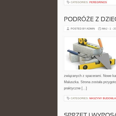
CATEGORIES:
PEREGRINOS
PODRÓŻE Z DZIE
POSTED BY ADMIN
MAJ - 1 - 2
związanych z spacerami. Nowe kat
Maluszka. Strona została przygo
praktyczne […]
CATEGORIES:
MASZYNY BUDOWL
SPRZĘT I WYPOS