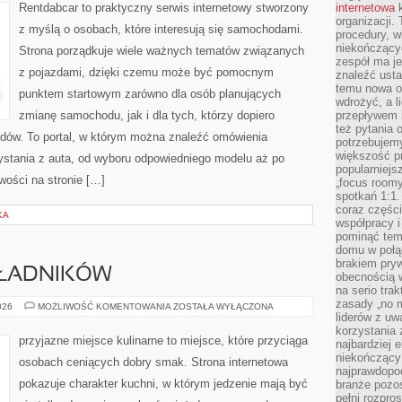
Rentdabcar to praktyczny serwis internetowy stworzony
internetowa
k
organizacji
z myślą o osobach, które interesują się samochodami.
procedury, wi
niekończący
Strona porządkuje wiele ważnych tematów związanych
zespół ma je
z pojazdami, dzięki czemu może być pomocnym
znaleźć ustal
temu nowa o
punktem startowym zarówno dla osób planujących
wdrożyć, a l
zmianę samochodu, jak i dla tych, którzy dopiero
przepływem 
też pytania 
dów. To portal, w którym można znaleźć omówienia
potrzebujemy
większość p
stania z auta, od wyboru odpowiedniego modelu aż po
popularniejs
ości na stronie […]
„focus roomy
spotkań 1:1.
coraz części
KA
współpracy i
pominąć tem
domu w połą
brakiem pryw
KŁADNIKÓW
obecnością w
na serio tra
zasady „no m
DRUGIE
026
MOŻLIWOŚĆ KOMENTOWANIA
ZOSTAŁA WYŁĄCZONA
ŻYCIE
liderów z uw
SKŁADNIKÓW
korzystania 
przyjazne miejsce kulinarne to miejsce, które przyciąga
najbardziej 
niekończący 
osobach ceniących dobry smak. Strona internetowa
najprawdopod
pokazuje charakter kuchni, w którym jedzenie mają być
branże pozos
pełni rozpr