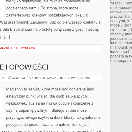
nie tylko doprawione, ale również dopasowane do
zespołu, rod
możliwości t
codziennego rytmu. To strona, która może
gotowe eksp
zainteresować klientów, poszukujących lokalu z
pracownikam
nad tymi, kt
Waste i Poradnik Zakupowy. Już od pierwszego kontaktu z
modelu „bo t
Bibi Bistro stawia na prostotę połączoną z gościnnością.
nie brzmi: „
chcemy prac
y, […]
jednocześni
inna dla róż
mianownik je
NICZNE I PRZEMYSŁOWE
ludzi nawet 
pozostaną ty
frustracja i
IE I OPOWIEŚCI
WIEJSKIE
026
MOŻLIWOŚĆ KOMENTOWANIA
ZOSTAŁA WYŁĄCZONA
HISTORIE
I
OPOWIEŚCI
Madlennn to serwis, które może być odbierane jako
estetyczny punkt w sieci dla osób szukających
wskazówek. Już sama nazwa buduje skojarzenie z
czymś zapamiętywalnym, dlatego strona może
przyciągać uwagę użytkowników, którzy lubią naturalne
podejście do prezentowania tematów. To nie jest
ka przestrzeń, w której ważne są zarówno przejrzystość, jak