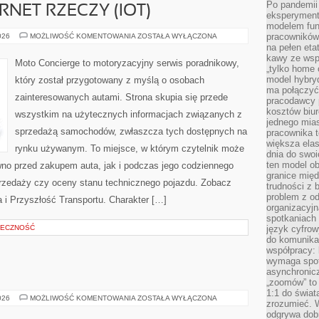
Po pandemii 
RNET RZECZY (IOT)
eksperyment
modelem fun
ŁĄCZNOŚĆ
pracowników 
026
MOŻLIWOŚĆ KOMENTOWANIA
ZOSTAŁA WYŁĄCZONA
I
na pełen eta
INTERNET
kawy ze wsp
RZECZY
Moto Concierge to motoryzacyjny serwis poradnikowy,
(IOT)
„tylko home o
model hybryd
który został przygotowany z myślą o osobach
ma połączyć 
zainteresowanych autami. Strona skupia się przede
pracodawcy 
kosztów biu
wszystkim na użytecznych informacjach związanych z
jednego mias
sprzedażą samochodów, zwłaszcza tych dostępnych na
pracownika 
większa ela
rynku używanym. To miejsce, w którym czytelnik może
dnia do swoi
ten model o
wno przed zakupem auta, jak i podczas jego codziennego
granice mię
rzedaży czy oceny stanu technicznego pojazdu. Zobacz
trudności z 
problem z od
a i Przyszłość Transportu. Charakter […]
organizacyjn
spotkaniach
ŁECZNOŚĆ
język cyfrow
do komunikac
współpracy:
wymaga spotk
E
asynchronic
„zoomów” to 
1:1 do świat
TESTY
026
MOŻLIWOŚĆ KOMENTOWANIA
ZOSTAŁA WYŁĄCZONA
zrozumieć. 
I
RECENZJE
odgrywa dob