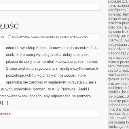
spotkań 1:1.
coraz części
współpracy i
pominąć tem
domu w połą
brakiem pryw
ZŁOŚĆ
obecnością w
na serio tra
zasady „no m
TRENDY
026
MOŻLIWOŚĆ KOMENTOWANIA
ZOSTAŁA WYŁĄCZONA
I
liderów z uw
PRZYSZŁOŚĆ
korzystania 
internetowy sklep Feniks to nowoczesna przestrzeń dla
najbardziej 
niekończący 
osób, które cenią wysoką jakość, dobry stosunek
najprawdopod
jakości do ceny oraz komfort kupowania przez internet.
branże pozos
pełni rozpr
Strona została przygotowana z myślą o użytkownikach
zespołu, rod
możliwości t
poszukujących funkcjonalnych rozwiązań, które
gotowe eksp
sprawdzą się zarówno w regularnym korzystaniu, jak i
pracownikam
nad tymi, kt
dualnych pomysłów. Nowości to AI w Praktyce i Ataki i
modelu „bo t
 opracowana w taki sposób, aby odpowiadać na potrzeby
nie brzmi: „
chcemy prac
i […]
jednocześni
inna dla róż
mianownik je
 WESELE
ludzi nawet 
pozostaną ty
frustracja i