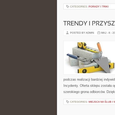
CATEGORIES:
PORADY I TRIKI
TRENDY I PRZYS
POSTED BY ADMIN
MAJ - 8 - 2
podczas realizacji bardziej indywi
Incydenty. Oferta sklepu została
szerokiego grona odbiorców. Dzięk
CATEGORIES:
MIEJSCA NA ŚLUB I