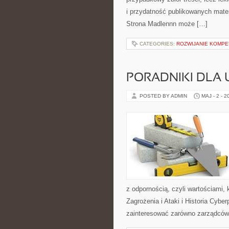
i przydatność publikowanych materi
Strona Madlennn może […]
CATEGORIES:
ROZWIJANIE KOMPE
PORADNIKI DLA
POSTED BY ADMIN
MAJ - 2 - 2
z odpornością, czyli wartościami
Zagrożenia i Ataki i Historia Cybe
zainteresować zarówno zarządców ob