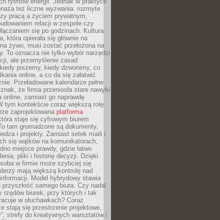
ch rytmów energii. Jednak w praktyce
bnaża też liczne wyzwania: rozmyte
dzy pracą a życiem prywatnym,
budowaniem relacji w zespole czy
łączaniem się po godzinach. Kultura
a, która opierała się głównie na
 na żywo, musi zostać przełożona na
y. To oznacza nie tylko wybór narzędzi
ji, ale przemyślenie zasad
 kiedy piszemy, kiedy dzwonimy, co
ania online, a co da się załatwić
znie. Przeładowane kalendarze pełne
znak, że firma przeniosła stare nawyki
a online, zamiast go naprawdę
W tym kontekście coraz większą rolę
rze zaprojektowana
platforma
tóra staje się cyfrowym biurem
. To tam gromadzone są dokumenty,
edza i projekty. Zamiast setek maili i
ch się wątków na komunikatorach,
dno miejsce prawdy, gdzie łatwo
enia, pliki i historię decyzji. Dzięki
soba w firmie może szybciej się
iderzy mają większą kontrolę nad
informacji. Model hybrydowy stawia
o przyszłość samego biura. Czy nadal
 rzędów biurek, przy których i tak
racuje w słuchawkach? Coraz
ze stają się przestrzenie projektowe,
”, strefy do kreatywnych warsztatów i