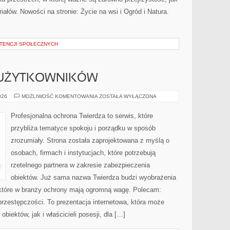
ałów. Nowości na stronie: Życie na wsi i Ogród i Natura.
TENCJI SPOŁECZNYCH
 UŻYTKOWNIKÓW
PORADNIKI
026
MOŻLIWOŚĆ KOMENTOWANIA
ZOSTAŁA WYŁĄCZONA
DLA
UŻYTKOWNIKÓW
Profesjonalna ochrona Twierdza to serwis, które
przybliża tematyce spokoju i porządku w sposób
zrozumiały. Strona została zaprojektowana z myślą o
osobach, firmach i instytucjach, które potrzebują
rzetelnego partnera w zakresie zabezpieczenia
obiektów. Już sama nazwa Twierdza budzi wyobrażenia
, które w branży ochrony mają ogromną wagę. Polecam:
rprzestępczości. To prezentacja internetowa, która może
iektów, jak i właścicieli posesji, dla […]