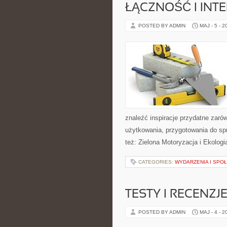
ŁĄCZNOŚĆ I INTE
POSTED BY ADMIN
MAJ - 5 - 2
znaleźć inspiracje przydatne zaró
użytkowania, przygotowania do sp
też: Zielona Motoryzacja i Ekologi
CATEGORIES:
WYDARZENIA I SPO
TESTY I RECENZJ
POSTED BY ADMIN
MAJ - 4 - 2