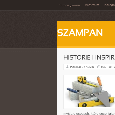
Archiwum
Katego
Strona główna
SZAMPAN
HISTORIE I INSPI
POSTED BY ADMIN
MAJ - 10 -
myślą o osobach, które doceniają 