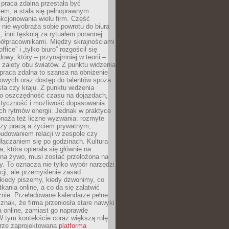
praca zdalna przestała być
em, a stała się pełnoprawnym
kcjonowania wielu firm. Część
nie wyobraża sobie powrotu do biura
t, inni tęsknią za rytuałem porannej
ółpracownikami. Między skrajnościami
ffice” i „tylko biuro” rozgościł się
owy, który – przynajmniej w teorii –
zalety obu światów. Z punktu widzenia
praca zdalna to szansa na obniżenie
rowych oraz dostęp do talentów spoza
ta czy kraju. Z punktu widzenia
to oszczędność czasu na dojazdach,
styczność i możliwość dopasowania
ch rytmów energii. Jednak w praktyce
bnaża też liczne wyzwania: rozmyte
dzy pracą a życiem prywatnym,
budowaniem relacji w zespole czy
łączaniem się po godzinach. Kultura
a, która opierała się głównie na
 na żywo, musi zostać przełożona na
y. To oznacza nie tylko wybór narzędzi
ji, ale przemyślenie zasad
 kiedy piszemy, kiedy dzwonimy, co
ania online, a co da się załatwić
znie. Przeładowane kalendarze pełne
znak, że firma przeniosła stare nawyki
a online, zamiast go naprawdę
W tym kontekście coraz większą rolę
rze zaprojektowana
platforma