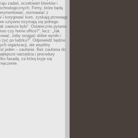
zaju zadań, oczekiwań klientów i
echnologicznych. Firmy, które będą
erymentować, rozmawiać z
i i korygować kurs, zyskają przewagę
óre sztywno trzymają się jednego
ak zawsze było”. Ostatecznie pytanie
Biuro czy home office?”, lecz: „Jak
ować, żeby osiągać dobre wyniki i
e żyć po ludzku?”. Odpowiedź będzie
nych organizacji, ale wspólny
st jeden – zaufanie. Bez zaufania do
najlepsze narzędzia i procedury
lko fasadą, za którą kryje się
 zmęczenie.