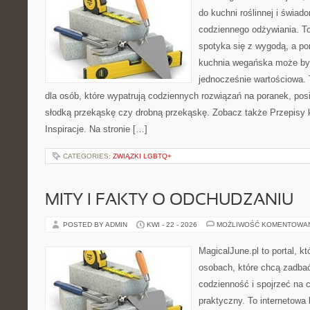
do kuchni roślinnej i świad
codziennego odżywiania. To 
spotyka się z wygodą, a po
kuchnia wegańska może być
jednocześnie wartościowa
dla osób, które wypatrują codziennych rozwiązań na poranek, posił
słodką przekąskę czy drobną przekąskę. Zobacz także Przepisy 
Inspiracje. Na stronie […]
CATEGORIES:
ZWIĄZKI LGBTQ+
MITY I FAKTY O ODCHUDZANIU
POSTED BY ADMIN
KWI - 22 - 2026
MOŻLIWOŚĆ KOMENTOWA
MagicalJune.pl to portal, k
osobach, które chcą zadbać
codzienność i spojrzeć na 
praktyczny. To internetowa