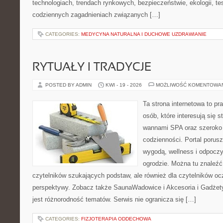
technologiach, trendach rynkowych, bezpieczeństwie, ekologii, t
codziennych zagadnieniach związanych […]
CATEGORIES:
MEDYCYNA NATURALNA I DUCHOWE UZDRAWIANIE
RYTUAŁY I TRADYCJE
POSTED BY ADMIN
KWI - 19 - 2026
MOŻLIWOŚĆ KOMENTOWA
Ta strona internetowa to pra
osób, które interesują się s
wannami SPA oraz szeroko
codzienności. Portal porus
wygodą, wellness i odpocz
ogrodzie. Można tu znaleźć 
czytelników szukających podstaw, ale również dla czytelników o
perspektywy. Zobacz także SaunaWadowice i Akcesoria i Gadżety.
jest różnorodność tematów. Serwis nie ogranicza się […]
CATEGORIES:
FIZJOTERAPIA ODDECHOWA