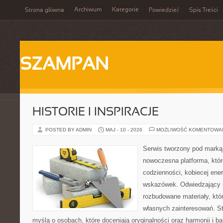
Archiwum
Kategorie
Strona główna
Powiedzieć
Spis Treści
SZAMPAN
HISTORIE I INSPIRACJE
POSTED BY ADMIN
MAJ - 10 - 2026
MOŻLIWOŚĆ KOMENTOWA
Serwis tworzony pod marką
nowoczesna platforma, któr
codzienności, kobiecej ener
wskazówek. Odwiedzający m
rozbudowane materiały, któr
własnych zainteresowań. St
myślą o osobach, które doceniają oryginalności oraz harmonii i b