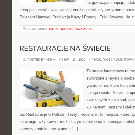
rozgrzewające napoje, a tak
chcą poszerzyć swoją wiedzę codzienne rytuały związane z parz
Polecam Uprawa i Produkcja Kawy i Porady i Triki Kawowe. Na st
CATEGORIES:
DIETA I ZDROWE ODŻYWIANIE
RESTAURACJE NA ŚWIECIE
POSTED BY ADMIN
KWI - 11 - 2026
MOŻLIWOŚĆ KOMENTOWA
Ta strona internetowa to r
stworzone z myślą o osoba
gastronomię, które koncentr
całego świata. Serwis skup
związanych z lokalami, jed
kulinarnymi, testami i cie
też Restauracje w Polsce i Testy i Recenzje. To miejsce, które ł
inspirację. Użytkownik może liczyć zarówno na interesujące teksty
szerszy kontekst związany z […]