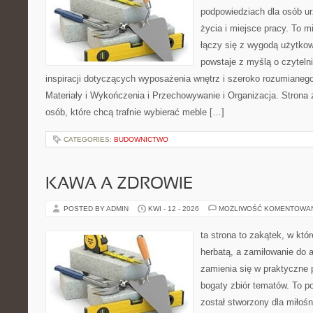
podpowiedziach dla osób u
życia i miejsce pracy. To m
łączy się z wygodą użytkow
powstaje z myślą o czyteln
inspiracji dotyczących wyposażenia wnętrz i szeroko rozumianeg
Materiały i Wykończenia i Przechowywanie i Organizacja. Strona 
osób, które chcą trafnie wybierać meble […]
CATEGORIES:
BUDOWNICTWO
KAWA A ZDROWIE
POSTED BY ADMIN
KWI - 12 - 2026
MOŻLIWOŚĆ KOMENTOWA
ta strona to zakątek, w któ
herbatą, a zamiłowanie do
zamienia się w praktyczne p
bogaty zbiór tematów. To po
został stworzony dla miłoś