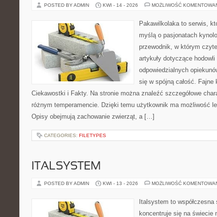
POSTED BY ADMIN
KWI - 14 - 2026
MOŻLIWOŚĆ KOMENTOWA
Pakawilkolaka to serwis, kt
myślą o pasjonatach kynolo
przewodnik, w którym czyte
artykuły dotyczące hodowli
odpowiedzialnych opiekunów
się w spójną całość. Fajne 
Ciekawostki i Fakty. Na stronie można znaleźć szczegółowe chara
różnym temperamencie. Dzięki temu użytkownik ma możliwość lep
Opisy obejmują zachowanie zwierząt, a […]
CATEGORIES:
FILETYPES
ITALSYSTEM
POSTED BY ADMIN
KWI - 13 - 2026
MOŻLIWOŚĆ KOMENTOWA
Italsystem to współczesna s
koncentruje się na świecie