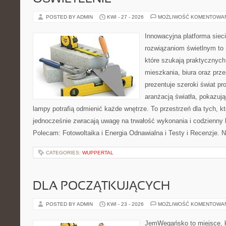
POSTED BY ADMIN
KWI - 27 - 2026
MOŻLIWOŚĆ KOMENTOWA
Innowacyjna platforma sie
rozwiązaniom świetlnym to 
które szukają praktycznych 
mieszkania, biura oraz prz
prezentuje szeroki świat p
aranżacją światła, pokazuj
lampy potrafią odmienić każde wnętrze. To przestrzeń dla tych, kt
jednocześnie zwracają uwagę na trwałość wykonania i codzienny 
Polecam: Fotowoltaika i Energia Odnawialna i Testy i Recenzje. 
CATEGORIES:
WUPPERTAL
DLA POCZĄTKUJĄCYCH
POSTED BY ADMIN
KWI - 23 - 2026
MOŻLIWOŚĆ KOMENTOWA
JemWegańsko to miejsce, kt