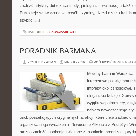
znaleźć artykuły dotyczące mody, pielęgnacji, wellness, a także in
Publikacje są tworzone w sposób czytelny, dzięki czemu każda 
szybko […]
CATEGORIES:
SAUNAWADOWICE
PORADNIK BARMANA
POSTED BY ADMIN
MAJ - 9 - 2026
MOŻLIWOŚĆ KOMENTOWAN
Mobilny barman Warszawa t
internetowa poświęcona u
imprezy okolicznościowe, s
eleganckie kolacje. Serwis 
wyjątkowej atmosfery, dzię
nabiera nowoczesnego stylu
osób poszukujących oryginalnych atrakcji, które chcą zadbać o 
organizowanego wydarzenia. Nowości to Alkohole z Podróży i Wina
można znaleźć inspiracje związane z mixologią, organizacją wyd