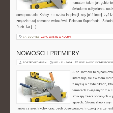
tematom takim jak gubieni
świadome odżywianie, codzi
samopoczucie. Każdy, kto szuka inspiracji, aby jeść lepiej, żyć lże
znajdzie tutaj pomocne wskazówki. Polecam Superfoods i Składni
Ruch. Na […]
CATEGORIES:
ZERO-WASTE W KUCHNI
NOWOŚCI I PREMIERY
POSTED BY ADMIN
KWI - 21 - 2026
MOŻLIWOŚĆ KOMENTOWA
Auto Jarmark to dynamiczna
interesują się światem moto
z myślą o czytelnikach, kt
tematach związanych z aut
szukają treści podanych w 
sposób. Strona skupia się 
fanów czterech kółek oraz osób obserwujących rozwój branży jes