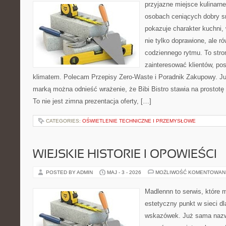
przyjazne miejsce kulinarne
osobach ceniących dobry s
pokazuje charakter kuchni,
nie tylko doprawione, ale 
codziennego rytmu. To stro
zainteresować klientów, po
klimatem. Polecam Przepisy Zero-Waste i Poradnik Zakupowy. Ju
marką można odnieść wrażenie, że Bibi Bistro stawia na prostotę
To nie jest zimna prezentacja oferty, […]
CATEGORIES:
OŚWIETLENIE TECHNICZNE I PRZEMYSŁOWE
WIEJSKIE HISTORIE I OPOWIEŚCI
POSTED BY ADMIN
MAJ - 3 - 2026
MOŻLIWOŚĆ KOMENTOWAN
Madlennn to serwis, które 
estetyczny punkt w sieci d
wskazówek. Już sama nazwa