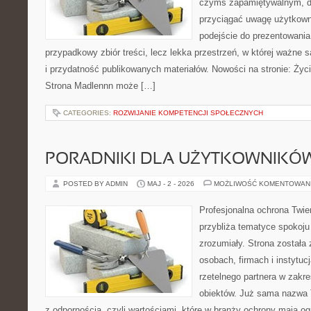
czymś zapamiętywalnym, d
przyciągać uwagę użytkowni
podejście do prezentowania 
przypadkowy zbiór treści, lecz lekka przestrzeń, w której ważne s
i przydatność publikowanych materiałów. Nowości na stronie: Życie
Strona Madlennn może […]
CATEGORIES:
ROZWIJANIE KOMPETENCJI SPOŁECZNYCH
PORADNIKI DLA UŻYTKOWNIKÓ
POSTED BY ADMIN
MAJ - 2 - 2026
MOŻLIWOŚĆ KOMENTOWAN
Profesjonalna ochrona Twier
przybliża tematyce spokoju
zrozumiały. Strona została
osobach, firmach i instytuc
rzetelnego partnera w zakr
obiektów. Już sama nazwa 
z odpornością, czyli wartościami, które w branży ochrony mają 