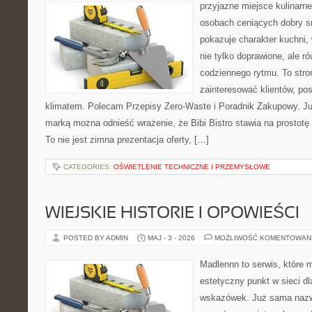
przyjazne miejsce kulinarne
osobach ceniących dobry s
pokazuje charakter kuchni,
nie tylko doprawione, ale 
codziennego rytmu. To stro
zainteresować klientów, po
klimatem. Polecam Przepisy Zero-Waste i Poradnik Zakupowy. Ju
marką można odnieść wrażenie, że Bibi Bistro stawia na prostotę
To nie jest zimna prezentacja oferty, […]
CATEGORIES:
OŚWIETLENIE TECHNICZNE I PRZEMYSŁOWE
WIEJSKIE HISTORIE I OPOWIEŚCI
POSTED BY ADMIN
MAJ - 3 - 2026
MOŻLIWOŚĆ KOMENTOWAN
Madlennn to serwis, które 
estetyczny punkt w sieci d
wskazówek. Już sama nazwa