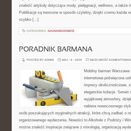
znaleźć artykuły dotyczące mody, pielęgnacji, wellness, a także in
Publikacje są tworzone w sposób czytelny, dzięki czemu każda 
szybko […]
CATEGORIES:
SAUNAWADOWICE
PORADNIK BARMANA
POSTED BY ADMIN
MAJ - 9 - 2026
MOŻLIWOŚĆ KOMENTOWAN
Mobilny barman Warszawa t
internetowa poświęcona u
imprezy okolicznościowe, s
eleganckie kolacje. Serwis 
wyjątkowej atmosfery, dzię
nabiera nowoczesnego stylu
osób poszukujących oryginalnych atrakcji, które chcą zadbać o 
organizowanego wydarzenia. Nowości to Alkohole z Podróży i Wina
można znaleźć inspiracje związane z mixologią, organizacją wyd