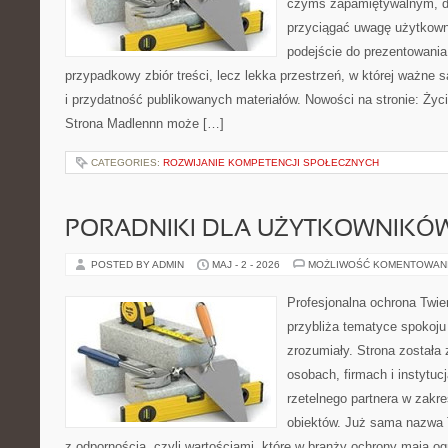
czymś zapamiętywalnym, d
przyciągać uwagę użytkowni
podejście do prezentowania 
przypadkowy zbiór treści, lecz lekka przestrzeń, w której ważne s
i przydatność publikowanych materiałów. Nowości na stronie: Życie
Strona Madlennn może […]
CATEGORIES:
ROZWIJANIE KOMPETENCJI SPOŁECZNYCH
PORADNIKI DLA UŻYTKOWNIKÓ
POSTED BY ADMIN
MAJ - 2 - 2026
MOŻLIWOŚĆ KOMENTOWAN
Profesjonalna ochrona Twier
przybliża tematyce spokoju
zrozumiały. Strona została
osobach, firmach i instytuc
rzetelnego partnera w zakr
obiektów. Już sama nazwa 
z odpornością, czyli wartościami, które w branży ochrony mają 