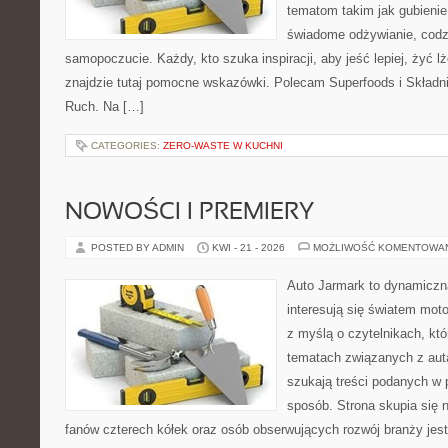
tematom takim jak gubieni
świadome odżywianie, codzi
samopoczucie. Każdy, kto szuka inspiracji, aby jeść lepiej, żyć lże
znajdzie tutaj pomocne wskazówki. Polecam Superfoods i Składni
Ruch. Na […]
CATEGORIES:
ZERO-WASTE W KUCHNI
NOWOŚCI I PREMIERY
POSTED BY ADMIN
KWI - 21 - 2026
MOŻLIWOŚĆ KOMENTOWA
Auto Jarmark to dynamiczna
interesują się światem moto
z myślą o czytelnikach, kt
tematach związanych z aut
szukają treści podanych w 
sposób. Strona skupia się 
fanów czterech kółek oraz osób obserwujących rozwój branży jes