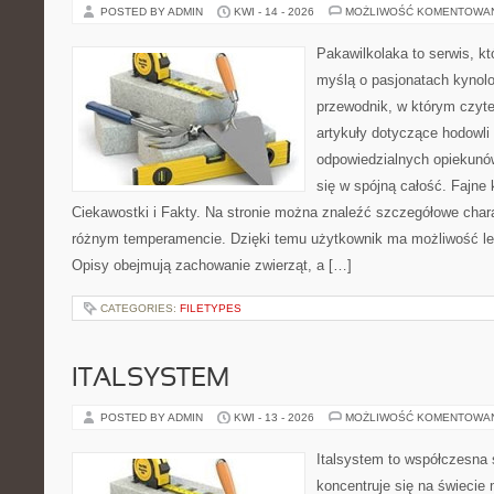
POSTED BY ADMIN
KWI - 14 - 2026
MOŻLIWOŚĆ KOMENTOWA
Pakawilkolaka to serwis, kt
myślą o pasjonatach kynolo
przewodnik, w którym czyte
artykuły dotyczące hodowli
odpowiedzialnych opiekunów
się w spójną całość. Fajne 
Ciekawostki i Fakty. Na stronie można znaleźć szczegółowe chara
różnym temperamencie. Dzięki temu użytkownik ma możliwość lep
Opisy obejmują zachowanie zwierząt, a […]
CATEGORIES:
FILETYPES
ITALSYSTEM
POSTED BY ADMIN
KWI - 13 - 2026
MOŻLIWOŚĆ KOMENTOWA
Italsystem to współczesna s
koncentruje się na świecie