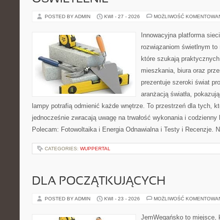
POSTED BY ADMIN
KWI - 27 - 2026
MOŻLIWOŚĆ KOMENTOWA
Innowacyjna platforma sie
rozwiązaniom świetlnym to 
które szukają praktycznych 
mieszkania, biura oraz prz
prezentuje szeroki świat p
aranżacją światła, pokazuj
lampy potrafią odmienić każde wnętrze. To przestrzeń dla tych, kt
jednocześnie zwracają uwagę na trwałość wykonania i codzienny 
Polecam: Fotowoltaika i Energia Odnawialna i Testy i Recenzje. 
CATEGORIES:
WUPPERTAL
DLA POCZĄTKUJĄCYCH
POSTED BY ADMIN
KWI - 23 - 2026
MOŻLIWOŚĆ KOMENTOWA
JemWegańsko to miejsce, kt