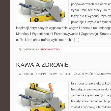
podpowiedziach dla osób u
życia i miejsce pracy. To m
łączy się z wygodą użytkow
powstaje z myślą o czyteln
inspiracji dotyczących wyposażenia wnętrz i szeroko rozumianeg
Materiały i Wykończenia i Przechowywanie i Organizacja. Strona 
osób, które chcą trafnie wybierać meble […]
CATEGORIES:
BUDOWNICTWO
KAWA A ZDROWIE
POSTED BY ADMIN
KWI - 12 - 2026
MOŻLIWOŚĆ KOMENTOWA
ta strona to zakątek, w któ
herbatą, a zamiłowanie do
zamienia się w praktyczne p
bogaty zbiór tematów. To po
został stworzony dla miłoś