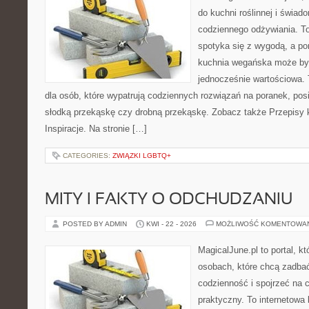
do kuchni roślinnej i świad
codziennego odżywiania. To 
spotyka się z wygodą, a po
kuchnia wegańska może być
jednocześnie wartościowa
dla osób, które wypatrują codziennych rozwiązań na poranek, posił
słodką przekąskę czy drobną przekąskę. Zobacz także Przepisy 
Inspiracje. Na stronie […]
CATEGORIES:
ZWIĄZKI LGBTQ+
MITY I FAKTY O ODCHUDZANIU
POSTED BY ADMIN
KWI - 22 - 2026
MOŻLIWOŚĆ KOMENTOWA
MagicalJune.pl to portal, k
osobach, które chcą zadbać
codzienność i spojrzeć na 
praktyczny. To internetowa