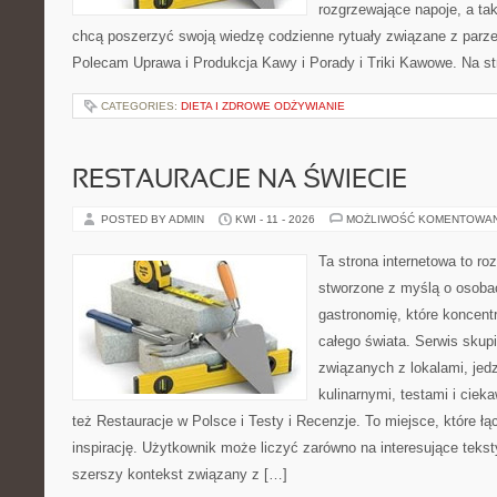
rozgrzewające napoje, a tak
chcą poszerzyć swoją wiedzę codzienne rytuały związane z parz
Polecam Uprawa i Produkcja Kawy i Porady i Triki Kawowe. Na st
CATEGORIES:
DIETA I ZDROWE ODŻYWIANIE
RESTAURACJE NA ŚWIECIE
POSTED BY ADMIN
KWI - 11 - 2026
MOŻLIWOŚĆ KOMENTOWA
Ta strona internetowa to r
stworzone z myślą o osoba
gastronomię, które koncentr
całego świata. Serwis skup
związanych z lokalami, jed
kulinarnymi, testami i cie
też Restauracje w Polsce i Testy i Recenzje. To miejsce, które ł
inspirację. Użytkownik może liczyć zarówno na interesujące teksty
szerszy kontekst związany z […]