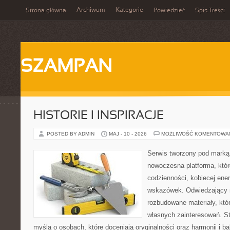
Archiwum
Kategorie
Strona główna
Powiedzieć
Spis Treści
SZAMPAN
HISTORIE I INSPIRACJE
POSTED BY ADMIN
MAJ - 10 - 2026
MOŻLIWOŚĆ KOMENTOWA
Serwis tworzony pod marką
nowoczesna platforma, któr
codzienności, kobiecej ener
wskazówek. Odwiedzający m
rozbudowane materiały, któr
własnych zainteresowań. St
myślą o osobach, które doceniają oryginalności oraz harmonii i b