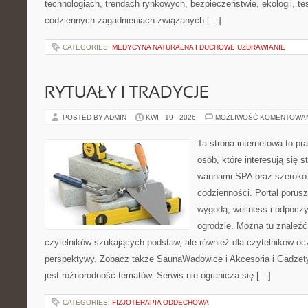
technologiach, trendach rynkowych, bezpieczeństwie, ekologii, t
codziennych zagadnieniach związanych […]
CATEGORIES:
MEDYCYNA NATURALNA I DUCHOWE UZDRAWIANIE
RYTUAŁY I TRADYCJE
POSTED BY ADMIN
KWI - 19 - 2026
MOŻLIWOŚĆ KOMENTOWA
Ta strona internetowa to pra
osób, które interesują się s
wannami SPA oraz szeroko
codzienności. Portal porus
wygodą, wellness i odpocz
ogrodzie. Można tu znaleźć 
czytelników szukających podstaw, ale również dla czytelników o
perspektywy. Zobacz także SaunaWadowice i Akcesoria i Gadżety.
jest różnorodność tematów. Serwis nie ogranicza się […]
CATEGORIES:
FIZJOTERAPIA ODDECHOWA