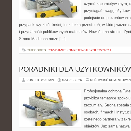
czymś zapamiętywalnym, d
przyciągać uwagę użytkowni
podejście do prezentowania 
przypadkowy zbiór treści, lecz lekka przestrzeń, w której ważne s
i przydatność publikowanych materiałów. Nowości na stronie: Życie
Strona Madlennn może […]
CATEGORIES:
ROZWIJANIE KOMPETENCJI SPOŁECZNYCH
PORADNIKI DLA UŻYTKOWNIKÓ
POSTED BY ADMIN
MAJ - 2 - 2026
MOŻLIWOŚĆ KOMENTOWAN
Profesjonalna ochrona Twier
przybliża tematyce spokoju
zrozumiały. Strona została
osobach, firmach i instytuc
rzetelnego partnera w zakr
obiektów. Już sama nazwa 