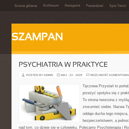
Archiwum
Kategorie
Strona główna
Powiedzieć
Spis Treści
SZAMPAN
PSYCHIATRIA W PRAKTYCE
POSTED BY ADMIN
MAJ - 23 - 2026
MOŻLIWOŚĆ KOMENTOWA
Tęczowa Przystań to portal
przeżyć spotyka się z pra
To strona tworzona z myślą 
zrozumieć siebie. Nazwa T
oddaje ducha tego miejsca,
bezpieczeństwem, a jednocz
nad tym, co dzieje się w człowieku. Polecamy Psychoterapia i Ro