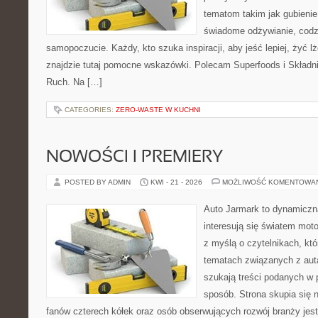
tematom takim jak gubieni
świadome odżywianie, codzi
samopoczucie. Każdy, kto szuka inspiracji, aby jeść lepiej, żyć lże
znajdzie tutaj pomocne wskazówki. Polecam Superfoods i Składni
Ruch. Na […]
CATEGORIES:
ZERO-WASTE W KUCHNI
NOWOŚCI I PREMIERY
POSTED BY ADMIN
KWI - 21 - 2026
MOŻLIWOŚĆ KOMENTOWA
Auto Jarmark to dynamiczna
interesują się światem moto
z myślą o czytelnikach, kt
tematach związanych z aut
szukają treści podanych w 
sposób. Strona skupia się 
fanów czterech kółek oraz osób obserwujących rozwój branży jes