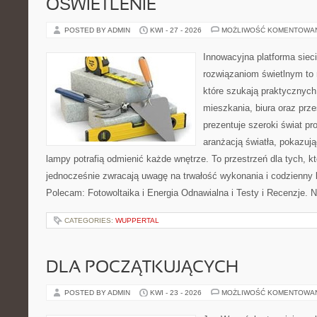
OŚWIETLENIE
POSTED BY ADMIN
KWI - 27 - 2026
MOŻLIWOŚĆ KOMENTOWA
Innowacyjna platforma sie
rozwiązaniom świetlnym to 
które szukają praktycznych 
mieszkania, biura oraz prz
prezentuje szeroki świat p
aranżacją światła, pokazuj
lampy potrafią odmienić każde wnętrze. To przestrzeń dla tych, kt
jednocześnie zwracają uwagę na trwałość wykonania i codzienny 
Polecam: Fotowoltaika i Energia Odnawialna i Testy i Recenzje. 
CATEGORIES:
WUPPERTAL
DLA POCZĄTKUJĄCYCH
POSTED BY ADMIN
KWI - 23 - 2026
MOŻLIWOŚĆ KOMENTOWA