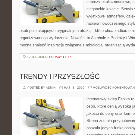
imprezy okolicznościowe, s
eleganckie kolacje. Serwis 
wyjątkowej atmosfery, dzię
nabiera nowoczesnego stylu
osób poszukujących oryginalnych atrakcji, które chcą zadbać o 
organizowanego wydarzenia. Nowości to Alkohole z Podróży i Wina
można znaleźć inspiracje związane z mixologią, organizacją wyd
CATEGORIES:
PORADY I TRIKI
TRENDY I PRZYSZŁOŚĆ
POSTED BY ADMIN
MAJ - 8 - 2026
MOŻLIWOŚĆ KOMENTOWAN
internetowy sklep Feniks t
osób, które cenią wysoką j
jakości do ceny oraz komfor
Strona została przygotowa
poszukujących funkcjonalny