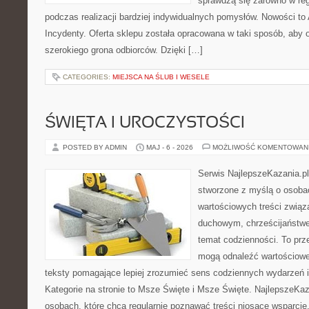
sprawdzą się zarówno w reg
podczas realizacji bardziej indywidualnych pomysłów. Nowości to A
Incydenty. Oferta sklepu została opracowana w taki sposób, aby
szerokiego grona odbiorców. Dzięki […]
CATEGORIES:
MIEJSCA NA ŚLUB I WESELE
ŚWIĘTA I UROCZYSTOŚCI
POSTED BY ADMIN
MAJ - 6 - 2026
MOŻLIWOŚĆ KOMENTOWAN
Serwis NajlepszeKazania.p
stworzone z myślą o osobac
wartościowych treści zwią
duchowym, chrześcijaństw
temat codzienności. To prze
mogą odnaleźć wartościowe
teksty pomagające lepiej zrozumieć sens codziennych wydarzeń
Kategorie na stronie to Msze Święte i Msze Święte. NajlepszeKaz
osobach, które chcą regularnie poznawać treści niosące wsparci