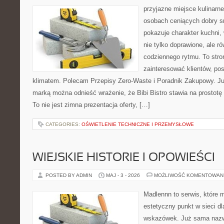
przyjazne miejsce kulinarne
osobach ceniących dobry s
pokazuje charakter kuchni,
nie tylko doprawione, ale 
codziennego rytmu. To stro
zainteresować klientów, po
klimatem. Polecam Przepisy Zero-Waste i Poradnik Zakupowy. Ju
marką można odnieść wrażenie, że Bibi Bistro stawia na prostotę
To nie jest zimna prezentacja oferty, […]
CATEGORIES:
OŚWIETLENIE TECHNICZNE I PRZEMYSŁOWE
WIEJSKIE HISTORIE I OPOWIEŚCI
POSTED BY ADMIN
MAJ - 3 - 2026
MOŻLIWOŚĆ KOMENTOWAN
Madlennn to serwis, które 
estetyczny punkt w sieci d
wskazówek. Już sama nazwa