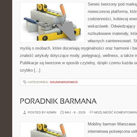
Serwis tworzony pod marką
nowoczesna platforma, któr
codzienności, kobiecej ener
wskazówek. Odwiedzający m
rozbudowane materiały, któr
własnych zainteresowań. St
myślą o osobach, które doceniają oryginalności oraz harmonii i b
znaleźć artykuły dotyczące mody, pielęgnacji, wellness, a także in
Publikacje są tworzone w sposób czytelny, dzięki czemu każda 
szybko […]
CATEGORIES:
SAUNAWADOWICE
PORADNIK BARMANA
POSTED BY ADMIN
MAJ - 9 - 2026
MOŻLIWOŚĆ KOMENTOWAN
Mobilny barman Warszawa t
internetowa poświęcona u