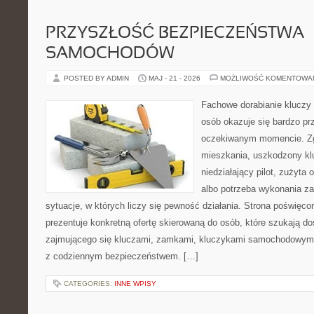
PRZYSZŁOŚĆ BEZPIECZEŃSTWA
SAMOCHODÓW
POSTED BY ADMIN
MAJ - 21 - 2026
MOŻLIWOŚĆ KOMENTOWA
Fachowe dorabianie kluczy t
osób okazuje się bardzo pr
oczekiwanym momencie. Zg
mieszkania, uszkodzony k
niedziałający pilot, zużyt
albo potrzeba wykonania z
sytuacje, w których liczy się pewność działania. Strona poświęco
prezentuje konkretną ofertę skierowaną do osób, które szukają 
zajmującego się kluczami, zamkami, kluczykami samochodowymi
z codziennym bezpieczeństwem. […]
CATEGORIES:
INNE WPISY