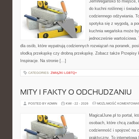
JemWegańsko to miejsce, kt
do kuchni roślinnej i świad
codziennego odżywiania. To 
spotyka się z wygodą, a po
kuchnia wegańska może być
jednocześnie wartościowa
dla osób, które wypatrują codziennych rozwiązań na poranek, posił
słodką przekąskę czy drobną przekąskę. Zobacz także Przepisy 
Inspiracje. Na stronie […]
CATEGORIES:
ZWIĄZKI LGBTQ+
MITY I FAKTY O ODCHUDZANIU
POSTED BY ADMIN
KWI - 22 - 2026
MOŻLIWOŚĆ KOMENTOWA
MagicalJune.pl to portal, k
osobach, które chcą zadbać
codzienność i spojrzeć na 
praktyczny. To internetowa