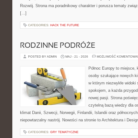
Rozwój. Strona ma poradnikowy charakter i porusza tematy zwią
[…]
CATEGORIES:
HACK THE FUTURE
RODZINNE PODRÓŻE
POSTED BY ADMIN
MAJ - 21 - 2026
MOŻLIWOŚĆ KOMENTOWA
Północ Europy to miejsce, k
osoby szukające nowych kie
w którym niezwykłe widoki
spokojem, a każda przygod
nowej pasji. Strona poświęc
czytelną bazą wiedzy dla o
klimat Danii, Szwecji, Norwegii, Finlandii, Islandii oraz północnyc
niepowtarzalny nastrój. Nowości na stronie to Architektura i Design
CATEGORIES:
GRY TEMATYCZNE