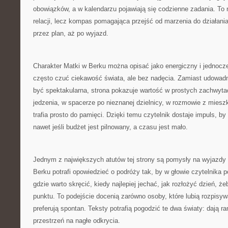
obowiązków, a w kalendarzu pojawiają się codzienne zadania. To n
relacji, lecz kompas pomagająca przejść od marzenia do działani
przez plan, aż po wyjazd.
Charakter Matki w Berku można opisać jako energiczny i jednocz
często czuć ciekawość świata, ale bez nadęcia. Zamiast udowadn
być spektakularna, strona pokazuje wartość w prostych zachwyt
jedzenia, w spacerze po nieznanej dzielnicy, w rozmowie z miesz
trafia prosto do pamięci. Dzięki temu czytelnik dostaje impuls, by
nawet jeśli budżet jest pilnowany, a czasu jest mało.
Jednym z największych atutów tej strony są pomysły na wyjazdy
Berku potrafi opowiedzieć o podróży tak, by w głowie czytelnika po
gdzie warto skręcić, kiedy najlepiej jechać, jak rozłożyć dzień, ż
punktu. To podejście docenią zarówno osoby, które lubią rozpisywać
preferują spontan. Teksty potrafią pogodzić te dwa światy: dają ra
przestrzeń na nagłe odkrycia.