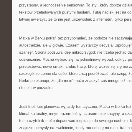
przystępny, a jednocześnie sensowny. To styl, który dobrze dział
tekstów przeładowanych pustymi hasłami. Tutaj nacisk jest na d
łatwiej uwierzyć, że to nie jest „przewodnik z internetu”, tylko pe
Matka w Berku potrafi też przypomnieć, że podróże nie zaczynają
autostradzie, ale w głowie. Czasem wystarczy decyzja: „spróbuję”
szansę”. Strona podsuwa ideę mikroprzygód: nie trzeba jechać da
odświeżenie. Można wybrać się na jednodniowy wypad, odkryć pob
przetestować nowe smaki, zrobić trasę, której wcześniej się nie z
szczególnie cenne dla osób, które chcą podróżować, ale czują, 
Berku przekonuje, że „dla mnie” może znaczyć coś innego niż i
i to jest w porządku.
Jeśli ktoś lubi planować wyjazdy tematycznie, Matka w Berku też
klimat kulturalny, innym razem leśny, czasem relaksacyjny, a cza
temu czytelnik może dopasować inspiracje do swojego nastroju: 
znajdzie pomysły na zwolnienie; kiedy ma ochotę na ruch, trafi na 