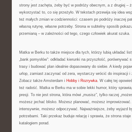
strony jest zachęta, żeby być w podróży obecnym, a z drugiej – 
wykorzystać to, co się przeżyło. W tekstach przewija się idea wsp
też małych zmian w codzienności: czasem po podróży inaczej pat
własną rutynę, własne potrzeby. Strona w subtelny sposób pokaz
przemianą – w zależności od tego, czego człowiek akurat szuka.
Matka w Berku to także miejsce dla tych, którzy lubią układać li
„bank pomysłów”: odkładać kierunki na przyszłość, porównywać 
trasy i budować plan idealnie dopasowany do siebie. A kiedy poja
urlop, zamiast zaczynać od zera, wystarczy wrócić do inspiracji i 
Zobacz także Amsterdam i
Hobby i Rozrywka
. W całej tej opowie
też radość. Matka w Berku ma w sobie lekki humor, który sprawia,
presji. To nie jest strona, która mówi „musisz”, tylko raczej „moż
możesz jechać blisko. Możesz planować, możesz improwizować
intensywnie, możesz odpoczywać. Najważniejsze, żeby wyjazd b
potrzebami. Taki przekaz buduje relację i sprawia, że strona staje
katalogiem porad.