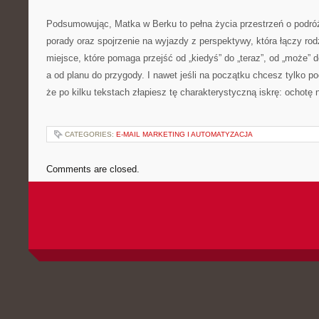
Podsumowując, Matka w Berku to pełna życia przestrzeń o podróż
porady oraz spojrzenie na wyjazdy z perspektywy, która łączy ro
miejsce, które pomaga przejść od „kiedyś” do „teraz”, od „może” d
a od planu do przygody. I nawet jeśli na początku chcesz tylko p
że po kilku tekstach złapiesz tę charakterystyczną iskrę: ochotę 
CATEGORIES:
E-MAIL MARKETING I AUTOMATYZACJA
Comments are closed.