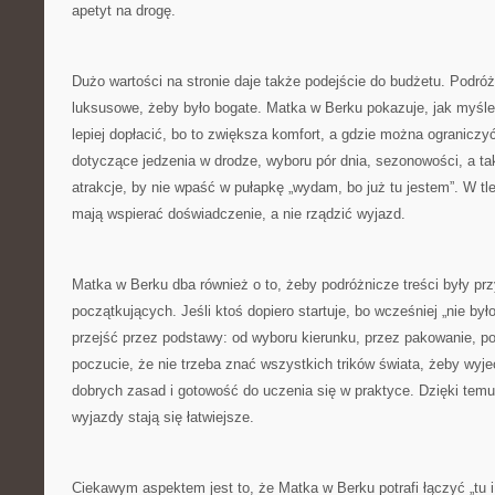
apetyt na drogę.
Dużo wartości na stronie daje także podejście do budżetu. Podró
luksusowe, żeby było bogate. Matka w Berku pokazuje, jak myśl
lepiej dopłacić, bo to zwiększa komfort, a gdzie można ograniczy
dotyczące jedzenia w drodze, wyboru pór dnia, sezonowości, a ta
atrakcje, by nie wpaść w pułapkę „wydam, bo już tu jestem”. W tl
mają wspierać doświadczenie, a nie rządzić wyjazd.
Matka w Berku dba również o to, żeby podróżnicze treści były pr
początkujących. Jeśli ktoś dopiero startuje, bo wcześniej „nie był
przejść przez podstawy: od wyboru kierunku, przez pakowanie, po
poczucie, że nie trzeba znać wszystkich trików świata, żeby wyj
dobrych zasad i gotowość do uczenia się w praktyce. Dzięki temu 
wyjazdy stają się łatwiejsze.
Ciekawym aspektem jest to, że Matka w Berku potrafi łączyć „tu i 