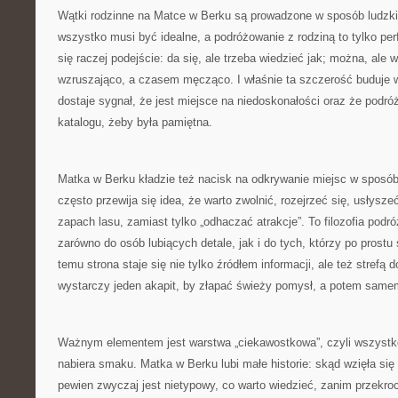
Wątki rodzinne na Matce w Berku są prowadzone w sposób ludzki. 
wszystko musi być idealne, a podróżowanie z rodziną to tylko per
się raczej podejście: da się, ale trzeba wiedzieć jak; można, ale 
wzruszająco, a czasem męcząco. I właśnie ta szczerość buduje 
dostaje sygnał, że jest miejsce na niedoskonałości oraz że podró
katalogu, żeby była pamiętna.
Matka w Berku kładzie też nacisk na odkrywanie miejsc w sposó
często przewija się idea, że warto zwolnić, rozejrzeć się, usłysz
zapach lasu, zamiast tylko „odhaczać atrakcje”. To filozofia podr
zarówno do osób lubiących detale, jak i do tych, którzy po prost
temu strona staje się nie tylko źródłem informacji, ale też strefą
wystarczy jeden akapit, by złapać świeży pomysł, a potem same
Ważnym elementem jest warstwa „ciekawostkowa”, czyli wszystko
nabiera smaku. Matka w Berku lubi małe historie: skąd wzięła si
pewien zwyczaj jest nietypowy, co warto wiedzieć, zanim przekroc