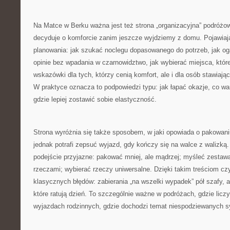
Na Matce w Berku ważna jest też strona „organizacyjna” podróżow
decyduje o komforcie zanim jeszcze wyjdziemy z domu. Pojawiaj
planowania: jak szukać noclegu dopasowanego do potrzeb, jak ogar
opinie bez wpadania w czarnowidztwo, jak wybierać miejsca, któr
wskazówki dla tych, którzy cenią komfort, ale i dla osób stawiają
W praktyce oznacza to podpowiedzi typu: jak łapać okazje, co wa
gdzie lepiej zostawić sobie elastyczność.
Strona wyróżnia się także sposobem, w jaki opowiada o pakowaniu
jednak potrafi zepsuć wyjazd, gdy kończy się na walce z walizką
podejście przyjazne: pakować mniej, ale mądrzej; myśleć zestaw
rzeczami; wybierać rzeczy uniwersalne. Dzięki takim treściom czyt
klasycznych błędów: zabierania „na wszelki wypadek” pół szafy, 
które ratują dzień. To szczególnie ważne w podróżach, gdzie liczy
wyjazdach rodzinnych, gdzie dochodzi temat niespodziewanych sy