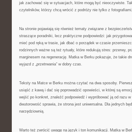
jak zachować się w sytuacjach, które mogą być nieoczywiste. Taki
czytelników, którzy chcą wrócić z podróży nie tylko z fotografiami
Na stronie pojawiają się również tematy związane z bezpieczeńst
straszące poradniki, lecz praktyczne podpowiedzi: jak przygotow
mieć pod ręką w trasie, jak dbać o porządek w czasie przemiesz
rodzinnych ważne są też rytuały, które redukują stres: przerwy, pr
marginesem na regenerację. Matka w Berku pokazuje, że takie dro
wyjazd z „przetrwania” w dobry czas.
Teksty na Matce w Berku można czytać na dwa sposoby. Pierwszy
usiąść z kawą i dać się poprowadzić opowieści, w której są emocj
wejść po konkret, znaleźć podpowiedź i wypróbować ją od razu w 
dwutorowość sprawia, że strona jest uniwersalna. Dla jednych bę
narzędziownią.
Warto też zwrócić uwagę na język i ton komunikacji. Matka w Be