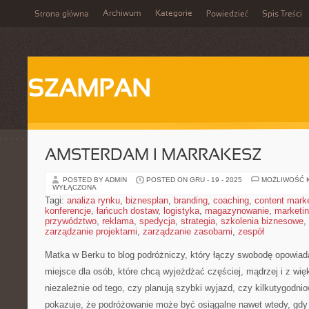
Archiwum
Kategorie
Strona główna
Powiedzieć
Spis Treści
SZAMPAN
AMSTERDAM I MARRAKESZ
POSTED BY ADMIN
POSTED ON GRU - 19 - 2025
MOŻLIWOŚĆ 
WYŁĄCZONA
Tagi:
analiza rynku
,
biznesplan
,
branding
,
coaching
,
content mark
konferencje
,
łańcuch dostaw
,
logistyka
,
magazynowanie
,
marketi
przywództwo
,
reklama
,
spedycja
,
strategia
,
szkolenia biznesowe
,
zarządzanie projektami
,
zarządzanie zasobami
,
zespół
Matka w Berku to blog podróżniczy, który łączy swobodę opowiad
miejsce dla osób, które chcą wyjeżdżać częściej, mądrzej i z w
niezależnie od tego, czy planują szybki wyjazd, czy kilkutygodn
pokazuje, że podróżowanie może być osiągalne nawet wtedy, gdy 