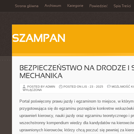
Archiwum
Kategorie
Strona główna
Powiedzieć
Spis Treści
SZAMPAN
BEZPIECZEŃSTWO NA DRODZE I SI
MECHANIKA
POSTED BY ADMIN
POSTED ON LIS - 23 - 2025
MOŻLIWOŚĆ 
WYŁĄCZONA
Portal poświęcony prawu jazdy i egzaminom to miejsce, w który
przygotowująca się do egzaminu poznajdzie konkretne wskazówk
uprawnień kierowcy, nauki jazdy oraz egzaminu teoretycznego i p
wszechstronny kompendium wiedzy dla kandydatów na kierowców,
uprawnionych kierowców, którzy chcą poczuć się pewniej za kier