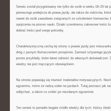
Serwis został przygotowany nie tylko do osób w wieku 18–25 lat 
pierwszego podejścia do prawa jazdy, ale także do rodziców, któ
nawet do osób zawodowo związanych ze szkoleniem kierowców, k
spojrzenia na proces nauki. Dzięki szerokiemu zakresowi treści
dobrać treści pod swoje potrzeby.
Charakterystyczną cechą tej strony o prawie jazdy jest mieszank
dróg z jasnym tłumaczeniem przepisów. Zamiast sztywnego języ
proste przykłady, które łatwo odnieść do własnych doświadczeń.
wiedzy nie jest męczącym obowiązkiem.
Na stronie pojawiają się również materiałów motywacyjnych. Niezl
egzaminu, mimo że radzą sobie na jazdach. Tutaj poznasz jak rad
oddychać, a także co zrobić po niezdanym egzaminie.
Ten serwis to ponadto bogate źródło wiedzy dla tych, którzy śled