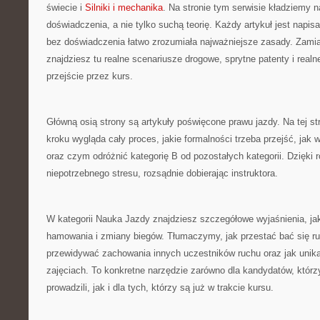
świecie i
Silniki i mechanika
. Na stronie tym serwisie kładziemy n
doświadczenia, a nie tylko suchą teorię. Każdy artykuł jest napi
bez doświadczenia łatwo zrozumiała najważniejsze zasady. Zam
znajdziesz tu realne scenariusze drogowe, sprytne patenty i realne
przejście przez kurs.
Główną osią strony są artykuły poświęcone prawu jazdy. Na tej st
kroku wygląda cały proces, jakie formalności trzeba przejść, jak 
oraz czym odróżnić kategorię B od pozostałych kategorii. Dzięki
niepotrzebnego stresu, rozsądnie dobierając instruktora.
W kategorii Nauka Jazdy znajdziesz szczegółowe wyjaśnienia, ja
hamowania i zmiany biegów. Tłumaczymy, jak przestać bać się ru
przewidywać zachowania innych uczestników ruchu oraz jak uni
zajęciach. To konkretne narzędzie zarówno dla kandydatów, którz
prowadzili, jak i dla tych, którzy są już w trakcie kursu.