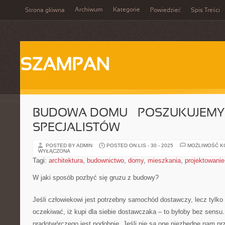
Archiwum
Kategorie
Strona główna
Powiedzieć
Spis Treści
SZAMPAN
BUDOWA DOMU – POSZUKUJEMY
SPECJALISTÓW
POSTED BY ADMIN
POSTED ON LIS - 30 - 2025
MOŻLIWOŚĆ 
WYŁĄCZONA
Tagi:
architektura
,
budownictwo
,
domy
,
mieszkania
,
projektowanie
W jaki sposób pozbyć się gruzu z budowy?
Jeśli człowiekowi jest potrzebny samochód dostawczy, lecz tylko 
oczekiwać, iż kupi dla siebie dostawczaka – to byłoby bez sensu
prądotwórczego jest podobnie. Jeśli nie są one niezbędne nam pr