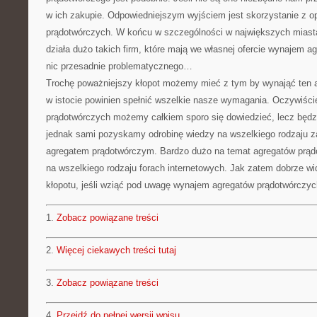
w ich zakupie. Odpowiedniejszym wyjściem jest skorzystanie z o
prądotwórczych. W końcu w szczególności w największych miastac
działa dużo takich firm, które mają we własnej ofercie wynajem 
nic przesadnie problematycznego…
Trochę poważniejszy kłopot możemy mieć z tym by wynająć ten a
w istocie powinien spełnić wszelkie nasze wymagania. Oczywiśc
prądotwórczych możemy całkiem sporo się dowiedzieć, lecz będzie
jednak sami pozyskamy odrobinę wiedzy na wszelkiego rodzaju z
agregatem prądotwórczym. Bardzo dużo na temat agregatów prą
na wszelkiego rodzaju forach internetowych. Jak zatem dobrze wi
kłopotu, jeśli wziąć pod uwagę wynajem agregatów prądotwórczyc
1.
Zobacz powiązane treści
2.
Więcej ciekawych treści tutaj
3.
Zobacz powiązane treści
4.
Przejdź do pełnej wersji wpisu