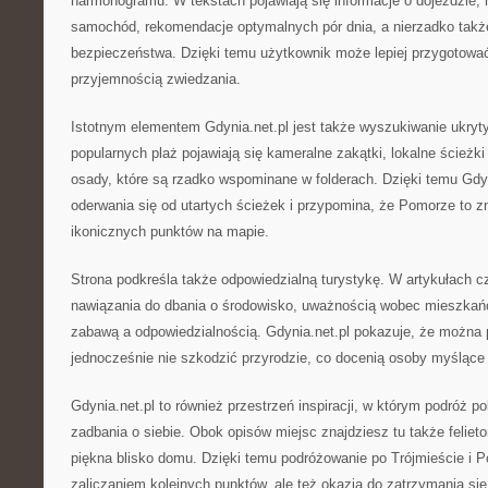
harmonogramu. W tekstach pojawiają się informacje o dojeździe, 
samochód, rekomendacje optymalnych pór dnia, a nierzadko tak
bezpieczeństwa. Dzięki temu użytkownik może lepiej przygotować 
przyjemnością zwiedzania.
Istotnym elementem Gdynia.net.pl jest także wyszukiwanie ukryt
popularnych plaż pojawiają się kameralne zakątki, lokalne ścież
osady, które są rzadko wspominane w folderach. Dzięki temu Gdyni
oderwania się od utartych ścieżek i przypomina, że Pomorze to zn
ikonicznych punktów na mapie.
Strona podkreśla także odpowiedzialną turystykę. W artykułach cz
nawiązania do dbania o środowisko, uważnością wobec mieszka
zabawą a odpowiedzialnością. Gdynia.net.pl pokazuje, że można
jednocześnie nie szkodzić przyrodzie, co docenią osoby myślące
Gdynia.net.pl to również przestrzeń inspiracji, w którym podróż 
zadbania o siebie. Obok opisów miejsc znajdziesz tu także feliet
piękna blisko domu. Dzięki temu podróżowanie po Trójmieście i Po
zaliczaniem kolejnych punktów, ale też okazją do zatrzymania się