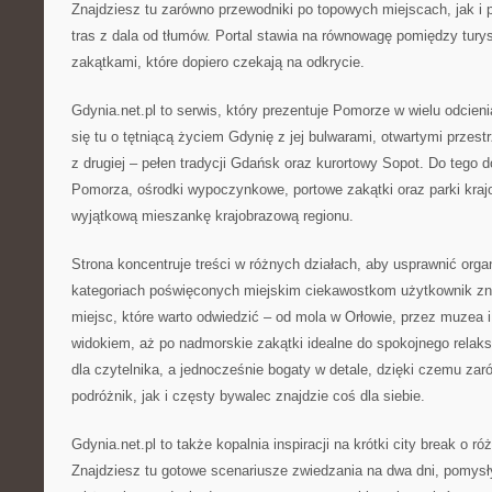
Znajdziesz tu zarówno przewodniki po topowych miejscach, jak i 
tras z dala od tłumów. Portal stawia na równowagę pomiędzy tury
zakątkami, które dopiero czekają na odkrycie.
Gdynia.net.pl to serwis, który prezentuje Pomorze w wielu odcieni
się tu o tętniącą życiem Gdynię z jej bulwarami, otwartymi przes
z drugiej – pełen tradycji Gdańsk oraz kurortowy Sopot. Do tego 
Pomorza, ośrodki wypoczynkowe, portowe zakątki oraz parki kraj
wyjątkową mieszankę krajobrazową regionu.
Strona koncentruje treści w różnych działach, aby usprawnić orga
kategoriach poświęconych miejskim ciekawostkom użytkownik zn
miejsc, które warto odwiedzić – od mola w Orłowie, przez muzea 
widokiem, aż po nadmorskie zakątki idealne do spokojnego relaks
dla czytelnika, a jednocześnie bogaty w detale, dzięki czemu za
podróżnik, jak i częsty bywalec znajdzie coś dla siebie.
Gdynia.net.pl to także kopalnia inspiracji na krótki city break o r
Znajdziesz tu gotowe scenariusze zwiedzania na dwa dni, pomysł