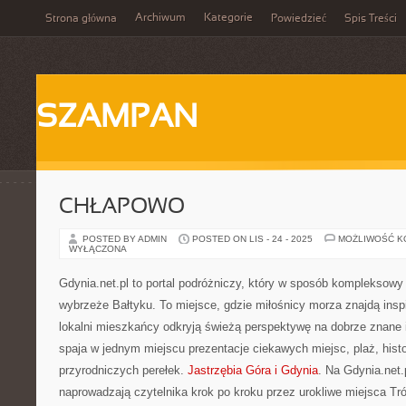
Archiwum
Kategorie
Strona główna
Powiedzieć
Spis Treści
SZAMPAN
CHŁAPOWO
POSTED BY ADMIN
POSTED ON LIS - 24 - 2025
MOŻLIWOŚĆ 
WYŁĄCZONA
Gdynia.net.pl to portal podróżniczy, który w sposób kompleksowy 
wybrzeże Bałtyku. To miejsce, gdzie miłośnicy morza znajdą inspi
lokalni mieszkańcy odkryją świeżą perspektywę na dobrze znane i
spaja w jednym miejscu prezentacje ciekawych miejsc, plaż, hist
przyrodniczych perełek.
Jastrzębia Góra i Gdynia
. Na Gdynia.net.
naprowadzają czytelnika krok po kroku przez urokliwe miejsca Tr