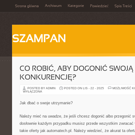
Archiwum
Kategorie
Strona główna
Powiedzieć
Spis Treści
SZAMPAN
CO ROBIĆ, ABY DOGONIĆ SWOJĄ
KONKURENCJĘ?
POSTED BY ADMIN
POSTED ON LIS - 22 - 2025
MOŻLIWOŚĆ 
WYŁĄCZONA
Jak dbać o swoje utrzymanie?
Należy mieć na uwadze, że jeśli chcesz dogonić albo przegonić s
dosłownie każdym przypadku musisz przede wszystkim zwracać
takie oferty jak automatech.pl. Należy wiedzieć, że akurat ta ofert