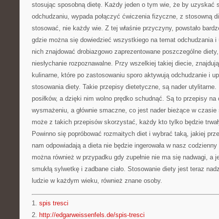
stosując sposobną dietę. Każdy jeden o tym wie, że by uzyskać 
odchudzaniu, wypada połączyć ćwiczenia fizyczne, z stosowną di
stosować, nie każdy wie. Z tej właśnie przyczyny, powstało bardzo
gdzie można się dowiedzieć wszystkiego na temat odchudzania i
nich znajdować drobiazgowo zaprezentowane poszczególne diety, 
niesłychanie rozpoznawalne. Przy wszelkiej takiej diecie, znajdują
kulinarne, które po zastosowaniu sporo aktywują odchudzanie i u
stosowania diety. Takie przepisy dietetyczne, są nader utylitarne.
posiłków, a dzięki nim wolno prędko schudnąć. Są to przepisy na
wysmażeniu, a głównie smaczne, co jest nader bieżące w czasie 
może z takich przepisów skorzystać, każdy kto tylko będzie trwał
Powinno się popróbować rozmaitych diet i wybrać taką, jakiej pr
nam odpowiadają a dieta nie będzie ingerowała w nasz codzienny 
można również w przypadku gdy zupełnie nie ma się nadwagi, a 
smukłą sylwetkę i zadbane ciało. Stosowanie diety jest teraz nad
ludzie w każdym wieku, również znane osoby.
1.
spis tresci
2.
http://edgarweissenfels.de/spis-tresci