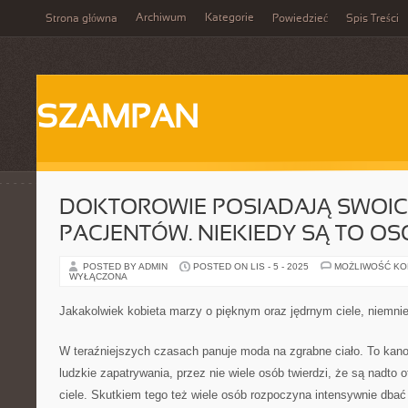
Archiwum
Kategorie
Strona główna
Powiedzieć
Spis Treści
SZAMPAN
DOKTOROWIE POSIADAJĄ SWOI
PACJENTÓW. NIEKIEDY SĄ TO OS
POSTED BY ADMIN
POSTED ON LIS - 5 - 2025
MOŻLIWOŚĆ K
WYŁĄCZONA
Jakakolwiek kobieta marzy o pięknym oraz jędrnym ciele, niemnie
W teraźniejszych czasach panuje moda na zgrabne ciało. To kano
ludzkie zapatrywania, przez nie wiele osób twierdzi, że są nadto ot
ciele. Skutkiem tego też wiele osób rozpoczyna intensywnie dbać 