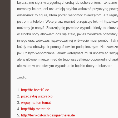
kojarzą mu się z wiarygodną chorobą lub schorzeniem. Tak samo
normalny lekarz, oni też umieją szybko wskazać przyczynę pewny
weterynarz to figura, która potrafi wspomóc zwierzętom, a z reguły
jest on na telefon. Weterynarz również przepisuje leki – http://w
możemy je nabyć. Zdarzają się przecież wypadki kiedy to lekarz 
w środku nocy albowiem coś się stało, jakieś zwierzęta pozostały 
innego oraz wówczas najzwyczajniej w świecie musi pomóc. Tak 
każdy ma obowiązek pomagać swoim podopiecznym. Nie zawsze je
jak już było wspomniane, lekarz weterynarz musi ubóstwiać swoją
ale w głównej mierze mieć do tego wszystkiego odpowiedni charak
albowiem w przeciwnym wypadku nie będzie dobrym lekarzem.
źródło:
———————————
1.
http://fc-host10.de
2.
przeczytaj wszystko
3.
więcej na ten temat
4.
http://fdp-rastatt.de
5.
http://feinkost-schlossgaertnerei.de