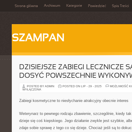
Archiwum
Kategorie
Strona główna
Powiedzieć
Spis Treści
SZAMPAN
DZISIEJSZE ZABIEGI LECZNICZE S
DOSYĆ POWSZECHNIE WYKONY
POSTED BY ADMIN
POSTED ON LIP - 29 - 2025
MOŻLIWOŚĆ 
WYŁĄCZONA
Zabiegi kosmetyczne to niesłychanie atrakcyjny obecnie interes
Weterynarz to pewnego rodzaju zbawienie, szczególnie, kiedy tak
dzieje się coś kiepskiego. Jego działanie zwykle jest szybkie, alb
zdaje sobie sprawę z tego co się dzieje. Chociaż jeśli są to dokuc