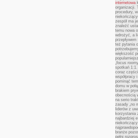
internetowa
k
organizacji
procedury, wi
niekończący
zespół ma je
znaleźć ustal
temu nowa o
wdrożyć, a l
przepływem 
też pytania 
potrzebujemy
większość p
popularniejs
„focus roomy
spotkań 1:1.
coraz części
współpracy i
pominąć tem
domu w połą
brakiem pryw
obecnością w
na serio tra
zasady „no m
liderów z uw
korzystania 
najbardziej 
niekończący 
najprawdopod
branże pozos
pełni rozpr