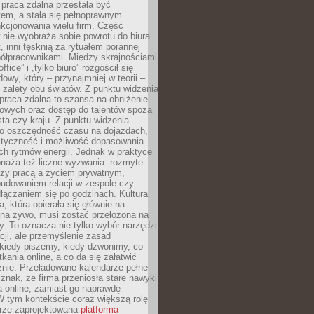
praca zdalna przestała być
em, a stała się pełnoprawnym
kcjonowania wielu firm. Część
nie wyobraża sobie powrotu do biura
t, inni tęsknią za rytuałem porannej
ółpracownikami. Między skrajnościami
ffice” i „tylko biuro” rozgościł się
owy, który – przynajmniej w teorii –
zalety obu światów. Z punktu widzenia
praca zdalna to szansa na obniżenie
rowych oraz dostęp do talentów spoza
ta czy kraju. Z punktu widzenia
to oszczędność czasu na dojazdach,
styczność i możliwość dopasowania
ch rytmów energii. Jednak w praktyce
bnaża też liczne wyzwania: rozmyte
dzy pracą a życiem prywatnym,
budowaniem relacji w zespole czy
łączaniem się po godzinach. Kultura
a, która opierała się głównie na
 na żywo, musi zostać przełożona na
y. To oznacza nie tylko wybór narzędzi
ji, ale przemyślenie zasad
 kiedy piszemy, kiedy dzwonimy, co
ania online, a co da się załatwić
znie. Przeładowane kalendarze pełne
znak, że firma przeniosła stare nawyki
a online, zamiast go naprawdę
W tym kontekście coraz większą rolę
rze zaprojektowana
platforma