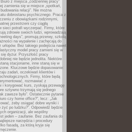
 Biuro z miejsca „codziennej pracy”
ej zamienia się w miejsce „spotkań,
 budowania relacji”. Nie można
atu dobrostanu psychicznego. Praca z
czeniu z obowiązkami rodzinnymi,
atnej przestrzeni czy ciągłą
 sieci potrafi wyczerpać. Firmy, które
ktują zdrowie swoich ludzi, wprowadzają
eeting days”, promują przerwy, szkolą
ażności na wypalenie i zachęcają do
z urlopów. Bez takiego podejścia nawet
elastyczny model pracy zamieni się w
się dyżur. Przyszłość pracy
obniej nie będzie jednolita. Niektóre
taną stacjonarne, inne staną się w
oszone. Kluczowe będzie dopasowanie:
zaju zadań, oczekiwań klientów i
echnologicznych. Firmy, które będą
erymentować, rozmawiać z
i i korygować kurs, zyskają przewagę
óre sztywno trzymają się jednego
ak zawsze było”. Ostatecznie pytanie
Biuro czy home office?”, lecz: „Jak
ować, żeby osiągać dobre wyniki i
e żyć po ludzku?”. Odpowiedź będzie
nych organizacji, ale wspólny
st jeden – zaufanie. Bez zaufania do
najlepsze narzędzia i procedury
lko fasadą, za którą kryje się
 zmęczenie.