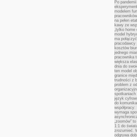
Po pandemii 
eksperyment
modelem fun
pracowników 
na pełen eta
kawy ze wsp
„tylko home o
model hybryd
ma połączyć 
pracodawcy 
kosztów biu
jednego mias
pracownika 
większa ela
dnia do swoi
ten model o
granice mię
trudności z 
problem z od
organizacyjn
spotkaniach
język cyfrow
do komunikac
współpracy:
wymaga spotk
asynchronic
„zoomów” to 
1:1 do świat
zrozumieć. 
odgrywa dob