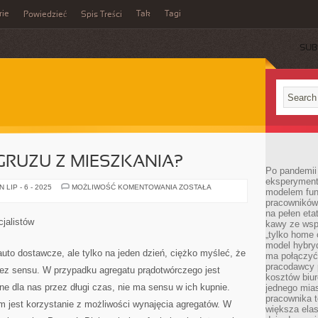
rie
Tak
Tagi
Powiedzieć
Spis Treści
SUB
 GRUZU Z MIESZKANIA?
Po pandemii 
eksperyment
JAK
LIP - 6 - 2025
MOŻLIWOŚĆ KOMENTOWANIA
ZOSTAŁA
modelem fun
POZBYĆ
pracowników 
SIĘ
GRUZU
na pełen eta
Z
jalistów
kawy ze wsp
MIESZKANIA?
„tylko home o
model hybryd
auto dostawcze, ale tylko na jeden dzień, ciężko myśleć, że
ma połączyć 
pracodawcy 
bez sensu. W przypadku agregatu prądotwórczego jest
kosztów biu
ne dla nas przez długi czas, nie ma sensu w ich kupnie.
jednego mias
pracownika 
m jest korzystanie z możliwości wynajęcia agregatów. W
większa ela