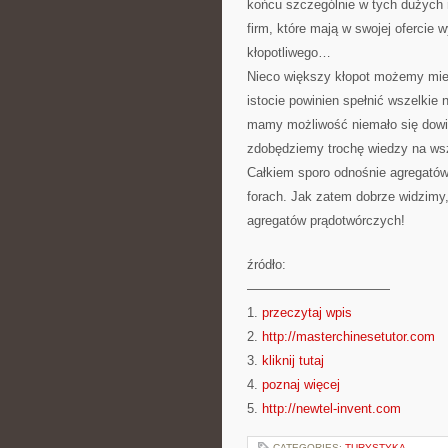
końcu szczególnie w tych dużych m
firm, które mają w swojej ofercie
kłopotliwego…
Nieco większy kłopot możemy mieć
istocie powinien spełnić wszelki
mamy możliwość niemało się dowied
zdobędziemy trochę wiedzy na ws
Całkiem sporo odnośnie agregató
forach. Jak zatem dobrze widzimy,
agregatów prądotwórczych!
źródło:
———————————
1.
przeczytaj wpis
2.
http://masterchinesetutor.com
3.
kliknij tutaj
4.
poznaj więcej
5.
http://newtel-invent.com
CATEGORIES:
TURYSTYKA