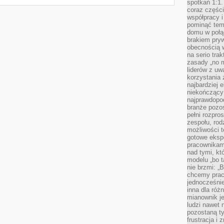
spotkań 1:1.
coraz części
współpracy i
pominąć tem
domu w połą
brakiem pryw
obecnością w
na serio tra
zasady „no m
liderów z uw
korzystania 
najbardziej 
niekończący 
najprawdopod
branże pozos
pełni rozpr
zespołu, rod
możliwości t
gotowe eksp
pracownikam
nad tymi, kt
modelu „bo t
nie brzmi: „
chcemy prac
jednocześni
inna dla róż
mianownik je
ludzi nawet 
pozostaną ty
frustracja i