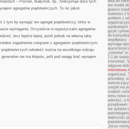
dnia do swoi
iastach – Poznań, Białystok, itp., funkcjonuje dużo tych
ten model o
 wynajem agregatów prądotwórczych. To nic jakoś
granice mię
trudności z 
problem z od
 z tym by wynająć ten agregat prądotwórczy, który w
organizacyjn
spotkaniach
e nasze wymagania. Oczywiście w wypożyczalni agregatów
język cyfrow
do komunikac
zieć, lecz będzie lepiej, jeżeli jednak na własną rękę
współpracy:
zelakie zagadnienia związane z agregatem prądotwórczym.
wymaga spotk
asynchronic
w prądotwórczych odnaleźć można na wszelkiego rodzaju
„zoomów” to 
 generalnie nie ma kłopotu, jeśli pod uwagę brać wynajem
1:1 do świat
zrozumieć. 
odgrywa dob
internetowa
k
organizacji
procedury, wi
niekończący
zespół ma je
znaleźć ustal
temu nowa o
wdrożyć, a l
przepływem 
też pytania 
potrzebujemy
większość p
popularniejs
„focus roomy