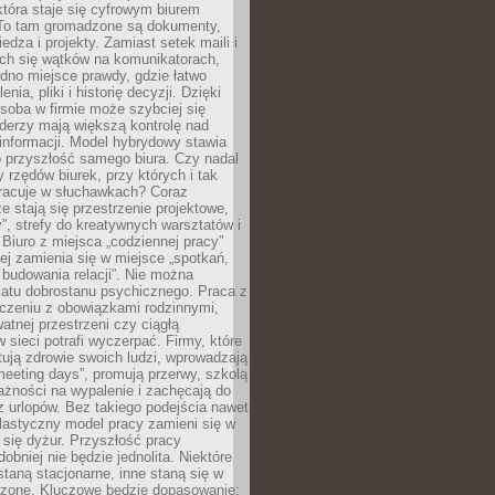
tóra staje się cyfrowym biurem
. To tam gromadzone są dokumenty,
edza i projekty. Zamiast setek maili i
ch się wątków na komunikatorach,
dno miejsce prawdy, gdzie łatwo
enia, pliki i historię decyzji. Dzięki
soba w firmie może szybciej się
iderzy mają większą kontrolę nad
informacji. Model hybrydowy stawia
o przyszłość samego biura. Czy nadal
 rzędów biurek, przy których i tak
racuje w słuchawkach? Coraz
ze stają się przestrzenie projektowe,
”, strefy do kreatywnych warsztatów i
 Biuro z miejsca „codziennej pracy”
ej zamienia się w miejsce „spotkań,
 budowania relacji”. Nie można
atu dobrostanu psychicznego. Praca z
czeniu z obowiązkami rodzinnymi,
atnej przestrzeni czy ciągłą
 sieci potrafi wyczerpać. Firmy, które
ktują zdrowie swoich ludzi, wprowadzają
eeting days”, promują przerwy, szkolą
ażności na wypalenie i zachęcają do
z urlopów. Bez takiego podejścia nawet
elastyczny model pracy zamieni się w
się dyżur. Przyszłość pracy
obniej nie będzie jednolita. Niektóre
taną stacjonarne, inne staną się w
oszone. Kluczowe będzie dopasowanie: