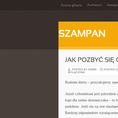
Archiwum
Katego
Strona główna
SZAMPAN
JAK POZBYĆ SIĘ
POSTED BY ADMIN
POSTED ON 
WYŁĄCZONA
Budowa domu – poszukujemy spec
Jeżeli człowiekowi jest potrzebne 
kupi dla siebie dostawczaka – to 
podobnie. Jeśli nie są one niezbęd
Bardziej odpowiednim rozwiązanie