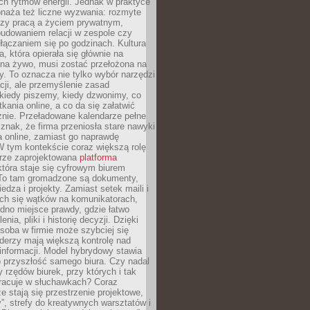
ch rytmów energii. Jednak w praktyce
bnaża też liczne wyzwania: rozmyte
dzy pracą a życiem prywatnym,
budowaniem relacji w zespole czy
łączaniem się po godzinach. Kultura
a, która opierała się głównie na
 na żywo, musi zostać przełożona na
y. To oznacza nie tylko wybór narzędzi
ji, ale przemyślenie zasad
 kiedy piszemy, kiedy dzwonimy, co
ania online, a co da się załatwić
znie. Przeładowane kalendarze pełne
znak, że firma przeniosła stare nawyki
a online, zamiast go naprawdę
W tym kontekście coraz większą rolę
rze zaprojektowana
platforma
tóra staje się cyfrowym biurem
. To tam gromadzone są dokumenty,
edza i projekty. Zamiast setek maili i
ch się wątków na komunikatorach,
dno miejsce prawdy, gdzie łatwo
enia, pliki i historię decyzji. Dzięki
soba w firmie może szybciej się
iderzy mają większą kontrolę nad
informacji. Model hybrydowy stawia
o przyszłość samego biura. Czy nadal
 rzędów biurek, przy których i tak
racuje w słuchawkach? Coraz
ze stają się przestrzenie projektowe,
”, strefy do kreatywnych warsztatów i