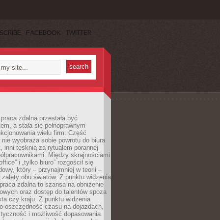
SCRIBE
FACEBOOK
TWITTER
praca zdalna przestała być
em, a stała się pełnoprawnym
kcjonowania wielu firm. Część
nie wyobraża sobie powrotu do biura
t, inni tęsknią za rytuałem porannej
ółpracownikami. Między skrajnościami
ffice” i „tylko biuro” rozgościł się
owy, który – przynajmniej w teorii –
zalety obu światów. Z punktu widzenia
praca zdalna to szansa na obniżenie
rowych oraz dostęp do talentów spoza
ta czy kraju. Z punktu widzenia
to oszczędność czasu na dojazdach,
styczność i możliwość dopasowania