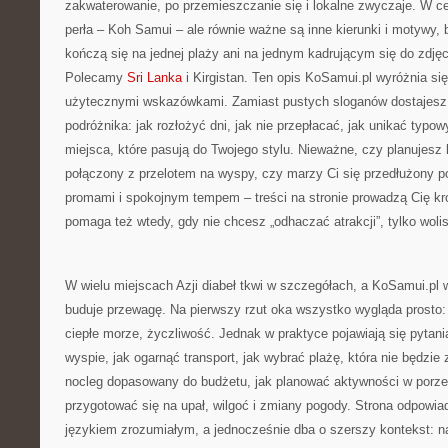
zakwaterowanie, po przemieszczanie się i lokalne zwyczaje. W c
perła – Koh Samui – ale równie ważne są inne kierunki i motywy, b
kończą się na jednej plaży ani na jednym kadrującym się do zdję
Polecamy
Sri Lanka
i Kirgistan. Ten opis KoSamui.pl wyróżnia się
użytecznymi wskazówkami. Zamiast pustych sloganów dostajesz 
podróżnika: jak rozłożyć dni, jak nie przepłacać, jak unikać typo
miejsca, które pasują do Twojego stylu. Nieważne, czy planujes
połączony z przelotem na wyspy, czy marzy Ci się przedłużony p
promami i spokojnym tempem – treści na stronie prowadzą Cię kr
pomaga też wtedy, gdy nie chcesz „odhaczać atrakcji”, tylko wolis
W wielu miejscach Azji diabeł tkwi w szczegółach, a KoSamui.pl 
buduje przewagę. Na pierwszy rzut oka wszystko wygląda prosto:
ciepłe morze, życzliwość. Jednak w praktyce pojawiają się pytani
wyspie, jak ogarnąć transport, jak wybrać plażę, która nie będzie 
nocleg dopasowany do budżetu, jak planować aktywności w porze
przygotować się na upał, wilgoć i zmiany pogody. Strona odpowia
językiem zrozumiałym, a jednocześnie dba o szerszy kontekst: natu