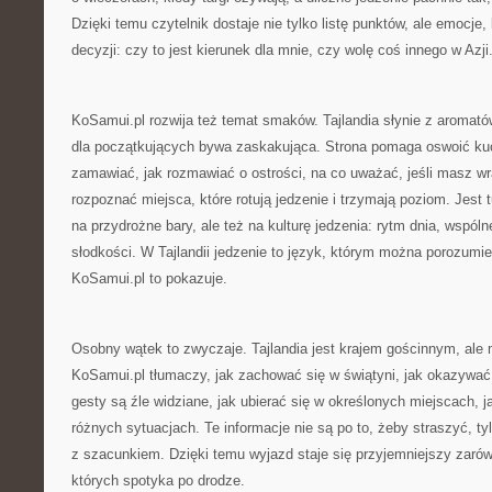
Dzięki temu czytelnik dostaje nie tylko listę punktów, ale emocje
decyzji: czy to jest kierunek dla mnie, czy wolę coś innego w Azji
KoSamui.pl rozwija też temat smaków. Tajlandia słynie z aromatów,
dla początkujących bywa zaskakująca. Strona pomaga oswoić kuc
zamawiać, jak rozmawiać o ostrości, na co uważać, jeśli masz wr
rozpoznać miejsca, które rotują jedzenie i trzymają poziom. Jest t
na przydrożne bary, ale też na kulturę jedzenia: rytm dnia, wspóln
słodkości. W Tajlandii jedzenie to język, którym można porozumie
KoSamui.pl to pokazuje.
Osobny wątek to zwyczaje. Tajlandia jest krajem gościnnym, ale
KoSamui.pl tłumaczy, jak zachować się w świątyni, jak okazywa
gesty są źle widziane, jak ubierać się w określonych miejscach, 
różnych sytuacjach. Te informacje nie są po to, żeby straszyć, 
z szacunkiem. Dzięki temu wyjazd staje się przyjemniejszy zarówno 
których spotyka po drodze.