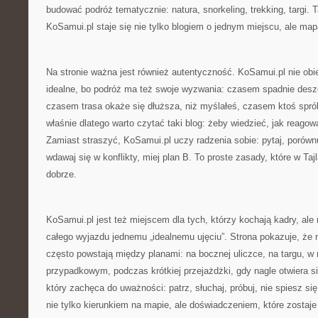
budować podróż tematycznie: natura, snorkeling, trekking, targi.
KoSamui.pl staje się nie tylko blogiem o jednym miejscu, ale ma
Na stronie ważna jest również autentyczność. KoSamui.pl nie obi
idealne, bo podróż ma też swoje wyzwania: czasem spadnie desz
czasem trasa okaże się dłuższa, niż myślałeś, czasem ktoś sprób
właśnie dlatego warto czytać taki blog: żeby wiedzieć, jak reagow
Zamiast straszyć, KoSamui.pl uczy radzenia sobie: pytaj, porówn
wdawaj się w konflikty, miej plan B. To proste zasady, które w Taj
dobrze.
KoSamui.pl jest też miejscem dla tych, którzy kochają kadry, al
całego wyjazdu jednemu „idealnemu ujęciu”. Strona pokazuje, że
często powstają między planami: na bocznej uliczce, na targu, w
przypadkowym, podczas krótkiej przejażdżki, gdy nagle otwiera si
który zachęca do uważności: patrz, słuchaj, próbuj, nie spiesz się
nie tylko kierunkiem na mapie, ale doświadczeniem, które zostaje