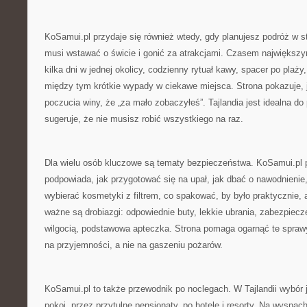
KoSamui.pl przydaje się również wtedy, gdy planujesz podróż w 
musi wstawać o świcie i gonić za atrakcjami. Czasem największy
kilka dni w jednej okolicy, codzienny rytuał kawy, spacer po plaż
między tym krótkie wypady w ciekawe miejsca. Strona pokazuje, 
poczucia winy, że „za mało zobaczyłeś”. Tajlandia jest idealna d
sugeruje, że nie musisz robić wszystkiego na raz.
Dla wielu osób kluczowe są tematy bezpieczeństwa. KoSamui.pl p
podpowiada, jak przygotować się na upał, jak dbać o nawodnienie,
wybierać kosmetyki z filtrem, co spakować, by było praktycznie, 
ważne są drobiazgi: odpowiednie buty, lekkie ubrania, zabezpiecze
wilgocią, podstawowa apteczka. Strona pomaga ogarnąć te sprawy
na przyjemności, a nie na gaszeniu pożarów.
KoSamui.pl to także przewodnik po noclegach. W Tajlandii wybór 
pokoi, przez przytulne pensjonaty, po hotele i resorty. Na wyspa