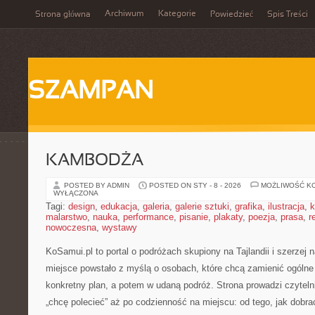
Archiwum
Kategorie
Strona główna
Powiedzieć
Spis Treści
SZAMPAN
KAMBODŻA
POSTED BY ADMIN
POSTED ON STY - 8 - 2026
MOŻLIWOŚĆ K
WYŁĄCZONA
Tagi:
design
,
edukacja
,
galeria
,
galerie sztuki
,
grafika
,
ilustracja
,
k
malarstwo
,
nauka
,
performance
,
pisanie
,
plakaty
,
poezja
,
prasa
,
r
nowoczesna
,
wystawy
KoSamui.pl to portal o podróżach skupiony na Tajlandii i szerzej n
miejsce powstało z myślą o osobach, które chcą zamienić ogólne
konkretny plan, a potem w udaną podróż. Strona prowadzi czytel
„chcę polecieć” aż po codzienność na miejscu: od tego, jak dobrać