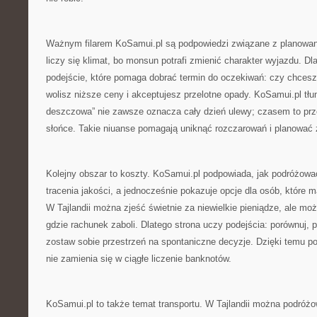
Ważnym filarem KoSamui.pl są podpowiedzi związane z planowanie
liczy się klimat, bo monsun potrafi zmienić charakter wyjazdu. Dl
podejście, które pomaga dobrać termin do oczekiwań: czy chces
wolisz niższe ceny i akceptujesz przelotne opady. KoSamui.pl tłu
deszczowa” nie zawsze oznacza cały dzień ulewy; czasem to prze
słońce. Takie niuanse pomagają uniknąć rozczarowań i planować 
Kolejny obszar to koszty. KoSamui.pl podpowiada, jak podróżow
tracenia jakości, a jednocześnie pokazuje opcje dla osób, które 
W Tajlandii można zjeść świetnie za niewielkie pieniądze, ale moż
gdzie rachunek zaboli. Dlatego strona uczy podejścia: porównuj, p
zostaw sobie przestrzeń na spontaniczne decyzje. Dzięki temu pod
nie zamienia się w ciągłe liczenie banknotów.
KoSamui.pl to także temat transportu. W Tajlandii można podróż