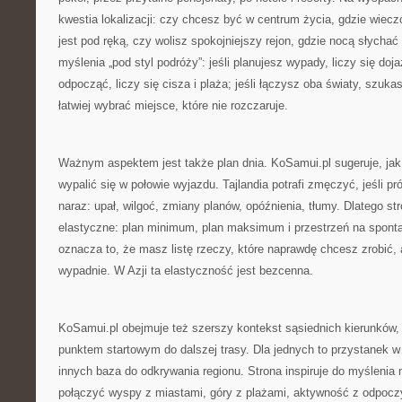
kwestia lokalizacji: czy chcesz być w centrum życia, gdzie wiecz
jest pod ręką, czy wolisz spokojniejszy rejon, gdzie nocą słychać 
myślenia „pod styl podróży”: jeśli planujesz wypady, liczy się dojaz
odpocząć, liczy się cisza i plaża; jeśli łączysz oba światy, szu
łatwiej wybrać miejsce, które nie rozczaruje.
Ważnym aspektem jest także plan dnia. KoSamui.pl sugeruje, jak 
wypalić się w połowie wyjazdu. Tajlandia potrafi zmęczyć, jeśli p
naraz: upał, wilgoć, zmiany planów, opóźnienia, tłumy. Dlatego st
elastyczne: plan minimum, plan maksimum i przestrzeń na spont
oznacza to, że masz listę rzeczy, które naprawdę chcesz zrobić, a
wypadnie. W Azji ta elastyczność jest bezcenna.
KoSamui.pl obejmuje też szerszy kontekst sąsiednich kierunków, 
punktem startowym do dalszej trasy. Dla jednych to przystanek w
innych baza do odkrywania regionu. Strona inspiruje do myśleni
połączyć wyspy z miastami, góry z plażami, aktywność z odpoc