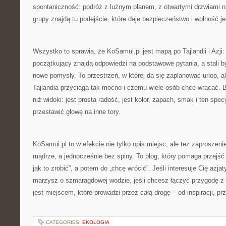
spontaniczność: podróż z luźnym planem, z otwartymi drzwiami n
grupy znajdą tu podejście, które daje bezpieczeństwo i wolność j
Wszystko to sprawia, że KoSamui.pl jest mapą po Tajlandii i Azji
początkujący znajdą odpowiedzi na podstawowe pytania, a stali byw
nowe pomysły. To przestrzeń, w której da się zaplanować urlop, a
Tajlandia przyciąga tak mocno i czemu wiele osób chce wracać. Bo
niż widoki: jest prosta radość, jest kolor, zapach, smak i ten specy
przestawić głowę na inne tory.
KoSamui.pl to w efekcie nie tylko opis miejsc, ale też zaproszen
mądrze, a jednocześnie bez spiny. To blog, który pomaga przejść
jak to zrobić”, a potem do „chcę wrócić”. Jeśli interesuje Cię azja
marzysz o szmaragdowej wodzie, jeśli chcesz łączyć przygodę z
jest miejscem, które prowadzi przez całą drogę – od inspiracji, p
CATEGORIES:
EKOLOGIA