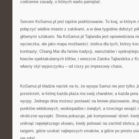
codzienne zasady, o których warto pamiętać.
Sercem KoSamui.pl jest tajskie podróżowanie. To kraj, w którym
połączyć wielkie miasto z zatokami, a w dwa tygodnie dołożyć pół
głównymi szlakami. Na KoSamui.pl Tajlandia jest opowiedziana ni
wycieczka, ale jako mapa możliwości: stolica dla tych, którzy koch
kontrasty; Chiang Mai dla fanów tradycji, warsztatów i spokojnie
łowców spektakularnych klifów; i wreszcie Zatoka Tajlandzka z 
własny styl wypoczynku – od ciszy po imprezowy chaos.
KoSamui.pl kładzie nacisk na to, że wyspa Samui nie jest tylko „
przestrzeń, w której każda plaża ma swój charakter, a każda pora 
wyspy. Jednego dnia możesz postawić na leniwe plażowanie, dru
punktów widokowych, wodospadów i świątyń, a trzeciego wsiąść n
okoliczne wysepki. Strona pokazuje, jak komponować dzień: kiedy
uniknąć największego skwaru, kiedy polować na zachód słońca, ja
targami, gdzie szukać najlepszych smaków, a gdzie po prostu usią
nie robić.