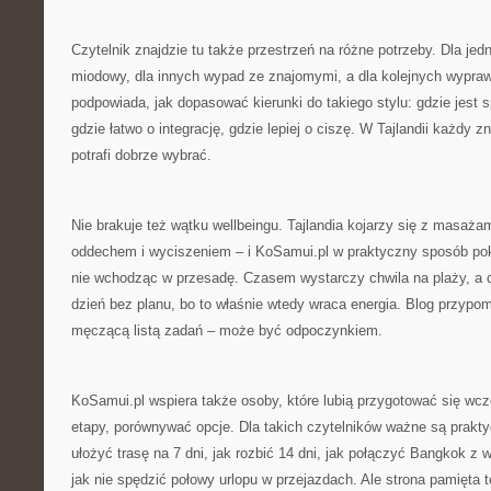
Czytelnik znajdzie tu także przestrzeń na różne potrzeby. Dla jed
miodowy, dla innych wypad ze znajomymi, a dla kolejnych wypra
podpowiada, jak dopasować kierunki do takiego stylu: gdzie jest s
gdzie łatwo o integrację, gdzie lepiej o ciszę. W Tajlandii każdy zn
potrafi dobrze wybrać.
Nie brakuje też wątku wellbeingu. Tajlandia kojarzy się z masaża
oddechem i wyciszeniem – i KoSamui.pl w praktyczny sposób poka
nie wchodząc w przesadę. Czasem wystarczy chwila na plaży, a
dzień bez planu, bo to właśnie wtedy wraca energia. Blog przypo
męczącą listą zadań – może być odpoczynkiem.
KoSamui.pl wspiera także osoby, które lubią przygotować się wcześ
etapy, porównywać opcje. Dla takich czytelników ważne są prakty
ułożyć trasę na 7 dni, jak rozbić 14 dni, jak połączyć Bangkok z 
jak nie spędzić połowy urlopu w przejazdach. Ale strona pamięta t