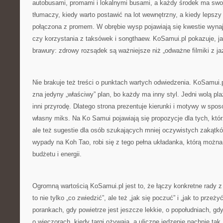
autobusami, promami i lokalnymi busami, a każdy środek ma swoj
tłumaczy, kiedy warto postawić na lot wewnętrzny, a kiedy lepszy
połączona z promem. W obrębie wysp pojawiają się kwestie wyn
czy korzystania z taksówek i songthaew. KoSamui.pl pokazuje, j
brawury: zdrowy rozsądek są ważniejsze niż „odważne filmiki z ja
Nie brakuje też treści o punktach wartych odwiedzenia. KoSamui.
zna jedyny „właściwy” plan, bo każdy ma inny styl. Jedni wolą plaż
inni przyrodę. Dlatego strona prezentuje kierunki i motywy w spo
własny miks. Na Ko Samui pojawiają się propozycje dla tych, któ
ale też sugestie dla osób szukających mniej oczywistych zakątk
wypady na Koh Tao, robi się z tego pełna układanka, którą możn
budżetu i energii.
Ogromną wartością KoSamui.pl jest to, że łączy konkretne rady z
to nie tylko „co zwiedzić”, ale też „jak się poczuć” i „jak to przeż
porankach, gdy powietrze jest jeszcze lekkie, o popołudniach, gdy
o wieczorach, kiedy targi ożywają, a uliczne jedzenie pachnie tak,