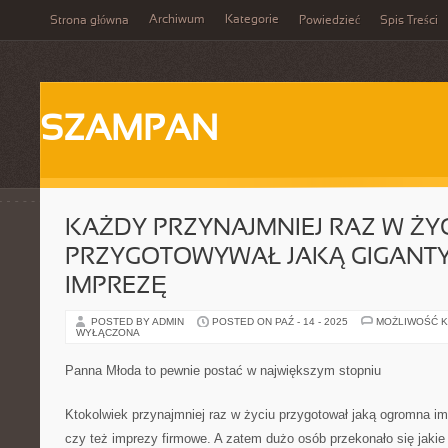
Archiwum
Kategorie
Strona główna
Powiedzieć
Spis Treści
SZAMPAN
KAŻDY PRZYNAJMNIEJ RAZ W ŻY
PRZYGOTOWYWAŁ JAKĄ GIGANT
IMPREZĘ
POSTED BY ADMIN
POSTED ON PAŹ - 14 - 2025
MOŻLIWOŚĆ 
WYŁĄCZONA
Panna Młoda to pewnie postać w największym stopniu
Ktokolwiek przynajmniej raz w życiu przygotował jaką ogromna imp
czy też imprezy firmowe. A zatem dużo osób przekonało się jakie