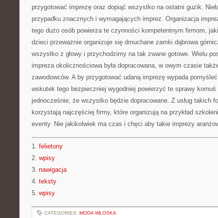
przygotować imprezę oraz dopiąć wszystko na ostatni guzik. Nieł
przypadku znacznych i wymagających imprez. Organizacja imprez
tego dużo osób powierza te czynności kompetentnym firmom, jaki
dzieci przeważnie organizuje się dmuchane zamki dąbrowa górn
wszystko z głowy i przychodzimy na tak zwane gotowe. Wielu po
impreza okolicznościowa była dopracowana, w owym czasie także
zawodowców. A by przygotować udaną imprezę wypada pomyśleć o
wskutek tego bezpieczniej wygodniej powierzyć te sprawy komuś
jednocześnie, że wszystko będzie dopracowane. Z usług takich f
korzystają najczęściej firmy, które organizują na przykład szkolen
eventy. Nie jakikolwiek ma czas i chęci aby takie imprezy aranż
1.
felietony
2.
wpisy
3.
nawigacja
4.
teksty
5.
wpisy
CATEGORIES:
MODA WŁOSKA