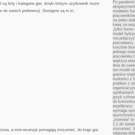
Po pandemii 
ą listy i kategorie gier, dzięki którym użytkownik może
eksperyment
 do swoich preferencji. Dostępne są m.in.:
modelem fun
pracowników 
na pełen eta
kawy ze wsp
„tylko home o
model hybryd
ma połączyć 
pracodawcy 
kosztów biu
jednego mias
pracownika 
większa ela
dnia do swoi
ten model o
granice mię
trudności z 
problem z od
organizacyjn
spotkaniach
język cyfrow
do komunikac
współpracy:
wymaga spotk
asynchronic
„zoomów” to 
1:1 do świat
zrozumieć. 
łożona, a mini-recenzje pomagają zrozumieć, do kogo gra
odgrywa dob