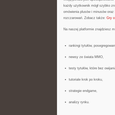
każdy użytkownik mógł szybko znal
omówienia plusów i minusów oraz 
rozczarowań. Zobacz także:
Gry o
Na naszej platformie znajdziesz m.
rankingi tytułów, posegregowa
newsy ze świata MMO,
testy tytułów, które bez owija
tutoriale krok po kroku,
strategie endgame,
analizy rynku.