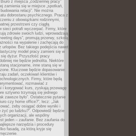
 Biuro z miejsca „codziennej pracy”
ej zamienia się w miejsce „spotkań,
 budowania relacji”. Nie można
atu dobrostanu psychicznego. Praca z
czeniu z obowiązkami rodzinnymi,
atnej przestrzeni czy ciągłą
 sieci potrafi wyczerpać. Firmy, które
ktują zdrowie swoich ludzi, wprowadzają
eeting days”, promują przerwy, szkolą
ażności na wypalenie i zachęcają do
z urlopów. Bez takiego podejścia nawet
elastyczny model pracy zamieni się w
się dyżur. Przyszłość pracy
obniej nie będzie jednolita. Niektóre
taną stacjonarne, inne staną się w
oszone. Kluczowe będzie dopasowanie:
zaju zadań, oczekiwań klientów i
echnologicznych. Firmy, które będą
erymentować, rozmawiać z
i i korygować kurs, zyskają przewagę
óre sztywno trzymają się jednego
ak zawsze było”. Ostatecznie pytanie
Biuro czy home office?”, lecz: „Jak
ować, żeby osiągać dobre wyniki i
e żyć po ludzku?”. Odpowiedź będzie
nych organizacji, ale wspólny
st jeden – zaufanie. Bez zaufania do
najlepsze narzędzia i procedury
lko fasadą, za którą kryje się
 zmęczenie.