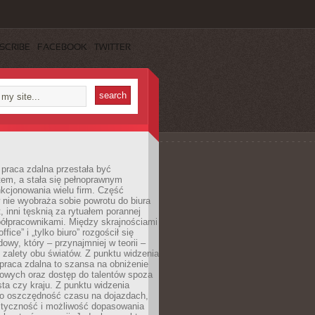
SCRIBE
FACEBOOK
TWITTER
praca zdalna przestała być
em, a stała się pełnoprawnym
kcjonowania wielu firm. Część
nie wyobraża sobie powrotu do biura
t, inni tęsknią za rytuałem porannej
ółpracownikami. Między skrajnościami
ffice” i „tylko biuro” rozgościł się
owy, który – przynajmniej w teorii –
zalety obu światów. Z punktu widzenia
praca zdalna to szansa na obniżenie
rowych oraz dostęp do talentów spoza
ta czy kraju. Z punktu widzenia
to oszczędność czasu na dojazdach,
styczność i możliwość dopasowania