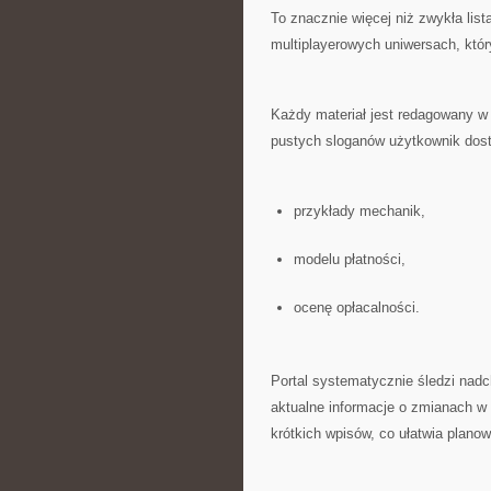
To znacznie więcej niż zwykła lis
multiplayerowych uniwersach, który
Każdy materiał jest redagowany w
pustych sloganów użytkownik dost
przykłady mechanik,
modelu płatności,
ocenę opłacalności.
Portal systematycznie śledzi nad
aktualne informacje o zmianach w
krótkich wpisów, co ułatwia plano