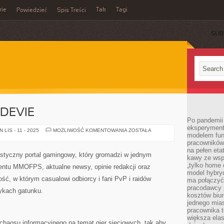
rie
Tak
Tagi
Powiedzieć
Spis Treści
SUB
DEVIE
Po pandemii 
eksperyment
KOBIETY
LIS - 11 - 2025
MOŻLIWOŚĆ KOMENTOWANIA
ZOSTAŁA
modelem fun
W
GAMEDEVIE
pracowników 
na pełen eta
styczny portal gamingowy, który gromadzi w jednym
kawy ze wsp
„tylko home o
ntu MMOFPS, aktualne newsy, opinie redakcji oraz
model hybryd
ość, w którym casualowi odbiorcy i fani PvP i raidów
ma połączyć 
pracodawcy 
sykach gatunku.
kosztów biu
jednego mias
pracownika 
większa ela
 chaosu informacyjnego na temat gier sieciowych, tak aby