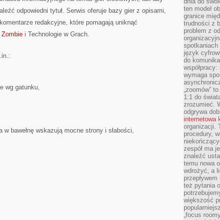
dnia do swoi
ten model o
eźć odpowiedni tytuł. Serwis oferuje bazy gier z opisami,
granice mię
komentarze redakcyjne, które pomagają uniknąć
trudności z 
problem z od
 Zombie
i Technologie w Grach.
organizacyjn
spotkaniach
język cyfrow
in.:
do komunikac
współpracy:
wymaga spotk
asynchronic
ne wg gatunku,
„zoomów” to 
1:1 do świat
zrozumieć. 
odgrywa dob
internetowa
k
organizacji
nia w bawełnę wskazują mocne strony i słabości,
procedury, wi
niekończący
zespół ma je
znaleźć ustal
temu nowa o
wdrożyć, a l
przepływem 
też pytania 
potrzebujemy
większość p
popularniejs
„focus roomy