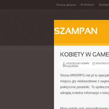
Archiwum
Katego
Strona główna
SZAMPAN
KOBIETY W GAME
POSTED BY ADMIN
POSTED ON 
WYŁĄCZONA
Strona MMORPG.net.pl to specjali
miejscu gry wieloosobowe z segme
praktyczne poradniki. To społeczn
odnajdą rzetelne informacje o kla
Misją portalu jest uporządkowanie