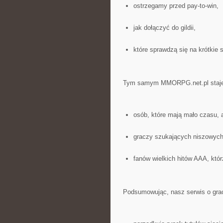
ostrzegamy przed pay-to-win,
jak dołączyć do gildii,
które sprawdzą się na krótkie s
Tym samym MMORPG.net.pl staje 
osób, które mają mało czasu, 
graczy szukających niszowych
fanów wielkich hitów AAA, któ
Podsumowując, nasz serwis o grac