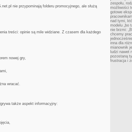
zespołu, rod
et.pl nie przypominają folderu promocyjnego, ale służą
możliwości t
gotowe eksp
pracownikam
nad tymi, kt
modelu „bo t
nie brzmi: „
enia treści: opinie są mile widziane. Z czasem dla każdego
chcemy prac
jednocześni
inna dla róż
mianownik je
ludzi nawet 
pozostaną ty
rem nowej gry,
frustracja i
iami,
ożna wracać.
dgrywa także aspekt informacyjny:
jęcia,