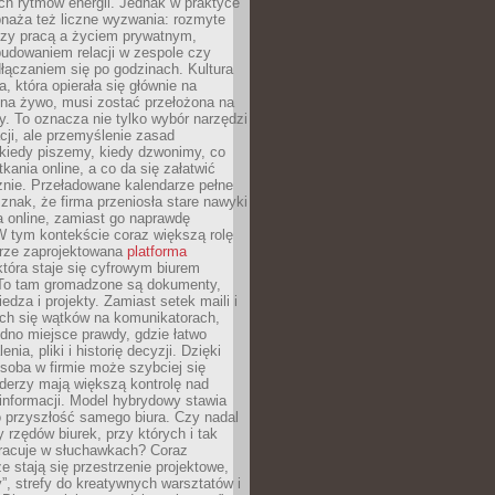
ch rytmów energii. Jednak w praktyce
bnaża też liczne wyzwania: rozmyte
dzy pracą a życiem prywatnym,
budowaniem relacji w zespole czy
łączaniem się po godzinach. Kultura
a, która opierała się głównie na
 na żywo, musi zostać przełożona na
y. To oznacza nie tylko wybór narzędzi
ji, ale przemyślenie zasad
 kiedy piszemy, kiedy dzwonimy, co
ania online, a co da się załatwić
znie. Przeładowane kalendarze pełne
znak, że firma przeniosła stare nawyki
a online, zamiast go naprawdę
W tym kontekście coraz większą rolę
rze zaprojektowana
platforma
tóra staje się cyfrowym biurem
. To tam gromadzone są dokumenty,
edza i projekty. Zamiast setek maili i
ch się wątków na komunikatorach,
dno miejsce prawdy, gdzie łatwo
enia, pliki i historię decyzji. Dzięki
soba w firmie może szybciej się
iderzy mają większą kontrolę nad
informacji. Model hybrydowy stawia
o przyszłość samego biura. Czy nadal
 rzędów biurek, przy których i tak
racuje w słuchawkach? Coraz
ze stają się przestrzenie projektowe,
”, strefy do kreatywnych warsztatów i