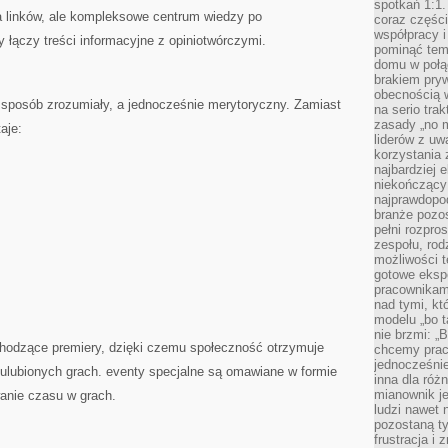
spotkań 1:1.
ta linków, ale kompleksowe centrum wiedzy po
coraz części
współpracy i
 łączy treści informacyjne z opiniotwórczymi.
pominąć tem
domu w połą
brakiem pryw
obecnością w
 sposób zrozumiały, a jednocześnie merytoryczny. Zamiast
na serio tra
zasady „no m
aje:
liderów z uw
korzystania 
najbardziej 
niekończący 
najprawdopod
branże pozos
pełni rozpr
zespołu, rod
możliwości t
gotowe eksp
pracownikam
nad tymi, kt
modelu „bo t
nie brzmi: „
chodzące premiery, dzięki czemu społeczność otrzymuje
chcemy prac
jednocześni
 ulubionych grach. eventy specjalne są omawiane w formie
inna dla róż
mianownik je
wanie czasu w grach.
ludzi nawet 
pozostaną ty
frustracja i