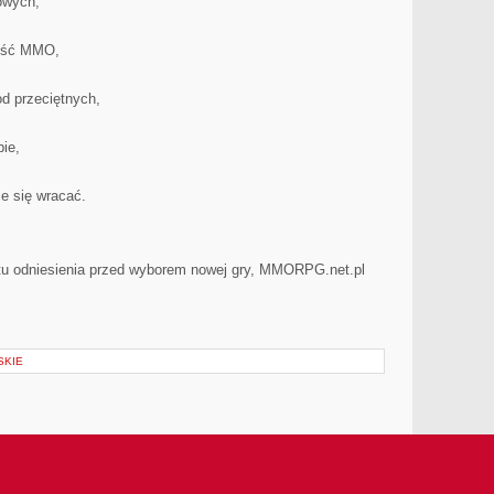
owych,
ność MMO,
od przeciętnych,
ie,
e się wracać.
tu odniesienia przed wyborem nowej gry, MMORPG.net.pl
SKIE