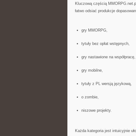
Kluczową częścią MMORPG.net.pl s
łatwo odsiać produkcje dopasowane
gry MMORPG,
tytuły bez opłat wstępnych,
gry nastawione na współpracę,
gry mobilne,
tytuły z PL wersją językową,
o zombie,
niszowe projekty.
Każda kategoria jest intuicyjnie u