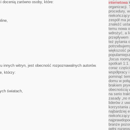
ści docenią zarówno osoby, które:
internetowa
k
organizacji
procedury, wi
niekończący
zespół ma je
line,
znaleźć ustal
temu nowa o
wdrożyć, a l
przepływem 
też pytania 
potrzebujemy
większość p
popularniejs
„focus roomy
spotkań 1:1.
elu innych witryn, jest obecność rozpoznawalnych autorów.
coraz części
współpracy i
e, którzy:
pominąć tem
domu w połą
brakiem pryw
obecnością w
nych światach,
na serio tra
zasady „no m
liderów z uw
korzystania 
najbardziej 
niekończący 
najprawdopod
branże pozos
pełni rozpr