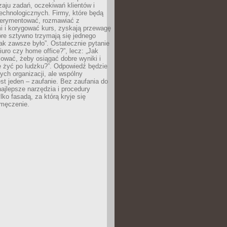
zaju zadań, oczekiwań klientów i
echnologicznych. Firmy, które będą
erymentować, rozmawiać z
i i korygować kurs, zyskają przewagę
óre sztywno trzymają się jednego
ak zawsze było”. Ostatecznie pytanie
Biuro czy home office?”, lecz: „Jak
ować, żeby osiągać dobre wyniki i
e żyć po ludzku?”. Odpowiedź będzie
nych organizacji, ale wspólny
st jeden – zaufanie. Bez zaufania do
najlepsze narzędzia i procedury
lko fasadą, za którą kryje się
 zmęczenie.