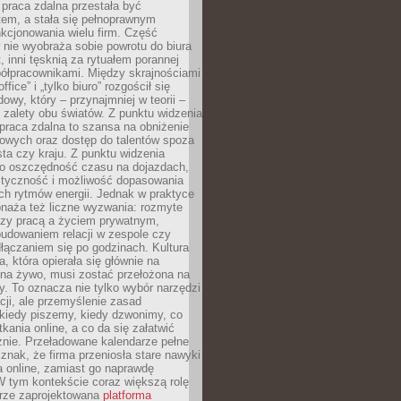
praca zdalna przestała być
em, a stała się pełnoprawnym
kcjonowania wielu firm. Część
nie wyobraża sobie powrotu do biura
t, inni tęsknią za rytuałem porannej
ółpracownikami. Między skrajnościami
ffice” i „tylko biuro” rozgościł się
owy, który – przynajmniej w teorii –
zalety obu światów. Z punktu widzenia
praca zdalna to szansa na obniżenie
rowych oraz dostęp do talentów spoza
ta czy kraju. Z punktu widzenia
to oszczędność czasu na dojazdach,
styczność i możliwość dopasowania
ch rytmów energii. Jednak w praktyce
bnaża też liczne wyzwania: rozmyte
dzy pracą a życiem prywatnym,
budowaniem relacji w zespole czy
łączaniem się po godzinach. Kultura
a, która opierała się głównie na
 na żywo, musi zostać przełożona na
y. To oznacza nie tylko wybór narzędzi
ji, ale przemyślenie zasad
 kiedy piszemy, kiedy dzwonimy, co
ania online, a co da się załatwić
znie. Przeładowane kalendarze pełne
znak, że firma przeniosła stare nawyki
a online, zamiast go naprawdę
W tym kontekście coraz większą rolę
rze zaprojektowana
platforma