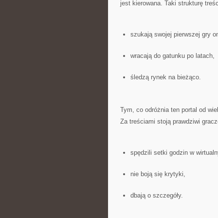
jest kierowana. Taki strukturę tre
szukają swojej pierwszej gry on
wracają do gatunku po latach,
śledzą rynek na bieżąco.
Tym, co odróżnia ten portal od wi
Za treściami stoją prawdziwi gracz
spędzili setki godzin w wirtual
nie boją się krytyki,
dbają o szczegóły.