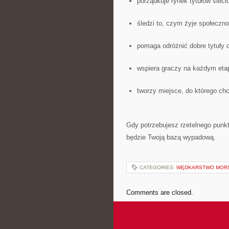
porządkuje rynek tytułów sieci
śledzi to, czym żyje społecz
pomaga odróżnić dobre tytuły 
wspiera graczy na każdym etap
tworzy miejsce, do którego chc
Gdy potrzebujesz rzetelnego punk
będzie Twoją bazą wypadową.
CATEGORIES:
WĘDKARSTWO MOR
Comments are closed.