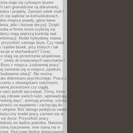
tóra staje się cyfrowym biurem
. To tam gromadzone są dokumenty,
edza i projekty. Zamiast setek maili i
ch się wątków na komunikatorach,
dno miejsce prawdy, gdzie łatwo
enia, pliki i historię decyzji. Dzięki
soba w firmie może szybciej się
iderzy mają większą kontrolę nad
informacji. Model hybrydowy stawia
o przyszłość samego biura. Czy nadal
 rzędów biurek, przy których i tak
racuje w słuchawkach? Coraz
ze stają się przestrzenie projektowe,
”, strefy do kreatywnych warsztatów i
 Biuro z miejsca „codziennej pracy”
ej zamienia się w miejsce „spotkań,
 budowania relacji”. Nie można
atu dobrostanu psychicznego. Praca z
czeniu z obowiązkami rodzinnymi,
atnej przestrzeni czy ciągłą
 sieci potrafi wyczerpać. Firmy, które
ktują zdrowie swoich ludzi, wprowadzają
eeting days”, promują przerwy, szkolą
ażności na wypalenie i zachęcają do
z urlopów. Bez takiego podejścia nawet
elastyczny model pracy zamieni się w
się dyżur. Przyszłość pracy
obniej nie będzie jednolita. Niektóre
taną stacjonarne, inne staną się w
oszone. Kluczowe będzie dopasowanie: