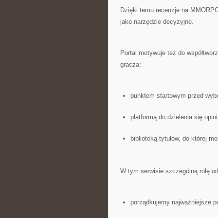
Dzięki temu recenzje na MMORPG.n
jako narzędzie decyzyjne.
Portal motywuje też do współtworz
gracza:
punktem startowym przed wybo
platformą do dzielenia się opin
biblioteką tytułów, do której m
W tym serwisie szczególną rolę o
porządkujemy najważniejsze po