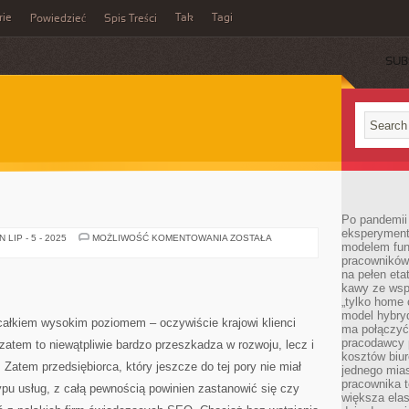
rie
Tak
Tagi
Powiedzieć
Spis Treści
SUB
Po pandemii 
eksperyment
MINI
LIP - 5 - 2025
MOŻLIWOŚĆ KOMENTOWANIA
ZOSTAŁA
modelem fun
LAPTOP
pracowników 
na pełen eta
kawy ze wsp
„tylko home o
model hybryd
ałkiem wysokim poziomem – oczywiście krajowi klienci
ma połączyć 
pracodawcy 
zatem to niewątpliwie bardzo przeszkadza w rozwoju, lecz i
kosztów biu
 Zatem przedsiębiorca, który jeszcze do tej pory nie miał
jednego mias
pracownika 
ypu usług, z całą pewnością powinien zastanowić się czy
większa ela