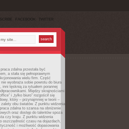
SCRIBE
FACEBOOK
TWITTER
praca zdalna przestała być
em, a stała się pełnoprawnym
kcjonowania wielu firm. Część
nie wyobraża sobie powrotu do biura
t, inni tęsknią za rytuałem porannej
ółpracownikami. Między skrajnościami
ffice” i „tylko biuro” rozgościł się
owy, który – przynajmniej w teorii –
zalety obu światów. Z punktu widzenia
praca zdalna to szansa na obniżenie
rowych oraz dostęp do talentów spoza
ta czy kraju. Z punktu widzenia
to oszczędność czasu na dojazdach,
styczność i możliwość dopasowania