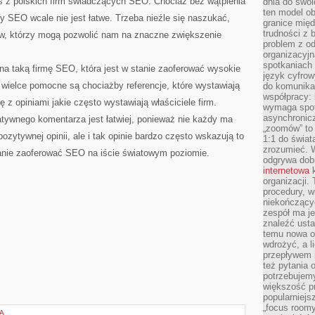
 z polskich firm świadczących SEO. Chociaż bez wątpienia
dnia do swoi
ten model o
ży SEO wcale nie jest łatwe. Trzeba nieźle się naszukać,
granice mię
trudności z 
rów, którzy mogą pozwolić nam na znaczne zwiększenie
problem z od
organizacyjn
spotkaniach
 na taką firmę SEO, która jest w stanie zaoferować wysokie
język cyfrow
wielce pomocne są chociażby referencje, które wystawiają
do komunikac
współpracy:
ę z opiniami jakie często wystawiają właściciele firm.
wymaga spotk
asynchronic
ywnego komentarza jest łatwiej, ponieważ nie każdy ma
„zoomów” to 
zytywnej opinii, ale i tak opinie bardzo często wskazują to
1:1 do świat
zrozumieć. 
tanie zaoferować SEO na iście światowym poziomie.
odgrywa dob
internetowa
k
organizacji
procedury, wi
niekończący
zespół ma je
znaleźć ustal
temu nowa o
wdrożyć, a l
przepływem 
też pytania 
potrzebujemy
większość p
popularniejs
„focus roomy
A