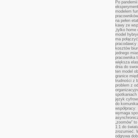
Po pandemii 
eksperyment
modelem fun
pracowników 
na pełen eta
kawy ze wsp
„tylko home o
model hybryd
ma połączyć 
pracodawcy 
kosztów biu
jednego mias
pracownika 
większa ela
dnia do swoi
ten model o
granice mię
trudności z 
problem z od
organizacyjn
spotkaniach
język cyfrow
do komunikac
współpracy:
wymaga spotk
asynchronic
„zoomów” to 
1:1 do świat
zrozumieć. 
odgrywa dob