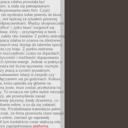
praca zdalna przestała być
em, a stała się pełnoprawnym
kcjonowania wielu firm. Część
nie wyobraża sobie powrotu do biura
t, inni tęsknią za rytuałem porannej
ółpracownikami. Między skrajnościami
ffice” i „tylko biuro” rozgościł się
owy, który – przynajmniej w teorii –
zalety obu światów. Z punktu widzenia
praca zdalna to szansa na obniżenie
rowych oraz dostęp do talentów spoza
ta czy kraju. Z punktu widzenia
to oszczędność czasu na dojazdach,
styczność i możliwość dopasowania
ch rytmów energii. Jednak w praktyce
bnaża też liczne wyzwania: rozmyte
dzy pracą a życiem prywatnym,
budowaniem relacji w zespole czy
łączaniem się po godzinach. Kultura
a, która opierała się głównie na
 na żywo, musi zostać przełożona na
y. To oznacza nie tylko wybór narzędzi
ji, ale przemyślenie zasad
 kiedy piszemy, kiedy dzwonimy, co
ania online, a co da się załatwić
znie. Przeładowane kalendarze pełne
znak, że firma przeniosła stare nawyki
a online, zamiast go naprawdę
W tym kontekście coraz większą rolę
rze zaprojektowana
platforma