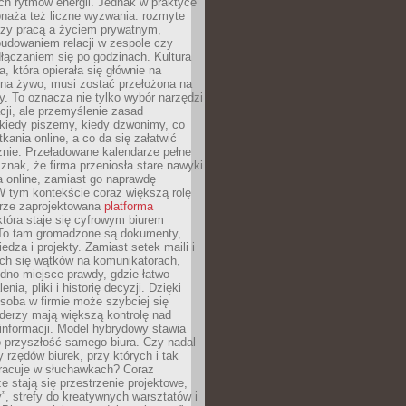
ch rytmów energii. Jednak w praktyce
bnaża też liczne wyzwania: rozmyte
dzy pracą a życiem prywatnym,
budowaniem relacji w zespole czy
łączaniem się po godzinach. Kultura
a, która opierała się głównie na
 na żywo, musi zostać przełożona na
y. To oznacza nie tylko wybór narzędzi
ji, ale przemyślenie zasad
 kiedy piszemy, kiedy dzwonimy, co
ania online, a co da się załatwić
znie. Przeładowane kalendarze pełne
znak, że firma przeniosła stare nawyki
a online, zamiast go naprawdę
W tym kontekście coraz większą rolę
rze zaprojektowana
platforma
tóra staje się cyfrowym biurem
. To tam gromadzone są dokumenty,
edza i projekty. Zamiast setek maili i
ch się wątków na komunikatorach,
dno miejsce prawdy, gdzie łatwo
enia, pliki i historię decyzji. Dzięki
soba w firmie może szybciej się
iderzy mają większą kontrolę nad
informacji. Model hybrydowy stawia
o przyszłość samego biura. Czy nadal
 rzędów biurek, przy których i tak
racuje w słuchawkach? Coraz
ze stają się przestrzenie projektowe,
”, strefy do kreatywnych warsztatów i