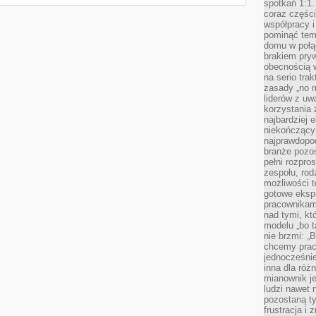
spotkań 1:1.
coraz części
współpracy i
pominąć tem
domu w połą
brakiem pryw
obecnością w
na serio tra
zasady „no m
liderów z uw
korzystania 
najbardziej 
niekończący 
najprawdopod
branże pozos
pełni rozpr
zespołu, rod
możliwości t
gotowe eksp
pracownikam
nad tymi, kt
modelu „bo t
nie brzmi: „
chcemy prac
jednocześni
inna dla róż
mianownik je
ludzi nawet 
pozostaną ty
frustracja i