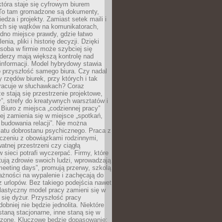
tóra staje się cyfrowym biurem
. To tam gromadzone są dokumenty,
edza i projekty. Zamiast setek maili i
ch się wątków na komunikatorach,
dno miejsce prawdy, gdzie łatwo
enia, pliki i historię decyzji. Dzięki
soba w firmie może szybciej się
iderzy mają większą kontrolę nad
informacji. Model hybrydowy stawia
o przyszłość samego biura. Czy nadal
 rzędów biurek, przy których i tak
racuje w słuchawkach? Coraz
ze stają się przestrzenie projektowe,
”, strefy do kreatywnych warsztatów i
 Biuro z miejsca „codziennej pracy”
ej zamienia się w miejsce „spotkań,
 budowania relacji”. Nie można
atu dobrostanu psychicznego. Praca z
czeniu z obowiązkami rodzinnymi,
atnej przestrzeni czy ciągłą
 sieci potrafi wyczerpać. Firmy, które
ktują zdrowie swoich ludzi, wprowadzają
eeting days”, promują przerwy, szkolą
ażności na wypalenie i zachęcają do
z urlopów. Bez takiego podejścia nawet
elastyczny model pracy zamieni się w
się dyżur. Przyszłość pracy
obniej nie będzie jednolita. Niektóre
taną stacjonarne, inne staną się w
oszone. Kluczowe będzie dopasowanie: