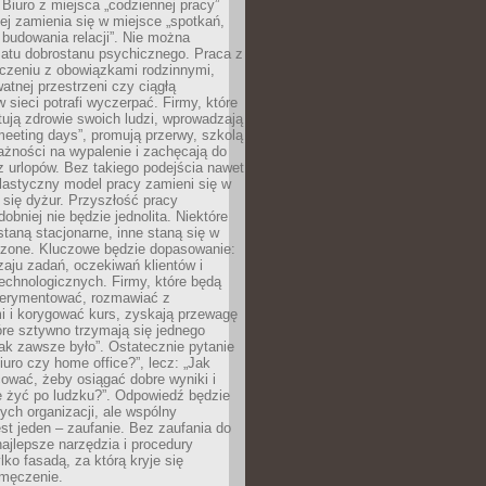
 Biuro z miejsca „codziennej pracy”
ej zamienia się w miejsce „spotkań,
 budowania relacji”. Nie można
atu dobrostanu psychicznego. Praca z
czeniu z obowiązkami rodzinnymi,
atnej przestrzeni czy ciągłą
 sieci potrafi wyczerpać. Firmy, które
ktują zdrowie swoich ludzi, wprowadzają
eeting days”, promują przerwy, szkolą
ażności na wypalenie i zachęcają do
z urlopów. Bez takiego podejścia nawet
elastyczny model pracy zamieni się w
się dyżur. Przyszłość pracy
obniej nie będzie jednolita. Niektóre
taną stacjonarne, inne staną się w
oszone. Kluczowe będzie dopasowanie:
zaju zadań, oczekiwań klientów i
echnologicznych. Firmy, które będą
erymentować, rozmawiać z
i i korygować kurs, zyskają przewagę
óre sztywno trzymają się jednego
ak zawsze było”. Ostatecznie pytanie
Biuro czy home office?”, lecz: „Jak
ować, żeby osiągać dobre wyniki i
e żyć po ludzku?”. Odpowiedź będzie
nych organizacji, ale wspólny
st jeden – zaufanie. Bez zaufania do
najlepsze narzędzia i procedury
lko fasadą, za którą kryje się
 zmęczenie.