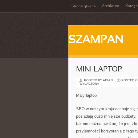
Archiwum
Katego
Strona główna
SZAMPAN
MINI LAPTOP
POSTED BY ADMIN
POSTED ON 
WYŁĄCZONA
Mały laptop
SEO w naszym kraju cechuje się c
posiadają dużo mniejsze budżety, 
tak nie można uważać, że jest źle.
przyjemności korzystania z tego t