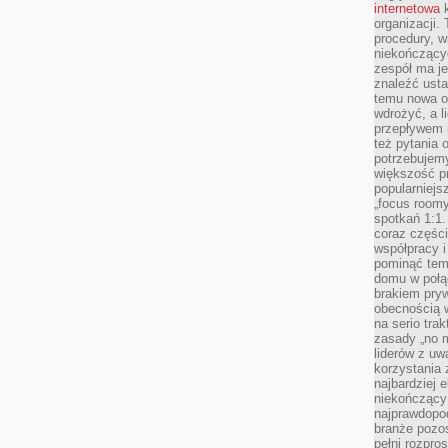
internetowa
k
organizacji
procedury, wi
niekończący
zespół ma je
znaleźć ustal
temu nowa o
wdrożyć, a l
przepływem 
też pytania 
potrzebujemy
większość p
popularniejs
„focus roomy
spotkań 1:1.
coraz części
współpracy i
pominąć tem
domu w połą
brakiem pryw
obecnością w
na serio tra
zasady „no m
liderów z uw
korzystania 
najbardziej 
niekończący 
najprawdopod
branże pozos
pełni rozpr