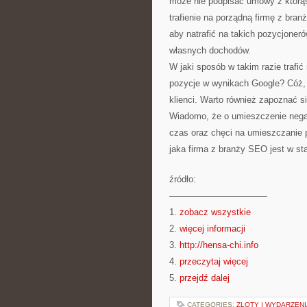
może nie podpisać umowy z którąś
trafienie na porządną firmę z bran
aby natrafić na takich pozycjone
własnych dochodów.
W jaki sposób w takim razie trafić
pozycje w wynikach Google? Cóż, 
klienci. Warto również zapoznać si
Wiadomo, że o umieszczenie negat
czas oraz chęci na umieszczanie po
jaka firma z branży SEO jest w s
źródło:
———————————
1.
zobacz wszystkie
2.
więcej informacji
3.
http://hensa-chi.info
4.
przeczytaj więcej
5.
przejdź dalej
CATEGORIES:
ZLOTY I WYDARZENI