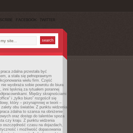
SCRIBE
FACEBOOK
TWITTER
praca zdalna przestała być
em, a stała się pełnoprawnym
kcjonowania wielu firm. Część
nie wyobraża sobie powrotu do biura
t, inni tęsknią za rytuałem porannej
ółpracownikami. Między skrajnościami
ffice” i „tylko biuro” rozgościł się
owy, który – przynajmniej w teorii –
zalety obu światów. Z punktu widzenia
praca zdalna to szansa na obniżenie
rowych oraz dostęp do talentów spoza
ta czy kraju. Z punktu widzenia
to oszczędność czasu na dojazdach,
styczność i możliwość dopasowania