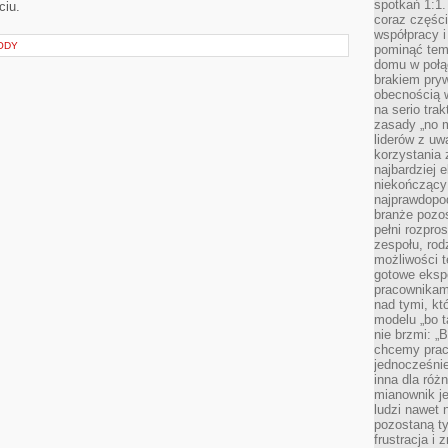
spotkań 1:1.
ciu.
coraz części
współpracy i
ODY
pominąć tem
domu w połą
brakiem pryw
obecnością w
na serio tra
zasady „no m
liderów z uw
korzystania 
najbardziej 
niekończący 
najprawdopod
branże pozos
pełni rozpr
zespołu, rod
możliwości t
gotowe eksp
pracownikam
nad tymi, kt
modelu „bo t
nie brzmi: „
chcemy prac
jednocześni
inna dla róż
mianownik je
ludzi nawet 
pozostaną ty
frustracja i