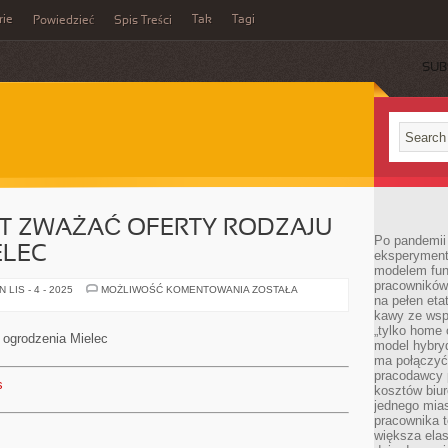
rie
Tak
Tagi
Powiedzieć
Spis Treści
SUB
ST ZWAŻAĆ OFERTY RODZAJU
Po pandemii 
ELEC
eksperyment
modelem fun
pracowników 
NALEŻAŁOBY
LIS - 4 - 2025
MOŻLIWOŚĆ KOMENTOWANIA
ZOSTAŁA
na pełen eta
JEST
ZWAŻAĆ
kawy ze wsp
OFERTY
„tylko home o
RODZAJU
u ogrodzenia Mielec
OGRODZENIA
model hybryd
MIELEC
ma połączyć 
pracodawcy 
s
kosztów biu
jednego mias
pracownika 
większa ela