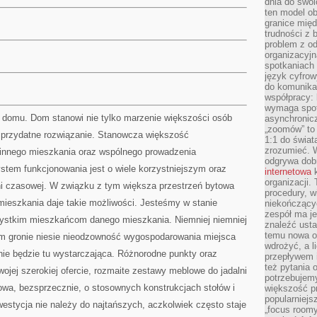
dnia do swoi
ten model o
granice mię
trudności z 
problem z od
organizacyjn
spotkaniach
język cyfrow
do komunikac
współpracy:
wymaga spotk
 domu. Dom stanowi nie tylko marzenie większości osób
asynchronic
„zoomów” to 
ej przydatne rozwiązanie. Stanowcza większość
1:1 do świat
zrozumieć. 
zinnego mieszkania oraz wspólnego prowadzenia
odgrywa dob
stem funkcjonowania jest o wiele korzystniejszym oraz
internetowa
k
organizacji
i czasowej. W związku z tym większa przestrzeń bytowa
procedury, wi
 mieszkania daje takie możliwości. Jesteśmy w stanie
niekończący
zespół ma je
ystkim mieszkańcom danego mieszkania. Niemniej niemniej
znaleźć ustal
temu nowa o
m gronie niesie nieodzowność wygospodarowania miejsca
wdrożyć, a l
 nie będzie tu wystarczająca. Różnorodne punkty oraz
przepływem 
też pytania 
wojej szerokiej ofercie, rozmaite zestawy meblowe do jadalni
potrzebujemy
wa, bezsprzecznie, o stosownych konstrukcjach stołów i
większość p
popularniejs
estycja nie należy do najtańszych, aczkolwiek często staje
„focus roomy