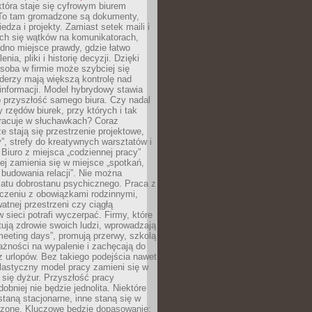
tóra staje się cyfrowym biurem
. To tam gromadzone są dokumenty,
edza i projekty. Zamiast setek maili i
ch się wątków na komunikatorach,
dno miejsce prawdy, gdzie łatwo
enia, pliki i historię decyzji. Dzięki
soba w firmie może szybciej się
iderzy mają większą kontrolę nad
informacji. Model hybrydowy stawia
o przyszłość samego biura. Czy nadal
 rzędów biurek, przy których i tak
racuje w słuchawkach? Coraz
ze stają się przestrzenie projektowe,
”, strefy do kreatywnych warsztatów i
 Biuro z miejsca „codziennej pracy”
ej zamienia się w miejsce „spotkań,
 budowania relacji”. Nie można
atu dobrostanu psychicznego. Praca z
czeniu z obowiązkami rodzinnymi,
atnej przestrzeni czy ciągłą
 sieci potrafi wyczerpać. Firmy, które
ktują zdrowie swoich ludzi, wprowadzają
eeting days”, promują przerwy, szkolą
ażności na wypalenie i zachęcają do
z urlopów. Bez takiego podejścia nawet
elastyczny model pracy zamieni się w
się dyżur. Przyszłość pracy
obniej nie będzie jednolita. Niektóre
taną stacjonarne, inne staną się w
oszone. Kluczowe będzie dopasowanie: