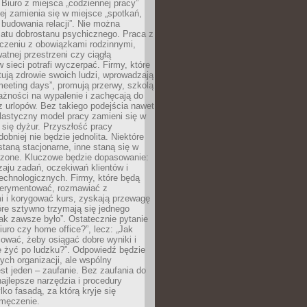
 Biuro z miejsca „codziennej pracy”
ej zamienia się w miejsce „spotkań,
 budowania relacji”. Nie można
atu dobrostanu psychicznego. Praca z
czeniu z obowiązkami rodzinnymi,
atnej przestrzeni czy ciągłą
 sieci potrafi wyczerpać. Firmy, które
ktują zdrowie swoich ludzi, wprowadzają
eeting days”, promują przerwy, szkolą
ażności na wypalenie i zachęcają do
z urlopów. Bez takiego podejścia nawet
elastyczny model pracy zamieni się w
się dyżur. Przyszłość pracy
obniej nie będzie jednolita. Niektóre
taną stacjonarne, inne staną się w
oszone. Kluczowe będzie dopasowanie:
zaju zadań, oczekiwań klientów i
echnologicznych. Firmy, które będą
erymentować, rozmawiać z
i i korygować kurs, zyskają przewagę
óre sztywno trzymają się jednego
ak zawsze było”. Ostatecznie pytanie
Biuro czy home office?”, lecz: „Jak
ować, żeby osiągać dobre wyniki i
e żyć po ludzku?”. Odpowiedź będzie
nych organizacji, ale wspólny
st jeden – zaufanie. Bez zaufania do
najlepsze narzędzia i procedury
lko fasadą, za którą kryje się
 zmęczenie.