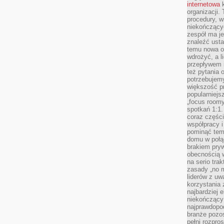
internetowa
k
organizacji
procedury, wi
niekończący
zespół ma je
znaleźć ustal
temu nowa o
wdrożyć, a l
przepływem 
też pytania 
potrzebujemy
większość p
popularniejs
„focus roomy
spotkań 1:1.
coraz części
współpracy i
pominąć tem
domu w połą
brakiem pryw
obecnością w
na serio tra
zasady „no m
liderów z uw
korzystania 
najbardziej 
niekończący 
najprawdopod
branże pozos
pełni rozpr