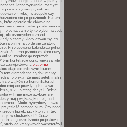
ch rytmów energii. Jednak w praktyce
bnaża też liczne wyzwania: rozmyte
dzy pracą a życiem prywatnym,
budowaniem relacji w zespole czy
łączaniem się po godzinach. Kultura
a, która opierała się głównie na
 na żywo, musi zostać przełożona na
y. To oznacza nie tylko wybór narzędzi
ji, ale przemyślenie zasad
 kiedy piszemy, kiedy dzwonimy, co
ania online, a co da się załatwić
znie. Przeładowane kalendarze pełne
znak, że firma przeniosła stare nawyki
a online, zamiast go naprawdę
W tym kontekście coraz większą rolę
rze zaprojektowana
platforma
tóra staje się cyfrowym biurem
. To tam gromadzone są dokumenty,
edza i projekty. Zamiast setek maili i
ch się wątków na komunikatorach,
dno miejsce prawdy, gdzie łatwo
enia, pliki i historię decyzji. Dzięki
soba w firmie może szybciej się
iderzy mają większą kontrolę nad
informacji. Model hybrydowy stawia
o przyszłość samego biura. Czy nadal
 rzędów biurek, przy których i tak
racuje w słuchawkach? Coraz
ze stają się przestrzenie projektowe,
”, strefy do kreatywnych warsztatów i