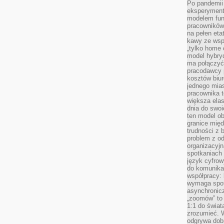
Po pandemii 
eksperyment
modelem fun
pracowników 
na pełen eta
kawy ze wsp
„tylko home o
model hybryd
ma połączyć 
pracodawcy 
kosztów biu
jednego mias
pracownika 
większa ela
dnia do swoi
ten model o
granice mię
trudności z 
problem z od
organizacyjn
spotkaniach
język cyfrow
do komunikac
współpracy:
wymaga spotk
asynchronic
„zoomów” to 
1:1 do świat
zrozumieć. 
odgrywa dob