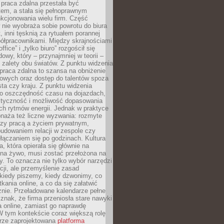
praca zdalna przestała być
em, a stała się pełnoprawnym
kcjonowania wielu firm. Część
nie wyobraża sobie powrotu do biura
t, inni tęsknią za rytuałem porannej
ółpracownikami. Między skrajnościami
ffice” i „tylko biuro” rozgościł się
owy, który – przynajmniej w teorii –
zalety obu światów. Z punktu widzenia
praca zdalna to szansa na obniżenie
rowych oraz dostęp do talentów spoza
ta czy kraju. Z punktu widzenia
to oszczędność czasu na dojazdach,
styczność i możliwość dopasowania
ch rytmów energii. Jednak w praktyce
bnaża też liczne wyzwania: rozmyte
dzy pracą a życiem prywatnym,
budowaniem relacji w zespole czy
łączaniem się po godzinach. Kultura
a, która opierała się głównie na
 na żywo, musi zostać przełożona na
y. To oznacza nie tylko wybór narzędzi
ji, ale przemyślenie zasad
 kiedy piszemy, kiedy dzwonimy, co
ania online, a co da się załatwić
znie. Przeładowane kalendarze pełne
znak, że firma przeniosła stare nawyki
a online, zamiast go naprawdę
W tym kontekście coraz większą rolę
rze zaprojektowana
platforma