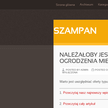
Archiwum
Katego
Strona główna
SZAMPAN
NALEŻAŁOBY JE
OGRODZENIA MI
POSTED BY ADMIN
POSTED ON 
WYŁĄCZONA
Warto jest uwzględniać oferty typ
1.
Przeczytaj nasz najnowszy wpi
2.
Przeczytaj cały artykuł