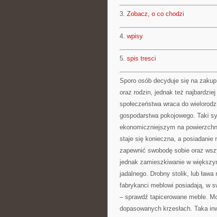
3.
Zobacz, o co chodzi
4.
wpisy
5.
spis tresci
Sporo osób decyduje się na zakup
oraz rodzin, jednak też najbardzi
społeczeństwa wraca do wielorod
gospodarstwa pokojowego. Taki sy
ekonomiczniejszym na powierzchn
staje się konieczna, a posiadanie
zapewnić swobodę sobie oraz wsz
jednak zamieszkiwanie w większy
jadalnego. Drobny stolik, lub ława
fabrykanci meblowi posiadają, w s
– sprawdź tapicerowane meble. Mo
dopasowanych krzesłach. Taka inw