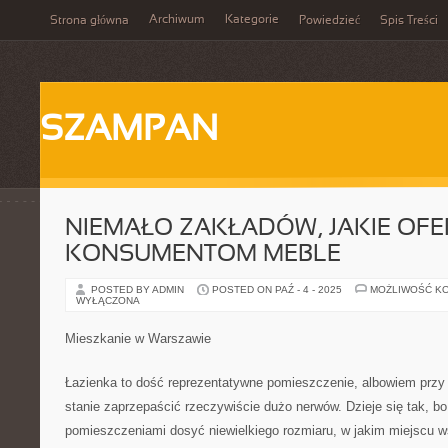
Archiwum
Kategorie
Strona główna
Powiedzieć
Spis Treści
SZAMPAN
NIEMAŁO ZAKŁADÓW, JAKIE OFE
KONSUMENTOM MEBLE
POSTED BY ADMIN
POSTED ON PAŹ - 4 - 2025
MOŻLIWOŚĆ K
WYŁĄCZONA
Mieszkanie w Warszawie
Łazienka to dość reprezentatywne pomieszczenie, albowiem przy 
stanie zaprzepaścić rzeczywiście dużo nerwów. Dzieje się tak, bo
pomieszczeniami dosyć niewielkiego rozmiaru, w jakim miejscu w