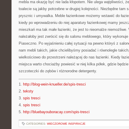
mebla ma okazję być nie lada kłopotem. Nie ulega wątpliwości, ż
toalecie są jakby potrzebne w drugiej kolejności. Niezbędne tam 
prysznic i umywalka. Meble łazienkowe możemy wstawić do łazie
kiedy po wprowadzeniu do niej aparatury łazienkowej mamy jeszcz
mieszkań ma tak małe łazienki, że jest to nieomalże niemożliwe
należałoby jest zwrócić się do salonu meblowego, który wykonuj
Piaseczno. Po wyjaśnieniu całej sytuacji na pewno któryś z salo
nam mebli takich, jakie chcielibyśmy posiadać i równolegle takic
wielkościowo do przestrzeni należącej do nas łazienki. Kiedy łaz
miejsca warto chociażby powiesić w niej kilka półek, gdzie będzi
szczoteczki do zębów i różnorodne detergenty.
1.
http://blog-wein-knueller.de/spis-tresci
2.
teksty
3.
spis tresci
4.
spis tresci
5.
http://bluebayouboracay.com/spis-tresci
CATEGORIES:
WIECZOROWE INSPIRACJE