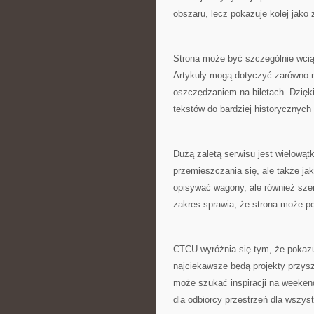
obszaru, lecz pokazuje kolej jako
Strona może być szczególnie wciąg
Artykuły mogą dotyczyć zarówno r
oszczędzaniem na biletach. Dzięk
tekstów do bardziej historycznych
Dużą zaletą serwisu jest wielowątk
przemieszczania się, ale także ja
opisywać wagony, ale również szer
zakres sprawia, że strona może p
CTCU wyróżnia się tym, że pokazuj
najciekawsze będą projekty przysz
może szukać inspiracji na weekend
dla odbiorcy przestrzeń dla wszyst