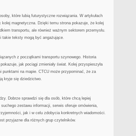
oby, które lubią futurystyczne rozwiązania. W artykułach
k kolej magnetyczna. Dzięki temu strona pokazuje, że kolej
odkiem transportu, ale również ważnym sektorem przemysłu.
i takie teksty mogą być angażujące.
wiązanych z początkami transportu szynowego. Historia
 pokazuje, jak pociągi zmieniały świat. Kolej przyspieszyła
ymi punktami na mapie. CTCU może przypominać, że za
ą kryje się dziedzictwo.
dzy. Dobrze sprawdzi się dla osób, które chcą lepiej
t suchego zestawu informacji, serwis oferuje omówienia,
rzyjemności, jak i w celu zdobycia konkretnych wiadomości.
est przyjazne dla różnych grup czytelników.