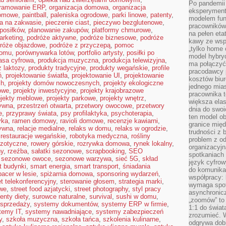
Po pandemii 
gramowanie ERP
,
organizacja domowa
,
organizacja
eksperyment
domowe
,
paintball
,
paleniska ogrodowe
,
parki linowe
,
patenty
,
modelem fun
ba na zakwasie
,
pieczenie ciast
,
pieczywo bezglutenowe
,
pracowników 
posiłków
,
planowanie zakupów
,
platformy chmurowe
,
na pełen eta
arketing
,
podróże aktywne
,
podróże biznesowe
,
podróże
kawy ze wsp
róże objazdowe
,
podróże z przyczepą
,
pomoc
„tylko home o
domu
,
porównywarka lotów
,
portfolio artysty
,
posiłki po
model hybryd
asa cyfrowa
,
produkcja muzyczna
,
produkcja telewizyjna
,
ma połączyć 
 laktozy
,
produkty tradycyjne
,
produkty wegańskie
,
profile
pracodawcy 
ń
,
projektowanie światła
,
projektowanie UI
,
projektowanie
kosztów biu
ch
,
projekty domów nowoczesnych
,
projekty ekologiczne
jednego mias
mowe
,
projekty inwestycyjne
,
projekty krajobrazowe
pracownika 
ojekty meblowe
,
projekty parkowe
,
projekty wnętrz
,
większa ela
tywna
,
przestrzeń otwarta
,
przetwory owocowe
,
przetwory
dnia do swoi
e
,
przyprawy świata
,
psy profilaktyka
,
psychoterapia
,
ten model o
yka
,
ramen domowy
,
ravioli domowe
,
recenzje kawiarni
,
granice mię
ywna
,
relacje medialne
,
relaks w domu
,
relaks w ogrodzie
,
trudności z 
,
restauracje wegańskie
,
robotyka medyczna
,
rośliny
problem z od
gzotyczne
,
rowery górskie
,
rozrywka domowa
,
rynek lokalny
,
organizacyjn
ny
,
rzeźba
,
sałatki sezonowe
,
scrapbooking
,
SEO
spotkaniach
,
sezonowe owoce
,
sezonowe warzywa
,
sieć 5G
,
skład
język cyfrow
t budynki
,
smart energia
,
smart transport
,
śniadania
do komunikac
pacer w lesie
,
spiżarnia domowa
,
sponsoring wydarzeń
,
współpracy:
t telekonferencyjny
,
sterowanie głosem
,
strategia marki
,
wymaga spotk
owe
,
street food azjatycki
,
street photography
,
styl pracy
asynchronic
enty diety
,
surowce naturalne
,
survival
,
sushi w domu
,
„zoomów” to 
sprzedaży
,
systemy dokumentów
,
systemy ERP w firmie
,
1:1 do świat
temy IT
,
systemy nawadniające
,
systemy zabezpieczeń
zrozumieć. 
y
,
szkoła muzyczna
,
szkoła tańca
,
szkolenia kulinarne
,
odgrywa dob