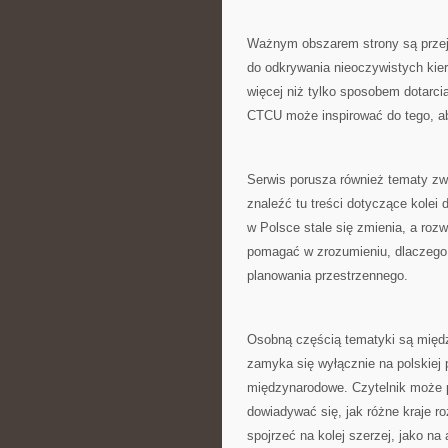
Ważnym obszarem strony są przej
do odkrywania nieoczywistych ki
więcej niż tylko sposobem dotarci
CTCU może inspirować do tego, ab
Serwis porusza również tematy zw
znaleźć tu treści dotyczące kolei
w Polsce stale się zmienia, a roz
pomagać w zrozumieniu, dlaczego
planowania przestrzennego.
Osobną częścią tematyki są międz
zamyka się wyłącznie na polskiej p
międzynarodowe. Czytelnik może p
dowiadywać się, jak różne kraje r
spojrzeć na kolej szerzej, jako na 