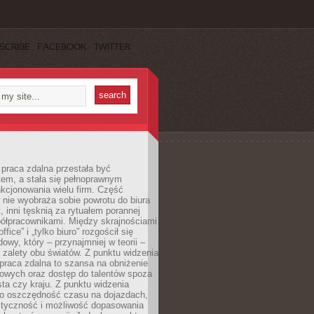
SCRIBE
FACEBOOK
TWITTER
praca zdalna przestała być
em, a stała się pełnoprawnym
kcjonowania wielu firm. Część
nie wyobraża sobie powrotu do biura
t, inni tęsknią za rytuałem porannej
ółpracownikami. Między skrajnościami
ffice” i „tylko biuro” rozgościł się
owy, który – przynajmniej w teorii –
zalety obu światów. Z punktu widzenia
praca zdalna to szansa na obniżenie
rowych oraz dostęp do talentów spoza
ta czy kraju. Z punktu widzenia
to oszczędność czasu na dojazdach,
styczność i możliwość dopasowania