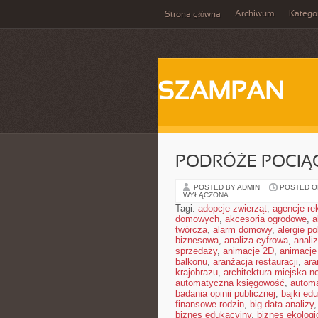
Archiwum
Katego
Strona główna
SZAMPAN
PODRÓŻE POCIĄ
POSTED BY ADMIN
POSTED ON
WYŁĄCZONA
Tagi:
adopcje zwierząt
,
agencje r
domowych
,
akcesoria ogrodowe
,
a
twórcza
,
alarm domowy
,
alergie 
biznesowa
,
analiza cyfrowa
,
anali
sprzedaży
,
animacje 2D
,
animacje
balkonu
,
aranżacja restauracji
,
ara
krajobrazu
,
architektura miejska 
automatyczna księgowość
,
autom
badania opinii publicznej
,
bajki ed
finansowe rodzin
,
big data analizy
biznes edukacyjny
,
biznes ekologi