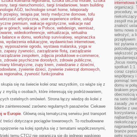
,
sztuka kulinarna regionalna
,
sztuka uliczna murale
,
sztuka
internetowa
k
esny
,
targi nieruchomości
,
targi śniadaniowe
,
team building
organizacji
hnologie AGD
,
technologie smart home
,
teleporady
procedury, wi
h przepisy
,
terapia par
,
testy medyczne domowe
,
tofu
niekończący
twórczość artystyczna
,
user experience online
,
usługi
zespół ma je
styczne premium
,
wakacje egzotyczne
,
wakacje nad
znaleźć ustal
je w górach
,
wakacje w Polsce
,
webdesign
,
wernisaż
,
temu nowa o
mowanie
,
wideokonferencje
,
wirtualizacja
,
wirtualna
wdrożyć, a l
fe balance w domu
,
workshop survivalowy
,
wspinaczka
przepływem 
wa
,
wydarzenia edukacyjne
,
wydawnictwo internetowe
,
też pytania 
ny
,
wyposażenie ogrodu
,
wystawa malarska
,
yoga w
potrzebujemy
e
,
zapasy żywności
,
zarządzanie flotą
,
zarządzanie
większość p
zarządzanie zespołem
,
zdjęcia produktowe e-commerce
,
popularniejs
e
,
zdrowie psychiczne dorosłych
,
zdrowie publiczne
,
„focus roomy
miany klimatyczne
,
zupy krem
,
zwiedzanie z dziećmi
,
spotkań 1:1.
hodowlane
,
żywienie dzieci
,
żywienie zwierząt domowych
,
coraz części
a regionalna
,
żywność funkcjonalna
współpracy i
pominąć tem
skupia się na świecie kolei oraz wszystkim, co wiąże się z
domu w połą
brakiem pryw
 z myślą o osobach, które interesują się podróżowaniem,
obecnością w
ących rzetelnych omówień. Strona łączy wiedzę do kolei z
na serio tra
zasady „no m
że zainteresować zarówno regularnych pasażerów. Ciekawe
liderów z uw
korzystania 
ej w Europie
. Główną osią tematyczną serwisu jest transport
najbardziej 
źć treści dotyczące pociągów towarowych. To rozbudowane
niekończący 
najprawdopod
pojrzenie na kolej spotyka się z tematami współczesnymi,
branże pozos
 Dzięki temu CTCU nie ogranicza się do jednego wąskiego
pełni rozpr