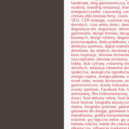
handmade
,
blog gastronomiczny
,
b
osobisty
,
branding restauracji
,
bran
energooszczędne
,
caravaning
,
cer
chmura obliczeniowa firmy
,
ciast
SEO
,
CSR strategie
,
customer ex
dorosłych
,
czas wolny dzieci
,
dani
degustacja win
,
degustacje
,
dekor
gastronomii
,
design firmowy
,
desig
biurowych
,
design roślinny
,
diagno
przeciwzapalna
,
dieta pudełkowa
,
dietetyka sportowa
,
digital marketi
drewniane
,
diy wnętrza
,
docelowe p
biuro inspiracje
,
domowe fermenta
oszczędzanie
,
domowe przetwory
hobby
,
druk cyfrowy
,
e-learning m
dorosłych
,
edukacja zdrowotna dzi
społeczna
,
ekologiczne ogrodnict
energia cieplna
,
energia jądrowa
,
e
event video
,
eventy biznesowe
,
ev
gastronomiczne
,
eventy kulturalne
eventy sportowe
,
Facebook Ads
,
f
animowany
,
film krótkometrażowy
dzieci
,
food delivery online
,
food d
truck festival
,
fotografia artystycz
ślubna
,
fotografia sportowa
,
gadże
gotowanie dla dwojga
,
gotowanie n
interaktywna
,
grafika komputerow
rodzinne
,
gry logiczne online
,
gry 
herbata matcha
,
hotele dla zwierzą
glikemiczny
,
influencer marketing