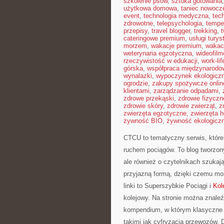
szkolenie psów
,
sztuka gotowania
użytkowa domowa
,
taniec nowocz
event
,
technologia medyczna
,
tec
zdrowotne
,
telepsychologia
,
tempe
przepisy
,
travel blogger
,
trekking
,
cateringowe premium
,
usługi tury
morzem
,
wakacje premium
,
wakac
weterynaria egzotyczna
,
wideofil
rzeczywistość w edukacji
,
work-li
górska
,
współpraca międzynarodo
wynalazki
,
wypoczynek ekologicz
ogrodzie
,
zakupy spożywcze onlin
klientami
,
zarządzanie odpadami
,
zdrowe przekąski
,
zdrowie fizyczn
zdrowie skóry
,
zdrowie zwierząt
,
z
zwierzęta egzotyczne
,
zwierzęta 
żywność BIO
,
żywność ekologiczn
CTCU to tematyczny serwis, które 
ruchem pociągów. To blog tworzony
ale również o czytelnikach szukaj
przyjazną formą, dzięki czemu mo
linki to Superszybkie Pociągi i
Kol
kolejowy. Na stronie można znale
kompendium, w którym klasyczne s
takimi jak cyfryzacja przewozów.