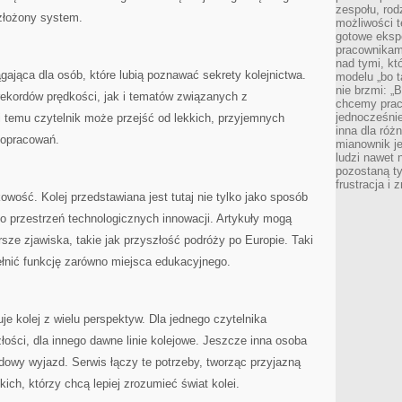
zespołu, rod
 złożony system.
możliwości t
gotowe eksp
pracownikam
nad tymi, kt
ająca dla osób, które lubią poznawać sekrety kolejnictwa.
modelu „bo t
nie brzmi: „
ekordów prędkości, jak i tematów związanych z
chcemy prac
jednocześni
i temu czytelnik może przejść od lekkich, przyjemnych
inna dla róż
 opracowań.
mianownik je
ludzi nawet 
pozostaną ty
frustracja i
owość. Kolej przedstawiana jest tutaj nie tylko jako sposób
ko przestrzeń technologicznych innowacji. Artykuły mogą
sze zjawiska, takie jak przyszłość podróży po Europie. Taki
ełnić funkcję zarówno miejsca edukacyjnego.
e kolej z wielu perspektyw. Dla jednego czytelnika
łości, dla innego dawne linie kolejowe. Jeszcze inna osoba
owy wyjazd. Serwis łączy te potrzeby, tworząc przyjazną
kich, którzy chcą lepiej zrozumieć świat kolei.