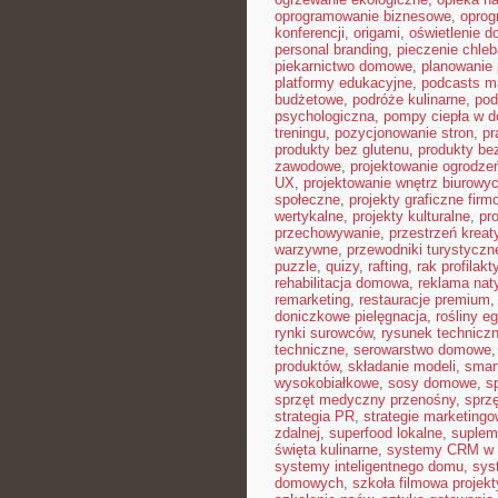
oprogramowanie biznesowe
,
opro
konferencji
,
origami
,
oświetlenie 
personal branding
,
pieczenie chle
piekarnictwo domowe
,
planowanie 
platformy edukacyjne
,
podcasts m
budżetowe
,
podróże kulinarne
,
pod
psychologiczna
,
pompy ciepła w 
treningu
,
pozycjonowanie stron
,
pr
produkty bez glutenu
,
produkty bez
zawodowe
,
projektowanie ogrodze
UX
,
projektowanie wnętrz biurowy
społeczne
,
projekty graficzne fir
wertykalne
,
projekty kulturalne
,
pr
przechowywanie
,
przestrzeń krea
warzywne
,
przewodniki turystyczn
puzzle
,
quizy
,
rafting
,
rak profilakt
rehabilitacja domowa
,
reklama nat
remarketing
,
restauracje premium
doniczkowe pielęgnacja
,
rośliny e
rynki surowców
,
rysunek technicz
techniczne
,
serowarstwo domowe
produktów
,
składanie modeli
,
smar
wysokobiałkowe
,
sosy domowe
,
s
sprzęt medyczny przenośny
,
sprzę
strategia PR
,
strategie marketing
zdalnej
,
superfood lokalne
,
suplem
święta kulinarne
,
systemy CRM w 
systemy inteligentnego domu
,
sys
domowych
,
szkoła filmowa projekt