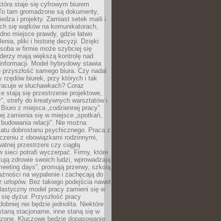
tóra staje się cyfrowym biurem
. To tam gromadzone są dokumenty,
edza i projekty. Zamiast setek maili i
ch się wątków na komunikatorach,
dno miejsce prawdy, gdzie łatwo
enia, pliki i historię decyzji. Dzięki
soba w firmie może szybciej się
iderzy mają większą kontrolę nad
informacji. Model hybrydowy stawia
o przyszłość samego biura. Czy nadal
 rzędów biurek, przy których i tak
racuje w słuchawkach? Coraz
ze stają się przestrzenie projektowe,
”, strefy do kreatywnych warsztatów i
 Biuro z miejsca „codziennej pracy”
ej zamienia się w miejsce „spotkań,
 budowania relacji”. Nie można
atu dobrostanu psychicznego. Praca z
czeniu z obowiązkami rodzinnymi,
atnej przestrzeni czy ciągłą
 sieci potrafi wyczerpać. Firmy, które
ktują zdrowie swoich ludzi, wprowadzają
eeting days”, promują przerwy, szkolą
ażności na wypalenie i zachęcają do
z urlopów. Bez takiego podejścia nawet
elastyczny model pracy zamieni się w
się dyżur. Przyszłość pracy
obniej nie będzie jednolita. Niektóre
taną stacjonarne, inne staną się w
oszone. Kluczowe będzie dopasowanie: