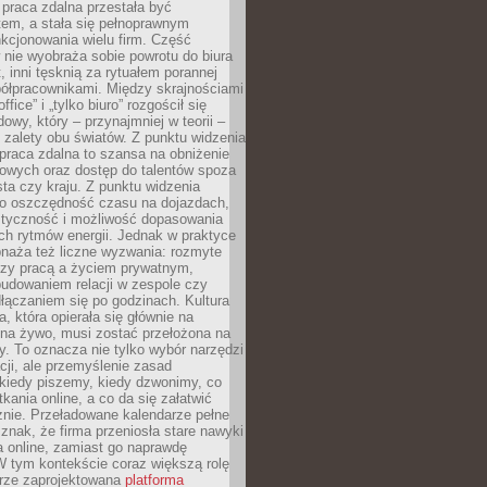
praca zdalna przestała być
em, a stała się pełnoprawnym
kcjonowania wielu firm. Część
nie wyobraża sobie powrotu do biura
t, inni tęsknią za rytuałem porannej
ółpracownikami. Między skrajnościami
ffice” i „tylko biuro” rozgościł się
owy, który – przynajmniej w teorii –
zalety obu światów. Z punktu widzenia
praca zdalna to szansa na obniżenie
rowych oraz dostęp do talentów spoza
ta czy kraju. Z punktu widzenia
to oszczędność czasu na dojazdach,
styczność i możliwość dopasowania
ch rytmów energii. Jednak w praktyce
bnaża też liczne wyzwania: rozmyte
dzy pracą a życiem prywatnym,
budowaniem relacji w zespole czy
łączaniem się po godzinach. Kultura
a, która opierała się głównie na
 na żywo, musi zostać przełożona na
y. To oznacza nie tylko wybór narzędzi
ji, ale przemyślenie zasad
 kiedy piszemy, kiedy dzwonimy, co
ania online, a co da się załatwić
znie. Przeładowane kalendarze pełne
znak, że firma przeniosła stare nawyki
a online, zamiast go naprawdę
W tym kontekście coraz większą rolę
rze zaprojektowana
platforma