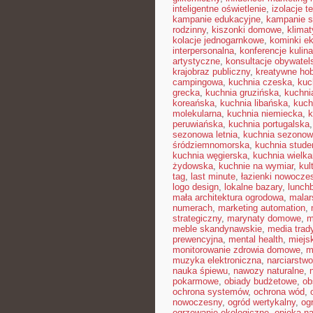
inteligentne oświetlenie
,
izolacje t
kampanie edukacyjne
,
kampanie s
rodzinny
,
kiszonki domowe
,
klimat
kolacje jednogarnkowe
,
kominki e
interpersonalna
,
konferencje kulin
artystyczne
,
konsultacje obywatel
krajobraz publiczny
,
kreatywne ho
campingowa
,
kuchnia czeska
,
kuc
grecka
,
kuchnia gruzińska
,
kuchni
koreańska
,
kuchnia libańska
,
kuch
molekularna
,
kuchnia niemiecka
,
k
peruwiańska
,
kuchnia portugalska
sezonowa letnia
,
kuchnia sezono
śródziemnomorska
,
kuchnia stud
kuchnia węgierska
,
kuchnia wielk
żydowska
,
kuchnie na wymiar
,
kul
tag
,
last minute
,
łazienki nowocze
logo design
,
lokalne bazary
,
lunch
mała architektura ogrodowa
,
malar
numerach
,
marketing automation
,
strategiczny
,
marynaty domowe
,
m
meble skandynawskie
,
media trad
prewencyjna
,
mental health
,
miejsk
monitorowanie zdrowia domowe
,
m
muzyka elektroniczna
,
narciarstw
nauka śpiewu
,
nawozy naturalne
,
pokarmowe
,
obiady budżetowe
,
ob
ochrona systemów
,
ochrona wód
,
nowoczesny
,
ogród wertykalny
,
og
ogrzewanie ekologiczne
,
opieka n