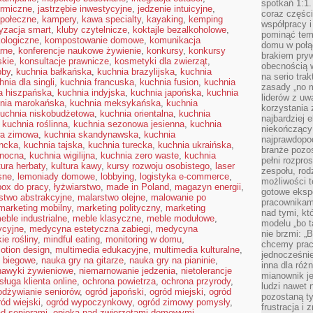
spotkań 1:1.
ermiczne
,
jastrzębie inwestycyjne
,
jedzenie intuicyjne
,
coraz części
połeczne
,
kampery
,
kawa specialty
,
kayaking
,
kemping
współpracy i
yzacja smart
,
kluby czytelnicze
,
koktajle bezalkoholowe
,
pominąć tem
kologiczne
,
kompostowanie domowe
,
komunikacja
domu w połą
arne
,
konferencje naukowe żywienie
,
konkursy
,
konkursy
brakiem pryw
skie
,
konsultacje prawnicze
,
kosmetyki dla zwierząt
,
obecnością w
bby
,
kuchnia bałkańska
,
kuchnia brazylijska
,
kuchnia
na serio tra
hnia dla singli
,
kuchnia francuska
,
kuchnia fusion
,
kuchnia
zasady „no m
a hiszpańska
,
kuchnia indyjska
,
kuchnia japońska
,
kuchnia
liderów z uw
nia marokańska
,
kuchnia meksykańska
,
kuchnia
korzystania 
uchnia niskobudżetowa
,
kuchnia orientalna
,
kuchnia
najbardziej 
,
kuchnia roślinna
,
kuchnia sezonowa jesienna
,
kuchnia
niekończący 
wa zimowa
,
kuchnia skandynawska
,
kuchnia
najprawdopod
encka
,
kuchnia tajska
,
kuchnia turecka
,
kuchnia ukraińska
,
branże pozos
anocna
,
kuchnia wigilijna
,
kuchnia zero waste
,
kuchnia
pełni rozpr
tura herbaty
,
kultura kawy
,
kursy rozwoju osobistego
,
laser
zespołu, rod
sne
,
lemoniady domowe
,
lobbying
,
logistyka e-commerce
,
możliwości t
box do pracy
,
łyżwiarstwo
,
made in Poland
,
magazyn energii
,
gotowe eksp
stwo abstrakcyjne
,
malarstwo olejne
,
malowanie po
pracownikam
marketing mobilny
,
marketing polityczny
,
marketing
nad tymi, kt
eble industrialne
,
meble klasyczne
,
meble modułowe
,
modelu „bo t
ycyjne
,
medycyna estetyczna zabiegi
,
medycyna
nie brzmi: „
ie rośliny
,
mindful eating
,
monitoring w domu
,
chcemy prac
otion design
,
multimedia edukacyjne
,
multimedia kulturalne
,
jednocześni
o biegowe
,
nauka gry na gitarze
,
nauka gry na pianinie
,
inna dla róż
nawyki żywieniowe
,
niemarnowanie jedzenia
,
nietolerancje
mianownik je
sługa klienta online
,
ochrona powietrza
,
ochrona przyrody
,
ludzi nawet 
odżywianie seniorów
,
ogród japoński
,
ogród miejski
,
ogród
pozostaną ty
ród wiejski
,
ogród wypoczynkowy
,
ogród zimowy pomysły
,
frustracja i
ad seniorami
,
opieka nad zwierzętami domowymi
,