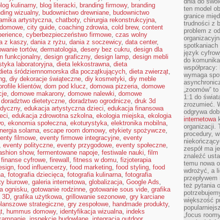
dnia do swoi
log kulinarny
,
blog literacki
,
branding firmowy
,
branding
ten model o
ding wizualny
,
budownictwo drewniane
,
budownictwo
granice mię
amika artystyczna
,
chatboty
,
chirurgia rekonstrukcyjna
,
trudności z 
a domowe
,
city guide
,
coaching zdrowia
,
cold brew
,
content
problem z od
perience
,
cyberbezpieczeństwo firmowe
,
czas wolny
organizacyjn
a z kaszy
,
dania z ryżu
,
dania z soczewicy
,
data center
,
spotkaniach
owanie tortów
,
dermatologia
,
desery bez cukru
,
design dla
język cyfrow
n funkcjonalny
,
design graficzny
,
design lamp
,
design mebli
do komunikac
styka laboratoryjna
,
dieta lekkostrawna
,
dieta
współpracy:
dieta śródziemnomorska dla początkujących
,
dieta zwierząt
,
wymaga spotk
ng
,
diy dekoracje świąteczne
,
diy kosmetyki
,
diy meble
asynchronic
rofile klientów
,
dom pod klucz
,
domowa pizzeria
,
domowe
„zoomów” to 
cje
,
domowe makarony
,
domowe nalewki
,
domowe
1:1 do świat
,
doradztwo dietetyczne
,
doradztwo ogrodnicze
,
druk 3d
zrozumieć. 
edyczny
,
edukacja artystyczna dzieci
,
edukacja finansowa
odgrywa dob
eci
,
edukacja zdrowotna szkolna
,
ekologia miejska
,
ekologia
internetowa
k
wo
,
ekonomia społeczna
,
ekoturystyka
,
elektronika mobilna
,
organizacji
nergia solarna
,
escape room domowy
,
etykiety spożywcze
,
procedury, wi
enty filmowe
,
eventy firmowe integracyjne
,
eventy
niekończący
,
eventy polityczne
,
eventy przygodowe
,
eventy społeczne
,
zespół ma je
ashion show
,
fermentowane napoje
,
festiwale nauki
,
film
znaleźć ustal
,
finanse cyfrowe
,
firewall
,
fitness w domu
,
fizjoterapia
temu nowa o
esign
,
food influencerzy
,
food marketing
,
food styling
,
food
wdrożyć, a l
na
,
fotografia dziecięca
,
fotografia kulinarna
,
fotografia
przepływem 
ty biurowe
,
galeria internetowa
,
globalizacja
,
Google Ads
,
też pytania 
a ognisku
,
gotowanie rodzinne
,
gotowanie sous vide
,
grafika
potrzebujemy
a 3D
,
grafika użytkowa
,
grillowanie sezonowe
,
gry karciane
większość p
planszowe strategiczne
,
gry zespołowe
,
handmade produkty
,
popularniejs
t
,
hummus domowy
,
identyfikacja wizualna
,
indeks
„focus roomy
 kampanie
,
inspekcje budowlane
,
integracja outdoor
,