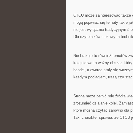
CTCU może zainteresować także os
mogą pojawiać się tematy takie ja
nie jest wyłącznie tradycyjnym śr
Dla czytelników ciekawych technik
Nie brakuje tu również tematów z
kolejnictwa to ważny obszar, który
handel, a dworce stały się ważn
każdym pociągiem, trasą czy stacj
Strona może pełnić rolę źródła wie
zrozumieć działanie kolei. Zamias
które można czytać zarówno dla p
Taki charakter sprawia, że CTCU j