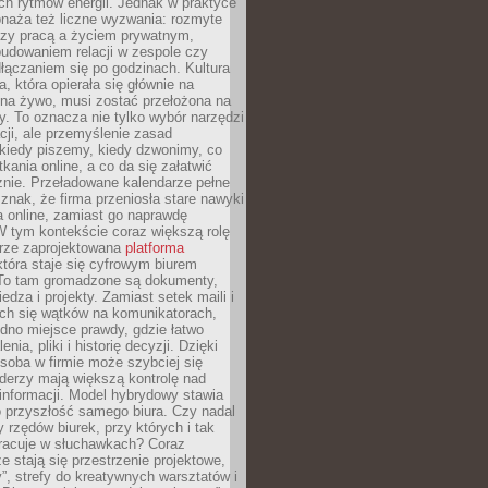
ch rytmów energii. Jednak w praktyce
bnaża też liczne wyzwania: rozmyte
dzy pracą a życiem prywatnym,
budowaniem relacji w zespole czy
łączaniem się po godzinach. Kultura
a, która opierała się głównie na
 na żywo, musi zostać przełożona na
y. To oznacza nie tylko wybór narzędzi
ji, ale przemyślenie zasad
 kiedy piszemy, kiedy dzwonimy, co
ania online, a co da się załatwić
znie. Przeładowane kalendarze pełne
znak, że firma przeniosła stare nawyki
a online, zamiast go naprawdę
W tym kontekście coraz większą rolę
rze zaprojektowana
platforma
tóra staje się cyfrowym biurem
. To tam gromadzone są dokumenty,
edza i projekty. Zamiast setek maili i
ch się wątków na komunikatorach,
dno miejsce prawdy, gdzie łatwo
enia, pliki i historię decyzji. Dzięki
soba w firmie może szybciej się
iderzy mają większą kontrolę nad
informacji. Model hybrydowy stawia
o przyszłość samego biura. Czy nadal
 rzędów biurek, przy których i tak
racuje w słuchawkach? Coraz
ze stają się przestrzenie projektowe,
”, strefy do kreatywnych warsztatów i