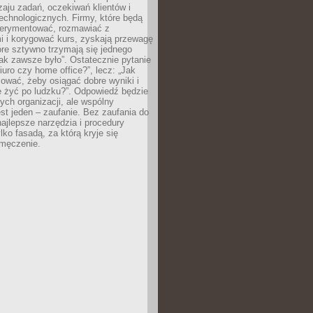
zaju zadań, oczekiwań klientów i
echnologicznych. Firmy, które będą
erymentować, rozmawiać z
i i korygować kurs, zyskają przewagę
óre sztywno trzymają się jednego
ak zawsze było”. Ostatecznie pytanie
Biuro czy home office?”, lecz: „Jak
ować, żeby osiągać dobre wyniki i
e żyć po ludzku?”. Odpowiedź będzie
nych organizacji, ale wspólny
st jeden – zaufanie. Bez zaufania do
najlepsze narzędzia i procedury
lko fasadą, za którą kryje się
 zmęczenie.