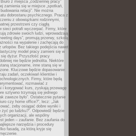
 Biuro z miejsca „codziennej pracy”
ej zamienia się w miejsce „spotkań,
 budowania relacji”. Nie można
atu dobrostanu psychicznego. Praca z
czeniu z obowiązkami rodzinnymi,
atnej przestrzeni czy ciągłą
 sieci potrafi wyczerpać. Firmy, które
ktują zdrowie swoich ludzi, wprowadzają
eeting days”, promują przerwy, szkolą
ażności na wypalenie i zachęcają do
z urlopów. Bez takiego podejścia nawet
elastyczny model pracy zamieni się w
się dyżur. Przyszłość pracy
obniej nie będzie jednolita. Niektóre
taną stacjonarne, inne staną się w
oszone. Kluczowe będzie dopasowanie:
zaju zadań, oczekiwań klientów i
echnologicznych. Firmy, które będą
erymentować, rozmawiać z
i i korygować kurs, zyskają przewagę
óre sztywno trzymają się jednego
ak zawsze było”. Ostatecznie pytanie
Biuro czy home office?”, lecz: „Jak
ować, żeby osiągać dobre wyniki i
e żyć po ludzku?”. Odpowiedź będzie
nych organizacji, ale wspólny
st jeden – zaufanie. Bez zaufania do
najlepsze narzędzia i procedury
lko fasadą, za którą kryje się
 zmęczenie.