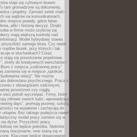
tóra staje się cyfrowym biurem
. To tam gromadzone są dokumenty,
edza i projekty. Zamiast setek maili i
ch się wątków na komunikatorach,
dno miejsce prawdy, gdzie łatwo
enia, pliki i historię decyzji. Dzięki
soba w firmie może szybciej się
iderzy mają większą kontrolę nad
informacji. Model hybrydowy stawia
o przyszłość samego biura. Czy nadal
 rzędów biurek, przy których i tak
racuje w słuchawkach? Coraz
ze stają się przestrzenie projektowe,
”, strefy do kreatywnych warsztatów i
 Biuro z miejsca „codziennej pracy”
ej zamienia się w miejsce „spotkań,
 budowania relacji”. Nie można
atu dobrostanu psychicznego. Praca z
czeniu z obowiązkami rodzinnymi,
atnej przestrzeni czy ciągłą
 sieci potrafi wyczerpać. Firmy, które
ktują zdrowie swoich ludzi, wprowadzają
eeting days”, promują przerwy, szkolą
ażności na wypalenie i zachęcają do
z urlopów. Bez takiego podejścia nawet
elastyczny model pracy zamieni się w
się dyżur. Przyszłość pracy
obniej nie będzie jednolita. Niektóre
taną stacjonarne, inne staną się w
oszone. Kluczowe będzie dopasowanie: