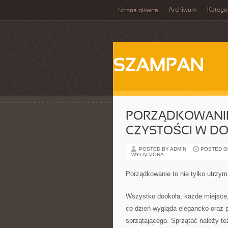
Archiwum
Katego
Strona główna
SZAMPAN
PORZĄDKOWANIE
CZYSTOŚCI W DO
POSTED BY ADMIN
POSTED ON
WYŁĄCZONA
Porządkowanie to nie tylko utrzy
Wszystko dookoła, każde miejsce, 
co dzień wygląda elegancko oraz p
sprzątającego. Sprzątać należy te