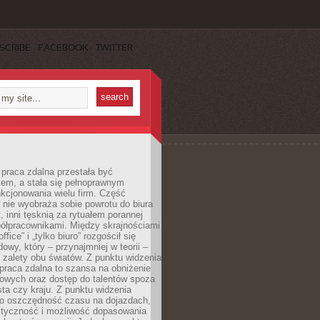
SCRIBE
FACEBOOK
TWITTER
praca zdalna przestała być
em, a stała się pełnoprawnym
kcjonowania wielu firm. Część
nie wyobraża sobie powrotu do biura
t, inni tęsknią za rytuałem porannej
ółpracownikami. Między skrajnościami
ffice” i „tylko biuro” rozgościł się
owy, który – przynajmniej w teorii –
zalety obu światów. Z punktu widzenia
praca zdalna to szansa na obniżenie
rowych oraz dostęp do talentów spoza
ta czy kraju. Z punktu widzenia
to oszczędność czasu na dojazdach,
styczność i możliwość dopasowania