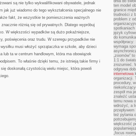
dnia do swoi
ażowani są nie tylko wykwalifikowani obywatele, jednak
ten model o
granice mię
em jak już wiadomo do tego wykształcenia specjalnego nie
trudności z 
nakże fakt, że wszystkie te pomieszczenia ważnych
problem z od
organizacyjn
, znacznie różnią się od prywatnych. Dlatego wypróbuj
spotkaniach
sko. W większości wypadków są dużo pokaźniejsze,
język cyfrow
do komunikac
cy, poświęcenia oraz trudu. W szeregu przypadków nie
współpracy:
wymaga spotk
 wysiłku musi włożyć sprzątaczka w szkole, aby dzieci
asynchronic
łka lub ta w centrum handlowym, która ma obowiązek
„zoomów” to 
1:1 do świat
dpisem. To właśnie dzięki temu, że istnieją takie firmy i
zrozumieć. 
się doskonałą czystością wielu miejsc, która powoli
odgrywa dob
internetowa
k
iego.
organizacji
procedury, wi
niekończący
zespół ma je
znaleźć ustal
temu nowa o
wdrożyć, a l
przepływem 
też pytania 
potrzebujemy
większość p
popularniejs
„focus roomy