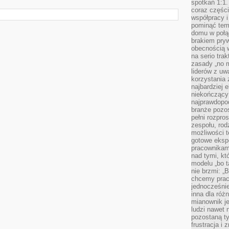
spotkań 1:1.
coraz części
współpracy i
pominąć tem
domu w połą
brakiem pryw
obecnością w
na serio tra
zasady „no m
liderów z uw
korzystania 
najbardziej 
niekończący 
najprawdopod
branże pozos
pełni rozpr
zespołu, rod
możliwości t
gotowe eksp
pracownikam
nad tymi, kt
modelu „bo t
nie brzmi: „
chcemy prac
jednocześni
inna dla róż
mianownik je
ludzi nawet 
pozostaną ty
frustracja i