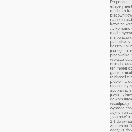
Po pandemii 
eksperyment
modelem fun
pracowników 
na pełen eta
kawy ze wsp
„tylko home o
model hybryd
ma połączyć 
pracodawcy 
kosztów biu
jednego mias
pracownika 
większa ela
dnia do swoi
ten model o
granice mię
trudności z 
problem z od
organizacyjn
spotkaniach
język cyfrow
do komunikac
współpracy:
wymaga spotk
asynchronic
„zoomów” to 
1:1 do świat
zrozumieć. 
odgrywa dob