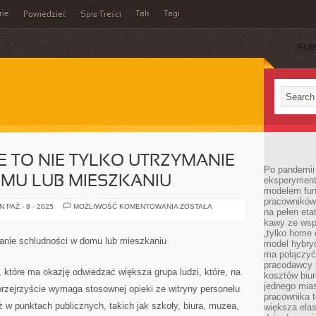
rie
Tak
Tagi
Powiedzieć
Spis Treści
SUB
 TO NIE TYLKO UTRZYMANIE
Po pandemii 
MU LUB MIESZKANIU
eksperyment
modelem fun
pracowników 
PORZĄDKOWANIE
 PAŹ - 8 - 2025
MOŻLIWOŚĆ KOMENTOWANIA
ZOSTAŁA
na pełen eta
TO
NIE
kawy ze wsp
TYLKO
„tylko home o
UTRZYMANIE
manie schludności w domu lub mieszkaniu
model hybryd
CZYSTOŚCI
W
ma połączyć 
DOMU
pracodawcy 
LUB
które ma okazję odwiedzać większa grupa ludzi, które, na
kosztów biu
MIESZKANIU
jednego mias
rzejrzyście wymaga stosownej opieki ze witryny personelu
pracownika 
ż w punktach publicznych, takich jak szkoły, biura, muzea,
większa ela