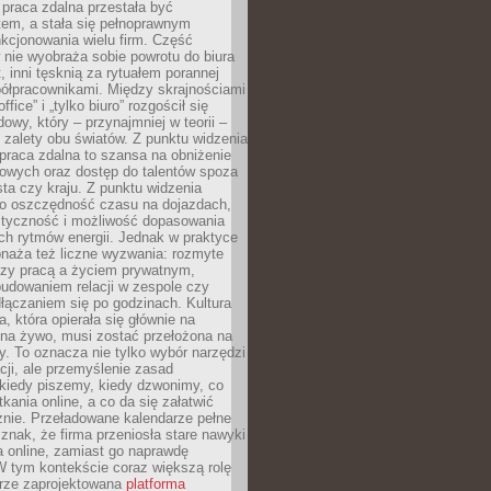
praca zdalna przestała być
em, a stała się pełnoprawnym
kcjonowania wielu firm. Część
nie wyobraża sobie powrotu do biura
t, inni tęsknią za rytuałem porannej
ółpracownikami. Między skrajnościami
ffice” i „tylko biuro” rozgościł się
owy, który – przynajmniej w teorii –
zalety obu światów. Z punktu widzenia
praca zdalna to szansa na obniżenie
rowych oraz dostęp do talentów spoza
ta czy kraju. Z punktu widzenia
to oszczędność czasu na dojazdach,
styczność i możliwość dopasowania
ch rytmów energii. Jednak w praktyce
bnaża też liczne wyzwania: rozmyte
dzy pracą a życiem prywatnym,
budowaniem relacji w zespole czy
łączaniem się po godzinach. Kultura
a, która opierała się głównie na
 na żywo, musi zostać przełożona na
y. To oznacza nie tylko wybór narzędzi
ji, ale przemyślenie zasad
 kiedy piszemy, kiedy dzwonimy, co
ania online, a co da się załatwić
znie. Przeładowane kalendarze pełne
znak, że firma przeniosła stare nawyki
a online, zamiast go naprawdę
W tym kontekście coraz większą rolę
rze zaprojektowana
platforma