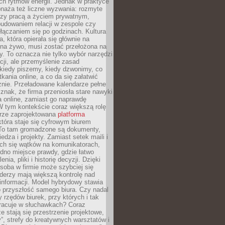
ch rytmów energii. Jednak w praktyce
bnaża też liczne wyzwania: rozmyte
dzy pracą a życiem prywatnym,
budowaniem relacji w zespole czy
łączaniem się po godzinach. Kultura
a, która opierała się głównie na
 na żywo, musi zostać przełożona na
y. To oznacza nie tylko wybór narzędzi
ji, ale przemyślenie zasad
 kiedy piszemy, kiedy dzwonimy, co
ania online, a co da się załatwić
znie. Przeładowane kalendarze pełne
znak, że firma przeniosła stare nawyki
a online, zamiast go naprawdę
W tym kontekście coraz większą rolę
rze zaprojektowana
platforma
tóra staje się cyfrowym biurem
. To tam gromadzone są dokumenty,
edza i projekty. Zamiast setek maili i
ch się wątków na komunikatorach,
dno miejsce prawdy, gdzie łatwo
enia, pliki i historię decyzji. Dzięki
soba w firmie może szybciej się
iderzy mają większą kontrolę nad
informacji. Model hybrydowy stawia
o przyszłość samego biura. Czy nadal
 rzędów biurek, przy których i tak
racuje w słuchawkach? Coraz
ze stają się przestrzenie projektowe,
”, strefy do kreatywnych warsztatów i