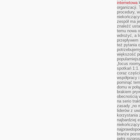
internetowa
k
organizacji
procedury, wi
niekończący
zespół ma je
znaleźć ustal
temu nowa o
wdrożyć, a l
przepływem 
też pytania 
potrzebujemy
większość p
popularniejs
„focus roomy
spotkań 1:1.
coraz części
współpracy i
pominąć tem
domu w połą
brakiem pryw
obecnością w
na serio tra
zasady „no m
liderów z uw
korzystania 
najbardziej 
niekończący 
najprawdopod
branże pozos
pełni rozpr