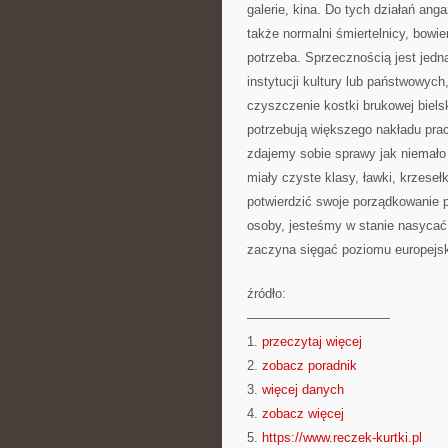
galerie, kina. Do tych działań ang
także normalni śmiertelnicy, bowi
potrzeba. Sprzecznością jest jed
instytucji kultury lub państwowych
czyszczenie kostki brukowej biel
potrzebują większego nakładu pra
zdajemy sobie sprawy jak niemało
miały czyste klasy, ławki, krzese
potwierdzić swoje porządkowanie po
osoby, jesteśmy w stanie nasycać 
zaczyna sięgać poziomu europejsk
źródło:
———————————
1.
przeczytaj więcej
2.
zobacz poradnik
3.
więcej danych
4.
zobacz więcej
5.
https://www.reczek-kurtki.pl