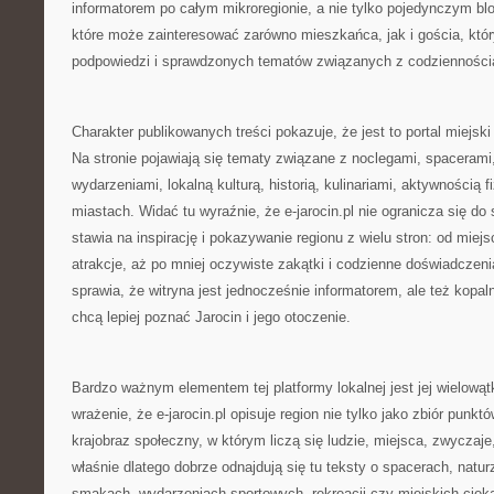
informatorem po całym mikroregionie, a nie tylko pojedynczym bl
które może zainteresować zarówno mieszkańca, jak i gościa, który
podpowiedzi i sprawdzonych tematów związanych z codziennością
Charakter publikowanych treści pokazuje, że jest to portal miejs
Na stronie pojawiają się tematy związane z noclegami, spacerami
wydarzeniami, lokalną kulturą, historią, kulinariami, aktywnością 
miastach. Widać tu wyraźnie, że e-jarocin.pl nie ogranicza się do 
stawia na inspirację i pokazywanie regionu z wielu stron: od miej
atrakcje, aż po mniej oczywiste zakątki i codzienne doświadczen
sprawia, że witryna jest jednocześnie informatorem, ale też kopalni
chcą lepiej poznać Jarocin i jego otoczenie.
Bardzo ważnym elementem tej platformy lokalnej jest jej wielow
wrażenie, że e-jarocin.pl opisuje region nie tylko jako zbiór punk
krajobraz społeczny, w którym liczą się ludzie, miejsca, zwyczaje
właśnie dlatego dobrze odnajdują się tu teksty o spacerach, natur
smakach, wydarzeniach sportowych, rekreacji czy miejskich ciek