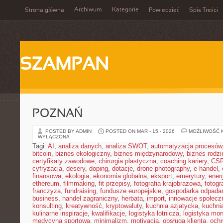
Archiwum
Kategorie
Strona główna
Powiedzieć
Spis Treści
SZAMPAN
POZNAŃ
POSTED BY ADMIN
POSTED ON MAR - 15 - 2026
MOŻLIWOŚĆ 
WYŁĄCZONA
Tagi:
AI
,
analiza danych
,
analiza SWOT
,
automatyzacja procesów
bitcoin
,
biznes ekologiczny
,
biznes międzynarodowy
,
biznes rodzi
certyfikaty zawodowe
,
chirurgia plastyczna
,
coaching kariery
,
CS
cyfryzacja
,
desery
,
doping
,
dotacje
,
drone photography
,
e-handel
,
finansowa
,
ekologia
,
ekonomia globalna
,
eksport
,
emerytury
,
ener
ethereum
,
filmmaking
,
fit przepisy
,
fotografia krajobrazowa
,
fotogr
franczyza
,
fundraising
,
fundusze europejskie
,
gospodarka odpada
business
,
handel zagraniczny
,
herbata
,
import
,
innowacje społecz
konsulting
,
kreatywność
,
kryptowaluty
,
kuchnia azjatycka
,
kuchni
kulinarne inspiracje
,
kwalifikacje
,
logistyka lotnicza
,
logistyka mo
medycyna sportowa
,
minimalizm
,
motivacja
,
obsługa klienta
,
ochr