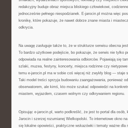
redakcyjny buduje obraz miejsca bliskiego człowiekowi, codzienn
jednocześnie pełnego niespodzianek. E-jarocin.pl można więc pos
kronikę, które pokazuje, że nawet dobrze znane miasta i miastec
odkrycia.
Na uwagę zasługuje także to, że w strukturze serwisu obecna jes
To bardzo użytkowe podejście, bo pokazuje, że serwis nie tylko pu
odpowiada na realne zainteresowania odbiorców. Pojawiają się tam 
szlaki, muzea, festyny, koncerty, miejsca rodzinne czy nietypowe
temu e-jarocin.pl ma w sobie coś więcej niż zwykły blog — staje 
Taki model treści sprzyja budowaniu zaangażowania, ponieważ odbi
obserwatorem, ale kimś, kto może szukać odpowiedzi na konkret
miastem, wyjazdem, czasem wolnym czy odkrywaniem regionu.
Opisując e-jarocin.pl, warto podkreślić, że jest to portal dla osób,
Jarocin i szerzej rozumianej Wielkopolski. To internetowe okno na
się lokalne opowieści, praktyczne wskazówki i tematy ważne dla