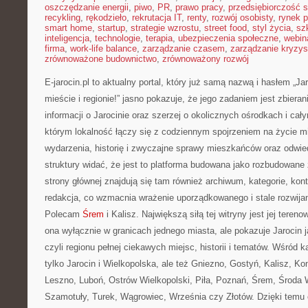
oszczędzanie energii
,
piwo
,
PR
,
prawo pracy
,
przedsiębiorczość 
recykling
,
rękodzieło
,
rekrutacja IT
,
renty
,
rozwój osobisty
,
rynek p
smart home
,
startup
,
strategie wzrostu
,
street food
,
styl życia
,
sz
inteligencja
,
technologie
,
terapia
,
ubezpieczenia społeczne
,
webin
firma
,
work-life balance
,
zarządzanie czasem
,
zarządzanie kryzy
zrównoważone budownictwo
,
zrównoważony rozwój
E-jarocin.pl to aktualny portal, który już samą nazwą i hasłem „Ja
mieście i regionie!” jasno pokazuje, że jego zadaniem jest zbieran
informacji o Jarocinie oraz szerzej o okolicznych ośrodkach i cały
którym lokalność łączy się z codziennym spojrzeniem na życie mia
wydarzenia, historię i zwyczajne sprawy mieszkańców oraz odwie
struktury widać, że jest to platforma budowana jako rozbudowane 
strony głównej znajdują się tam również archiwum, kategorie, konta
redakcja, co wzmacnia wrażenie uporządkowanego i stale rozwijan
Polecam
Śrem
i Kalisz. Największą siłą tej witryny jest jej teren
ona wyłącznie w granicach jednego miasta, ale pokazuje Jarocin j
czyli regionu pełnej ciekawych miejsc, historii i tematów. Wśród ka
tylko Jarocin i Wielkopolska, ale też Gniezno, Gostyń, Kalisz, Ko
Leszno, Luboń, Ostrów Wielkopolski, Piła, Poznań, Śrem, Środa 
Szamotuły, Turek, Wągrowiec, Września czy Złotów. Dzięki temu e-