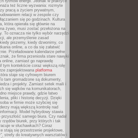
ch rytmów energii. Jednak w praktyce
bnaża też liczne wyzwania: rozmyte
dzy pracą a życiem prywatnym,
budowaniem relacji w zespole czy
łączaniem się po godzinach. Kultura
a, która opierała się głównie na
 na żywo, musi zostać przełożona na
y. To oznacza nie tylko wybór narzędzi
ji, ale przemyślenie zasad
 kiedy piszemy, kiedy dzwonimy, co
ania online, a co da się załatwić
znie. Przeładowane kalendarze pełne
znak, że firma przeniosła stare nawyki
a online, zamiast go naprawdę
W tym kontekście coraz większą rolę
rze zaprojektowana
platforma
tóra staje się cyfrowym biurem
. To tam gromadzone są dokumenty,
edza i projekty. Zamiast setek maili i
ch się wątków na komunikatorach,
dno miejsce prawdy, gdzie łatwo
enia, pliki i historię decyzji. Dzięki
soba w firmie może szybciej się
iderzy mają większą kontrolę nad
informacji. Model hybrydowy stawia
o przyszłość samego biura. Czy nadal
 rzędów biurek, przy których i tak
racuje w słuchawkach? Coraz
ze stają się przestrzenie projektowe,
”, strefy do kreatywnych warsztatów i