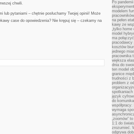
Po pandemii 
rwszej chwili.
eksperyment
modelem fun
i lub pytaniami – chętnie posłuchamy Twojej opinii! Może
pracowników 
na pełen eta
ekawy case do opowiedzenia? Nie krępuj się – czekamy na
kawy ze wsp
„tylko home o
model hybryd
ma połączyć 
pracodawcy 
kosztów biu
jednego mias
pracownika 
większa ela
dnia do swoi
ten model o
granice mię
trudności z 
problem z od
organizacyjn
spotkaniach
język cyfrow
do komunikac
współpracy:
wymaga spotk
asynchronic
„zoomów” to 
1:1 do świat
zrozumieć. 
odgrywa dob