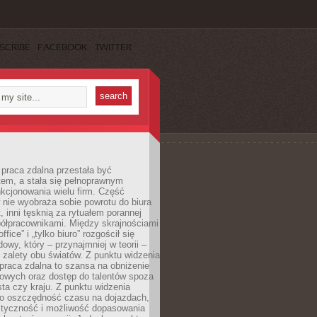
SCRIBE
FACEBOOK
TWITTER
praca zdalna przestała być
em, a stała się pełnoprawnym
kcjonowania wielu firm. Część
nie wyobraża sobie powrotu do biura
t, inni tęsknią za rytuałem porannej
ółpracownikami. Między skrajnościami
ffice” i „tylko biuro” rozgościł się
owy, który – przynajmniej w teorii –
zalety obu światów. Z punktu widzenia
praca zdalna to szansa na obniżenie
rowych oraz dostęp do talentów spoza
ta czy kraju. Z punktu widzenia
to oszczędność czasu na dojazdach,
styczność i możliwość dopasowania