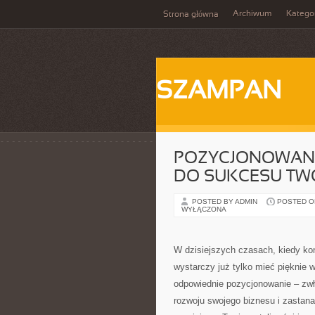
Archiwum
Katego
Strona główna
SZAMPAN
POZYCJONOWANI
DO SUKCESU TWO
POSTED BY ADMIN
POSTED ON
WYŁĄCZONA
W dzisiejszych czasach, kiedy kon
wystarczy już tylko mieć pięknie 
odpowiednie pozycjonowanie – zw
rozwoju swojego biznesu i zastana