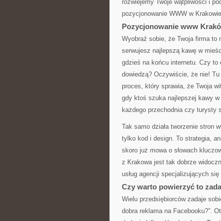
rozwiejemy Twoje wątpliwości i po
pozycjonowanie WWW w Krakowie
Pozycjonowanie www Kraków
Wyobraź sobie, że Twoja firma to
serwujesz najlepszą kawę w mieści
gdzieś na końcu internetu. Czy to 
dowiedzą? Oczywiście, że nie! T
proces, który sprawia, że Twoja w
gdy ktoś szuka najlepszej kawy w K
każdego przechodnia czy turysty 
Tak samo działa tworzenie stron w
tylko kod i design. To strategia, 
skoro już mowa o słowach kluczow
z Krakowa jest tak dobrze widoczn
usług agencji specjalizujących się
Czy warto powierzyć to zada
Wielu przedsiębiorców zadaje sobi
dobra reklama na Facebooku?”. Ot