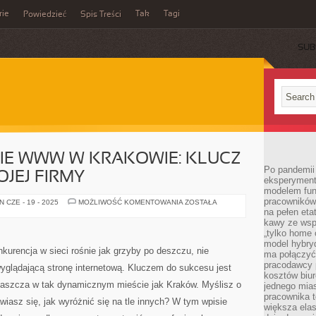
rie
Tak
Tagi
Powiedzieć
Spis Treści
SUB
E WWW W KRAKOWIE: KLUCZ
Po pandemii 
JEJ FIRMY
eksperyment
modelem fun
pracowników 
POZYCJONOWANIE
 CZE - 19 - 2025
MOŻLIWOŚĆ KOMENTOWANIA
ZOSTAŁA
WWW
na pełen eta
W
kawy ze wsp
KRAKOWIE:
„tylko home o
KLUCZ
DO
model hybryd
SUKCESU
kurencja w sieci rośnie jak grzyby po deszczu, nie
ma połączyć 
TWOJEJ
FIRMY
pracodawcy 
wyglądającą stronę internetową. Kluczem do sukcesu jest
kosztów biu
łaszcza w tak dynamicznym mieście jak Kraków. Myślisz o
jednego mias
pracownika 
wiasz się, jak wyróżnić się na tle innych? W tym wpisie
większa ela