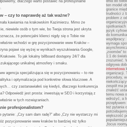
dnia do swoi
dpowiemy, dlaczego warto postawić na profesjonalne
ten model o
.
granice mię
trudności z 
 – czy to naprawdę aż tak ważne?
problem z od
organizacyjn
 mała kawiarnia na krakowskim Kazimierzu. Mimo że
spotkaniach
e, niewiele osób o tym wie, bo Twoja strona jest ukryta
język cyfrow
do komunikac
oznacza, że potencjalni klienci nigdy się o Tobie nie
współpracy:
u właśnie wchodzi w grę pozycjonowanie www Kraków –
wymaga spotk
asynchronic
itryna pojawi się wyżej w wynikach wyszukiwania Google,
„zoomów” to 
1:1 do świat
rakowie. To jak lokalny billboard dostępny 24/7 dla
zrozumieć. 
szukającego unikalnej atmosfery i smaku.
odgrywa dob
internetowa
k
ww agencja specjalizująca się w pozycjonowaniu – to nie
organizacji
procedury, wi
analityka i optymalizacja pod konkretne słowa kluczowe. A
niekończący
zespół ma je
ych… czy zastanawiałeś się kiedyś, dlaczego konkurencja
znaleźć ustal
a? Odpowiedź jest prosta: inwestują w SEO i korzystają z
temu nowa o
wdrożyć, a l
 właśnie w tych rozwiązaniach.
przepływem 
nie profesjonalistom?
też pytania 
potrzebujemy
e pytanie: „Czy sam dam radę?” albo „Czy nie wystarczy mi
większość p
popularniejs
óż pozycjonowanie www kraków to bardziej niż tylko
„focus roomy