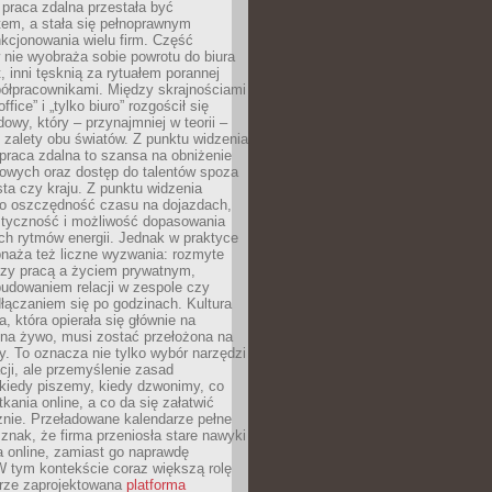
praca zdalna przestała być
em, a stała się pełnoprawnym
kcjonowania wielu firm. Część
nie wyobraża sobie powrotu do biura
t, inni tęsknią za rytuałem porannej
ółpracownikami. Między skrajnościami
ffice” i „tylko biuro” rozgościł się
owy, który – przynajmniej w teorii –
zalety obu światów. Z punktu widzenia
praca zdalna to szansa na obniżenie
rowych oraz dostęp do talentów spoza
ta czy kraju. Z punktu widzenia
to oszczędność czasu na dojazdach,
styczność i możliwość dopasowania
ch rytmów energii. Jednak w praktyce
bnaża też liczne wyzwania: rozmyte
dzy pracą a życiem prywatnym,
budowaniem relacji w zespole czy
łączaniem się po godzinach. Kultura
a, która opierała się głównie na
 na żywo, musi zostać przełożona na
y. To oznacza nie tylko wybór narzędzi
ji, ale przemyślenie zasad
 kiedy piszemy, kiedy dzwonimy, co
ania online, a co da się załatwić
znie. Przeładowane kalendarze pełne
znak, że firma przeniosła stare nawyki
a online, zamiast go naprawdę
W tym kontekście coraz większą rolę
rze zaprojektowana
platforma