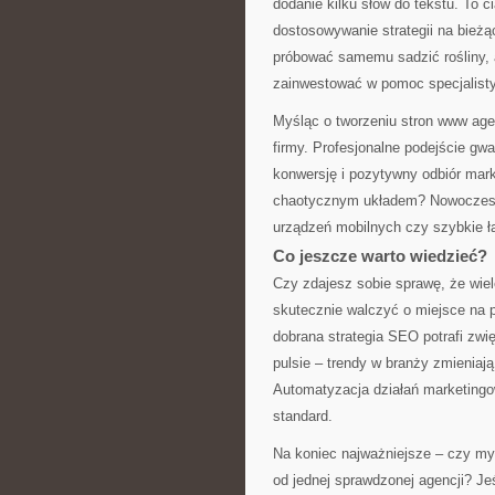
dodanie kilku słów do tekstu. To c
dostosowywanie strategii na bież
próbować samemu sadzić rośliny, al
zainwestować w pomoc specjalisty
Myśląc o tworzeniu stron www agen
firmy. Profesjonalne podejście gwa
konwersję i pozytywny odbiór mark
chaotycznym układem? Nowoczesne
urządzeń mobilnych czy szybkie ł
Co jeszcze warto wiedzieć?
Czy zdajesz sobie sprawę, że wiel
skutecznie walczyć o miejsce na 
dobrana strategia SEO potrafi zwi
pulsie – trendy w branży zmieniaj
Automatyzacja działań marketingow
standard.
Na koniec najważniejsze – czy my
od jednej sprawdzonej agencji? Jeśl