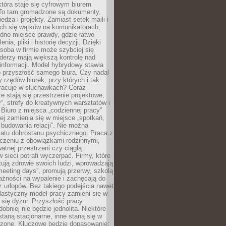
tóra staje się cyfrowym biurem
. To tam gromadzone są dokumenty,
edza i projekty. Zamiast setek maili i
ch się wątków na komunikatorach,
dno miejsce prawdy, gdzie łatwo
enia, pliki i historię decyzji. Dzięki
soba w firmie może szybciej się
iderzy mają większą kontrolę nad
informacji. Model hybrydowy stawia
o przyszłość samego biura. Czy nadal
 rzędów biurek, przy których i tak
racuje w słuchawkach? Coraz
ze stają się przestrzenie projektowe,
”, strefy do kreatywnych warsztatów i
 Biuro z miejsca „codziennej pracy”
ej zamienia się w miejsce „spotkań,
 budowania relacji”. Nie można
atu dobrostanu psychicznego. Praca z
czeniu z obowiązkami rodzinnymi,
atnej przestrzeni czy ciągłą
 sieci potrafi wyczerpać. Firmy, które
ktują zdrowie swoich ludzi, wprowadzają
eeting days”, promują przerwy, szkolą
ażności na wypalenie i zachęcają do
z urlopów. Bez takiego podejścia nawet
elastyczny model pracy zamieni się w
się dyżur. Przyszłość pracy
obniej nie będzie jednolita. Niektóre
taną stacjonarne, inne staną się w
oszone. Kluczowe będzie dopasowanie: