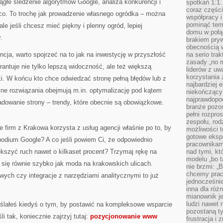
iągłe śledzenie algorytmów Google, analiza konkurencji i
spotkań 1:1.
coraz części
ąco. To trochę jak prowadzenie własnego ogródka – można
współpracy i
pominąć tem
e jeśli chcesz mieć piękny i plenny ogród, lepiej
domu w połą
.
brakiem pryw
obecnością w
cja, warto spojrzeć na to jak na inwestycję w przyszłość
na serio tra
zasady „no m
rantuje nie tylko lepszą widoczność, ale też większą
liderów z uw
korzystania 
i. W końcu kto chce odwiedzać stronę pełną błędów lub z
najbardziej 
 rozwiązania obejmują m.in. optymalizację pod kątem
niekończący 
najprawdopod
adowanie strony – trendy, które obecnie są obowiązkowe.
branże pozos
pełni rozpr
zespołu, rod
e firm z Krakowa korzysta z usług agencji właśnie po to, by
możliwości t
gotowe eksp
podium Google? A co jeśli powiem Ci, że odpowiednio
pracownikam
ększyć ruch nawet o kilkaset procent? Trzymaj rękę na
nad tymi, kt
modelu „bo t
ą się równie szybko jak moda na krakowskich ulicach.
nie brzmi: „
chcemy prac
ych czy integracje z narzędziami analitycznymi to już
jednocześni
inna dla róż
mianownik je
ludzi nawet 
ślałeś kiedyś o tym, by postawić na kompleksowe wsparcie
pozostaną ty
i tak, koniecznie zajrzyj tutaj:
pozycjonowanie www
frustracja i