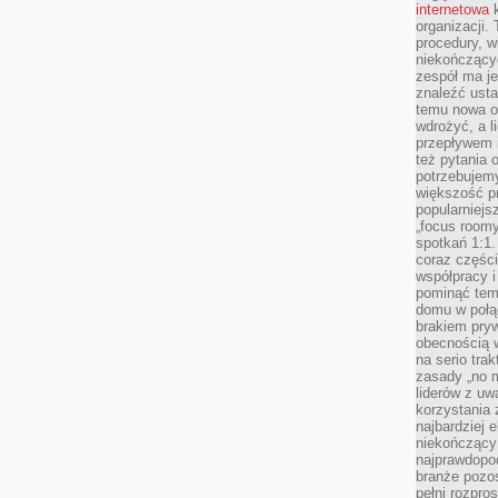
internetowa
k
organizacji
procedury, wi
niekończący
zespół ma je
znaleźć ustal
temu nowa o
wdrożyć, a l
przepływem 
też pytania 
potrzebujemy
większość p
popularniejs
„focus roomy
spotkań 1:1.
coraz części
współpracy i
pominąć tem
domu w połą
brakiem pryw
obecnością w
na serio tra
zasady „no m
liderów z uw
korzystania 
najbardziej 
niekończący 
najprawdopod
branże pozos
pełni rozpr