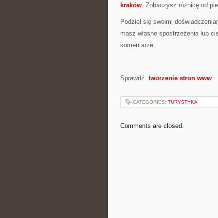
kraków
. Zobaczysz różnicę od pie
Podziel się swoimi doświadczeniam
masz własne spostrzeżenia lub ci
komentarze.
Sprawdź
tworzenie stron www
CATEGORIES:
TURYSTYKA
Comments are closed.