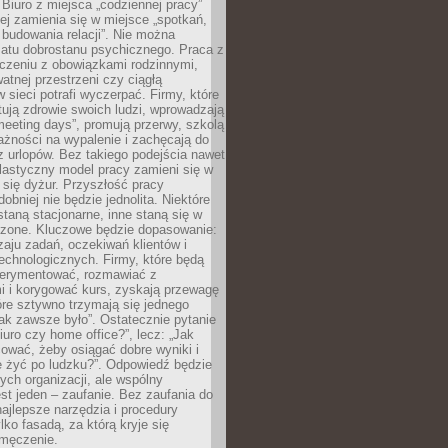
 Biuro z miejsca „codziennej pracy”
ej zamienia się w miejsce „spotkań,
 budowania relacji”. Nie można
atu dobrostanu psychicznego. Praca z
czeniu z obowiązkami rodzinnymi,
atnej przestrzeni czy ciągłą
 sieci potrafi wyczerpać. Firmy, które
ktują zdrowie swoich ludzi, wprowadzają
eeting days”, promują przerwy, szkolą
ażności na wypalenie i zachęcają do
z urlopów. Bez takiego podejścia nawet
elastyczny model pracy zamieni się w
się dyżur. Przyszłość pracy
obniej nie będzie jednolita. Niektóre
taną stacjonarne, inne staną się w
oszone. Kluczowe będzie dopasowanie:
zaju zadań, oczekiwań klientów i
echnologicznych. Firmy, które będą
erymentować, rozmawiać z
i i korygować kurs, zyskają przewagę
óre sztywno trzymają się jednego
ak zawsze było”. Ostatecznie pytanie
Biuro czy home office?”, lecz: „Jak
ować, żeby osiągać dobre wyniki i
e żyć po ludzku?”. Odpowiedź będzie
nych organizacji, ale wspólny
st jeden – zaufanie. Bez zaufania do
najlepsze narzędzia i procedury
lko fasadą, za którą kryje się
 zmęczenie.