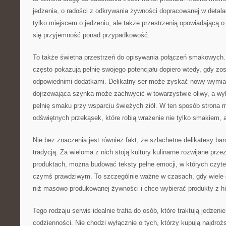
jedzenia, o radości z odkrywania żywności dopracowanej w detalac
tylko miejscem o jedzeniu, ale także przestrzenią opowiadającą o s
się przyjemność ponad przypadkowość.
To także świetna przestrzeń do opisywania połączeń smakowych
często pokazują pełnię swojego potencjału dopiero wtedy, gdy zo
odpowiednimi dodatkami. Delikatny ser może zyskać nowy wymiar
dojrzewająca szynka może zachwycić w towarzystwie oliwy, a w
pełnię smaku przy wsparciu świeżych ziół. W ten sposób strona 
odświętnych przekąsek, które robią wrażenie nie tylko smakiem, a
Nie bez znaczenia jest również fakt, że szlachetne delikatesy bar
tradycją. Za wieloma z nich stoją kultury kulinarne rozwijane prze
produktach, można budować teksty pełne emocji, w których czytel
czymś prawdziwym. To szczególnie ważne w czasach, gdy wiele 
niż masowo produkowanej żywności i chce wybierać produkty z his
Tego rodzaju serwis idealnie trafia do osób, które traktują jedzen
codzienności. Nie chodzi wyłącznie o tych, którzy kupują najdrożs