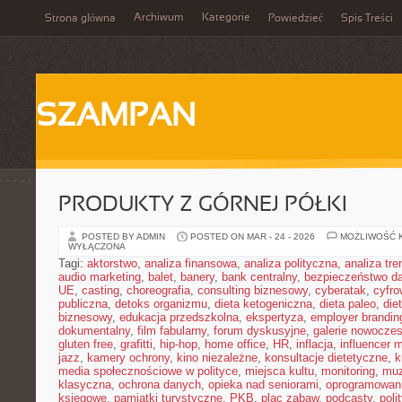
Archiwum
Kategorie
Strona główna
Powiedzieć
Spis Treści
SZAMPAN
PRODUKTY Z GÓRNEJ PÓŁKI
POSTED BY ADMIN
POSTED ON MAR - 24 - 2026
MOŻLIWOŚĆ 
WYŁĄCZONA
Tagi:
aktorstwo
,
analiza finansowa
,
analiza polityczna
,
analiza tr
audio marketing
,
balet
,
banery
,
bank centralny
,
bezpieczeństwo d
UE
,
casting
,
choreografia
,
consulting biznesowy
,
cyberatak
,
cyfro
publiczna
,
detoks organizmu
,
dieta ketogeniczna
,
dieta paleo
,
die
biznesowy
,
edukacja przedszkolna
,
ekspertyza
,
employer brandin
dokumentalny
,
film fabularny
,
forum dyskusyjne
,
galerie nowocze
gluten free
,
grafitti
,
hip-hop
,
home office
,
HR
,
inflacja
,
influencer 
jazz
,
kamery ochrony
,
kino niezależne
,
konsultacje dietetyczne
,
k
media społecznościowe w polityce
,
miejsca kultu
,
monitoring
,
mu
klasyczna
,
ochrona danych
,
opieka nad seniorami
,
oprogramowan
księgowe
,
pamiątki turystyczne
,
PKB
,
plac zabaw
,
podcasty
,
poli