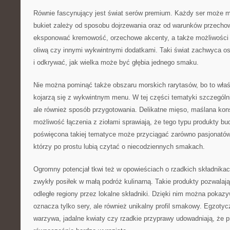
Równie fascynujący jest świat serów premium. Każdy ser może mi
bukiet zależy od sposobu dojrzewania oraz od warunków przech
eksponować kremowość, orzechowe akcenty, a także możliwości 
oliwą czy innymi wykwintnymi dodatkami. Taki świat zachwyca os
i odkrywać, jak wielka może być głębia jednego smaku.
Nie można pominąć także obszaru morskich rarytasów, bo to właś
kojarzą się z wykwintnym menu. W tej części tematyki szczególni
ale również sposób przygotowania. Delikatne mięso, maślana kon
możliwość łączenia z ziołami sprawiają, że tego typu produkty b
poświęcona takiej tematyce może przyciągać zarówno pasjonatów 
którzy po prostu lubią czytać o niecodziennych smakach.
Ogromny potencjał tkwi też w opowieściach o rzadkich składnikach
zwykły posiłek w małą podróż kulinarną. Takie produkty pozwala
odległe regiony przez lokalne składniki. Dzięki nim można pokaz
oznacza tylko sery, ale również unikalny profil smakowy. Egzoty
warzywa, jadalne kwiaty czy rzadkie przyprawy udowadniają, że 