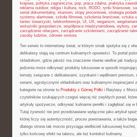
krajowa
,
polityka zagraniczna
,
pop
,
praca zdalna
,
praktyka zawo
reklama outdoor
,
religia i kultura
,
rock
,
RODO
,
rynki finansowe
,
sa
serial dokumentalny
,
skansen
,
stopy procentowe
,
strategia podat
systemy alarmowe
,
szkoła filmowa
,
szkolenia branżowe
,
sztuka u
taniec towarzyski
,
telekonferencje
,
UI
,
UX
,
weganizm
,
wegetarian
wskaźniki gospodarcze
,
współpraca międzynarodowa
,
wybory
,
za
zarządzanie relacjami
,
zarządzanie szkoleniami
,
zarządzanie tale
zasoby ludzkie
,
zdrowie seniora
Ten serwis to internetowy świat, w którym smak spotyka się z el
delikatesy stają się centrum kulinarnych opowieści. To portal po
składnikom, gdzie jakość ma znaczenie równie wielkie jak tradycj
jedzenia może odkrywać produkty luksusowe w sposób inspirujący
tematy związane z delikatesami, szynkami i wędlinami premium, 
serami, egzotycznymi składnikami oraz kulinarnymi inspiracjami 
kategorie na stronie to
Produkty z Górnej Półki
i Rarytasy z Morza
czytelników szukających czegoś więcej niż zwykłych porad, któ
artykuły spożywcze, odkrywać kulinarne perełki i zagłębiać się w
Tutaj żywność nie jest przedstawiane wyłącznie jako artykuł spoży
której liczy się autentyczność, proces powstawania, a także bog
dlatego strona tak mocno przyciąga wielbicieli luksusowej kuchni, 
tylko końcowy efekt na talerzu, ale też kontekst kulinarny.