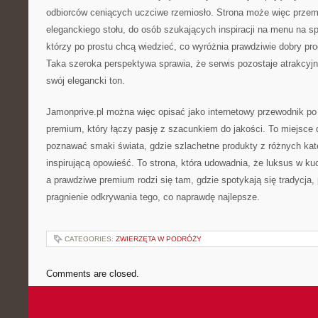
odbiorców ceniących uczciwe rzemiosło. Strona może więc prze
eleganckiego stołu, do osób szukających inspiracji na menu na spe
którzy po prostu chcą wiedzieć, co wyróżnia prawdziwie dobry produ
Taka szeroka perspektywa sprawia, że serwis pozostaje atrakcyj
swój elegancki ton.
Jamonprive.pl można więc opisać jako internetowy przewodnik p
premium, który łączy pasję z szacunkiem do jakości. To miejsce d
poznawać smaki świata, gdzie szlachetne produkty z różnych kate
inspirującą opowieść. To strona, która udowadnia, że luksus w k
a prawdziwe premium rodzi się tam, gdzie spotykają się tradycja, 
pragnienie odkrywania tego, co naprawdę najlepsze.
CATEGORIES:
ZWIERZĘTA W PODRÓŻY
Comments are closed.