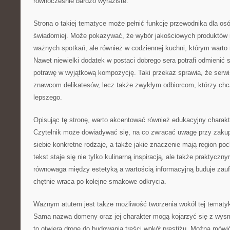
równocześnie bardzo wyraziste.
Strona o takiej tematyce może pełnić funkcję przewodnika dla osó
świadomiej. Może pokazywać, że wybór jakościowych produktów 
ważnych spotkań, ale również w codziennej kuchni, którym wart
Nawet niewielki dodatek w postaci dobrego sera potrafi odmienić s
potrawę w wyjątkową kompozycję. Taki przekaz sprawia, że serwis s
znawcom delikatesów, lecz także zwykłym odbiorcom, którzy chc
lepszego.
Opisując tę stronę, warto akcentować również edukacyjny charakt
Czytelnik może dowiadywać się, na co zwracać uwagę przy zakup
siebie konkretne rodzaje, a także jakie znaczenie mają region po
tekst staje się nie tylko kulinarną inspiracją, ale także praktycz
równowaga między estetyką a wartością informacyjną buduje zaufa
chętnie wraca po kolejne smakowe odkrycia.
Ważnym atutem jest także możliwość tworzenia wokół tej tematyk
Sama nazwa domeny oraz jej charakter mogą kojarzyć się z wy
to otwiera drogę do budowania treści wokół prestiżu. Można mów