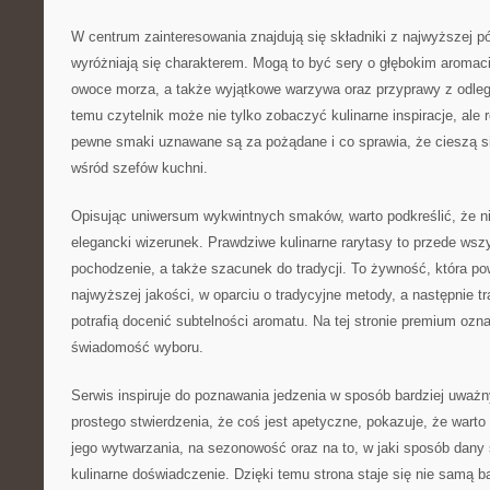
W centrum zainteresowania znajdują się składniki z najwyższej półk
wyróżniają się charakterem. Mogą to być sery o głębokim aromacie
owoce morza, a także wyjątkowe warzywa oraz przyprawy z odległ
temu czytelnik może nie tylko zobaczyć kulinarne inspiracje, ale
pewne smaki uznawane są za pożądane i co sprawia, że cieszą 
wśród szefów kuchni.
Opisując uniwersum wykwintnych smaków, warto podkreślić, że ni
elegancki wizerunek. Prawdziwe kulinarne rarytasy to przede ws
pochodzenie, a także szacunek do tradycji. To żywność, która p
najwyższej jakości, w oparciu o tradycyjne metody, a następnie tr
potrafią docenić subtelności aromatu. Na tej stronie premium ozn
świadomość wyboru.
Serwis inspiruje do poznawania jedzenia w sposób bardziej uważn
prostego stwierdzenia, że coś jest apetyczne, pokazuje, że wart
jego wytwarzania, na sezonowość oraz na to, w jaki sposób dany
kulinarne doświadczenie. Dzięki temu strona staje się nie samą b