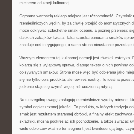
miejscem edukacji kulinarnej.
Ogromną wartością takiego miejsca jest różnorodność. Czytelnik 
rzemieślniczych wędlin, by za chwilę przejść do aromatycznych
może odkrywać szlachetne smaki oceanu, a później przenieść się
dalekich zakątków świata. Taka szeroka panorama smaków sprawi
znajduje coś intrygującego, a sama strona nieustannie pozostaje i
Ważnym elementem tej kulinarnej narracji jest również estetyka
kojarzą się z wyjątkową oprawą, dlatego teksty o nich powinny o
opisywanych smaków. Strona może więc być odbierana jako miejs
się nie tylko opis produktu, ale również nastrój. To idealna przestr
jedzenie staje się czymś więcej niż codzienną rutyną.
Na szczególną uwagę zasługują rzemieślnicze wyroby mięsne, któ
symbol dopieszczonej jakości. To produkty, w których tradycja od
smak jest rezultatem starannej obróbki, a finalny efekt zachwyca 
składniki, można podkreślać ich pochodzenie, a także zwracać uw
wielu odbiorców właśnie ten segment jest kwintesencją tego, cz