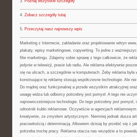
3.
Poznaj wszystkie szczegóły
4.
Zobacz szczegóły tutaj
5.
Przeczytaj nasz najnowszy wpis
Marketing z Internecie, zakładanie oraz projektowanie witryn www
plakaty, wpisy marketingowe, copywriting. To jedne z ważniejszych
filie marketingu. Zdajemy sobie sprawę z tego całkowicie, że rekl
jedynie w telewizji, prasie lub radiu. Ale reklama efektywnie posz
się na ulicach, a szczególnie w komputerach. Żeby reklama była
konstruujące tę reklamę stosują współczesne technologie. Ale nie
Do mądrej oraz funkcjonalnej a przede wszystkim atrakcyjnej ora
uwagę widza lub odbiorcy potrzebny jest pomysł. A tego nie uczy
najnowocześniejsze technologie. Do tego potrzebny jest pomysł, 
odnośnik kubki reklamowe. Oczywiście w agencjach reklamowym 
kreatywnie, ze zmysłem artystycznym. Niemniej jednak dusza art
pracowitością i determinacją. Albowiem dzisiaj by przebić się z ja
potrzeba trochę pracy. Reklama otacza nas wszędzie a to powodu