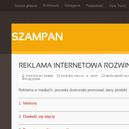
Archiwum
Kategorie
Strona główna
Powiedzieć
Spis Treści
SZAMPAN
REKLAMA INTERNETOWA ROZWIN
POSTED BY ADMIN
POSTED ON LIS - 9 - 2025
MOŻLIWOŚĆ K
WYŁĄCZONA
Reklama w mediach, pozwala doskonale promować dany produkt
1.
felietony
2.
Dowiedz się więcej