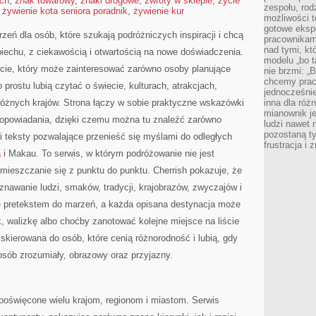
ach
,
znak towarowy
,
znaki drogowe
,
zwroty w sklepie
,
życie
zespołu, rod
,
żywienie kota seniora poradnik
,
żywienie kur
możliwości t
gotowe eksp
zeń dla osób, które szukają podróżniczych inspiracji i chcą
pracownikam
nad tymi, kt
iechu, z ciekawością i otwartością na nowe doświadczenia.
modelu „bo t
ecie, który może zainteresować zarówno osoby planujące
nie brzmi: „
chcemy prac
po prostu lubią czytać o świecie, kulturach, atrakcjach,
jednocześni
i różnych krajów. Strona łączy w sobie praktyczne wskazówki
inna dla róż
mianownik je
opowiadania, dzięki czemu można tu znaleźć zarówno
ludzi nawet 
pozostaną ty
i teksty pozwalające przenieść się myślami do odległych
frustracja i
a
i Makau. To serwis, w którym podróżowanie nie jest
mieszczanie się z punktu do punktu. Cherrish pokazuje, że
awanie ludzi, smaków, tradycji, krajobrazów, zwyczajów i
ię pretekstem do marzeń, a każda opisana destynacja może
 walizkę albo choćby zanotować kolejne miejsce na liście
 skierowana do osób, które cenią różnorodność i lubią, gdy
osób zrozumiały, obrazowy oraz przyjazny.
poświęcone wielu krajom, regionom i miastom. Serwis