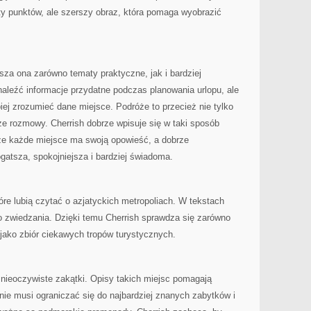
sty punktów, ale szerszy obraz, która pomaga wyobrazić
usza ona zarówno tematy praktyczne, jak i bardziej
aleźć informacje przydatne podczas planowania urlopu, ale
piej zrozumieć dane miejsce. Podróże to przecież nie tylko
akże rozmowy. Cherrish dobrze wpisuje się w taki sposób
 że każde miejsce ma swoją opowieść, a dobrze
atsza, spokojniejsza i bardziej świadoma.
re lubią czytać o azjatyckich metropoliach. W tekstach
 zwiedzania. Dzięki temu Cherrish sprawdza się zarówno
 jako zbiór ciekawych tropów turystycznych.
 nieoczywiste zakątki. Opisy takich miejsc pomagają
nie musi ograniczać się do najbardziej znanych zabytków i