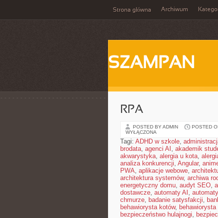
Archiwum
Katego
Strona główna
SZAMPAN
RPA
POSTED BY ADMIN
POSTED ON 
WYŁĄCZONA
Tagi:
ADHD w szkole
,
administrac
brodata
,
agenci AI
,
akademik stud
akwarystyka
,
alergia u kota
,
alerg
analiza konkurencji
,
Angular
,
anim
PWA
,
aplikacje webowe
,
architekt
architektura systemów
,
archiwa ro
energetyczny domu
,
audyt SEO
,
a
dostawcze
,
automaty AI
,
automat
chmurze
,
badanie satysfakcji
,
ban
behawiorysta kotów
,
behawiorysta
bezpieczeństwo hulajnogi
,
bezpie