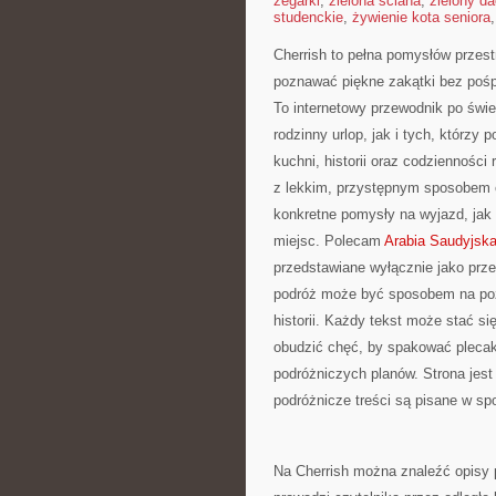
zegarki
,
zielona ściana
,
zielony d
studenckie
,
żywienie kota seniora
Cherrish to pełna pomysłów przestr
poznawać piękne zakątki bez pośp
To internetowy przewodnik po świ
rodzinny urlop, jak i tych, którzy 
kuchni, historii oraz codziennośc
z lekkim, przystępnym sposobem 
konkretne pomysły na wyjazd, jak 
miejsc. Polecam
Arabia Saudyjsk
przedstawiane wyłącznie jako prze
podróż może być sposobem na pozn
historii. Każdy tekst może stać s
obudzić chęć, by spakować plecak,
podróżniczych planów. Strona jest
podróżnicze treści są pisane w sp
Na Cherrish można znaleźć opisy 