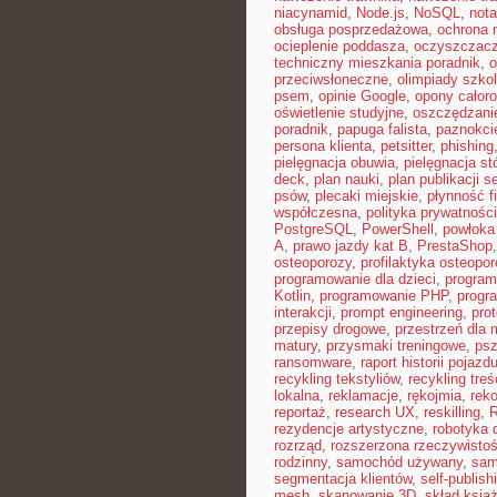
niacynamid
,
Node.js
,
NoSQL
,
nota
obsługa posprzedażowa
,
ochrona 
ocieplenie poddasza
,
oczyszczacz
techniczny mieszkania poradnik
,
o
przeciwsłoneczne
,
olimpiady szko
psem
,
opinie Google
,
opony całor
oświetlenie studyjne
,
oszczędzani
poradnik
,
papuga falista
,
paznokci
persona klienta
,
petsitter
,
phishing
pielęgnacja obuwia
,
pielęgnacja st
deck
,
plan nauki
,
plan publikacji 
psów
,
plecaki miejskie
,
płynność 
współczesna
,
polityka prywatności
PostgreSQL
,
PowerShell
,
powłoka
A
,
prawo jazdy kat B
,
PrestaShop
osteoporozy
,
profilaktyka osteopo
programowanie dla dzieci
,
program
Kotlin
,
programowanie PHP
,
progr
interakcji
,
prompt engineering
,
pro
przepisy drogowe
,
przestrzeń dla 
matury
,
przysmaki treningowe
,
psz
ransomware
,
raport historii pojazd
recykling tekstyliów
,
recykling treś
lokalna
,
reklamacje
,
rękojmia
,
rek
reportaż
,
research UX
,
reskilling
,
rezydencje artystyczne
,
robotyka d
rozrząd
,
rozszerzona rzeczywisto
rodzinny
,
samochód używany
,
sam
segmentacja klientów
,
self-publish
mesh
,
skanowanie 3D
,
skład książ