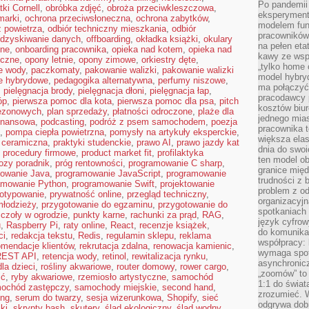
Po pandemii 
tki Cornell
,
obróbka zdjęć
,
obroża przeciwkleszczowa
,
eksperyment
marki
,
ochrona przeciwsłoneczna
,
ochrona zabytków
,
modelem fun
 powietrza
,
odbiór techniczny mieszkania
,
odbiór
pracowników 
dzyskiwanie danych
,
offboarding
,
okładka książki
,
okulary
na pełen eta
lne
,
onboarding pracownika
,
opieka nad kotem
,
opieka nad
kawy ze wsp
oczne
,
opony letnie
,
opony zimowe
,
orkiestry dęte
,
„tylko home o
e wody
,
paczkomaty
,
pakowanie walizki
,
pakowanie walizki
model hybryd
e hybrydowe
,
pedagogika alternatywna
,
perfumy niszowe
,
ma połączyć 
,
pielęgnacja brody
,
pielęgnacja dłoni
,
pielęgnacja łap
,
pracodawcy 
óp
,
pierwsza pomoc dla kota
,
pierwsza pomoc dla psa
,
pitch
kosztów biu
sezonowych
,
plan sprzedaży
,
płatności odroczone
,
plaże dla
jednego mias
finansowa
,
podcasting
,
podróż z psem samochodem
,
poezja
pracownika 
,
pompa ciepła powietrzna
,
pomysły na artykuły eksperckie
,
większa ela
 ceramiczna
,
praktyki studenckie
,
prawo AI
,
prawo jazdy kat
dnia do swoi
,
procedury firmowe
,
product market fit
,
profilaktyka
ten model o
rozy poradnik
,
próg rentowności
,
programowanie C sharp
,
granice mię
owanie Java
,
programowanie JavaScript
,
programowanie
trudności z 
amowanie Python
,
programowanie Swift
,
projektowanie
problem z od
totypowanie
,
prywatność online
,
przegląd techniczny
,
organizacyjn
młodzieży
,
przygotowanie do egzaminu
,
przygotowanie do
spotkaniach
czoły w ogrodzie
,
punkty karne
,
rachunki za prąd
,
RAG
,
język cyfrow
u
,
Raspberry Pi
,
raty online
,
React
,
recenzje książek
,
do komunikac
ci
,
redakcja tekstu
,
Redis
,
regulamin sklepu
,
reklama
współpracy:
omendacje klientów
,
rekrutacja zdalna
,
renowacja kamienic
,
wymaga spotk
REST API
,
retencja wody
,
retinol
,
rewitalizacja rynku
,
asynchronic
la dzieci
,
rośliny akwariowe
,
router domowy
,
rower cargo
,
„zoomów” to 
ść
,
ryby akwariowe
,
rzemiosło artystyczne
,
samochód
1:1 do świat
ochód zastępczy
,
samochody miejskie
,
second hand
,
zrozumieć. 
ing
,
serum do twarzy
,
sesja wizerunkowa
,
Shopify
,
sieć
odgrywa dob
ki
,
skrypty bash
,
skutery
,
ślad ekologiczny
,
ślad wodny
,