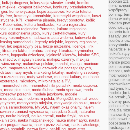
spotkań 1:1.
,
kolizja drogowa
,
koloryzacja włosów
,
kombi
,
komiks
,
coraz części
e miękkie
,
kompost balkonowy
,
konkursy przedmiotowe
,
współpracy i
 gier
,
konteneryzacja
,
kopie zapasowe
,
korekta tekstu
,
pominąć tem
ty free
,
kosmetyki koreańskie
,
kosmetyki wegańskie
,
koszt
domu w połą
ystyczne
,
KPI
,
kreatywne pisanie
,
kredyt obrotowy
,
królik
brakiem pryw
F
,
Kubernetes
,
kultura feedbacku
,
kultura regionalna
obecnością w
hala
,
kultura regionalna Pomorza
,
kultura regionalna
na serio tra
kurs doskonalenia jazdy
,
kursy certyfikowane
,
kury
zasady „no m
wasy kosmetyczne
,
ładowanie auta w domu
,
ładowarki do
liderów z uw
leasing samochodu
,
legendy miejskie
,
legendy regionalne
,
korzystania 
owy
,
lęk separacyjny psa
,
lekcje muzealne
,
licencje
,
link
najbardziej 
,
literatura faktu
,
literatura fantasy
,
literatura kryminalna
,
niekończący 
merce
,
logopedia dziecięca
,
lojalność klientów
,
lokalne SEO
,
najprawdopod
e
,
macOS
,
magazyn ciepła
,
makijaż dzienny
,
makijaż
branże pozos
ż wieczorowy
,
malarstwo polskie
,
mandat
,
manga
,
manicure
pełni rozpr
wych
,
mapowanie słów kluczowych dla początkujących
,
zespołu, rod
odstaw
,
mapy myśli
,
marketing lokalny
,
marketing szeptany
,
możliwości t
ra rozszerzona
,
maty węchowe
,
mecenat kultury
,
mechanik
gotowe eksp
ezoterapia
,
mikrofony
,
mikroinstalacja PV
,
pracownikam
,
mnemotechniki
,
mnemotechniki poradnik
,
moda ciążowa
,
nad tymi, kt
a
,
moda plus size
,
moda ślubna
,
moda sportowa
,
moda
modelu „bo t
iznesowy poradnik
,
modele językowe
,
modele
nie brzmi: „
e od podstaw
,
modernizm polski
,
MongoDB
,
montaż wideo
,
chcemy prac
rystyczne
,
motoryzacja miejska
,
motywacja do nauki
,
murale
jednocześni
yjnia samochodowa
,
MySQL
,
najem okazjonalny
,
najem
inna dla róż
rawianie zamiast wyrzucania
,
narzędzia SaaS
,
naturalne
mianownik je
ego
,
nauka biologii
,
nauka chemii
,
nauka fizyki
,
nauka
ludzi nawet 
a historii
,
nauka hiszpańskiego
,
nauka matematyki
,
nauka
pozostaną ty
uka programowania
,
nauka przez zabawę
,
nauka włoskiego
,
frustracja i
wnika poradnik
,
nazwa firmy
,
net-billing
,
newsletter
,