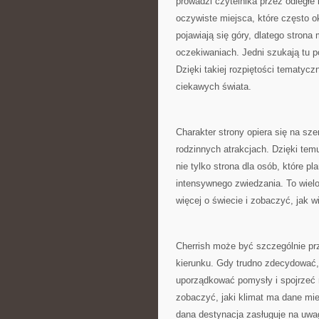
prowadzi czytelnika przez odległe 
oczywiste miejsca, które często 
pojawiają się góry, dlatego stron
oczekiwaniach. Jedni szukają tu p
Dzięki takiej rozpiętości tematycz
ciekawych świata.
Charakter strony opiera się na sze
rodzinnych atrakcjach. Dzięki temu
nie tylko strona dla osób, które pl
intensywnego zwiedzania. To wielo
więcej o świecie i zobaczyć, jak
Cherrish może być szczególnie prz
kierunku. Gdy trudno zdecydować,
uporządkować pomysły i spojrzeć 
zobaczyć, jaki klimat ma dane mie
dana destynacja zasługuje na uwag