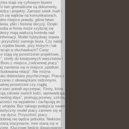
tóra staje się cyfrowym biurem
. To tam gromadzone są dokumenty,
edza i projekty. Zamiast setek maili i
ch się wątków na komunikatorach,
dno miejsce prawdy, gdzie łatwo
enia, pliki i historię decyzji. Dzięki
soba w firmie może szybciej się
iderzy mają większą kontrolę nad
informacji. Model hybrydowy stawia
o przyszłość samego biura. Czy nadal
 rzędów biurek, przy których i tak
racuje w słuchawkach? Coraz
ze stają się przestrzenie projektowe,
”, strefy do kreatywnych warsztatów i
 Biuro z miejsca „codziennej pracy”
ej zamienia się w miejsce „spotkań,
 budowania relacji”. Nie można
atu dobrostanu psychicznego. Praca z
czeniu z obowiązkami rodzinnymi,
atnej przestrzeni czy ciągłą
 sieci potrafi wyczerpać. Firmy, które
ktują zdrowie swoich ludzi, wprowadzają
eeting days”, promują przerwy, szkolą
ażności na wypalenie i zachęcają do
z urlopów. Bez takiego podejścia nawet
elastyczny model pracy zamieni się w
się dyżur. Przyszłość pracy
obniej nie będzie jednolita. Niektóre
taną stacjonarne, inne staną się w
oszone. Kluczowe będzie dopasowanie: