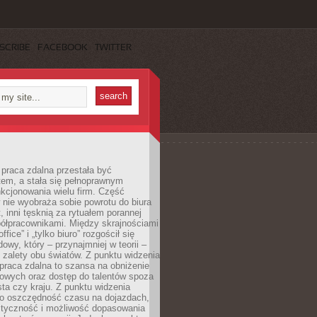
SCRIBE
FACEBOOK
TWITTER
praca zdalna przestała być
em, a stała się pełnoprawnym
kcjonowania wielu firm. Część
nie wyobraża sobie powrotu do biura
t, inni tęsknią za rytuałem porannej
ółpracownikami. Między skrajnościami
ffice” i „tylko biuro” rozgościł się
owy, który – przynajmniej w teorii –
zalety obu światów. Z punktu widzenia
praca zdalna to szansa na obniżenie
rowych oraz dostęp do talentów spoza
ta czy kraju. Z punktu widzenia
to oszczędność czasu na dojazdach,
styczność i możliwość dopasowania