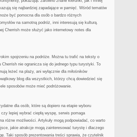
kontynenty, pokazując zarówno znane kierunki, jak i mniej
okazują się najbardziej zapadające w pamięć. Wśród tematów
a może być pomocna dla osób o bardzo różnych
omysłów na samotną podróż, inni interesują się kulturą.
nej Cherrish może służyć jako internetowy notes dla
rokim spojrzeniu na podróże. Można tu trafić na teksty o
 Cherrish nie ogranicza się do jednego typu turystyki. To
anują leżeć na plaży, ani wyłącznie dla miłośników
wątkowy blog dla wszystkich, którzy chcą dowiedzieć się
 wiele sposobów może mieć podróżowanie.
ydatne dla osób, które są dopiero na etapie wyboru
 czy lepiej wybrać ciepłą wyspę, serwis pomaga
na różne możliwości. Artykuły mogą podpowiadać, co warto
jsce, jakie atrakcje mogą zainteresować turystę i dlaczego
ę. Taki sposób prezentowania treści sprawia, że czytelnik