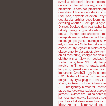
szkolna
,
biblioteki lokalne
,
botoks
ceramidy
,
chatbot firmowy
,
chomik
pieczenia
,
ciasta bez pieczenia pr
coworking lokalny
,
cyberhigiena fi
uszu psa
,
czytanie dzieciom
,
czyt
debata oksfordzka
,
deep learning
,
detailing wnętrza
,
DevOps
,
diagno
Django
,
Docker
,
dom bez rachunk
rytuały pielęgnacyjne
,
doradztwo 
drapak dla kota
,
dropshipping
,
dru
nierejestrowana
,
e-faktury
,
edukacj
edukacja specjalna
,
edukacja ST
edytor blokowy Gutenberg dla admi
ósmoklasisty
,
egzamin praktyczny
eksperymenty dla dzieci
,
elektrom
email marketing
,
energia dla domu
elektroniczna
,
falownik
,
feedback 
fiszki
,
Flask
,
folia PPF
,
fortyfikacj
męskie
,
fulfillment
,
full stack
,
gad
lamparci
,
genealogia
,
geometria kó
kulturalne
,
GraphQL
,
gry fabularn
CMS
,
historia lokalna
,
historia poj
danych
,
hybryda plug-in
,
identyfik
Reels
,
instrukcje stanowiskowe
,
i
API
,
inteligentny termostat
,
interna
przeciwwilgociowa
,
izolacja przec
jarmarki świąteczne
,
jazda defens
kamera internetowa
,
kampanie se
psa
,
kasa fiskalna online
,
kastracj
kleszcze u psa
,
klimatyzacja sa