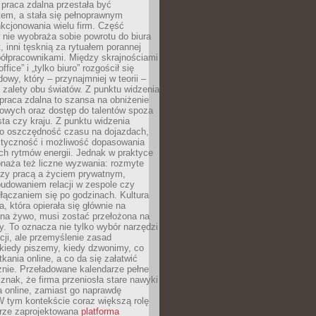
praca zdalna przestała być
em, a stała się pełnoprawnym
kcjonowania wielu firm. Część
nie wyobraża sobie powrotu do biura
t, inni tęsknią za rytuałem porannej
ółpracownikami. Między skrajnościami
ffice” i „tylko biuro” rozgościł się
owy, który – przynajmniej w teorii –
zalety obu światów. Z punktu widzenia
praca zdalna to szansa na obniżenie
rowych oraz dostęp do talentów spoza
ta czy kraju. Z punktu widzenia
to oszczędność czasu na dojazdach,
styczność i możliwość dopasowania
ch rytmów energii. Jednak w praktyce
bnaża też liczne wyzwania: rozmyte
dzy pracą a życiem prywatnym,
budowaniem relacji w zespole czy
łączaniem się po godzinach. Kultura
a, która opierała się głównie na
 na żywo, musi zostać przełożona na
y. To oznacza nie tylko wybór narzędzi
ji, ale przemyślenie zasad
 kiedy piszemy, kiedy dzwonimy, co
ania online, a co da się załatwić
znie. Przeładowane kalendarze pełne
znak, że firma przeniosła stare nawyki
a online, zamiast go naprawdę
W tym kontekście coraz większą rolę
rze zaprojektowana
platforma