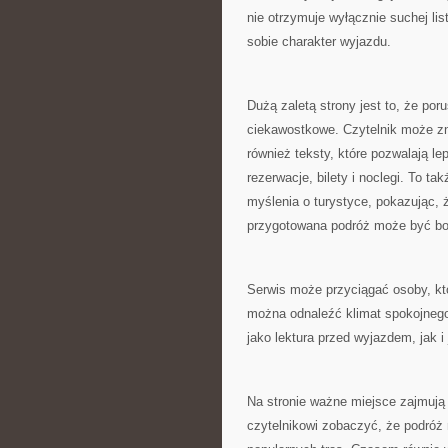
nie otrzymuje wyłącznie suchej li
sobie charakter wyjazdu.
Dużą zaletą strony jest to, że por
ciekawostkowe. Czytelnik może zn
również teksty, które pozwalają le
rezerwacje, bilety i noclegi. To t
myślenia o turystyce, pokazując,
przygotowana podróż może być bog
Serwis może przyciągać osoby, któ
można odnaleźć klimat spokojnego
jako lektura przed wyjazdem, jak i
Na stronie ważne miejsce zajmują
czytelnikowi zobaczyć, że podróż 