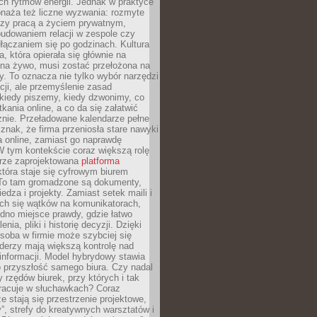
ch rytmów energii. Jednak w praktyce
bnaża też liczne wyzwania: rozmyte
dzy pracą a życiem prywatnym,
budowaniem relacji w zespole czy
łączaniem się po godzinach. Kultura
a, która opierała się głównie na
 na żywo, musi zostać przełożona na
y. To oznacza nie tylko wybór narzędzi
ji, ale przemyślenie zasad
 kiedy piszemy, kiedy dzwonimy, co
ania online, a co da się załatwić
znie. Przeładowane kalendarze pełne
znak, że firma przeniosła stare nawyki
a online, zamiast go naprawdę
W tym kontekście coraz większą rolę
rze zaprojektowana
platforma
tóra staje się cyfrowym biurem
. To tam gromadzone są dokumenty,
edza i projekty. Zamiast setek maili i
ch się wątków na komunikatorach,
dno miejsce prawdy, gdzie łatwo
enia, pliki i historię decyzji. Dzięki
soba w firmie może szybciej się
iderzy mają większą kontrolę nad
informacji. Model hybrydowy stawia
o przyszłość samego biura. Czy nadal
 rzędów biurek, przy których i tak
racuje w słuchawkach? Coraz
ze stają się przestrzenie projektowe,
”, strefy do kreatywnych warsztatów i