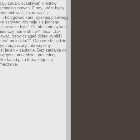
zaju zadań, oczekiwań klientów i
echnologicznych. Firmy, które będą
erymentować, rozmawiać z
i i korygować kurs, zyskają przewagę
óre sztywno trzymają się jednego
ak zawsze było”. Ostatecznie pytanie
Biuro czy home office?”, lecz: „Jak
ować, żeby osiągać dobre wyniki i
e żyć po ludzku?”. Odpowiedź będzie
nych organizacji, ale wspólny
st jeden – zaufanie. Bez zaufania do
najlepsze narzędzia i procedury
lko fasadą, za którą kryje się
 zmęczenie.