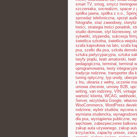
smart TV
,
smog
,
smycz treningow
szczeniaka
,
socrealizm
,
spacer z
spółka jawna
,
spółka z o.o.
,
Sprin
sprzedaż telefoniczna
,
sprzęt audi
fotografie
,
staż zawodowy
,
steryli
treści
,
strategia treści poradnik
,
st
studio domowe
,
styl biznesowy
,
st
sylwetki
,
stypendia
,
sukcesja firm
świetlica szkolna
,
świetlica wiejsk
szafa kapsułowa na lato
,
szafa ka
psa
,
szelki dla psa
,
szkoła demok
sztuka partycypacyjna
,
sztuka sak
taryfy prądu
,
teatr amatorski
,
teatr
pedagogiczna
,
terminal
,
terminal w
oprogramowania
,
testy integracyjn
tradycje rodzinne
,
transporter dla 
tuning optyczny
,
typ urody
,
ubezpi
z lnu
,
ubrania z wełny
,
uczenie m
umowa zlecenie
,
umowy B2B
,
upc
writing
,
van rodzinny
,
VIN
,
vintage
wartość klienta
,
WCAG
,
webhooki
Server
,
wizytówka Google
,
własnoś
WooCommerce
,
WordPress devel
rodzinne
,
wybór studiów
,
wycena s
wymiana studencka
,
wynagrodzen
dla psa
,
wystąpienia publiczne
,
wy
węchowe
,
zabezpieczenie balkonu
zakup auta używanego
,
zakup aut
krzyżackie
,
zapachy unisex
,
zarzą