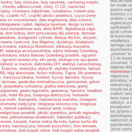
dnia do swoi
,
bunkry
,
buty skórzane
,
buty sportowe
,
carsharing miejski
,
ten model o
,
choroby odkleszczowe
,
chóry
,
CI CD
,
ciasta bez
granice mię
zepisy
,
cmentarze zabytkowe
,
compliance
,
content plan
,
trudności z 
rmy
,
czujniki IoT
,
czujniki jakości powietrza
,
czyszczenie
problem z od
anie ze zrozumieniem
,
data engineering
,
data science
,
organizacyjn
delegowanie zadań
,
depilacja laserowa
,
design system
,
spotkaniach
styka komputerowa auta
,
dieta BARF
,
digitalizacja zdjęć
,
język cyfrow
ów
,
dom kultury
,
dom tymczasowy dla zwierząt
,
domowe
do komunikac
zawodowe
,
dostępność cyfrowa
,
dotacje dla firm
,
dożynki
,
współpracy:
kowanie żywiczne
,
due diligence
,
dysleksja
,
działalność
wymaga spotk
a licealna
,
edukacja Montessori
,
edukacja muzealna
,
asynchronic
EM
,
edukacja wczesnoszkolna
,
edytor blokowy Gutenberg
,
„zoomów” to 
nistratora
,
edytor blokowy Gutenberg poradnik
,
egzamin
1:1 do świat
,
egzamin teoretyczny
,
eko jazda
,
ekologiczne sprzątanie
,
zrozumieć. 
obilność w mieście
,
elektronika DIY
,
elektryk samochodowy
,
odgrywa dob
,
Erasmus
,
eseistyka
,
etyka AI
,
etykiety kurierskie
,
faktura
internetowa
k
360
,
felgi aluminiowe
,
festyn rodzinny
,
Figma
,
filtr powietrza
,
organizacji
e
,
franczyza lokalna
,
frontend
,
fryzury damskie
,
fryzury
procedury, wi
y domowe
,
garderoba minimalistyczna
,
garncarstwo
,
gekon
niekończący
ł
,
gospodarka cyrkularna
,
grafika wektorowa
,
granty
zespół ma je
e papierowe
,
gwara regionalna
,
gwarancja
,
hamulce
,
headless
znaleźć ustal
azdu
,
hotel dla psa
,
hulajnoga elektryczna
,
hurtownie
temu nowa o
acja marki
,
ikonografia
,
improwizacja teatralna
,
Instagram
wdrożyć, a l
nstrumenty tradycyjne
,
integracja sensoryczna
,
integracje
przepływem 
t
,
internet satelitarny
,
inwestor anioł
,
izolacja
też pytania 
iwwilgociowa poradnik
,
jakość powietrza
,
jarmark regionalny
,
potrzebujemy
ywna
,
jednoosobowa działalność
,
kalendarz publikacji
,
większość p
zonowe
,
kanarek
,
karma mokra dla kota
,
karma sucha dla
popularniejs
a kota
,
kastracja psa
,
kierunki przyszłości
,
kino domowe
,
„focus roomy
mochodowa
,
klub książki online
,
klub książki online poradnik
,