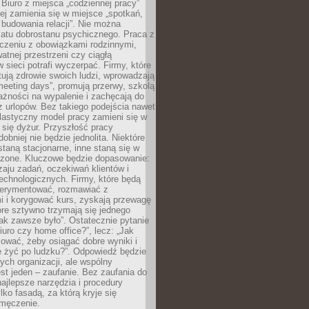
 Biuro z miejsca „codziennej pracy”
ej zamienia się w miejsce „spotkań,
 budowania relacji”. Nie można
atu dobrostanu psychicznego. Praca z
czeniu z obowiązkami rodzinnymi,
atnej przestrzeni czy ciągłą
 sieci potrafi wyczerpać. Firmy, które
ktują zdrowie swoich ludzi, wprowadzają
eeting days”, promują przerwy, szkolą
ażności na wypalenie i zachęcają do
z urlopów. Bez takiego podejścia nawet
elastyczny model pracy zamieni się w
się dyżur. Przyszłość pracy
obniej nie będzie jednolita. Niektóre
taną stacjonarne, inne staną się w
oszone. Kluczowe będzie dopasowanie:
zaju zadań, oczekiwań klientów i
echnologicznych. Firmy, które będą
erymentować, rozmawiać z
i i korygować kurs, zyskają przewagę
óre sztywno trzymają się jednego
ak zawsze było”. Ostatecznie pytanie
Biuro czy home office?”, lecz: „Jak
ować, żeby osiągać dobre wyniki i
e żyć po ludzku?”. Odpowiedź będzie
nych organizacji, ale wspólny
st jeden – zaufanie. Bez zaufania do
najlepsze narzędzia i procedury
lko fasadą, za którą kryje się
 zmęczenie.