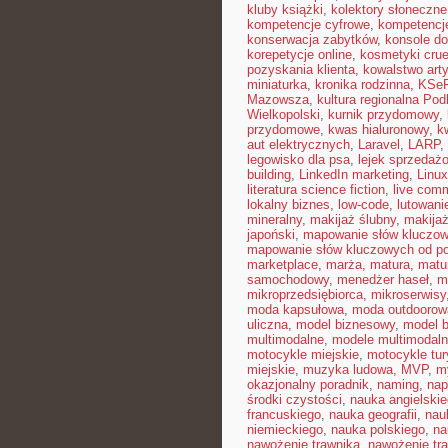
kluby książki
,
kolektory słoneczne
kompetencje cyfrowe
,
kompetencj
konserwacja zabytków
,
konsole do
korepetycje online
,
kosmetyki cruel
pozyskania klienta
,
kowalstwo art
miniaturka
,
kronika rodzinna
,
KSe
Mazowsza
,
kultura regionalna Pod
Wielkopolski
,
kurnik przydomowy
,
przydomowe
,
kwas hialuronowy
,
k
aut elektrycznych
,
Laravel
,
LARP
,
legowisko dla psa
,
lejek sprzedaż
building
,
LinkedIn marketing
,
Linux
literatura science fiction
,
live com
lokalny biznes
,
low-code
,
lutowani
mineralny
,
makijaż ślubny
,
makija
japoński
,
mapowanie słów kluczo
mapowanie słów kluczowych od p
marketplace
,
marża
,
matura
,
matu
samochodowy
,
menedżer haseł
,
m
mikroprzedsiębiorca
,
mikroserwisy
moda kapsułowa
,
moda outdoorow
uliczna
,
model biznesowy
,
model b
multimodalne
,
modele multimodaln
motocykle miejskie
,
motocykle tu
miejskie
,
muzyka ludowa
,
MVP
,
m
okazjonalny poradnik
,
naming
,
nap
środki czystości
,
nauka angielski
francuskiego
,
nauka geografii
,
nauk
niemieckiego
,
nauka polskiego
,
na
nawożenie trawnika
,
nawożenie tra