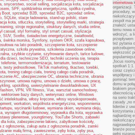
internetowa
k
a
,
snycerstwo
,
social selling
,
socjalizacja kota
,
socjalizacja
organizacji
 psem
,
SPF
,
spółdzielnia energetyczna
,
spółka cywilna
,
procedury, wi
g Boot
,
sprzedaż B2B
,
sprzedaż B2C
,
sprzedaż online
,
niekończący
o
,
SQLite
,
stacje ładowania
,
stand-up polski
,
stare
zespół ma je
zacja kota
,
stłuczka
,
storytelling
,
storytelling marki
,
strategia
znaleźć ustal
reaming
,
stroje regionalne
,
struktury danych
,
studia online
,
temu nowa o
yl casual
,
styl formalny
,
styl smart casual
,
stylizacja
wdrożyć, a l
y
,
SUV
,
Svelte
,
świadectwo energetyczne
,
światłowód
,
przepływem 
a
,
świnka morska
,
Symfony
,
system OKR
,
szafa kapsułowa
,
też pytania 
psułowa na lato poradnik
,
szczepienie kota
,
szczepienie
potrzebujemy
ratyczna
,
szkoła prywatna
,
szkolenia zawodowe online
,
większość p
ralna
,
szybkie czytanie
,
szyfrowanie danych
,
tańce ludowe
,
popularniejs
 dla dzieci
,
techniczne SEO
,
techniki uczenia się
,
terapia
„focus roomy
 telefonie
,
termomodernizacja
,
terrarium
,
testowanie
spotkań 1:1.
e
,
testy jednostkowe
,
TikTok marketing
,
tkactwo
,
torebki
,
coraz części
kota
,
trening całego ciała
,
trening całego ciała poradnik
,
współpracy i
eczenie AC
,
ubezpieczenie OC
,
ubrania techniczne
,
ubrania
pominąć tem
aszynowe
,
umowa najmu
,
umowa o dzieło
,
umowa o pracę
,
domu w połą
ykling
,
upskilling
,
uwierzytelnianie dwuskładnikowe
,
UX
brakiem pryw
 fashion
,
VPN
,
VR fitness
,
Vue
,
warsztat samochodowy
,
obecnością w
,
wektorowe bazy danych
,
weterynarz online
,
Windows
na serio tra
ć intelektualna
,
włosy kręcone
,
włosy wysokoporowate
,
zasady „no m
opment
,
workation
,
wspólnota energetyczna
,
wspomnienia
liderów z uw
tartupu
,
wycinanki ludowe
,
wymiana okien
,
wymiana oleju
,
korzystania 
ia
,
wynajem długoterminowy
,
wyprawka dla kota
,
wyprawka
najbardziej 
stawy plenerowe
,
youngtimery
,
YouTube Shorts
,
zabawki
niekończący 
 dla kota
,
zabezpieczenie lakieru
,
zabytkowe kościoły
,
najprawdopod
a z ogłoszenia
,
zakup auta z ogłoszenia poradnik
,
zamki
branże pozos
dzanie małą firmą
,
zawieszenie
,
zęby kota
,
zęby psa
,
pełni rozpr