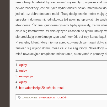
remontowych należałoby zastanowić się nad tym, w jakim stylu 
pewno znaczący jest nie tylko wybór odcieni ścian, materiałów do
jednak też dobre dobranie mebli. Tutaj designerskie meble mają b
sprzętami domowymi, jednakowoż też powinny sprawiać, że wnęt
efektownie. Śliczne, gustowne dywany będą sprawiały, że we w
czuć się komfortowo. W dzisiejszych czasach na rynku istnieje wi
się produkcją przeróżnego typu szaf, komód, sof czy kanap bądź d
Przeciętny klient, który nie ma sprecyzowanych wymagań dotyczą
znaleźć się w jego domu, może czuć się zagubiony. Należałoby w
mieć rewelacyjnie urządzone mieszkanie, skorzystać z pomocy de
1.
wpisy
2.
wpisy
3.
nawigacja
4.
wpisy
5.
http://dereinzige20.de/spis-tresci
CATEGORIES:
ZWIERZĘTA W PODRÓŻY