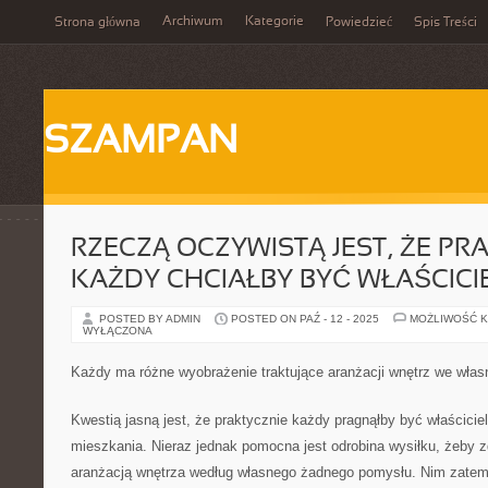
Archiwum
Kategorie
Strona główna
Powiedzieć
Spis Treści
SZAMPAN
RZECZĄ OCZYWISTĄ JEST, ŻE PR
KAŻDY CHCIAŁBY BYĆ WŁAŚCICI
POSTED BY ADMIN
POSTED ON PAŹ - 12 - 2025
MOŻLIWOŚĆ 
WYŁĄCZONA
Każdy ma różne wyobrażenie traktujące aranżacji wnętrz we wła
Kwestią jasną jest, że praktycznie każdy pragnąłby być właścici
mieszkania. Nieraz jednak pomocna jest odrobina wysiłku, żeby z
aranżacją wnętrza według własnego żadnego pomysłu. Nim zatem